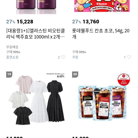
27
15,228
27
13,760
%
%
[대용량1+1]엘라스틴 비오틴클
롯데웰푸드 칸쵸 초코, 54g, 20
리닉 맥주효모 1000ml x 2개
개
(샴푸/컨디셔너 택1)
무료배송
구매
구매
999+
999+
홈앤쇼핑
쿠팡
2
1
19
20