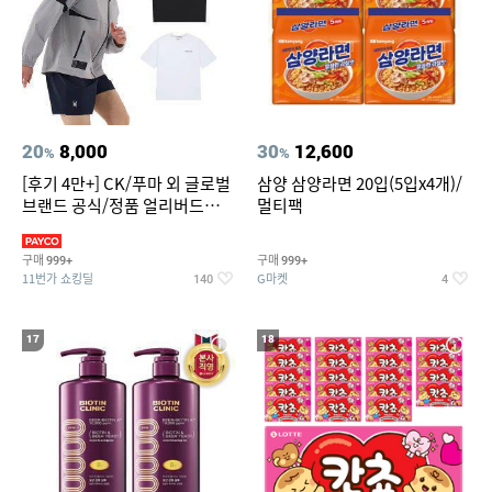
20
8,000
30
12,600
%
%
[후기 4만+] CK/푸마 외 글로벌
삼양 삼양라면 20입(5입x4개)/
브랜드 공식/정품 얼리버드
멀티팩
~94%
구매
구매
999+
999+
11번가 쇼킹딜
G마켓
140
4
17
18