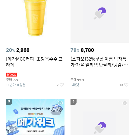
20
2,960
79
8,780
%
%
[메가MGC커피] 초당옥수수 프
(스파오)32%쿠폰 여름 막차특
라페
가·가을 얼리템 반팔티/냉감/반
바지/린넨/맨투맨/슬랙스/가디
건 외 ~74%OFF
구매
구매
999+
999+
11번가 쇼킹딜
G마켓
2
13
5
6