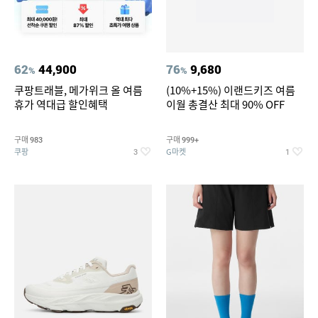
62
44,900
76
9,680
%
%
쿠팡트래블, 메가위크 올 여름
(10%+15%) 이랜드키즈 여름
휴가 역대급 할인혜택
이월 총결산 최대 90% OFF
구매
구매
983
999+
쿠팡
G마켓
3
1