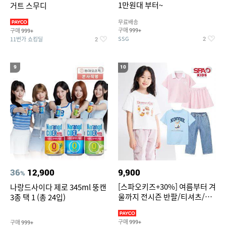
1만원대 부터~
거트 스무디
무료배송
구매
구매
999+
999+
SSG
11번가 쇼킹딜
2
2
9
10
36
12,900
9,900
%
[스파오키즈+30%] 여름부터 겨
나랑드사이다 제로 345ml 뚱캔
울까지 전시즌 반팔/티셔츠/셋
3종 택 1 (총 24입)
업/원피스/팬츠/아우트 外
구매
구매
999+
999+