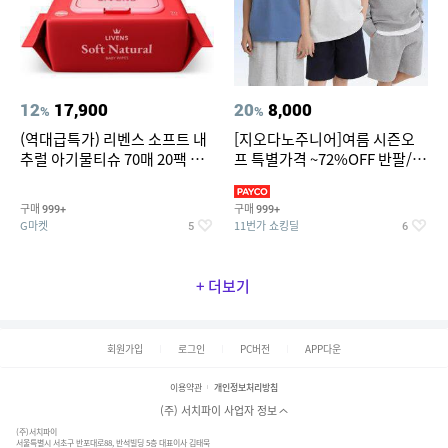
12
17,900
20
8,000
%
%
(역대급특가) 리벤스 소프트 내
[지오다노주니어]여름 시즌오
추럴 아기물티슈 70매 20팩 캡
프 특별가격 ~72%OFF 반팔/반
형 / 70gsm 고평량
바지/기능성 등
구매
구매
999+
999+
G마켓
11번가 쇼킹딜
5
6
+ 더보기
회원가입
로그인
PC버전
APP다운
이용약관
개인정보처리방침
(주) 서치파이 사업자 정보
(주)서치파이
서울특별시 서초구 반포대로88, 반석빌딩 5층 대표이사 김태묵