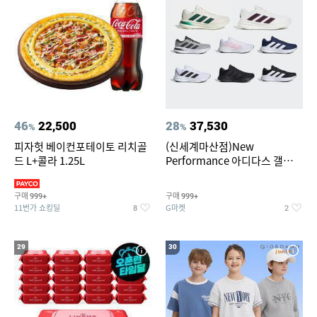
46
22,500
28
37,530
%
%
피자헛 베이컨포테이토 리치골
(신세계마산점)New
드 L+콜라 1.25L
Performance 아디다스 갤럭시
런 7종 택 1
구매
구매
999+
999+
11번가 쇼킹딜
G마켓
8
2
29
30