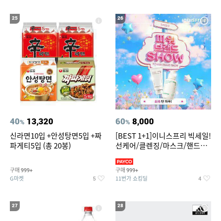
25
26
40
13,320
60
8,000
%
%
신라면10입 +안성탕면5입 +짜
[BEST 1+1]이니스프리 빅세일!
파게티5입 (총 20봉)
선케어/클렌징/마스크/핸드크
림/레티놀/PDRN/비타C/그린
구매
구매
999+
999+
G마켓
11번가 쇼킹딜
5
4
27
28