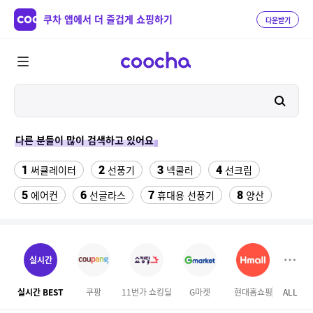
쿠차 앱에서 더 즐겁게 쇼핑하기
다운받기
다른 분들이 많이 검색하고 있어요
1
2
3
4
써큘레이터
선풍기
넥쿨러
선크림
5
6
7
8
에어컨
선글라스
휴대용 선풍기
양산
9
10
11
팔찌부자재
forever21
onemix
12
13
삼성갤럭시북프로, 32gb, win11포함
갤럭시 자급제
실시간
14
15
크록스 에코 클로그
잘풀리는집
실시간 BEST
쿠팡
11번가 쇼킹딜
G마켓
현대홈쇼핑
ALL
홈앤
16
다이소C타입 to HDMI 미러링 케이블