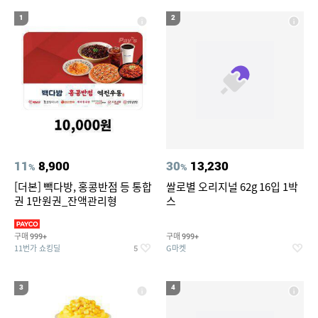
17
18
아이폰xr 실리콘케이스
나노 게르마늄 의료기 침대
1
2
19
20
성인용세발자전거중고
라인댄스화 구두
11
8,900
30
13,230
%
%
[더본] 빽다방, 홍콩반점 등 통합
쌀로별 오리지널 62g 16입 1박
권 1만원권_잔액관리형
스
구매
구매
999+
999+
11번가 쇼킹딜
G마켓
5
3
4