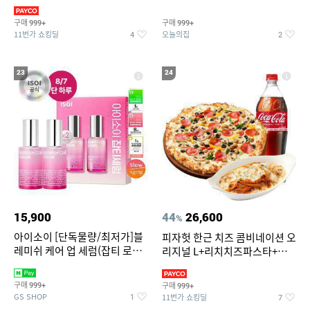
3,390원~/상하복/래쉬가드/수
탈취제 담배냄새제거 거실탈취
영복/티셔츠/
구매
구매
999+
999+
11번가 쇼킹딜
오늘의집
4
2
23
24
15,900
44
26,600
%
아이소이 [단독물량/최저가]블
피자헛 한근 치즈 콤비네이션 오
레미쉬 케어 업 세럼(잡티 로즈
리지널 L+리치치즈파스타+콜
세럼) 20ml 더블기획 (사용기한
라 1.25L
2027-04-24)
구매
구매
999+
999+
GS SHOP
11번가 쇼킹딜
1
7