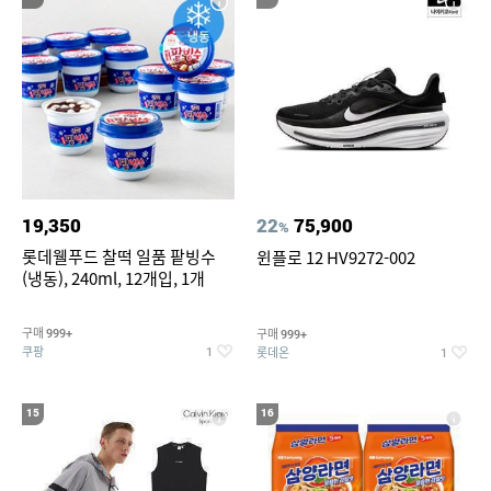
19,350
22
75,900
%
롯데웰푸드 찰떡 일품 팥빙수
윈플로 12 HV9272-002
(냉동), 240ml, 12개입, 1개
구매
구매
999+
999+
쿠팡
롯데온
1
1
15
16