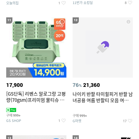
11번가 쇼킹딜
오늘의집
8
1
11
12
17,900
76
21,360
%
[GS단독] 리벤스 알로그랑 고평
나이키 반팔 타미힐피거 반팔 남
량(70gsm)프리미엄 물티슈 70
녀공용 여름 반팔티 모음 여름
매x20팩
반팔티 기간한정 특가
구매
구매
999+
999+
GS SHOP
G마켓
1
17
13
14