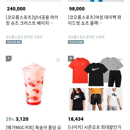
240,000
98,000
[코오롱스포츠]남녀공용 하이
[코오롱스포츠]여성 데이팩 와
킹 슈즈 크러스트 베이지
이드핏 쇼츠 블랙
6F4KX26900BEI
TVPOM26682BLK
코오롱스포츠 온라인 스토어
코오롱스포츠 온라인 스토어
7
8
20
3,120
18,434
%
[나이키] 시즌오프 최대할인가
[메가MGC커피] 복숭아 퐁당 요