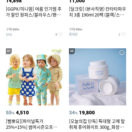
14,898
11,000
[GGPX/미니멈] 여름 인기템 추
[딜크릿] (본사직영) 칸타타파우
가 할인 원피스/블라우스/팬츠
치 3종 190ml 20팩 (블랙/스위
~
트아메리카노/헤이즐넛)
구매
구매
999+
999+
SSG
롯데온
8
2
21
22
55
4,510
34
19,800
%
%
[삠뽀요][파이널특가
[오늘의집 단독] 특대형 고체 탈
25%+15%] 썸머시즌오프
취제 퓨어화이트 300g_화장실