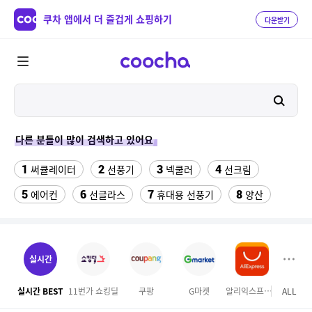
쿠차 앱에서 더 즐겁게 쇼핑하기
다운받기
다른 분들이 많이 검색하고 있어요
1
2
3
4
써큘레이터
선풍기
넥쿨러
선크림
5
6
7
8
에어컨
선글라스
휴대용 선풍기
양산
9
10
반팔티
수향미쌀10kg특등급
11
12
실외기없는 에어컨
나이키운동화
실시간
13
14
15
라이트라이드 360
버거킹
차량햇빛가리개
실시간 BEST
11번가 쇼킹딜
쿠팡
G마켓
알리익스프레스
ALL
하이
16
17
18
성인용세발자전거중고
여성댄스복
벤츠S용품