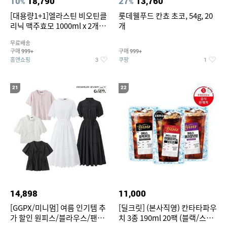
10
18,790
27
13,760
%
%
[대용량1+1]엘라스틴 비오틴클
롯데웰푸드 칸쵸 초코, 54g, 20
리닉 맥주효모 1000ml x 2개
개
(샴푸/컨디셔너 택1)
무료배송
구매
구매
999+
999+
홈앤쇼핑
쿠팡
3
1
21
22
14,898
11,000
[GGPX/미니멈] 여름 인기템 추
[딜크릿] (본사직영) 칸타타파우
가 할인 원피스/블라우스/팬츠
치 3종 190ml 20팩 (블랙/스위