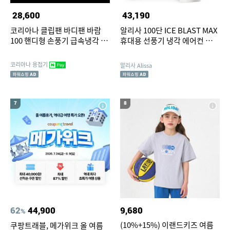
28,600
43,190
코리아나 클립팬 바디팬 바람
알리사 100단 ICE BLAST MAX
100 핸디형 손풍기 급속냉각 등
휴대용 선풍기 냉각 에어컨 손
풍기 탁상용 소형 허리 BLDC
선풍기 손풍기 미니 핸디
코리아나 용접기
알리사 Alissa
7
8
62
44,900
9,680
%
(10%+15%) 이랜드키즈 여름
쿠팡트래블, 메가위크 올 여름