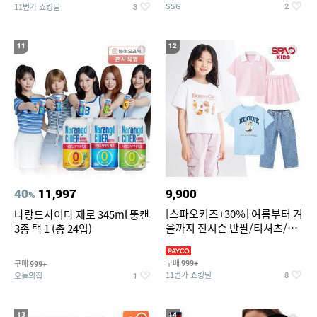
SSG
11번가 쇼킹딜
2
3
11
12
40
11,997
9,900
%
[스파오키즈+30%] 여름부터 겨
나랑드사이다 제로 345ml 뚱캔
울까지 전시즌 반팔/티셔츠/셋
3종 택 1 (총 24입)
업/원피스/팬츠/아우트 外
구매
구매
999+
999+
11번가 쇼킹딜
오늘의집
8
1
13
14