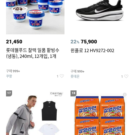
21,450
22
75,900
%
롯데웰푸드 찰떡 일품 팥빙수
윈플로 12 HV9272-002
(냉동), 240ml, 12개입, 1개
구매
구매
999+
999+
쿠팡
롯데온
1
1
17
18