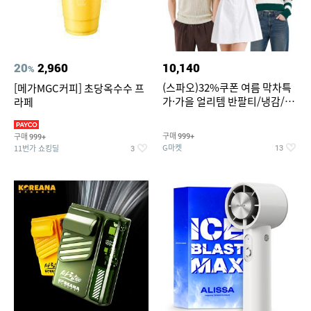
20
2,960
10,140
%
(스파오)32%쿠폰 여름 막차특
[메가MGC커피] 초당옥수수 프
가·가을 얼리템 반팔티/냉감/반
라페
바지/린넨/맨투맨/슬랙스/가디
건 외 ~74%OFF
구매
구매
999+
999+
G마켓
11번가 쇼킹딜
13
3