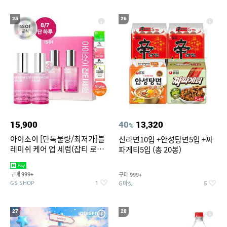
25
26
15,900
40
13,320
%
아이소이 [단독물량/최저가]블
신라면10입 +안성탕면5입 +짜
레미쉬 케어 업 세럼(잡티 로즈
파게티5입 (총 20봉)
세럼) 20ml 더블기획 (사용기한
2027-04-24)
구매
구매
999+
999+
GS SHOP
G마켓
1
5
27
28