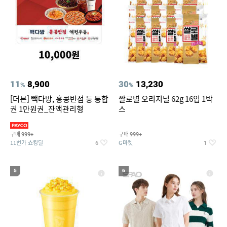
11
8,900
30
13,230
%
%
[더본] 빽다방, 홍콩반점 등 통합
쌀로별 오리지널 62g 16입 1박
권 1만원권_잔액관리형
스
구매
구매
999+
999+
11번가 쇼킹딜
G마켓
6
1
5
6