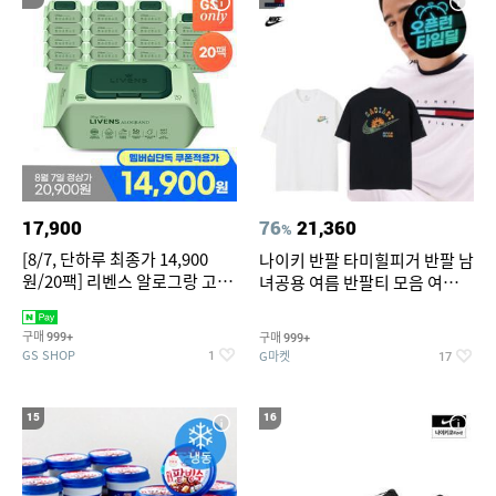
17,900
76
21,360
%
[8/7, 단하루 최종가 14,900
나이키 반팔 타미힐피거 반팔 남
원/20팩] 리벤스 알로그랑 고평
녀공용 여름 반팔티 모음 여름
량 물티슈 70매x20팩
반팔티 기간한정 특가
구매
구매
999+
999+
GS SHOP
G마켓
1
17
15
16