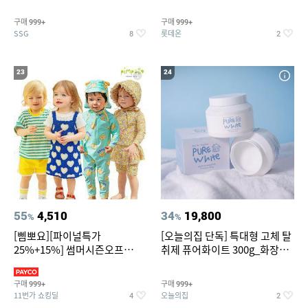
~
트아메리카노/헤이즐넛)
구매
구매
999+
999+
SSG
롯데온
8
2
23
24
55
4,510
34
19,800
%
%
[삠뽀요][파이널특가
[오늘의집 단독] 특대형 고체 탈
25%+15%] 썸머시즌오프
취제 퓨어화이트 300g_화장실
3,390원~/상하복/래쉬가드/수
탈취제 담배냄새제거 거실탈취
영복/티셔츠/
구매
구매
999+
999+
11번가 쇼킹딜
오늘의집
4
2