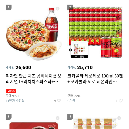
19
20
메가커피
위닉스 dn3e170 lwk
1
2
44
26,600
44
25,710
%
%
피자헛 한근 치즈 콤비네이션 오
코카콜라 제로제로 190ml 30캔
리지널 L+리치치즈파스타+콜
+ 코카콜라 제로 레몬라임
라 1.25L
190ml 30캔 + (증정) 콜드컵+스
티커 세트
구매
구매
999+
999+
11번가 쇼킹딜
G마켓
9
1
3
4