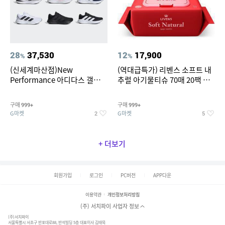
28
37,530
12
17,900
%
%
(신세계마산점)New
(역대급특가) 리벤스 소프트 내
Performance 아디다스 갤럭시
추럴 아기물티슈 70매 20팩 캡
런 7종 택 1
형 / 70gsm 고평량
구매
구매
999+
999+
G마켓
G마켓
2
5
+ 더보기
회원가입
로그인
PC버전
APP다운
이용약관
개인정보처리방침
(주) 서치파이 사업자 정보
(주)서치파이
서울특별시 서초구 반포대로88, 반석빌딩 5층 대표이사 김태묵