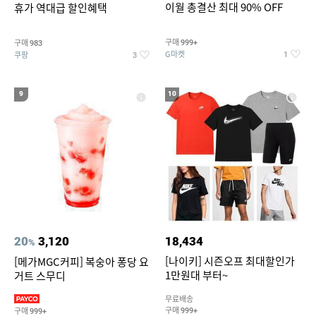
이월 총결산 최대 90% OFF
휴가 역대급 할인혜택
구매
구매
999+
983
G마켓
쿠팡
1
3
9
10
20
3,120
18,434
%
[나이키] 시즌오프 최대할인가
[메가MGC커피] 복숭아 퐁당 요
1만원대 부터~
거트 스무디
무료배송
구매
구매
999+
999+