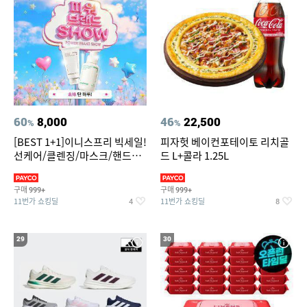
60
8,000
46
22,500
%
%
[BEST 1+1]이니스프리 빅세일!
피자헛 베이컨포테이토 리치골
선케어/클렌징/마스크/핸드크
드 L+콜라 1.25L
림/레티놀/PDRN/비타C/그린
구매
구매
999+
999+
11번가 쇼킹딜
11번가 쇼킹딜
4
8
29
30