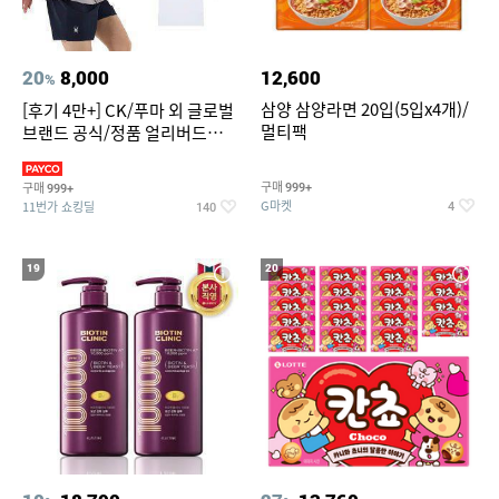
20
8,000
12,600
%
삼양 삼양라면 20입(5입x4개)/
[후기 4만+] CK/푸마 외 글로벌
멀티팩
브랜드 공식/정품 얼리버드
~94%
구매
구매
999+
999+
G마켓
11번가 쇼킹딜
4
140
19
20