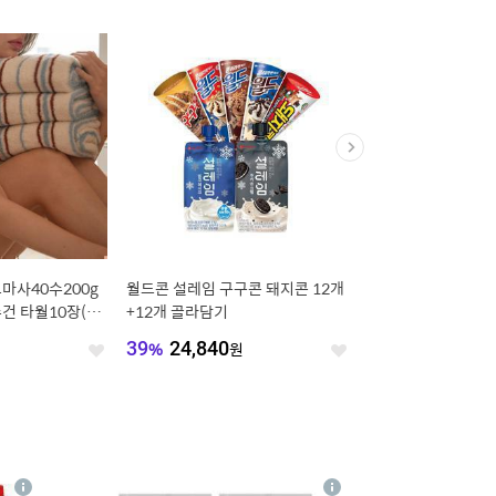
코마사40수200g
월드콘 설레임 구구콘 돼지콘 12개
나랑드사이다 제로 345
건 타월10장(선
+12개 골라담기
종 택 1 (총 24입)
원
39
%
24,840
원
36
%
12,900
원
좋
좋
아
아
요
요
4
상
상