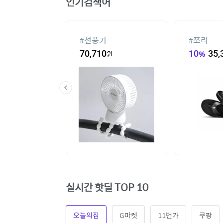
인기검색어
#
선풍기
#
쪼리
60
원
70,710
원
10
%
35,
실시간 핫딜 TOP 10
오늘의집
G마켓
11번가
쿠팡