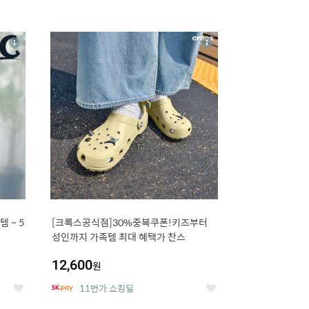
16
상
상
세
세
 5
[크록스공식점]30%중복쿠폰!키즈부터
성인까지 가족템 최대 혜택가 찬스
12,600
원
11번가 쇼킹딜
좋
좋
아
아