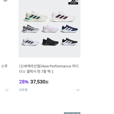
상
상
세
세
 스무
(신세계마산점)New Performance 아디
다스 갤럭시 런 7종 택 1
28
%
37,530
원
G마켓
좋
좋
아
아
요
요