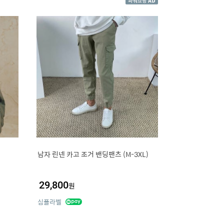
남자 린넨 카고 조거 밴딩팬츠 (M-3XL)
29,800
원
심플라벨