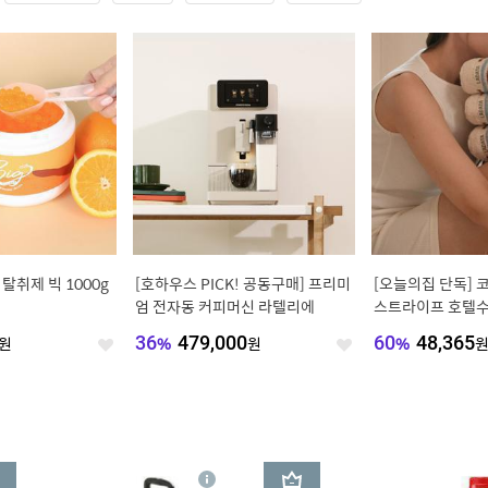
탈취제 빅 1000g
[호하우스 PICK! 공동구매] 프리미
[오늘의집 단독] 
엄 전자동 커피머신 라텔리에
스트라이프 호텔수
물포장)
원
36
%
479,000
원
60
%
48,365
좋
좋
아
아
요
요
3
상