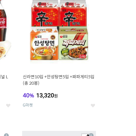
세
세
널 L
신라면10입 +안성탕면5입 +짜파게티5입
(총 20봉)
40
%
13,320
원
G마켓
좋
좋
아
아
요
요
8