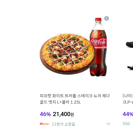
13
1
상
세
피자헛 화이트 트러플 스테이크 뇨끼 체다
[나이
골드 엣지 L+콜라 1.25L
크,P-
46
%
21,400
44
원
SSG
11번가 쇼킹딜
좋
아