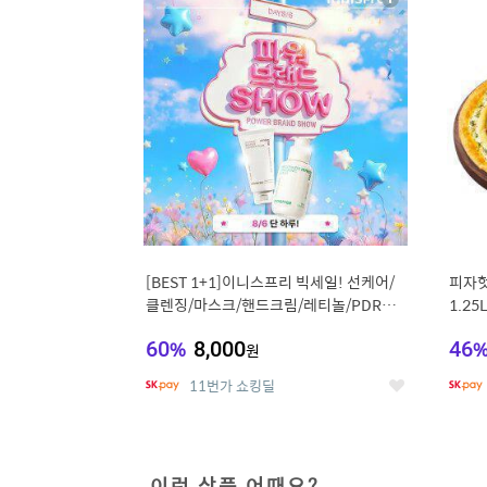
상
세
[BEST 1+1]이니스프리 빅세일! 선케어/
피자헛
클렌징/마스크/핸드크림/레티놀/PDRN/
1.25
비타C/그린
60
%
8,000
46
원
11번가 쇼킹딜
좋
아
요
이런 상품 어때요?