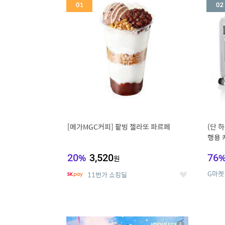
세
[메가MGC커피] 팥빙 젤라또 파르페
(단 하
행용 
리어가
20
%
3,520
76
원
G마켓
11번가 쇼킹딜
좋
아
요
5
6