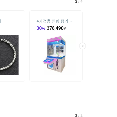
2
/
4
재
#
가정용 인형 뽑기 기
#
메가박스
계
30
%
378,490
원
19
%
34,000
2
/
2