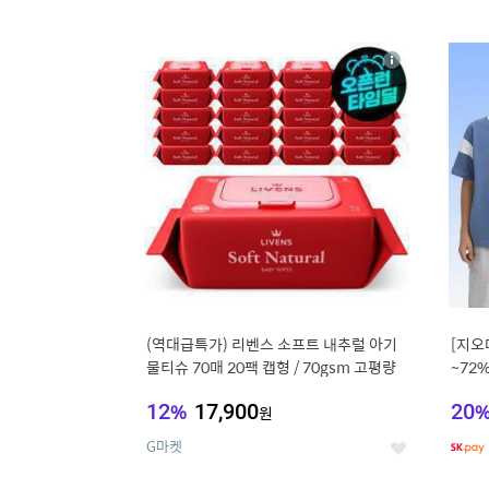
9
1
상
세
(역대급특가) 리벤스 소프트 내추럴 아기
[지오
물티슈 70매 20팩 캡형 / 70gsm 고평량
~72
12
%
17,900
20
원
G마켓
좋
아
요