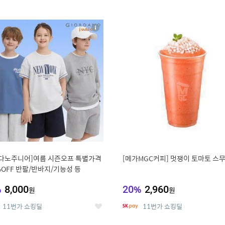
0
11
상
세
다노주니어]여름 시즌오프 특별가격
[메가MGC커피] 멋쟁이 토마토 스
%OFF 반팔/반바지/기능성 등
%
8,000
20
%
2,960
원
원
11번가 쇼킹딜
11번가 쇼킹딜
좋
아
요