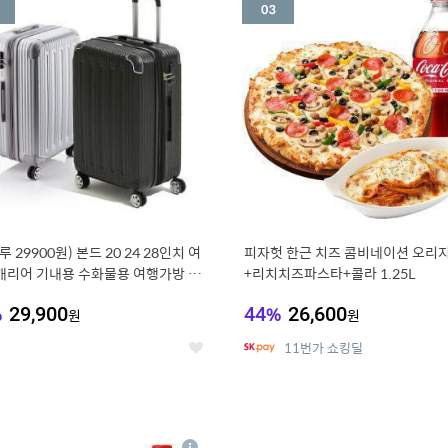
세
루 29900원) 본드 20 24 28인치 여
피자헛 한근 치즈 콤비네이션 오리지
캐리어 기내용 수화물용 여행가방 케
+리치치즈파스타+콜라 1.25L
방 (20%쿠폰)
%
29,900
44
%
26,600
원
원
11번가 쇼킹딜
좋
아
요
7