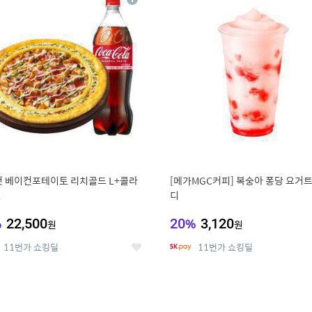
상
세
 베이컨포테이토 리치골드 L+콜라
[메가MGC커피] 복숭아 퐁당 요거트
L
디
%
22,500
20
%
3,120
원
원
11번가 쇼킹딜
11번가 쇼킹딜
좋
아
요