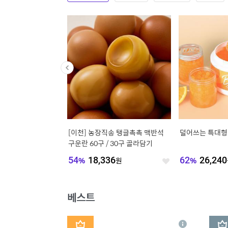
단독] 20%쿠폰ㅣ드레스
[이천] 농장직송 탱글촉촉 맥반석
덜어쓰는 특대형 
릭 호텔식 침대프레임 S
구운란 60구 / 30구 골라담기
CK
,200
원
54
%
18,336
원
62
%
26,240
좋
좋
아
아
요
요
베스트
1
2
상