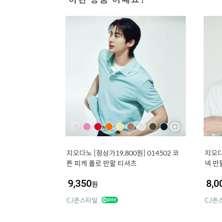
지오다노 [정상가19,800원] 014502 코
지오다
튼 피케 폴로 반팔 티셔츠
넥 반
9,350
8,0
원
CJ온스타일
CJ온