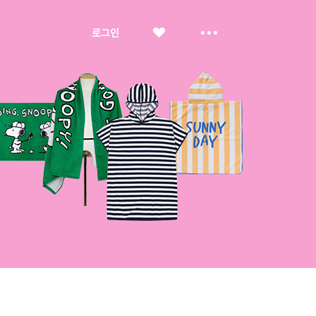
좋
더
로그인
아
보
요
기