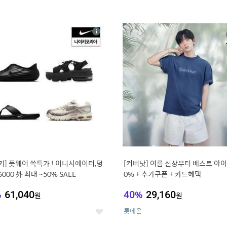
4
15
상
세
키] 풋웨어 쓱특가 ! 이니시에이터,덩
[커버낫] 여름 신상부터 베스트 아이템 ~
6000 外 최대 ~50% SALE
0% + 추가쿠폰 + 카드혜택
%
61,040
40
%
29,160
원
원
롯데온
좋
아