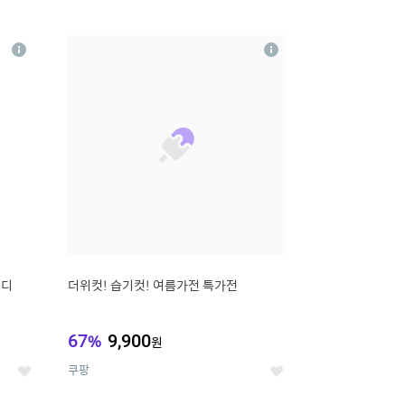
12
상
상
세
세
무디
더위컷! 습기컷! 여름가전 특가전
67
%
9,900
원
쿠팡
좋
좋
아
아
요
요