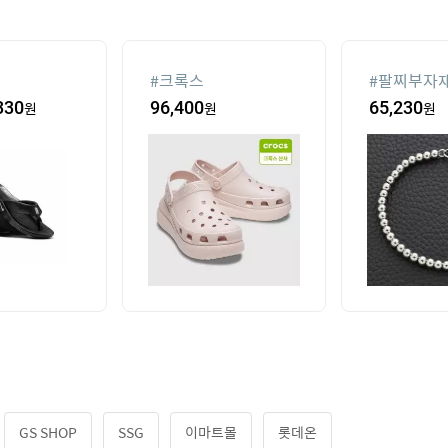
#
크록스
#
팔찌부자
330
원
96,400
원
65,230
원
GS SHOP
SSG
이마트몰
롯데온