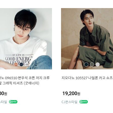
노 096510 변우석 코튼 저지 크루
지오다노 105527 나일론 카고 쇼츠
팔 그래픽 티셔츠 (굿에너지)
00
19,200
원
원
스타일
CJ온스타일