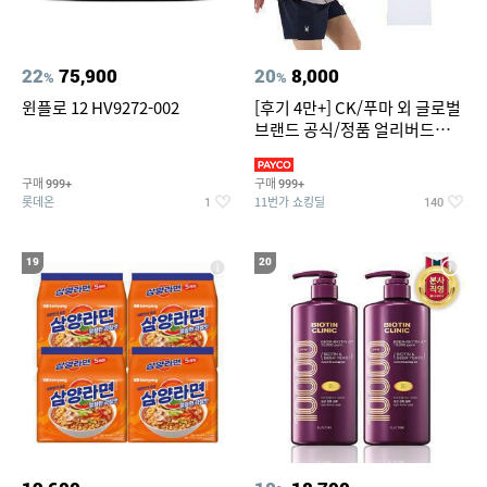
22
75,900
20
8,000
%
%
윈플로 12 HV9272-002
[후기 4만+] CK/푸마 외 글로벌
브랜드 공식/정품 얼리버드
~94%
구매
구매
999+
999+
롯데온
11번가 쇼킹딜
1
140
19
20