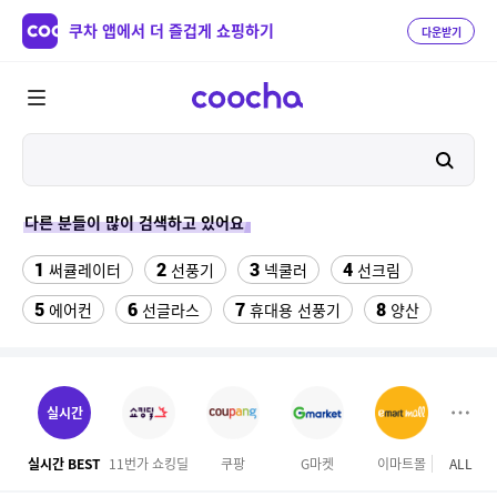
쿠차 앱에서 더 즐겁게 쇼핑하기
다운받기
다른 분들이 많이 검색하고 있어요
1
2
3
4
써큘레이터
선풍기
넥쿨러
선크림
5
6
7
8
에어컨
선글라스
휴대용 선풍기
양산
9
10
역시즌
수향미쌀10kg특등급
11
12
13
실외기없는 에어컨
아쿠아슈즈
라인댄스옷
실시간
14
15
나이키 운동화
대나무돗자리
실시간 BEST
11번가 쇼킹딜
쿠팡
G마켓
이마트몰
ALL
오늘
16
17
18
미니인형뽑기기계
메가커피
차량햇빛가리개