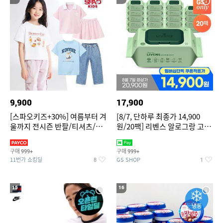
9,900
17,900
[스파오키즈+30%] 여름부터 겨
[8/7, 단하루 최종가 14,900
울까지 전시즌 반팔/티셔츠/셋
원/20팩] 리벤스 알로그랑 고평
업/원피스/팬츠/아우트 外
량 물티슈 70매x20팩
구매
구매
999+
999+
11번가 쇼킹딜
GS SHOP
8
1
15
16