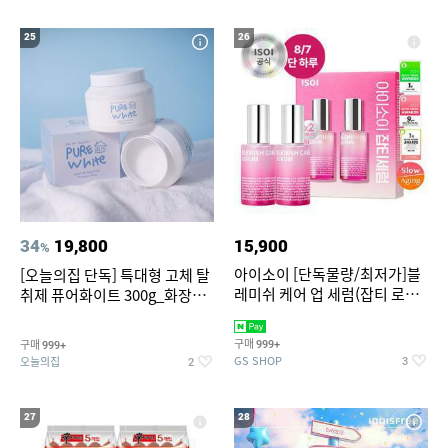
25
26
34
19,800
15,900
%
아이소이 [단독물량/최저가]블
[오늘의집 단독] 특대형 고체 탈
레미쉬 케어 업 세럼(잡티 로즈
취제 퓨어화이트 300g_화장실
세럼) 20ml 더블기획 (사용기한
탈취제 담배냄새제거 거실탈취
2027-04-24)
구매
구매
999+
999+
GS SHOP
오늘의집
3
2
27
28