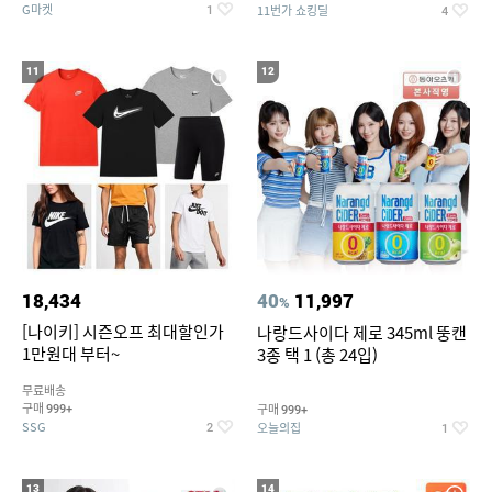
G마켓
11번가 쇼킹딜
1
4
11
12
18,434
40
11,997
%
[나이키] 시즌오프 최대할인가
나랑드사이다 제로 345ml 뚱캔
1만원대 부터~
3종 택 1 (총 24입)
무료배송
구매
구매
999+
999+
SSG
오늘의집
2
1
13
14