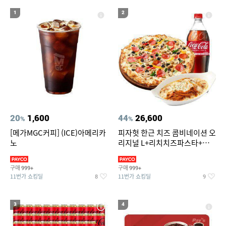
19
에스티로더 더블 웨어 파운데이션 30ml(SPF10)
1
2
20
워터파크
20
1,600
44
26,600
%
%
[메가MGC커피] (ICE)아메리카
피자헛 한근 치즈 콤비네이션 오
노
리지널 L+리치치즈파스타+콜
라 1.25L
구매
구매
999+
999+
11번가 쇼킹딜
11번가 쇼킹딜
8
9
3
4