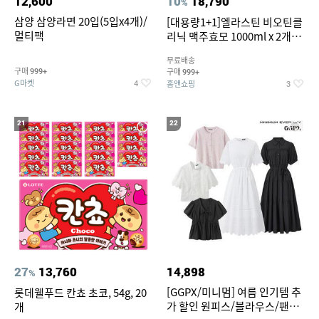
12,600
10
18,790
%
삼양 삼양라면 20입(5입x4개)/
[대용량1+1]엘라스틴 비오틴클
멀티팩
리닉 맥주효모 1000ml x 2개
(샴푸/컨디셔너 택1)
무료배송
구매
구매
999+
999+
G마켓
홈앤쇼핑
4
3
21
22
27
13,760
14,898
%
[GGPX/미니멈] 여름 인기템 추
롯데웰푸드 칸쵸 초코, 54g, 20
가 할인 원피스/블라우스/팬츠
개