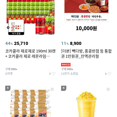
44
25,710
11
8,900
%
%
코카콜라 제로제로 190ml 30캔
[더본] 빽다방, 홍콩반점 등 통합
+ 코카콜라 제로 레몬라임
권 1만원권_잔액관리형
190ml 30캔 + (증정) 콜드컵+스
티커 세트
구매
구매
999+
999+
G마켓
11번가 쇼킹딜
2
6
5
6