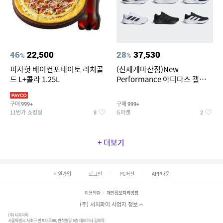
46
22,500
28
37,530
%
%
피자헛 베이컨포테이토 리치골
(신세계마산점)New
드 L+콜라 1.25L
Performance 아디다스 갤럭시
런 7종 택 1
구매
구매
999+
999+
11번가 쇼킹딜
G마켓
8
2
+ 더보기
회원가입
로그인
PC버전
APP다운
이용약관
개인정보처리방침
(주) 서치파이 사업자 정보
(주)서치파이
서울특별시 서초구 반포대로88, 반석빌딩 5층 대표이사 김태묵