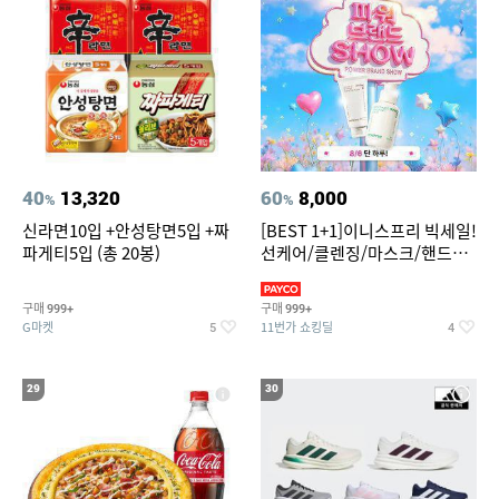
40
13,320
60
8,000
%
%
신라면10입 +안성탕면5입 +짜
[BEST 1+1]이니스프리 빅세일!
파게티5입 (총 20봉)
선케어/클렌징/마스크/핸드크
림/레티놀/PDRN/비타C/그린
구매
구매
999+
999+
G마켓
11번가 쇼킹딜
5
4
29
30