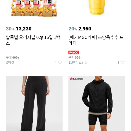
30
13,230
20
2,960
%
%
쌀로별 오리지널 62g 16입 1박
[메가MGC커피] 초당옥수수 프
스
라페
구매
구매
999+
999+
G마켓
11번가 쇼킹딜
1
3