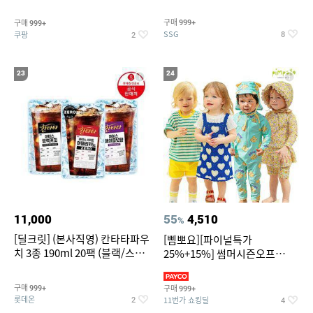
~
구매
구매
999+
999+
SSG
쿠팡
8
2
23
24
11,000
55
4,510
%
[딜크릿] (본사직영) 칸타타파우
[삠뽀요][파이널특가
치 3종 190ml 20팩 (블랙/스위
25%+15%] 썸머시즌오프
트아메리카노/헤이즐넛)
3,390원~/상하복/래쉬가드/수
영복/티셔츠/
구매
구매
999+
999+
롯데온
11번가 쇼킹딜
2
4