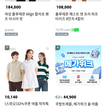
184,000
108,000
여성 룰루레몬 Align 팔라초 팬
룰루레몬 패스트 앤 프리 하프
츠 아시아 핏
타이즈 8인치 4컬러
크로켓Croket
룰루레몬
7
8
10,140
62
44,900
%
(스파오)32%쿠폰 여름 막차특
쿠팡트래블, 메가위크 올 여름