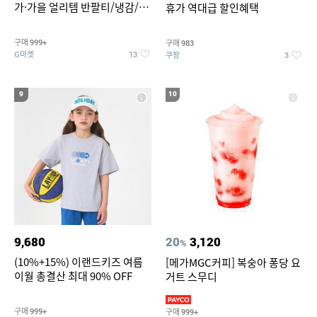
가·가을 얼리템 반팔티/냉감/반
휴가 역대급 할인혜택
바지/린넨/맨투맨/슬랙스/가디
건 외 ~74%OFF
구매
구매
999+
983
G마켓
쿠팡
13
3
9
10
9,680
20
3,120
%
(10%+15%) 이랜드키즈 여름
[메가MGC커피] 복숭아 퐁당 요
이월 총결산 최대 90% OFF
거트 스무디
구매
구매
999+
999+