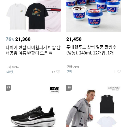
76
21,360
21,450
%
롯데웰푸드 찰떡 일품 팥빙수
나이키 반팔 타미힐피거 반팔 남
(냉동), 240ml, 12개입, 1개
녀공용 여름 반팔티 모음 여름
반팔티 기간한정 특가
구매
구매
999+
999+
쿠팡
G마켓
1
17
17
18