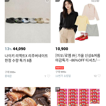
13
44,090
10,900
%
[미쏘/로엠 外] 가을 신상&여름
나이키 리액트X 리주버네이트
마감특가 ~86%OFF 티셔츠/슬
한정 수량 특가 8종
랙스/원피스/니트/블라우스
구매
구매
999+
999+
11번가 쇼킹딜
롯데온
12
1
15
16