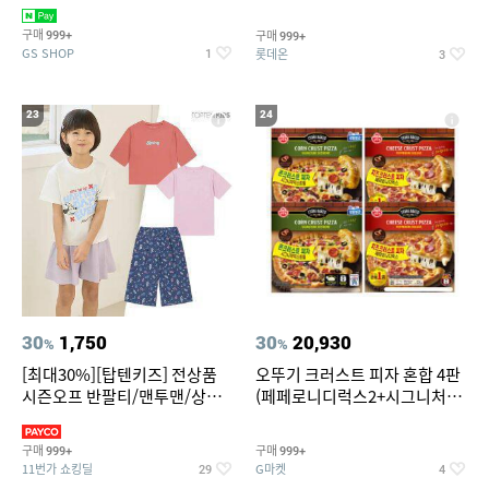
치즈 증정
크림/베리믹스/헤이즐넛초코
구매
구매
999+
999+
GS SHOP
롯데온
1
3
23
24
30
1,750
30
20,930
%
%
[최대30%][탑텐키즈] 전상품
오뚜기 크러스트 피자 혼합 4판
시즌오프 반팔티/맨투맨/상하
(페페로니디럭스2+시그니처익
복/레깅스 외 100종
스트림2)
구매
구매
999+
999+
11번가 쇼킹딜
G마켓
29
4