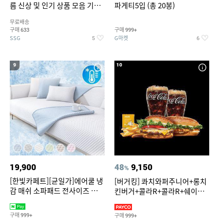
름 신상 및 인기 상품 모음 기획
파게티5입 (총 20봉)
전 최대 77% SALE
무료배송
구매
구매
633
999+
SSG
G마켓
5
6
9
10
19,900
48
9,150
%
[한빛카페트][균일가]에어쿨 냉
[버거킹] 콰치와퍼주니어+롱치
감 매쉬 소파패드 전사이즈 균일
킨버거+콜라R+콜라R+쉐이킹
가
프라이 구운갈릭
구매
구매
999+
999+