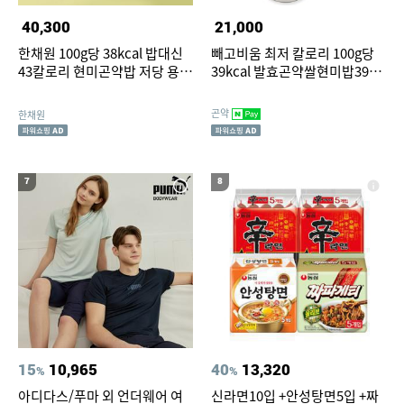
40,300
21,000
한채원 100g당 38kcal 밥대신
빼고비움 최저 칼로리 100g당
43칼로리 현미곤약밥 저당 용기
39kcal 발효곤약쌀현미밥39
형, 110g, 24개
150g, 10개
곤약
한채원
7
8
15
10,965
40
13,320
%
%
아디다스/푸마 외 언더웨어 여
신라면10입 +안성탕면5입 +짜