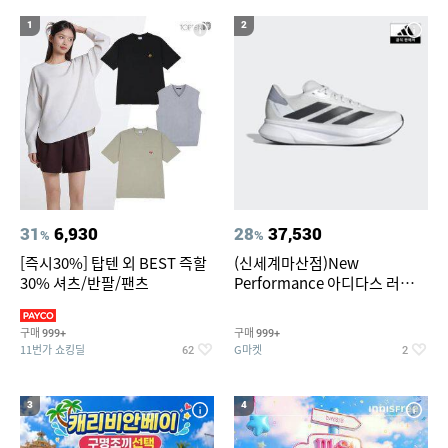
19
20
베스킨라빈스
수향미쌀10kg
1
2
31
6,930
28
37,530
%
%
[즉시30%] 탑텐 외 BEST 즉할
(신세계마산점)New
30% 셔츠/반팔/팬츠
Performance 아디다스 러닝화
듀라모 SL2
구매
구매
999+
999+
11번가 쇼킹딜
G마켓
62
2
3
4