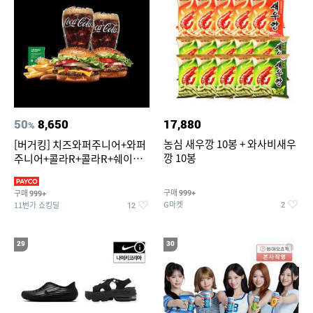
50
8,650
17,880
%
농심 새우깡 10봉 + 와사비새우
[버거킹] 치즈와퍼주니어+와퍼
깡 10봉
주니어+콜라R+콜라R+쉐이킹
프라이 스윗어니언
구매
구매
999+
999+
G마켓
11번가 쇼킹딜
2
12
29
30