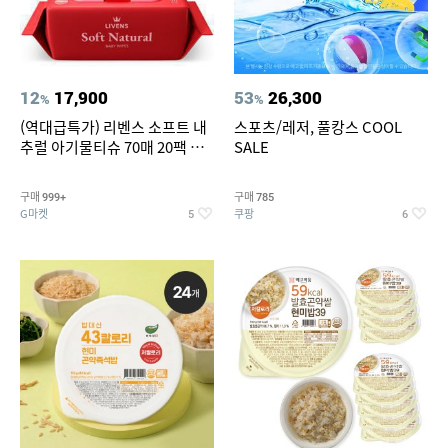
12
17,900
53
26,300
%
%
(역대급특가) 리벤스 소프트 내
스포츠/레저, 풀캉스 COOL
추럴 아기물티슈 70매 20팩 캡
SALE
형 / 70gsm 고평량
구매
구매
999+
785
G마켓
쿠팡
5
6