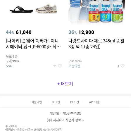
44
61,040
36
12,900
%
%
[나이키] 풋웨어 쓱특가 ! 이니
나랑드사이다 제로 345ml 뚱캔
시에이터,덩크,P-6000 外 최대
3종 택 1 (총 24입)
~50% SALE
무료배송
구매
구매
999+
999+
SSG
오늘의집
11
1
+ 더보기
회원가입
로그인
PC버전
APP다운
이용약관
개인정보처리방침
(주) 서치파이 사업자 정보
(주)서치파이
서울특별시 서초구 반포대로88, 반석빌딩 5층 대표이사 김태묵