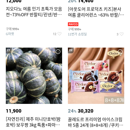
12,000
20
14,400
%
지오다노 여름 인기 초특가 모음
[아웃도어 프로덕츠 키즈]본사
전~73%OFF 반팔티/린넨/반바
여름 클리어런스 ~63% 반팔/반
지 외
바지/수영복
구매
구매
999+
999+
G마켓
11번가 쇼킹딜
12
3
21
22
11,900
24
30,320
%
[자연진리] 제주 미니단호박(밤
끌레도르 프리미엄 아이스크림
호박) 보우짱 3kg 특품+파마산
바 5종 24개 (8+8+8개) /쿠키앤