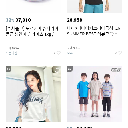
32
37,810
28,958
%
나이키 [나이키코리아공식] 26
[순차출고] 노르웨이 슈페리어
SUMMER BEST 의류모음
등급 생연어 슬라이스 1kg /
~55% SALE
500g / 300g 항공직송
구매
구매
999+
999+
SSG
오늘의집
2
2
19
20