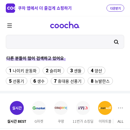
쿠차 앱에서 더 즐겁게 쇼핑하기
다운받기
다른 분들이 많이 검색하고 있어요
1
2
3
4
나이키 운동화
슬리퍼
샌들
양산
5
6
7
8
선풍기
생수
휴대용 선풍기
뉴발란스
9
10
11
팔찌부자재
침대 매트리스 퀸
여자 등산화
12
13
14
중고김치냉장고
gw6422
여자라인 댄스복
실시간
15
16
링티 가루
롯데시네마
실시간 BEST
G마켓
쿠팡
11번가 쇼킹딜
이마트몰
ALL
SS
17
18
올록담 올리브3 1500mg 24포 2개
맘스터치