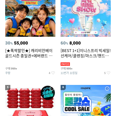
30
55,000
60
8,000
%
%
[★폭싹할인★] 캐리비안베이
[BEST 1+1]이니스프리 빅세일!
골드시즌 종일권+에버랜드 오
선케어/클렌징/마스크/핸드크
후권 대소공통
림/레티놀/PDRN/비타C/그린
구매
구매
999+
999+
쿠팡
11번가 쇼킹딜
4
5
5
6