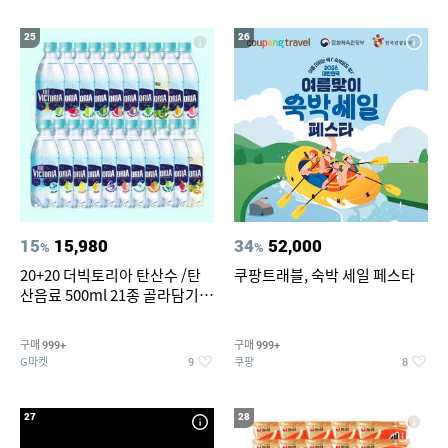
25
26
15
15,980
34
52,000
%
%
20+20 더빅토리아 탄산수 /탄
쿠팡트래블, 숙박 세일 페스타
산음료 500ml 21종 골라담기
(총 2박스/분리배송)
구매
구매
999+
999+
G마켓
쿠팡
9
8
27
28