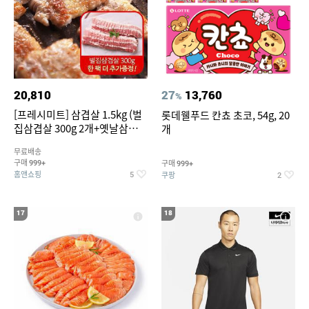
20,810
27
13,760
%
[프레시미트] 삼겹살 1.5kg (벌
롯데웰푸드 칸쵸 초코, 54g, 20
집삼겹살 300g 2개+옛날삼겹살
개
300g 2개+벌집삼겹살300g한
무료배송
팩 추가증정)
구매
구매
999+
999+
홈앤쇼핑
쿠팡
5
2
17
18