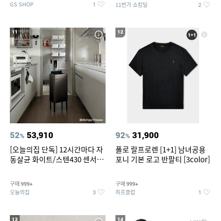
GS SHOP
11번가 쇼킹딜
1
2
11
12
52
53,910
92
31,900
%
%
[오늘의집 단독] 12시간마다 자
폴로 랄프로렌 [1+1] 남녀공용
동살균 화이트/스텐430 센서휴
포니 기본 로고 반팔티 [3color]
지통 20L/30L
구매
구매
999+
999+
오늘의집
하프클럽
3
1
13
14