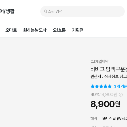
어/생활
오마트
원하는날도착
오!쇼룸
기획전
CJ제일제당
비비고 담백구운김
원산지 : 상세정보 참고
3
개 리뷰
40%
14,900
원
8,900
원
혜택
9
P
적립 (
WEL