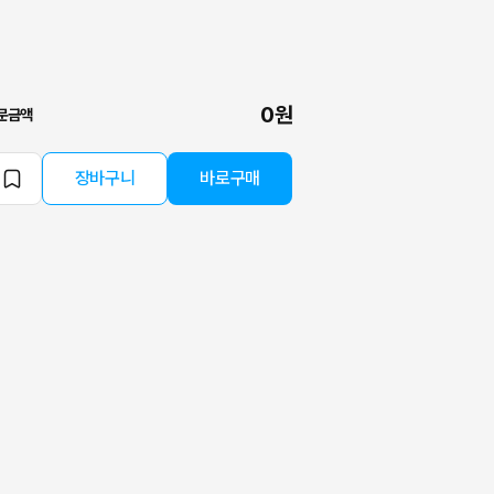
0원
문금액
장바구니
바로구매