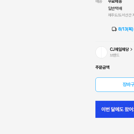
배송
무료배송
일반택배
제주도/도서산간 지
8/13(목
CJ제일제당
브랜드
주문금액
장바