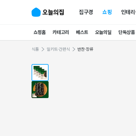
집구경
쇼핑
인테리
쇼핑홈
카테고리
베스트
오늘의딜
단독상품
식품
밀키트·간편식
반찬·장류