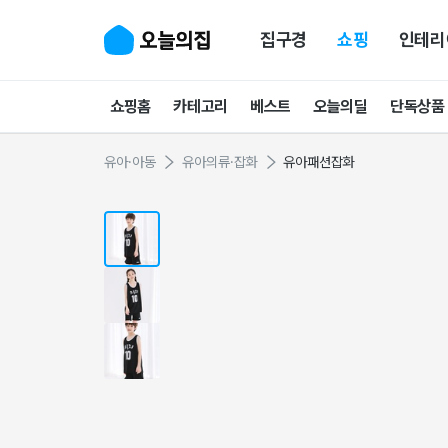
집구경
쇼핑
인테리
쇼핑홈
카테고리
베스트
오늘의딜
단독상품
유아·아동
유아의류·잡화
유아패션잡화