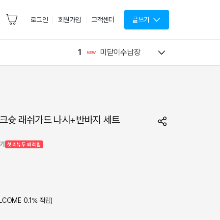
로그인
회원가입
고객센터
글쓰기
1
미닫이수납장
 덩크슛 래쉬가드 나시+반바지 세트
기기
첫 리뷰 두 배 적립
LCOME
0.1
% 적립)