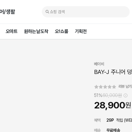
어/생활
오마트
원하는날도착
오!쇼룸
기획전
베이비
BAY-J 주니어
리뷰 남
51%
60,000
원
28,900
원
혜택
29
P
적립 (
WE
배송
무료배송