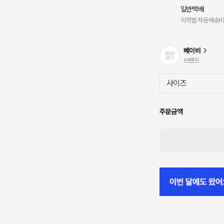
일반택배
지역별 차등배송
베이비
브랜드
주문금액