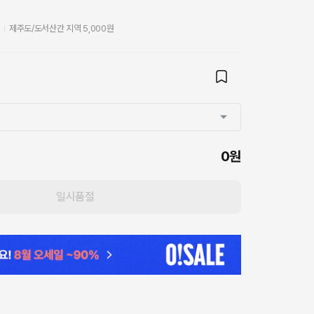
비
제주도/도서산간 지역 5,000원
0원
일시품절