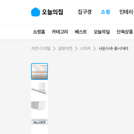
집구경
쇼핑
인테리
쇼핑홈
카테고리
베스트
오늘의딜
단독상품
가전·디지털
음향가전
스피커
사운드바·홈시어터