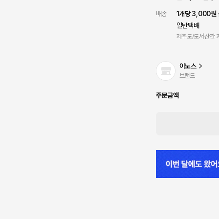
배송
1개당
3,000원
일반택배
제주도/도서산간 지
이노스
브랜드
주문금액