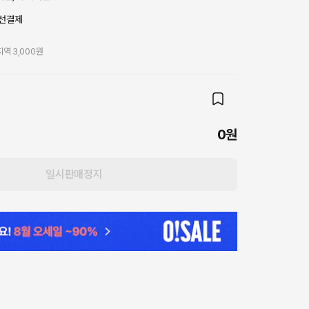
선결제
역 3,000원
0원
일시판매정지