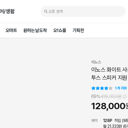
어/생활
오마트
원하는날도착
오!쇼룸
기획전
이노스
이노스 화이트 사운
투스 스피커 지원
1
개 리뷰
69%
418,000
원
128,000
혜택
128
P
적립 (
W
월 21,333원 