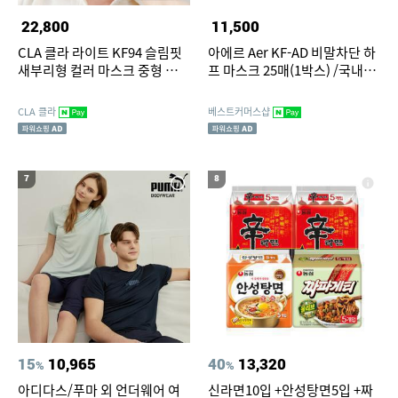
22,800
11,500
CLA 클라 라이트 KF94 슬림핏
아에르 Aer KF-AD 비말차단 하
새부리형 컬러 마스크 중형 화이
프 마스크 25매(1박스) /국내생
트 50매+50매+캡슐세제4p
산/여름마스크
CLA 클라
베스트커머스샵
7
8
15
10,965
40
13,320
%
%
아디다스/푸마 외 언더웨어 여
신라면10입 +안성탕면5입 +짜