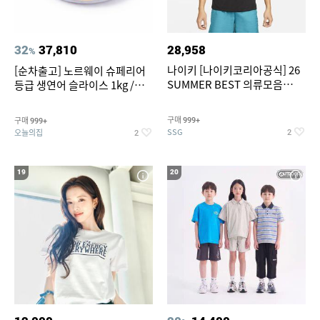
32
37,810
28,958
%
나이키 [나이키코리아공식] 26
[순차출고] 노르웨이 슈페리어
SUMMER BEST 의류모음
등급 생연어 슬라이스 1kg /
~55% SALE
500g / 300g 항공직송
구매
구매
999+
999+
SSG
오늘의집
2
2
19
20