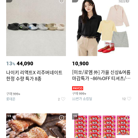
13
44,090
10,900
%
[미쏘/로엠 外] 가을 신상&여름
나이키 리액트X 리주버네이트
마감특가 ~86%OFF 티셔츠/슬
한정 수량 특가 8종
랙스/원피스/니트/블라우스
구매
구매
999+
999+
11번가 쇼킹딜
롯데온
12
2
15
16