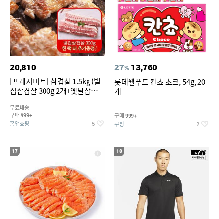
20,810
27
13,760
%
[프레시미트] 삼겹살 1.5kg (벌
롯데웰푸드 칸쵸 초코, 54g, 20
집삼겹살 300g 2개+옛날삼겹살
개
300g 2개+벌집삼겹살300g한
무료배송
팩 추가증정)
구매
구매
999+
999+
홈앤쇼핑
쿠팡
5
2
17
18