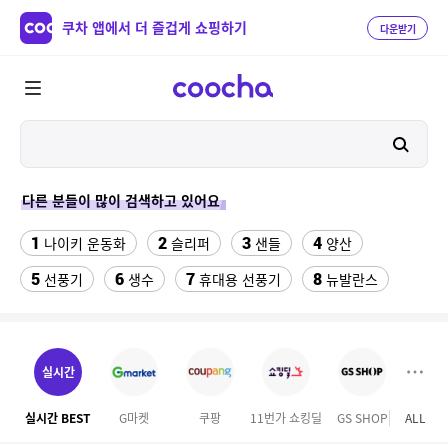
쿠차 앱에서 더 즐겁게 쇼핑하기
다운받기
다른 분들이 많이 검색하고 있어요
1
2
3
4
나이키 운동화
슬리퍼
샌들
양산
5
6
7
8
선풍기
생수
휴대용 선풍기
뉴발란스
9
10
배기 트랙 팬츠 KE3496
대나무돗자리
11
12
가정용고추건조기
댄스복상의
실시간
13
14
15
여자라인 댄스복
쥐포1kg
이상봉에디션 점퍼
실시간 BEST
G마켓
쿠팡
11번가 쇼킹딜
GS SHOP
ALL
롯데
16
17
수향미쌀10kg
발바닥저주파 마사지기