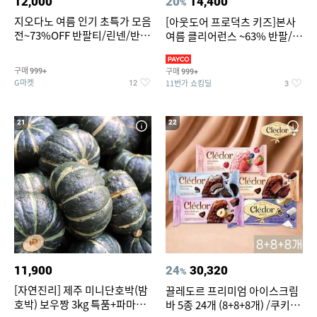
12,000
20
14,400
%
지오다노 여름 인기 초특가 모음
[아웃도어 프로덕츠 키즈]본사
전~73%OFF 반팔티/린넨/반바
여름 클리어런스 ~63% 반팔/반
지 외
바지/수영복
구매
구매
999+
999+
G마켓
11번가 쇼킹딜
12
3
21
22
11,900
24
30,320
%
[자연진리] 제주 미니단호박(밤
끌레도르 프리미엄 아이스크림
호박) 보우짱 3kg 특품+파마산
바 5종 24개 (8+8+8개) /쿠키앤