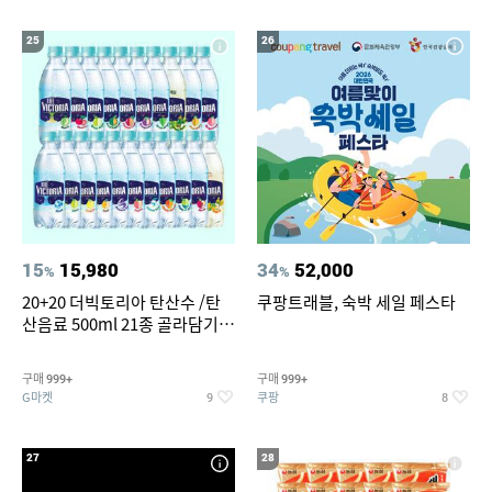
25
26
15
15,980
34
52,000
%
%
20+20 더빅토리아 탄산수 /탄
쿠팡트래블, 숙박 세일 페스타
산음료 500ml 21종 골라담기
(총 2박스/분리배송)
구매
구매
999+
999+
G마켓
쿠팡
9
8
27
28