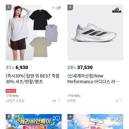
18
19
CRP-DHASL0615FGW
미니인형뽑기기계
1
2
20
뷔페용기
31
6,930
28
37,530
%
%
[즉시30%] 탑텐 외 BEST 즉할
(신세계마산점)New
30% 셔츠/반팔/팬츠
Performance 아디다스 러닝화
듀라모 SL2
구매
구매
999+
999+
11번가 쇼킹딜
G마켓
63
3
3
4