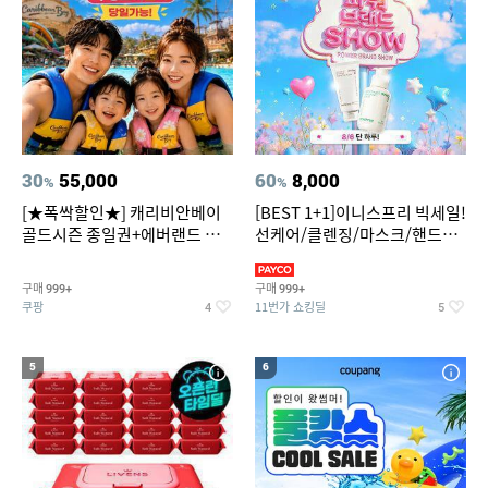
30
55,000
60
8,000
%
%
[★폭싹할인★] 캐리비안베이
[BEST 1+1]이니스프리 빅세일!
골드시즌 종일권+에버랜드 오
선케어/클렌징/마스크/핸드크
후권 대소공통
림/레티놀/PDRN/비타C/그린
구매
구매
999+
999+
쿠팡
11번가 쇼킹딜
4
5
5
6