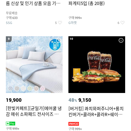
름 신상 및 인기 상품 모음 기획
파게티5입 (총 20봉)
전 최대 77% SALE
무료배송
구매
구매
633
999+
SSG
G마켓
5
6
9
10
19,900
48
9,150
%
[한빛카페트][균일가]에어쿨 냉
[버거킹] 콰치와퍼주니어+롱치
감 매쉬 소파패드 전사이즈 균일
킨버거+콜라R+콜라R+쉐이킹
가
프라이 구운갈릭
구매
구매
999+
999+