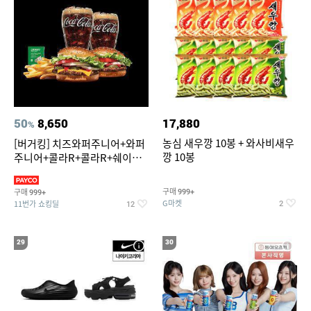
50
8,650
17,880
%
농심 새우깡 10봉 + 와사비새우
[버거킹] 치즈와퍼주니어+와퍼
깡 10봉
주니어+콜라R+콜라R+쉐이킹
프라이 스윗어니언
구매
구매
999+
999+
G마켓
11번가 쇼킹딜
2
12
29
30