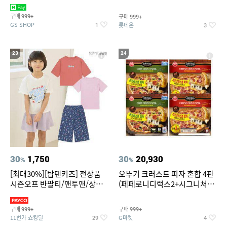
치즈 증정
크림/베리믹스/헤이즐넛초코
구매
구매
999+
999+
GS SHOP
롯데온
1
3
23
24
30
1,750
30
20,930
%
%
[최대30%][탑텐키즈] 전상품
오뚜기 크러스트 피자 혼합 4판
시즌오프 반팔티/맨투맨/상하
(페페로니디럭스2+시그니처익
복/레깅스 외 100종
스트림2)
구매
구매
999+
999+
11번가 쇼킹딜
G마켓
29
4