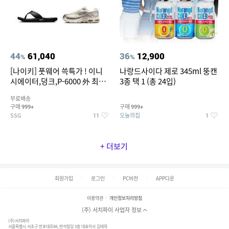
44
61,040
36
12,900
%
%
[나이키] 풋웨어 쓱특가 ! 이니
나랑드사이다 제로 345ml 뚱캔
시에이터,덩크,P-6000 外 최대
3종 택 1 (총 24입)
~50% SALE
무료배송
구매
구매
999+
999+
SSG
오늘의집
11
1
+ 더보기
회원가입
로그인
PC버전
APP다운
이용약관
개인정보처리방침
(주) 서치파이 사업자 정보
(주)서치파이
서울특별시 서초구 반포대로88, 반석빌딩 5층 대표이사 김태묵