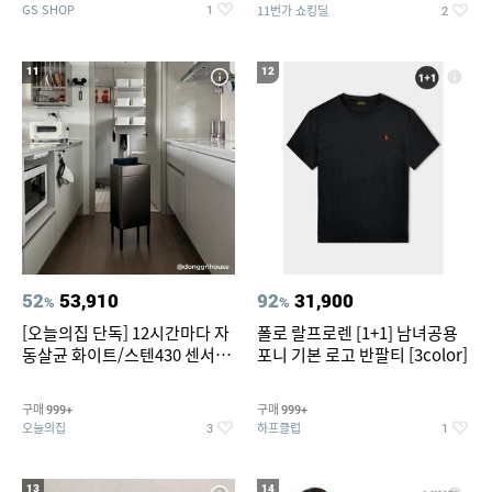
GS SHOP
11번가 쇼킹딜
1
2
11
12
52
53,910
92
31,900
%
%
[오늘의집 단독] 12시간마다 자
폴로 랄프로렌 [1+1] 남녀공용
동살균 화이트/스텐430 센서휴
포니 기본 로고 반팔티 [3color]
지통 20L/30L
구매
구매
999+
999+
오늘의집
하프클럽
3
1
13
14