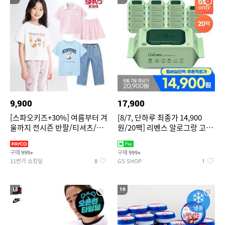
9,900
17,900
[스파오키즈+30%] 여름부터 겨
[8/7, 단하루 최종가 14,900
울까지 전시즌 반팔/티셔츠/셋
원/20팩] 리벤스 알로그랑 고평
업/원피스/팬츠/아우트 外
량 물티슈 70매x20팩
구매
구매
999+
999+
11번가 쇼킹딜
GS SHOP
8
1
15
16