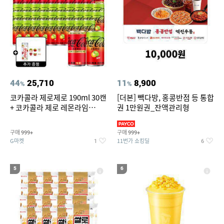
44
25,710
11
8,900
%
%
코카콜라 제로제로 190ml 30캔
[더본] 빽다방, 홍콩반점 등 통합
+ 코카콜라 제로 레몬라임
권 1만원권_잔액관리형
190ml 30캔 + (증정) 콜드컵+스
티커 세트
구매
구매
999+
999+
G마켓
11번가 쇼킹딜
1
6
5
6