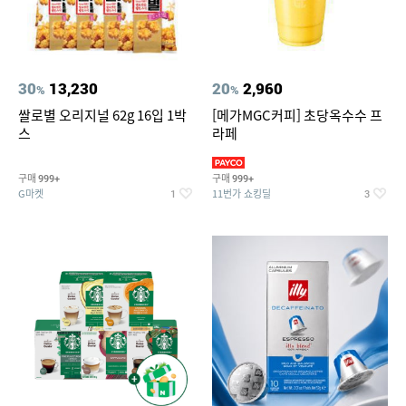
30
13,230
20
2,960
%
%
쌀로별 오리지널 62g 16입 1박
[메가MGC커피] 초당옥수수 프
스
라페
구매
구매
999+
999+
G마켓
11번가 쇼킹딜
1
3