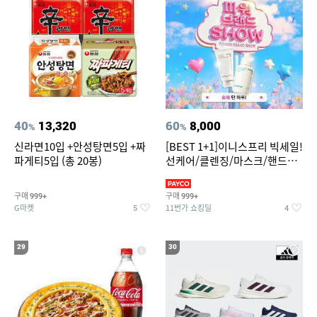
40
13,320
60
8,000
%
%
신라면10입 +안성탕면5입 +짜
[BEST 1+1]이니스프리 빅세일!
파게티5입 (총 20봉)
선케어/클렌징/마스크/핸드크
림/레티놀/PDRN/비타C/그린
구매
구매
999+
999+
G마켓
11번가 쇼킹딜
5
4
29
30