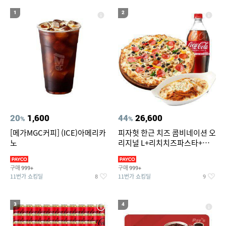
19
20
메가커피
위닉스 dn3e170 lwk
1
2
20
1,600
44
26,600
%
%
[메가MGC커피] (ICE)아메리카
피자헛 한근 치즈 콤비네이션 오
노
리지널 L+리치치즈파스타+콜
라 1.25L
구매
구매
999+
999+
11번가 쇼킹딜
11번가 쇼킹딜
8
9
3
4