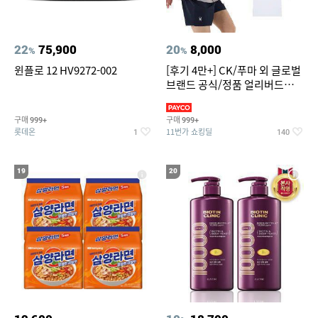
22
75,900
20
8,000
%
%
윈플로 12 HV9272-002
[후기 4만+] CK/푸마 외 글로벌
브랜드 공식/정품 얼리버드
~94%
구매
구매
999+
999+
롯데온
11번가 쇼킹딜
1
140
19
20