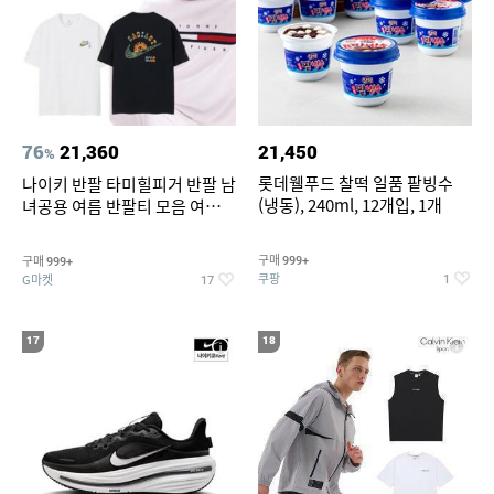
76
21,360
21,450
%
롯데웰푸드 찰떡 일품 팥빙수
나이키 반팔 타미힐피거 반팔 남
(냉동), 240ml, 12개입, 1개
녀공용 여름 반팔티 모음 여름
반팔티 기간한정 특가
구매
구매
999+
999+
쿠팡
G마켓
1
17
17
18