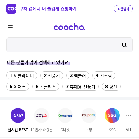
쿠차 앱에서 더 즐겁게 쇼핑하기
다운받기
다른 분들이 많이 검색하고 있어요
1
2
3
4
써큘레이터
선풍기
넥쿨러
선크림
5
6
7
8
에어컨
선글라스
휴대용 선풍기
양산
9
10
반팔티
수향미쌀10kg특등급
11
12
실외기없는 에어컨
나이키운동화
실시간
13
14
15
라이트라이드 360
버거킹
차량햇빛가리개
실시간 BEST
11번가 쇼킹딜
G마켓
쿠팡
SSG
ALL
이마
16
17
18
성인용세발자전거중고
여성댄스복
벤츠S용품