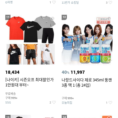
G마켓
11번가 쇼킹딜
1
3
11
12
18,434
40
11,997
%
[나이키] 시즌오프 최대할인가
나랑드사이다 제로 345ml 뚱캔
1만원대 부터~
3종 택 1 (총 24입)
무료배송
구매
구매
999+
999+
SSG
오늘의집
2
1
13
14