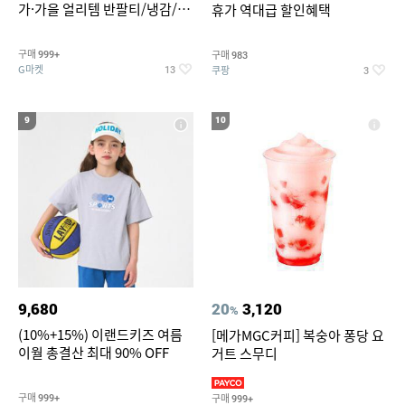
가·가을 얼리템 반팔티/냉감/반
휴가 역대급 할인혜택
바지/린넨/맨투맨/슬랙스/가디
건 외 ~74%OFF
구매
구매
999+
983
G마켓
쿠팡
13
3
9
10
9,680
20
3,120
%
(10%+15%) 이랜드키즈 여름
[메가MGC커피] 복숭아 퐁당 요
이월 총결산 최대 90% OFF
거트 스무디
구매
구매
999+
999+