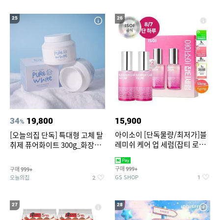
25
26
34
19,800
15,900
%
아이소이 [단독물량/최저가]블
[오늘의집 단독] 특대형 고체 탈
레미쉬 케어 업 세럼(잡티 로즈
취제 퓨어화이트 300g_화장실
세럼) 20ml 더블기획 (사용기한
탈취제 담배냄새제거 거실탈취
2027-04-24)
구매
구매
999+
999+
GS SHOP
오늘의집
1
2
27
28