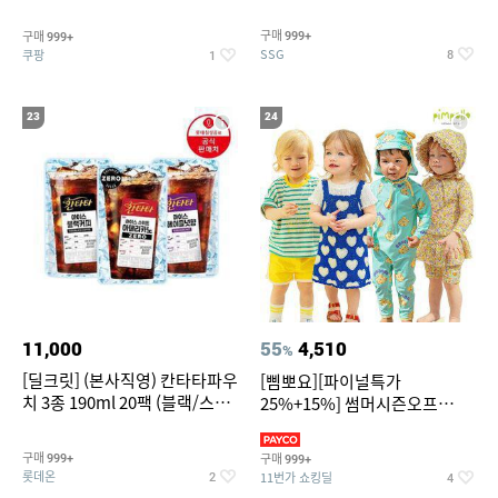
~
구매
구매
999+
999+
SSG
쿠팡
8
1
23
24
11,000
55
4,510
%
[딜크릿] (본사직영) 칸타타파우
[삠뽀요][파이널특가
치 3종 190ml 20팩 (블랙/스위
25%+15%] 썸머시즌오프
트아메리카노/헤이즐넛)
3,390원~/상하복/래쉬가드/수
영복/티셔츠/
구매
구매
999+
999+
롯데온
11번가 쇼킹딜
2
4