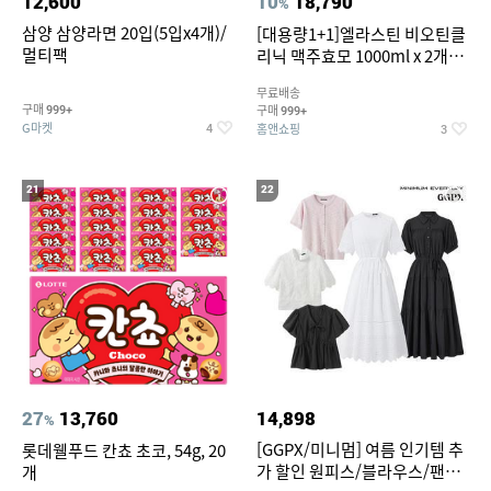
12,600
10
18,790
%
삼양 삼양라면 20입(5입x4개)/
[대용량1+1]엘라스틴 비오틴클
멀티팩
리닉 맥주효모 1000ml x 2개
(샴푸/컨디셔너 택1)
무료배송
구매
구매
999+
999+
G마켓
홈앤쇼핑
4
3
21
22
27
13,760
14,898
%
[GGPX/미니멈] 여름 인기템 추
롯데웰푸드 칸쵸 초코, 54g, 20
가 할인 원피스/블라우스/팬츠
개