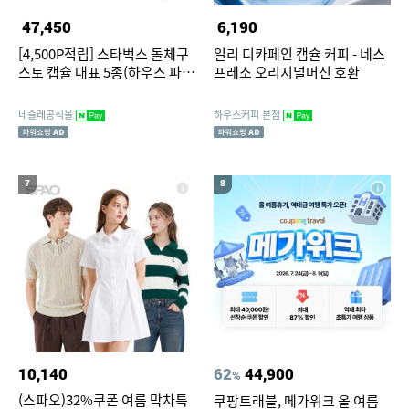
47,450
6,190
[4,500P적립] 스타벅스 돌체구
일리 디카페인 캡슐 커피 - 네스
스토 캡슐 대표 5종(하우스 파이
프레소 오리지널머신 호환
크 에스프 하우스디카페인 아이
스아메리카노)
네슬레공식몰
하우스커피 본점
7
8
10,140
62
44,900
%
(스파오)32%쿠폰 여름 막차특
쿠팡트래블, 메가위크 올 여름