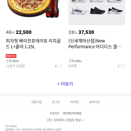
46
22,500
28
37,530
%
%
피자헛 베이컨포테이토 리치골
(신세계마산점)New
드 L+콜라 1.25L
Performance 아디다스 갤럭시
런 7종 택 1
구매
구매
999+
999+
11번가 쇼킹딜
G마켓
8
2
+ 더보기
회원가입
로그인
PC버전
APP다운
이용약관
개인정보처리방침
(주) 서치파이 사업자 정보
(주)서치파이
서울특별시 서초구 반포대로88, 반석빌딩 5층 대표이사 김태묵