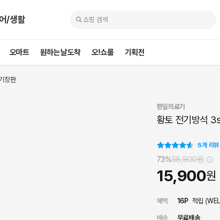
어/생활
오마트
원하는날도착
오!쇼룸
기획전
기장판
한일의료기
황토 전기방석 3
5
개 리뷰
73%
58,900
원
15,900
원
혜택
16
P
적립 (
WE
배송
무료배송