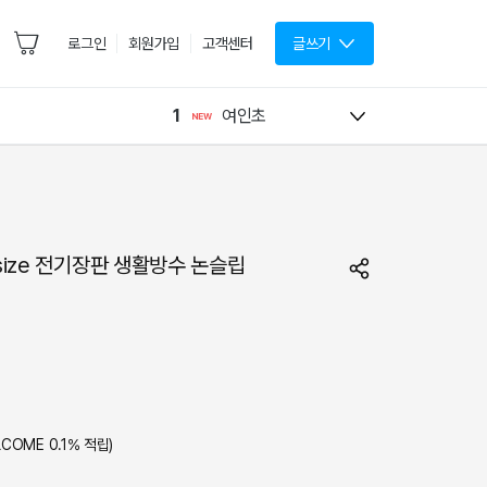
로그인
회원가입
고객센터
글쓰기
1
여인초
size 전기장판 생활방수 논슬립
LCOME
0.1
% 적립)