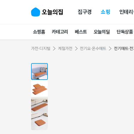
집구경
쇼핑
인테리
쇼핑홈
카테고리
베스트
오늘의딜
단독상품
가전·디지털
계절가전
전기요·온수매트
전기매트·전