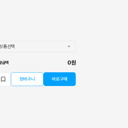
0원
문금액
장바구니
바로구매