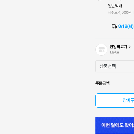
일반택배
제주도 4,000원
8/18(화
한일의료기
브랜드
주문금액
장바