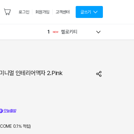
로그인
회원가입
고객센터
글쓰기
1
헬로키티
미니멀 인테리어액자 2.Pink
LCOME
0.1
% 적립)