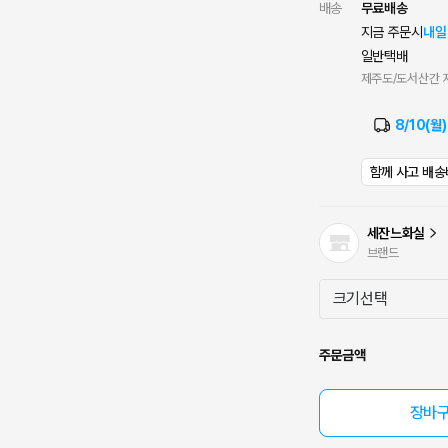
배송
무료배송
지금 주문시
내일
일반택배
제주도/도서산간 지
8/10(월
함께 사고 배송
세잔느화실
브랜드
주문금액
장바