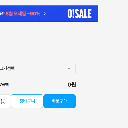
0원
문금액
장바구니
바로구매