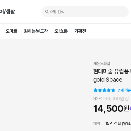
어/생활
오마트
원하는날도착
오!쇼룸
기획전
세잔느화실
현대미술 유럽풍 
gold Space
7
개 리뷰
92%
199,000
원
14,500
원
혜택
15
P
적립 (
WE