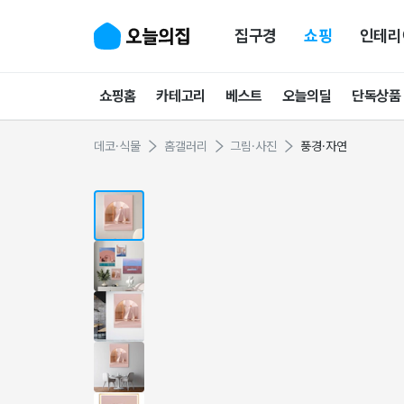
집구경
쇼핑
인테리
쇼핑홈
카테고리
베스트
오늘의딜
단독상품
데코·식물
홈갤러리
그림·사진
풍경·자연