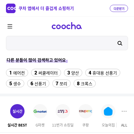
쿠차 앱에서 더 즐겁게 쇼핑하기
다운받기
다른 분들이 많이 검색하고 있어요
1
2
3
4
에어컨
써큘레이터
양산
휴대용 선풍기
5
6
7
8
생수
선풍기
쪼리
크록스
9
10
11
팔찌부자재
가정용 인형 뽑기 기계
메가박스
12
13
여자라인 댄스복
래쉬가드 티셔츠
실시간
14
15
다이소C타입 to HDMI 미러링 케이블
대나무돗자리
실시간 BEST
G마켓
11번가 쇼킹딜
쿠팡
오늘의집
ALL
GS S
16
17
18
포켓몬 카드
뱀부3겹대나무화장지
가디건