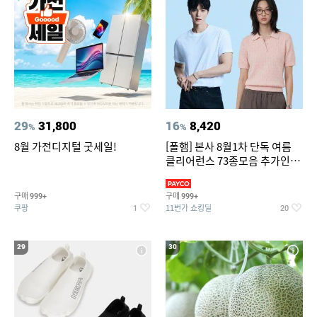
29
31,800
16
8,420
%
%
8월 가전디지털 굿세일!
[폴햄] 본사 8월1차 단독 여름
클리어런스 73종모음 추가인하
최대 83%OFF
구매
구매
999+
999+
쿠팡
11번가 쇼킹딜
1
20
29
30