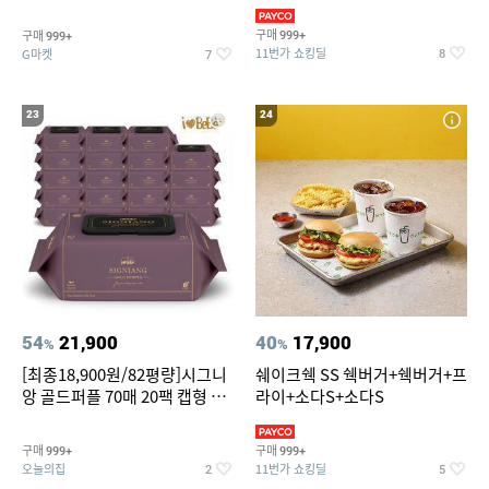
슈즈 베스트 제품 파격전
(총 2박스/분리배송)
구매
구매
999+
999+
11번가 쇼킹딜
G마켓
8
7
23
24
54
21,900
40
17,900
%
%
[최종18,900원/82평량]시그니
쉐이크쉑 SS 쉑버거+쉑버거+프
앙 골드퍼플 70매 20팩 캡형 아
라이+소다S+소다S
기물티슈
구매
구매
999+
999+
오늘의집
11번가 쇼킹딜
2
5