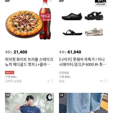
46
21,400
44
61,040
%
%
피자헛 화이트 트러플 스테이크
[나이키] 풋웨어 쓱특가 ! 이니
뇨끼 체다골드 엣지 L+콜라
시에이터,덩크,P-6000 外 최대
1.25L
~50% SALE
무료배송
구매
구매
999+
999+
11번가 쇼킹딜
SSG
1
11
15
16