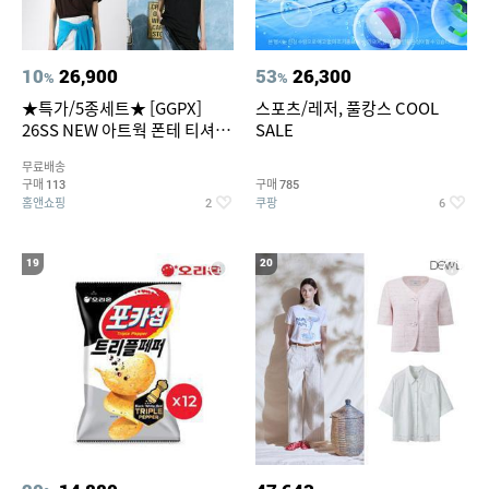
10
26,900
53
26,300
%
%
★특가/5종세트★ [GGPX]
스포츠/레저, 풀캉스 COOL
26SS NEW 아트웍 폰테 티셔츠
SALE
5종 GX262F0501TS
무료배송
구매
구매
113
785
홈앤쇼핑
쿠팡
2
6
19
20