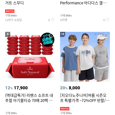
거트 스무디
Performance 아디다스 갤럭시
런 7종 택 1
구매
구매
999+
999+
11번가 쇼킹딜
G마켓
2
2
9
10
12
17,900
20
8,000
%
%
(역대급특가) 리벤스 소프트 내
[지오다노주니어]여름 시즌오
추럴 아기물티슈 70매 20팩 캡
프 특별가격 ~72%OFF 반팔/반
형 / 70gsm 고평량
바지/기능성 등
구매
구매
999+
999+