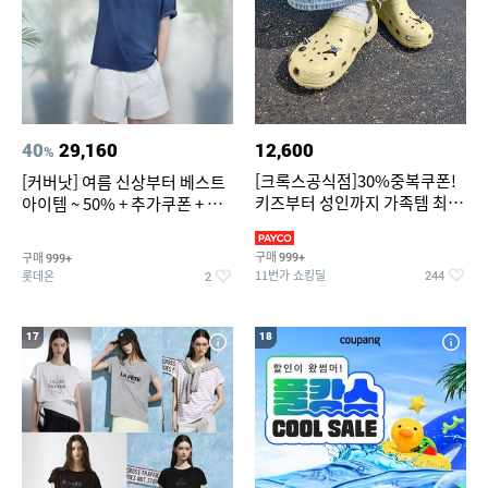
40
29,160
12,600
%
[크록스공식점]30%중복쿠폰!
[커버낫] 여름 신상부터 베스트
키즈부터 성인까지 가족템 최대
아이템 ~ 50% + 추가쿠폰 + 카
혜택가 찬스
드혜택
구매
구매
999+
999+
11번가 쇼킹딜
롯데온
244
2
17
18