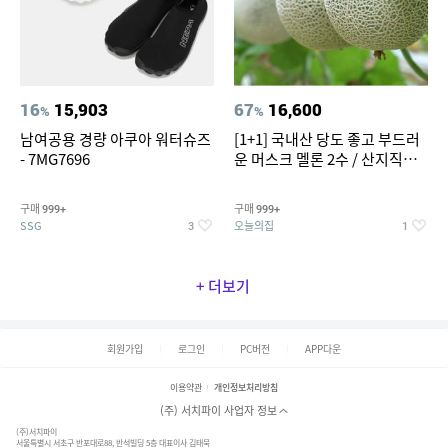
16
15,903
67
16,600
%
%
남여공용 경량 아쿠아 워터슈즈
[1+1] 국내산 당도 좋고 부드러
- 7MG7696
운 머스크 멜론 2수 / 산지직송 x
농협선별
구매
구매
999+
999+
SSG
오늘의집
3
1
+ 더보기
회원가입
로그인
PC버전
APP다운
이용약관
개인정보처리방침
(주) 서치파이 사업자 정보
(주)서치파이
서울특별시 서초구 반포대로88, 반석빌딩 5층 대표이사 김태묵