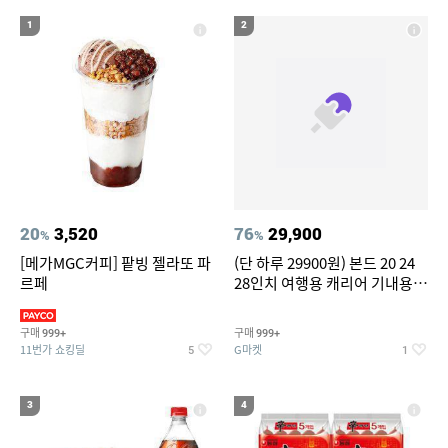
19
20
compactflash
성인용세발자전거중고
1
2
20
3,520
76
29,900
%
%
[메가MGC커피] 팥빙 젤라또 파
(단 하루 29900원) 본드 20 24
르페
28인치 여행용 캐리어 기내용
수화물용 여행가방 케리어가방
(20%쿠폰)
구매
구매
999+
999+
11번가 쇼킹딜
G마켓
5
1
3
4