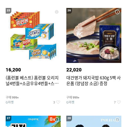
25
26
16,200
22,020
(홈런볼 베스트) 홈런볼 오리지
대건명가 돼지국밥 630g 5팩 사
널4번들+소금우유4번들+스윗
은품 (양념장 소금) 증정
커스타드4번들+옥수수 소프트
콘맛4번들
구매
구매
999+
999+
G마켓
G마켓
3
7
27
28