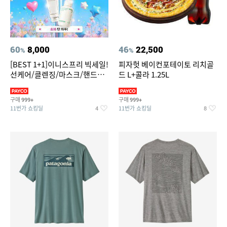
60
8,000
46
22,500
%
%
[BEST 1+1]이니스프리 빅세일!
피자헛 베이컨포테이토 리치골
선케어/클렌징/마스크/핸드크
드 L+콜라 1.25L
림/레티놀/PDRN/비타C/그린
구매
구매
999+
999+
11번가 쇼킹딜
11번가 쇼킹딜
4
8