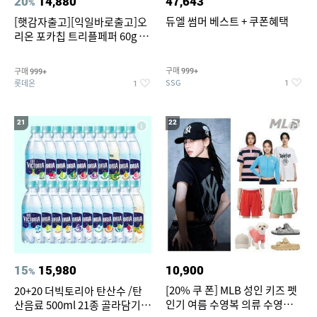
20
14,880
47,643
%
듀엘 썸머 베스트 + 쿠폰혜택
[햇감자출고][익일바로출고]오
리온 포카칩 트리플페퍼 60g 12
개
구매
구매
999+
999+
SSG
롯데온
1
1
21
22
15
15,980
10,900
%
[20% 쿠 폰] MLB 성인 키즈 펫
20+20 더빅토리아 탄산수 /탄
인기 여름 수영복 의류 수영복
산음료 500ml 21종 골라담기