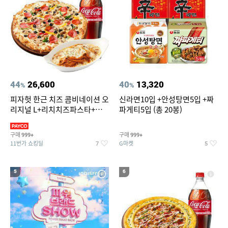
44
26,600
40
13,320
%
%
피자헛 한근 치즈 콤비네이션 오
신라면10입 +안성탕면5입 +짜
리지널 L+리치치즈파스타+콜
파게티5입 (총 20봉)
라 1.25L
구매
구매
999+
999+
11번가 쇼킹딜
G마켓
7
5
5
6