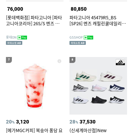
76,000
80,850
[롯데백화점] 파타고니아 [파타
파타고니아 45479R5_BS
고니아코리아] 26S/S 멘즈 캐필
[SP26] 멘즈 캐필린쿨데일리셔
린 쿨 데일리 셔츠-보드숏 로고
츠 스트라타스파이어
45481R5 ICT LE1221139942
LE1221326133
롯데ON
GSSHOP
7
8
20
3,120
28
37,530
%
%
[메가MGC커피] 복숭아 퐁당 요
(신세계마산점)New