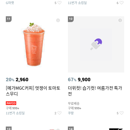
G마켓
11번가 쇼킹딜
5
6
11
12
20
2,960
67
9,900
%
%
[메가MGC커피] 멋쟁이 토마토
더위컷! 습기컷! 여름가전 특가
스무디
전
무료배송
구매
구매
999+
999+
11번가 쇼킹딜
쿠팡
2
5
13
14