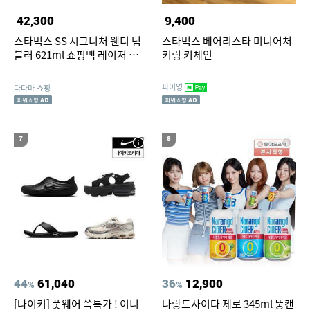
42,300
9,400
스타벅스 SS 시그니처 웬디 텀
스타벅스 베어리스타 미니어처
블러 621ml 쇼핑백 레이저 각인
키링 키체인
로고
파이영
다다마 쇼핑
7
8
44
61,040
36
12,900
%
%
[나이키] 풋웨어 쓱특가 ! 이니
나랑드사이다 제로 345ml 뚱캔