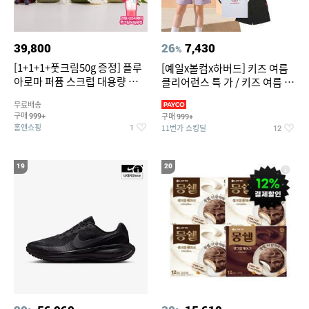
39,800
26
7,430
%
[1+1+1+풋크림50g 증정] 플루
[예일x볼컴x하버드] 키즈 여름
아로마 퍼퓸 스크럽 대용량 바디
클리어런스 특 가 / 키즈 여름 수
워시 1000ml
영복 반팔티 반바지 스
무료배송
구매
구매
999+
999+
홈앤쇼핑
11번가 쇼킹딜
1
12
19
20