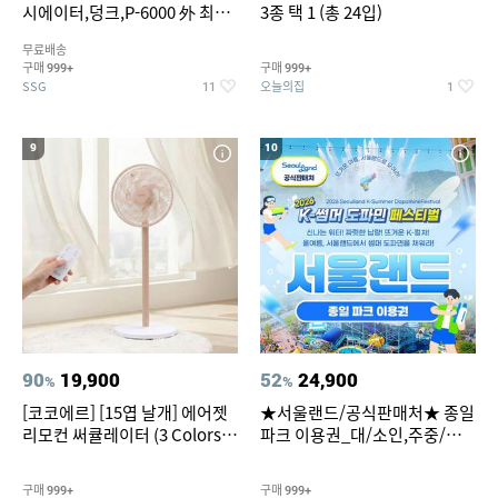
시에이터,덩크,P-6000 外 최대
3종 택 1 (총 24입)
~50% SALE
무료배송
구매
구매
999+
999+
SSG
오늘의집
11
1
9
10
90
19,900
52
24,900
%
%
[코코에르] [15엽 날개] 에어젯
★서울랜드/공식판매처★ 종일
리모컨 써큘레이터 (3 Colors
파크 이용권_대/소인,주중/주
택1)
말 공통
구매
구매
999+
999+