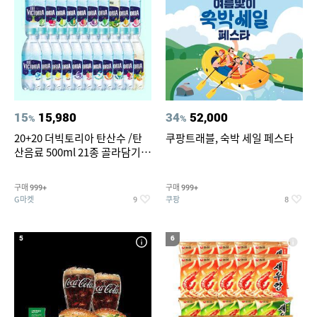
15
15,980
34
52,000
%
%
20+20 더빅토리아 탄산수 /탄
쿠팡트래블, 숙박 세일 페스타
산음료 500ml 21종 골라담기
(총 2박스/분리배송)
구매
구매
999+
999+
G마켓
쿠팡
9
8
5
6