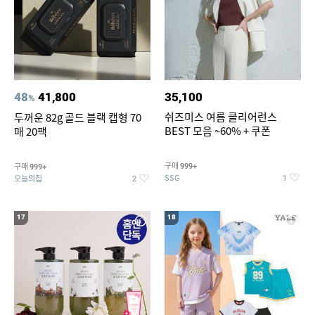
48
41,800
35,100
%
쉬즈미스 여름 클리어런스
두꺼운 82g 골드 블랙 캡형 70
BEST 모음 ~60% + 쿠폰
매 20팩
구매
구매
999+
999+
SSG
오늘의집
1
2
17
18