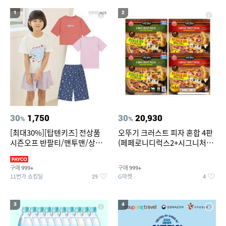
19
20
중고음료수냉장고
스투시 키즈
1
2
30
1,750
30
20,930
%
%
[최대30%][탑텐키즈] 전상품
오뚜기 크러스트 피자 혼합 4판
시즌오프 반팔티/맨투맨/상하
(페페로니디럭스2+시그니처익
복/레깅스 외 100종
스트림2)
구매
구매
999+
999+
11번가 쇼킹딜
G마켓
29
4
3
4