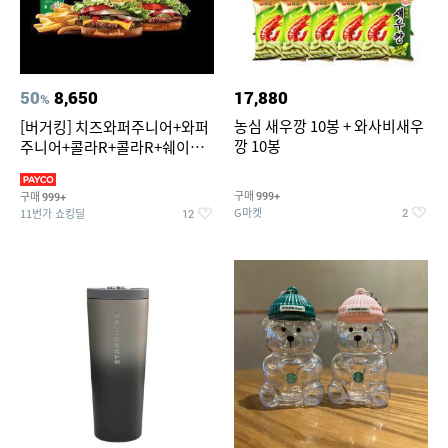
50
8,650
17,880
%
농심 새우깡 10봉 + 와사비새우
[버거킹] 치즈와퍼주니어+와퍼
깡 10봉
주니어+콜라R+콜라R+쉐이킹
프라이 스윗어니언
구매
구매
999+
999+
G마켓
11번가 쇼킹딜
2
12