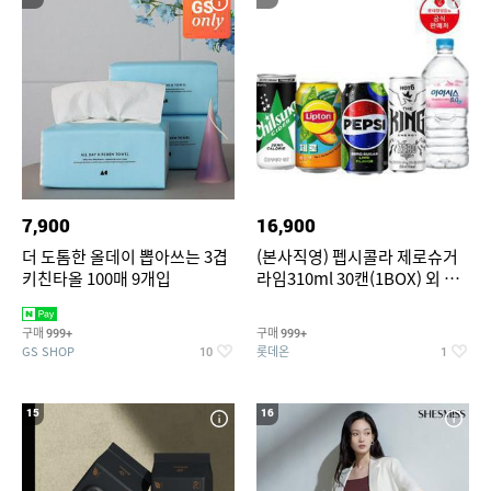
7,900
16,900
더 도톰한 올데이 뽑아쓰는 3겹
(본사직영) 펩시콜라 제로슈거
키친타올 100매 9개입
라임310ml 30캔(1BOX) 외 롯
데칠성BEST
구매
구매
999+
999+
GS SHOP
롯데온
10
1
15
16