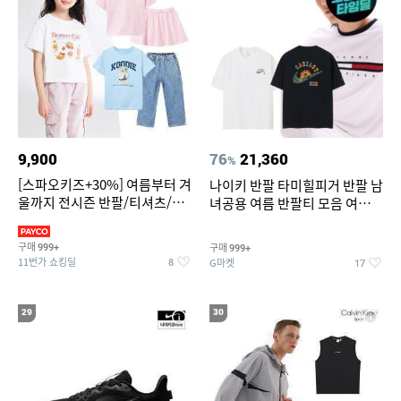
9,900
76
21,360
%
[스파오키즈+30%] 여름부터 겨
나이키 반팔 타미힐피거 반팔 남
울까지 전시즌 반팔/티셔츠/셋
녀공용 여름 반팔티 모음 여름
업/원피스/팬츠/아우트 外
반팔티 기간한정 특가
구매
구매
999+
999+
11번가 쇼킹딜
G마켓
8
17
29
30