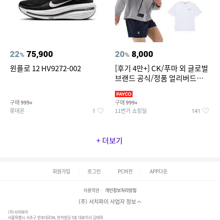
22
75,900
20
8,000
%
%
윈플로 12 HV9272-002
[후기 4만+] CK/푸마 외 글로벌
브랜드 공식/정품 얼리버드
~94%
구매
구매
999+
999+
롯데온
11번가 쇼킹딜
1
141
+ 더보기
회원가입
로그인
PC버전
APP다운
이용약관
개인정보처리방침
(주) 서치파이 사업자 정보
(주)서치파이
서울특별시 서초구 반포대로88, 반석빌딩 5층 대표이사 김태묵