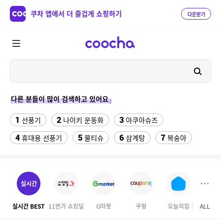
쿠차 앱에서 더 즐겁게 쇼핑하기
다운받기
다른 분들이 많이 검색하고 있어요
1
2
3
선풍기
나이키 운동화
아쿠아슈즈
4
5
6
7
휴대용 선풍기
물티슈
삼계탕
복숭아
8
9
10
이동식 에어컨
샌들
수향미쌀10kg특등급
11
12
13
서울랜드 자유이용권
여성 댄스복
팔찌부자재
실시간
14
15
16
엄마옷
이비스 용산
디오션리조트
실시간 BEST
11번가 쇼킹딜
G마켓
쿠팡
오늘의집
ALL
홈앤
17
18
하이원 워터월드
테프론 테이프