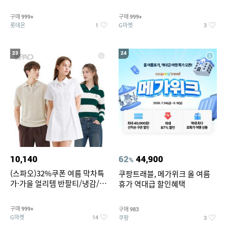
맥반석계란 HACCP 햇썹 인증
190ml 30캔 + (증정) 콜드컵+스
티커 세트
구매
구매
999+
999+
롯데온
G마켓
1
3
23
24
10,140
62
44,900
%
(스파오)32%쿠폰 여름 막차특
쿠팡트래블, 메가위크 올 여름
가·가을 얼리템 반팔티/냉감/반
휴가 역대급 할인혜택
바지/린넨/맨투맨/슬랙스/가디
건 외 ~74%OFF
구매
구매
999+
983
G마켓
쿠팡
14
3