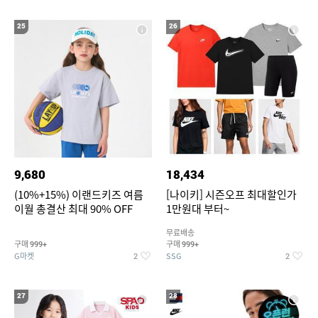
25
26
9,680
18,434
(10%+15%) 이랜드키즈 여름
[나이키] 시즌오프 최대할인가
이월 총결산 최대 90% OFF
1만원대 부터~
무료배송
구매
구매
999+
999+
G마켓
SSG
2
2
27
28