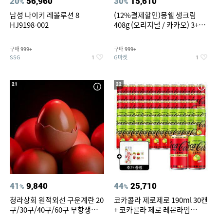
20
56,960
30
15,610
%
%
남성 나이키 레볼루션 8
(12%결제할인)몽쉘 생크림
HJ9198-002
408g (오리지널 / 카카오) 3+1
개
구매
구매
999+
999+
SSG
G마켓
1
1
21
22
41
9,840
44
25,710
%
%
청라상회 원적외선 구운계란 20
코카콜라 제로제로 190ml 30캔
구/30구/40구/60구 무항생제
+ 코카콜라 제로 레몬라임