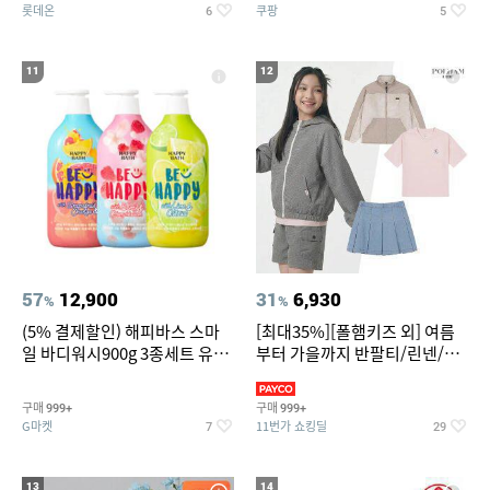
롯데온
쿠팡
6
5
11
12
57
12,900
31
6,930
%
%
(5% 결제할인) 해피바스 스마
[최대35%][폴햄키즈 외] 여름
일 바디워시900g 3종세트 유
부터 가을까지 반팔티/린넨/맨
자/체리/자몽
투맨/가디건/팬츠 외 100종
구매
구매
999+
999+
G마켓
11번가 쇼킹딜
7
29
13
14