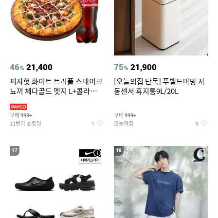
46
21,400
75
21,900
%
%
피자헛 화이트 트러플 스테이크
[오늘의집 단독] 푸벨드마망 자
뇨끼 체다골드 엣지 L+콜라
동센서 휴지통9L/20L
1.25L
구매
구매
999+
999+
11번가 쇼킹딜
오늘의집
1
5
17
18