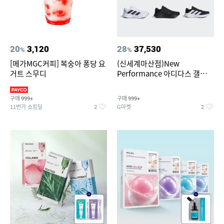
20
3,120
28
37,530
%
%
[메가MGC커피] 복숭아 퐁당 요
(신세계마산점)New
거트 스무디
Performance 아디다스 갤럭시
런 7종 택 1
구매
구매
999+
999+
11번가 쇼킹딜
G마켓
2
2