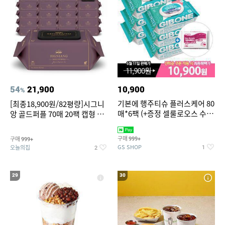
54
21,900
10,900
%
기본에 행주티슈 플러스케어 80
[최종18,900원/82평량]시그니
매*6팩 (+증정 셀룰로오스 수세
앙 골드퍼플 70매 20팩 캡형 아
미 2매)
기물티슈
구매
구매
999+
999+
GS SHOP
오늘의집
1
2
29
30