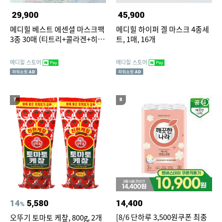
29,900
45,900
메디힐 베스트 에센셜 마스크팩
메디힐 하이퍼 겔 마스크 4종세
3종 30매 (티트리+콜라겐+히알
트, 1매, 16개
루론산)
메디힐 스토어
메디힐 스토어
7
8
14
5,580
14,400
%
[8/6 단하루 3,500원쿠폰 최종
오뚜기 토마토 케챂, 800g, 2개