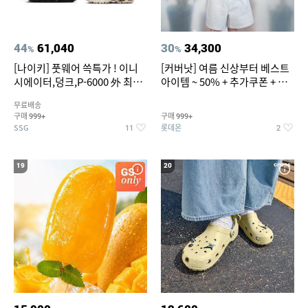
44
61,040
30
34,300
%
%
[나이키] 풋웨어 쓱특가 ! 이니
[커버낫] 여름 신상부터 베스트
시에이터,덩크,P-6000 外 최대
아이템 ~ 50% + 추가쿠폰 + 카
~50% SALE
드혜택
무료배송
구매
구매
999+
999+
SSG
롯데온
11
2
19
20