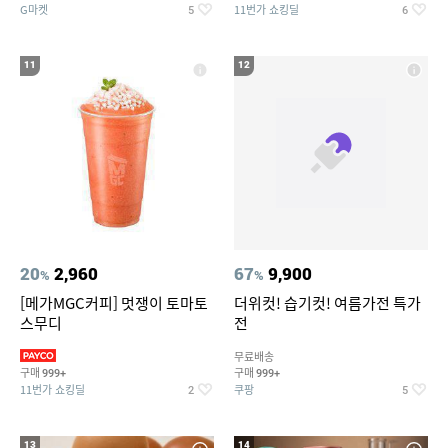
G마켓
11번가 쇼킹딜
5
6
11
12
20
2,960
67
9,900
%
%
[메가MGC커피] 멋쟁이 토마토
더위컷! 습기컷! 여름가전 특가
스무디
전
무료배송
구매
구매
999+
999+
11번가 쇼킹딜
쿠팡
2
5
13
14