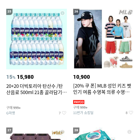
25
26
15
15,980
10,900
%
[20% 쿠 폰] MLB 성인 키즈 펫
20+20 더빅토리아 탄산수 /탄
인기 여름 수영복 의류 수영복
산음료 500ml 21종 골라담기
슈즈 베스트 제품 파격전
(총 2박스/분리배송)
구매
구매
999+
999+
11번가 쇼킹딜
G마켓
8
7
27
28