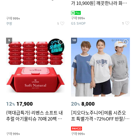
가 10,900원] 깨끗한나라 화장
지 허브가든 가드니아 27m 30
롤
구매
구매
999+
999+
GS SHOP
쿠팡
1
1
9
10
12
17,900
20
8,000
%
%
(역대급특가) 리벤스 소프트 내
[지오다노주니어]여름 시즌오
추럴 아기물티슈 70매 20팩 캡
프 특별가격 ~72%OFF 반팔/반
형 / 70gsm 고평량
바지/기능성 등
구매
구매
999+
999+