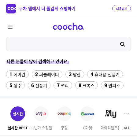
쿠차 앱에서 더 즐겁게 쇼핑하기
다운받기
다른 분들이 많이 검색하고 있어요
1
2
3
4
에어컨
써큘레이터
양산
휴대용 선풍기
5
6
7
8
9
생수
선풍기
쪼리
크록스
원피스
10
11
수향미쌀10kg
메가 커피
12
13
시마노 플레이즈 4000전동릴
실외기없는 에어컨
실시간
14
15
16
미닫이 방충망
생리팬티
열무김치
실시간 BEST
11번가 쇼킹딜
쿠팡
G마켓
마이리얼트립
ALL
롯데
17
18
성인용세발자전거중고
논가스 용접기 중고