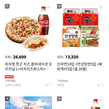
19
20
g7
자동차 햇빛가리개 창문걸이
1
2
44
26,600
40
13,320
%
%
피자헛 한근 치즈 콤비네이션 오
신라면10입 +안성탕면5입 +짜
리지널 L+리치치즈파스타+콜
파게티5입 (총 20봉)
라 1.25L
구매
구매
999+
999+
11번가 쇼킹딜
G마켓
4
5
3
4