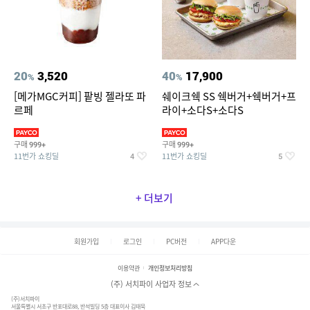
20
3,520
40
17,900
%
%
[메가MGC커피] 팥빙 젤라또 파
쉐이크쉑 SS 쉑버거+쉑버거+프
르페
라이+소다S+소다S
구매
구매
999+
999+
11번가 쇼킹딜
11번가 쇼킹딜
4
5
+ 더보기
회원가입
로그인
PC버전
APP다운
이용약관
개인정보처리방침
(주) 서치파이 사업자 정보
(주)서치파이
서울특별시 서초구 반포대로88, 반석빌딩 5층 대표이사 김태묵