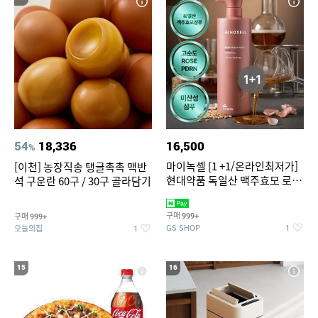
54
18,336
16,500
%
마이녹셀 [1 +1/온라인최저가]
[이천] 농장직송 탱글촉촉 맥반
현대약품 독일산 맥주효모 로즈
석 구운란 60구 / 30구 골라담기
PDRN 탈모샴푸 대용량
1000ml (정가 100,000원)
구매
구매
999+
999+
GS SHOP
오늘의집
1
1
15
16