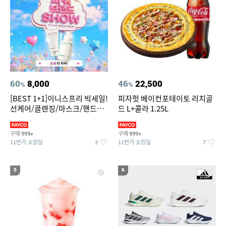
60
8,000
46
22,500
%
%
[BEST 1+1]이니스프리 빅세일!
피자헛 베이컨포테이토 리치골
선케어/클렌징/마스크/핸드크
드 L+콜라 1.25L
림/레티놀/PDRN/비타C/그린
구매
구매
999+
999+
11번가 쇼킹딜
11번가 쇼킹딜
3
7
5
6