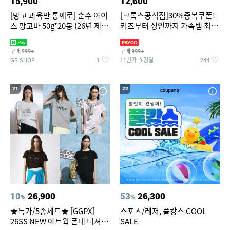
15,900
12,600
[망고 과육만 통째로] 순수 아이
[크록스공식점]30%중복쿠폰!
스 망고바 50g*20봉 (26년 제
키즈부터 성인까지 가족템 최대
조)
혜택가 찬스
구매
구매
999+
999+
GS SHOP
11번가 쇼킹딜
1
244
21
22
10
26,900
53
26,300
%
%
★특가/5종세트★ [GGPX]
스포츠/레저, 풀캉스 COOL
26SS NEW 아트웍 폰테 티셔츠
SALE