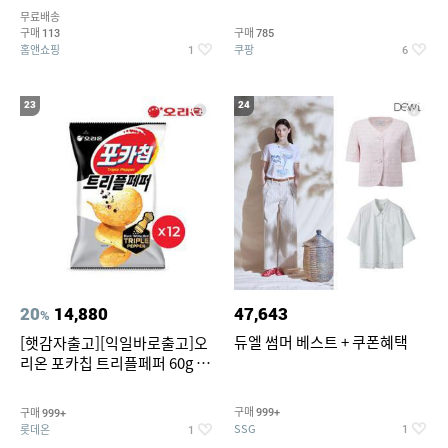
5종 GX262F0501TS
무료배송
구매
구매
113
785
홈앤쇼핑
쿠팡
1
6
23
24
20
14,880
47,643
%
듀엘 썸머 베스트 + 쿠폰혜택
[햇감자출고][익일바로출고]오
리온 포카칩 트리플페퍼 60g 12
개
구매
구매
999+
999+
SSG
롯데온
1
1