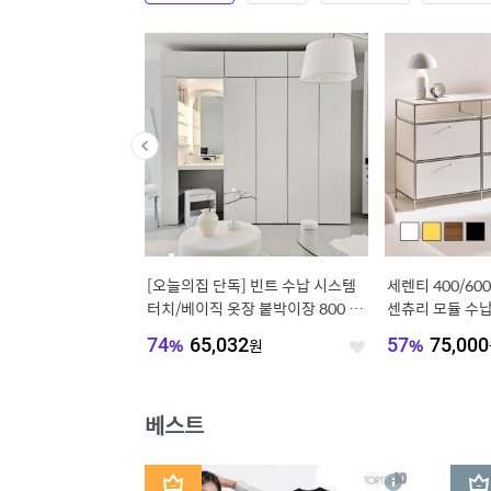
독] 단하루 91,560원+
[오늘의집 단독] 빈트 수납 시스템
세렌티 400/600
아 06 빅서랍 수납침대
터치/베이직 옷장 붙박이장 800 시
센츄리 모듈 수납
Q
리즈
선반장 협탁
560
원
74
%
65,032
원
57
%
75,000
좋
좋
아
아
요
요
베스트
1
2
상