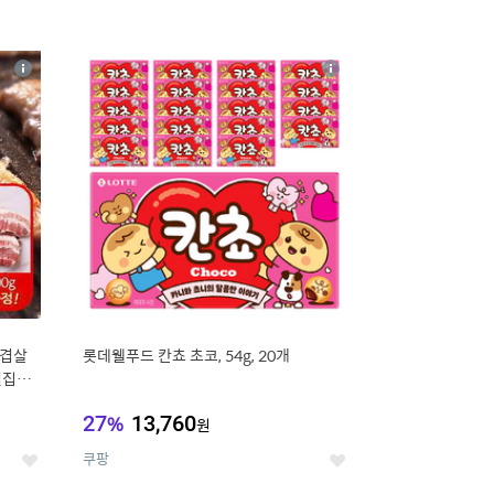
16
상
상
세
세
삼겹살
롯데웰푸드 칸쵸 초코, 54g, 20개
벌집삼
27
%
13,760
원
쿠팡
좋
좋
아
아