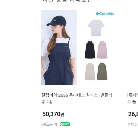
컬럼비아 26SS 옴니테크 원피스+반팔티
[롯데
총 2종
트 폴
1274
50,370
26,
원
SK스토아
롯데O