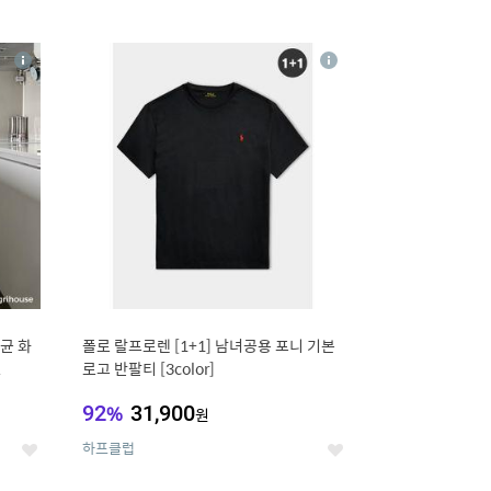
12
상
상
세
세
균 화
폴로 랄프로렌 [1+1] 남녀공용 포니 기본
L
로고 반팔티 [3color]
92
%
31,900
원
하프클럽
좋
좋
아
아
요
요