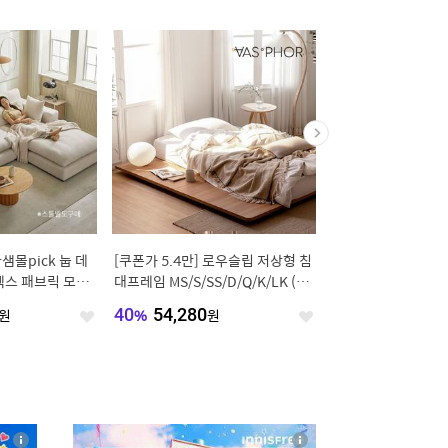
샘몰pick 눕 데
[쿠폰가 5.4만] 로우슬립 저상형 침
[오늘의집 단독] 20
텍스 패브릭 모듈
대프레임 MS/S/SS/D/Q/K/LK (높
덴 조야패브릭 호텔식 
이선택)
S/Q/K/LK/CK
원
40
%
54,280
원
60
%
159,200
원
좋
좋
아
아
요
요
4
상
상