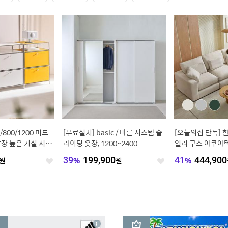
/800/1200 미드
[무료설치] basic / 바른 시스템 슬
[오늘의집 단독] 한
장 높은 거실 서랍
라이딩 옷장, 1200~2400
일리 구스 아쿠아
3인 4인 소파
원
39
%
199,900
원
41
%
444,900
좋
좋
아
아
요
요
3
상