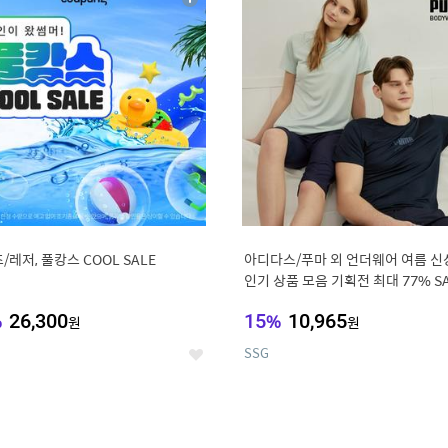
상
세
/레저, 풀캉스 COOL SALE
아디다스/푸마 외 언더웨어 여름 신
인기 상품 모음 기획전 최대 77% S
%
26,300
15
%
10,965
원
원
SSG
좋
아
요