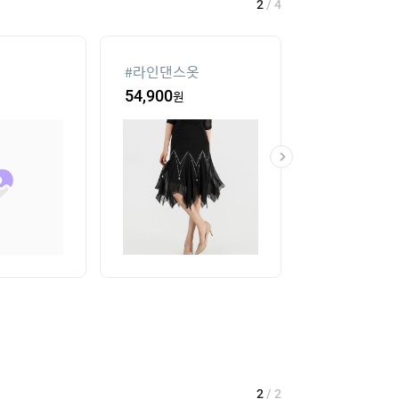
2
/
4
#
라인댄스옷
#
발바닥저주파
기
54,900
원
217,300
원
2
/
2