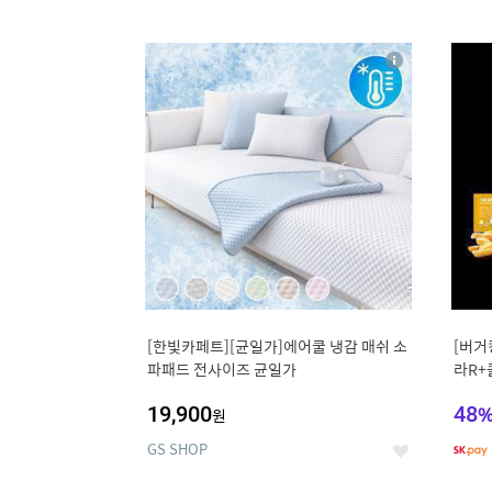
9
1
상
세
[한빛카페트][균일가]에어쿨 냉감 매쉬 소
[버거
파패드 전사이즈 균일가
라R+
19,900
48
원
GS SHOP
좋
아
요