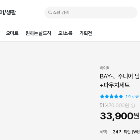
어/생활
오마트
원하는날도착
오!쇼룸
기획전
베이비
BAY-J 주니어 
+파우치세트
1
개 리뷰
51%
70,000
원
33,900
원
혜택
34
P
적립 (
WE