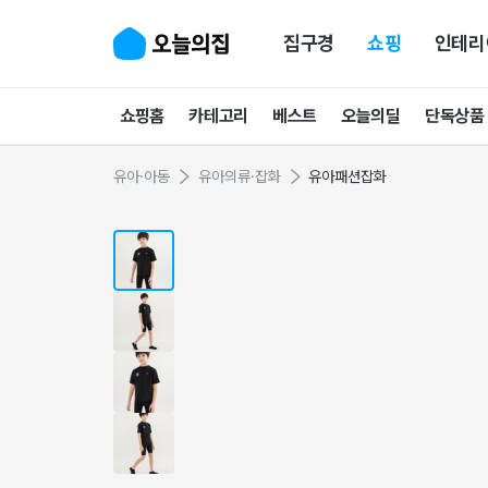
집구경
쇼핑
인테리
쇼핑홈
카테고리
베스트
오늘의딜
단독상품
유아·아동
유아의류·잡화
유아패션잡화