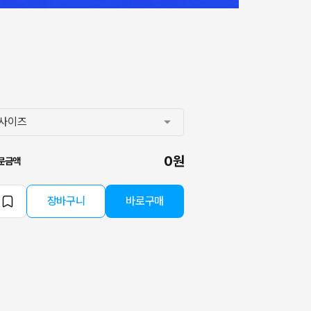
0원
문금액
장바구니
바로구매