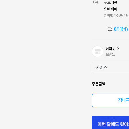
배송
무료배송
일반택배
지역별 차등배송
8/11(화)
베이비
브랜드
주문금액
장바