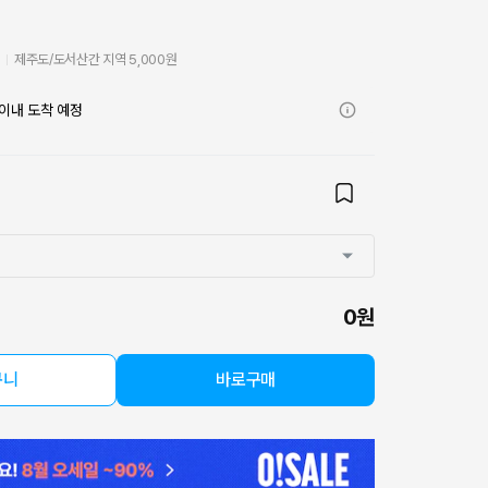
비
제주도/도서산간 지역 5,000원
이내 도착 예정
0원
구니
바로구매