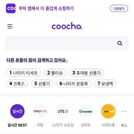
쿠차 앱에서 더 즐겁게 쇼핑하기
다운받기
다른 분들이 많이 검색하고 있어요
1
2
3
나이키 티셔츠
물티슈
휴대용 선풍기
4
5
6
7
크록스
선풍기
나이키 운동화
보냉백
8
9
10
스마트워치
수향미쌀10kg특등급
라인댄스옷
11
삼성갤럭시북프로, 32gb, win11포함
실시간
12
성인용세발자전거중고
실시간 BEST
쿠팡
11번가 쇼킹딜
G마켓
이마트몰
ALL
하이
13
고려은단 비타민C 1000 600정