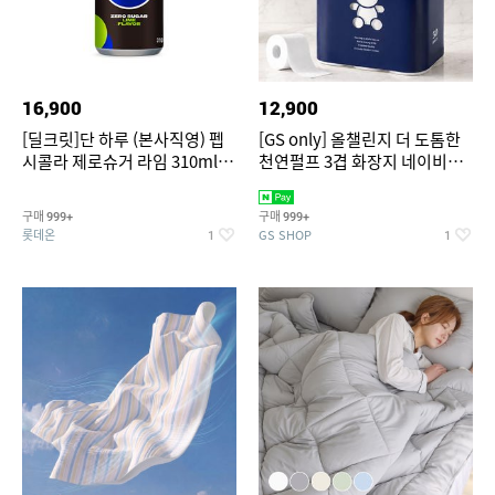
16,900
12,900
[딜크릿]단 하루 (본사직영) 펩
[GS only] 올챌린지 더 도톰한
시콜라 제로슈거 라임 310ml
천연펄프 3겹 화장지 네이비
24캔
30m 30롤 1팩
구매
구매
999+
999+
롯데온
GS SHOP
1
1