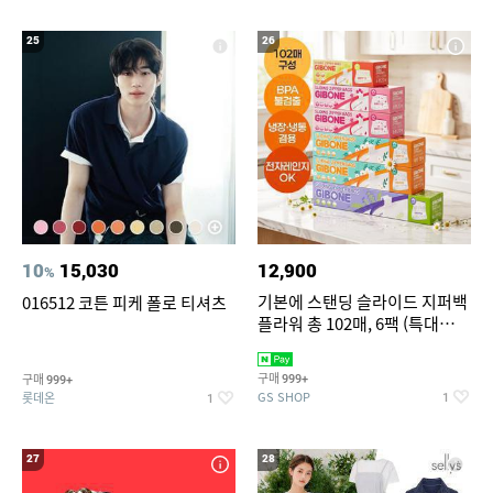
25
26
10
15,030
12,900
%
기본에 스탠딩 슬라이드 지퍼백
016512 코튼 피케 폴로 티셔츠
플라워 총 102매, 6팩 (특대
12+대30+중40+소20)
구매
구매
999+
999+
GS SHOP
롯데온
1
1
27
28