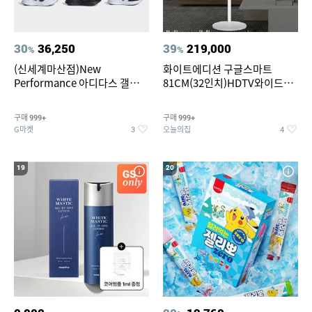
30
36,250
39
219,000
%
%
(신세계마산점)New
화이트에디션 구글스마트
Performance 아디다스 갤럭시
81CM(32인치)HDTV와이드무
런 7종 택 1
빙뷰 삼탠바이미 거치가능
구매
구매
999+
999+
G마켓
오늘의집
3
4
19
20