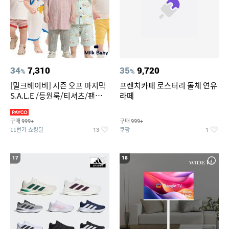
34
7,310
35
9,720
%
%
[밀크베이비] 시즌 오프 마지막
프렌치카페 로스터리 돌체 연유
S.A.L.E /등원룩/티셔츠/팬츠/
라떼
상하복/실내복/팬츠 외
구매
구매
999+
999+
11번가 쇼킹딜
쿠팡
13
1
17
18