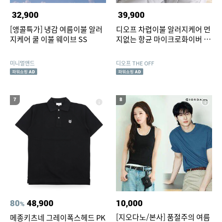
32,900
39,900
[앵콜특가] 냉감 여름이불 알러
디오프 차렵이불 알러지케어 먼
지케어 쿨 이불 웨이브 SS
지없는 항균 마이크로화이버 사
계절 Q (퀸)
미니멀앤드
디오프 THE OFF
7
8
80
48,900
10,000
%
[지오다노/본사] 품절주의 여름
메종키츠네 그레이폭스헤드 PK