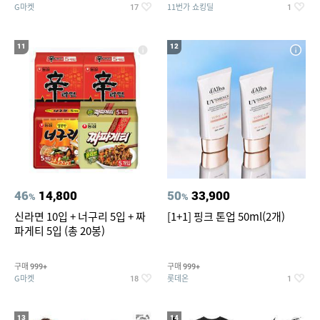
G마켓
11번가 쇼킹딜
17
1
11
12
46
14,800
50
33,900
%
%
신라면 10입 + 너구리 5입 + 짜
[1+1] 핑크 톤업 50ml(2개)
파게티 5입 (총 20봉)
구매
구매
999+
999+
G마켓
롯데온
18
1
13
14