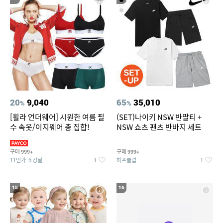
20
9,040
65
35,010
%
%
[휠라 언더웨어] 시원한 여름 필
(SET)나이키 NSW 반팔티 +
수 속옷/이지웨어 총 집합!
NSW 쇼츠 팬츠 반바지 세트
구매
구매
999+
999+
11번가 쇼킹딜
하프클럽
1
1
15
16