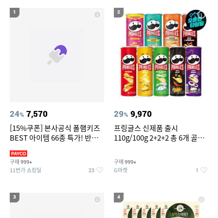
14
위닉스 공기청정기 타워 XQ600 필터
1
2
15
16
갤럭시s7엣지 강화유리
침대 매트리스 퀸
17
18
도미솔포기김치8kg
팔찌부자재
19
20
차량용스프레이페인트
얇은여자니트
24
7,570
29
9,970
%
%
[15%쿠폰] 본사공식 폴햄키즈
프링글스 신제품 출시
BEST 아이템 66종 특가! 반팔
110g/100g 2+2+2 총 6개 골라
티/반바지/상하세트 외~
담기
구매
구매
999+
999+
11번가 쇼킹딜
G마켓
23
1
3
4