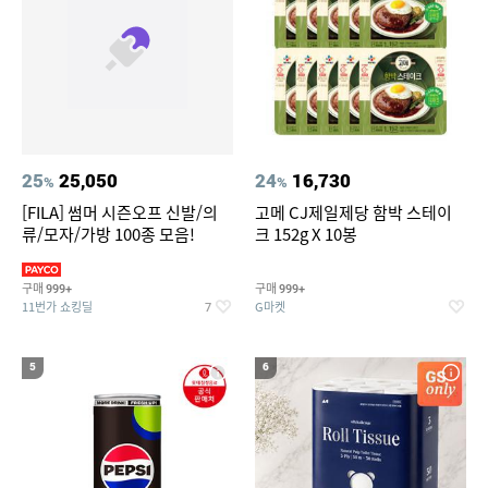
25
25,050
24
16,730
%
%
[FILA] 썸머 시즌오프 신발/의
고메 CJ제일제당 함박 스테이
류/모자/가방 100종 모음!
크 152g X 10봉
구매
구매
999+
999+
11번가 쇼킹딜
G마켓
7
5
6