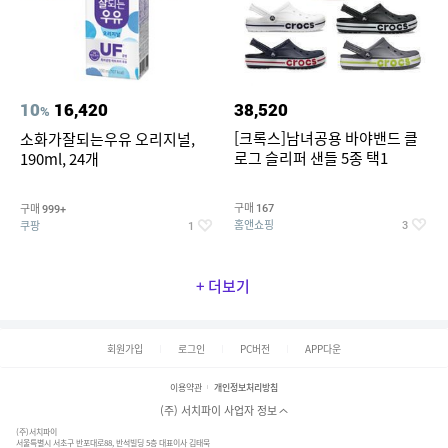
10
16,420
38,520
%
[크록스]남녀공용 바야밴드 클
소화가잘되는우유 오리지널,
로그 슬리퍼 샌들 5종 택1
190ml, 24개
구매
구매
167
999+
홈앤쇼핑
쿠팡
3
1
+ 더보기
회원가입
로그인
PC버전
APP다운
이용약관
개인정보처리방침
(주) 서치파이 사업자 정보
(주)서치파이
서울특별시 서초구 반포대로88, 반석빌딩 5층 대표이사 김태묵