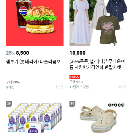
25
8,500
10,000
%
[30%쿠폰]샐리|티뷰 무더운여
햄부기 (롯데리아) 나폴리콤보
름 시원한가격인하 반팔자켓 1
만원대 100종 한정특가
구매
구매
999+
999+
11번가 쇼킹딜
G마켓
30
1
29
30