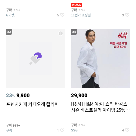
리가 쨍하게 시원한 냉면
의/팬츠 외 100종
구매
구매
999+
999+
G마켓
11번가 쇼킹딜
5
3
23
24
23
9,900
29,900
%
H&M [H&M 여성] 쇼익 바캉스
프렌치카페 카페오레 컵커피
시즌 베스트셀러 아이템 25%
할인
구매
구매
999+
999+
SSG
쿠팡
4
1