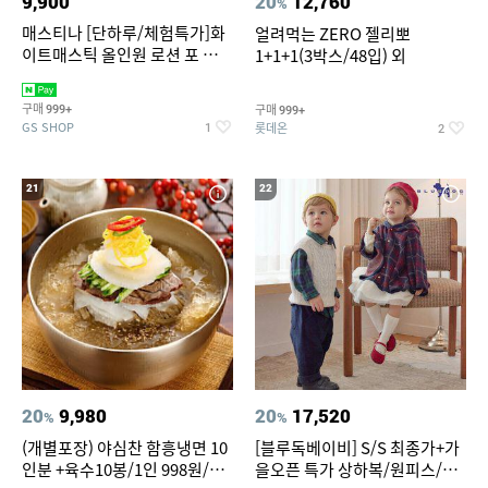
9,900
20
12,760
%
매스티나 [단하루/체험특가]화
얼려먹는 ZERO 젤리뽀
이트매스틱 올인원 로션 포 맨
1+1+1(3박스/48입) 외
150ml (정가 28,000원)
구매
구매
999+
999+
GS SHOP
롯데온
1
2
21
22
20
9,980
20
17,520
%
%
(개별포장) 야심찬 함흥냉면 10
[블루독베이비] S/S 최종가+가
인분 +육수10봉/1인 998원/머
을오픈 특가 상하복/원피스/내