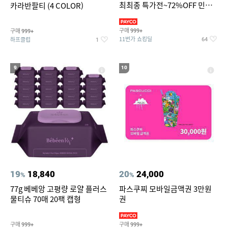
최최종 특가전~72%OFF 민소
카라반팔티 (4 COLOR)
매/반팔/반바지/린넨 외
구매
구매
999+
999+
11번가 쇼킹딜
하프클럽
64
1
9
10
19
18,840
20
24,000
%
%
77g 베베앙 고평량 로얄 플러스
파스쿠찌 모바일금액권 3만원
물티슈 70매 20팩 캡형
권
구매
구매
999+
999+