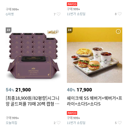
슈즈 베스트 제품 파격전
(총 2박스/분리배송)
구매
구매
999+
999+
11번가 쇼킹딜
G마켓
8
7
23
24
54
21,900
40
17,900
%
%
[최종18,900원/82평량]시그니
쉐이크쉑 SS 쉑버거+쉑버거+프
앙 골드퍼플 70매 20팩 캡형 아
라이+소다S+소다S
기물티슈
구매
구매
999+
999+
오늘의집
11번가 쇼킹딜
2
5