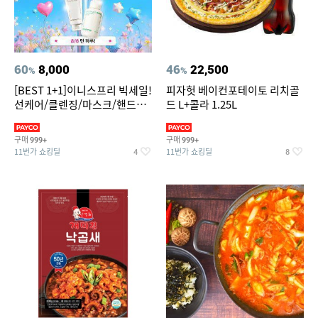
60
8,000
46
22,500
%
%
[BEST 1+1]이니스프리 빅세일!
피자헛 베이컨포테이토 리치골
선케어/클렌징/마스크/핸드크
드 L+콜라 1.25L
림/레티놀/PDRN/비타C/그린
구매
구매
999+
999+
11번가 쇼킹딜
11번가 쇼킹딜
4
8