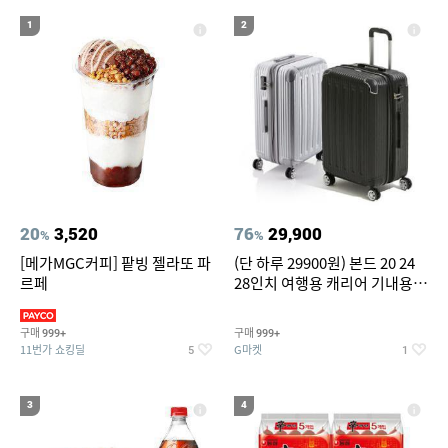
19
20
compactflash
성인용세발자전거중고
1
2
20
3,520
76
29,900
%
%
[메가MGC커피] 팥빙 젤라또 파
(단 하루 29900원) 본드 20 24
르페
28인치 여행용 캐리어 기내용
수화물용 여행가방 케리어가방
(20%쿠폰)
구매
구매
999+
999+
11번가 쇼킹딜
G마켓
5
1
3
4