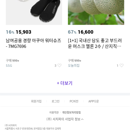
16
15,903
67
16,600
%
%
남여공용 경량 아쿠아 워터슈즈
[1+1] 국내산 당도 좋고 부드러
- 7MG7696
운 머스크 멜론 2수 / 산지직송 x
농협선별
구매
구매
999+
999+
SSG
오늘의집
3
1
+ 더보기
회원가입
로그인
PC버전
APP다운
이용약관
개인정보처리방침
(주) 서치파이 사업자 정보
(주)서치파이
서울특별시 서초구 반포대로88, 반석빌딩 5층 대표이사 김태묵