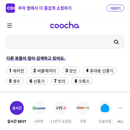
쿠차 앱에서 더 즐겁게 쇼핑하기
다운받기
다른 분들이 많이 검색하고 있어요
1
2
3
4
에어컨
써큘레이터
양산
휴대용 선풍기
5
6
7
8
생수
선풍기
쪼리
크록스
9
10
11
팔찌부자재
가정용 인형 뽑기 기계
메가박스
12
13
여자라인 댄스복
래쉬가드 티셔츠
실시간
14
15
다이소C타입 to HDMI 미러링 케이블
대나무돗자리
실시간 BEST
G마켓
11번가 쇼킹딜
쿠팡
오늘의집
ALL
SS
16
17
18
포켓몬 카드
뱀부3겹대나무화장지
가디건