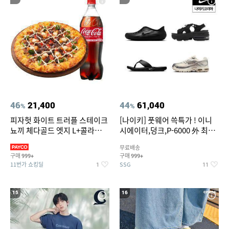
46
21,400
44
61,040
%
%
피자헛 화이트 트러플 스테이크
[나이키] 풋웨어 쓱특가 ! 이니
뇨끼 체다골드 엣지 L+콜라
시에이터,덩크,P-6000 外 최대
1.25L
~50% SALE
무료배송
구매
구매
999+
999+
11번가 쇼킹딜
SSG
1
11
15
16