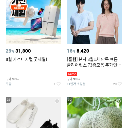
29
31,800
16
8,420
%
%
8월 가전디지털 굿세일!
[폴햄] 본사 8월1차 단독 여름
클리어런스 73종모음 추가인하
최대 83%OFF
구매
구매
999+
999+
쿠팡
11번가 쇼킹딜
1
20
29
30