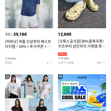
40
29,160
12,600
%
[크록스공식점]30%중복쿠폰!
[커버낫] 여름 신상부터 베스트
키즈부터 성인까지 가족템 최대
아이템 ~ 50% + 추가쿠폰 + 카
혜택가 찬스
드혜택
구매
구매
999+
999+
11번가 쇼킹딜
롯데온
244
2
17
18