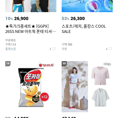
10
26,900
53
26,300
%
%
★특가/5종세트★ [GGPX]
스포츠/레저, 풀캉스 COOL
26SS NEW 아트웍 폰테 티셔츠
SALE
5종 GX262F0501TS
무료배송
구매
구매
113
785
홈앤쇼핑
쿠팡
2
6
19
20