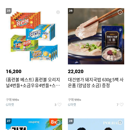
25
26
16,200
22,020
(홈런볼 베스트) 홈런볼 오리지
대건명가 돼지국밥 630g 5팩 사
널4번들+소금우유4번들+스윗
은품 (양념장 소금) 증정
커스타드4번들+옥수수 소프트
콘맛4번들
구매
구매
999+
999+
G마켓
G마켓
3
7
27
28