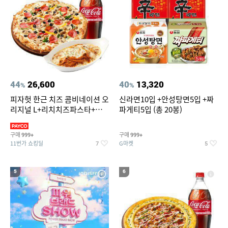
44
26,600
40
13,320
%
%
피자헛 한근 치즈 콤비네이션 오
신라면10입 +안성탕면5입 +짜
리지널 L+리치치즈파스타+콜
파게티5입 (총 20봉)
라 1.25L
구매
구매
999+
999+
11번가 쇼킹딜
G마켓
7
5
5
6