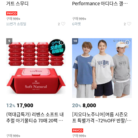
거트 스무디
Performance 아디다스 갤럭시
런 7종 택 1
구매
구매
999+
999+
11번가 쇼킹딜
G마켓
2
2
9
10
12
17,900
20
8,000
%
%
(역대급특가) 리벤스 소프트 내
[지오다노주니어]여름 시즌오
추럴 아기물티슈 70매 20팩 캡
프 특별가격 ~72%OFF 반팔/반
형 / 70gsm 고평량
바지/기능성 등
구매
구매
999+
999+