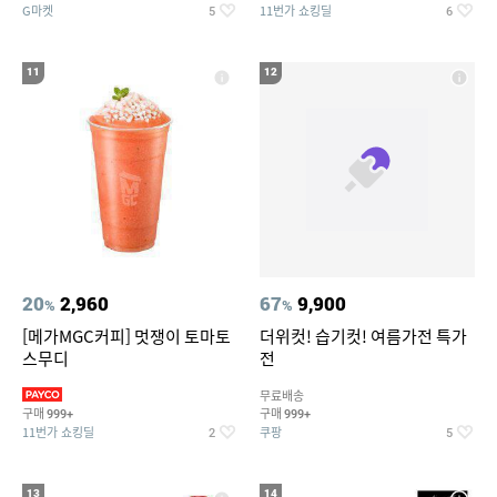
G마켓
11번가 쇼킹딜
5
6
11
12
20
2,960
67
9,900
%
%
[메가MGC커피] 멋쟁이 토마토
더위컷! 습기컷! 여름가전 특가
스무디
전
무료배송
구매
구매
999+
999+
11번가 쇼킹딜
쿠팡
2
5
13
14