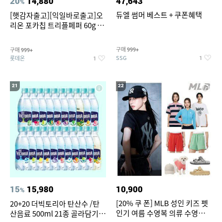
20
14,880
47,643
%
듀엘 썸머 베스트 + 쿠폰혜택
[햇감자출고][익일바로출고]오
리온 포카칩 트리플페퍼 60g 12
개
구매
구매
999+
999+
SSG
롯데온
1
1
21
22
15
15,980
10,900
%
[20% 쿠 폰] MLB 성인 키즈 펫
20+20 더빅토리아 탄산수 /탄
인기 여름 수영복 의류 수영복
산음료 500ml 21종 골라담기