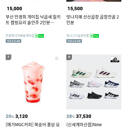
15,000
15,500
부산 안경희 개미집 낙곱새 밀키
맛나지예 선산곱창 곱창전골 2
트 캠핑요리 술안주 2인분
인분
600g, 1개
안경희낙지볶음개미집
맛나고기곱창유통
7
8
20
3,120
28
37,530
%
%
[메가MGC커피] 복숭아 퐁당 요
(신세계마산점)New