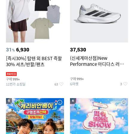
31
6,930
37,530
%
(신세계마산점)New
[즉시30%] 탑텐 외 BEST 즉할
Performance 아디다스 러닝화
30% 셔츠/반팔/팬츠
듀라모 SL2
구매
구매
999+
999+
G마켓
11번가 쇼킹딜
3
63
5
6