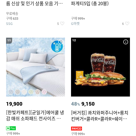
름 신상 및 인기 상품 모음 기획
파게티5입 (총 20봉)
전 최대 77% SALE
무료배송
구매
구매
633
999+
SSG
G마켓
5
6
11
12
19,900
48
9,150
%
[한빛카페트][균일가]에어쿨 냉
[버거킹] 콰치와퍼주니어+롱치
감 매쉬 소파패드 전사이즈 균일
킨버거+콜라R+콜라R+쉐이킹
가
프라이 구운갈릭
구매
구매
999+
999+