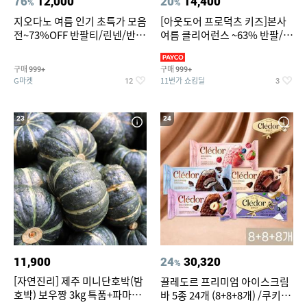
76
12,000
20
14,400
%
%
지오다노 여름 인기 초특가 모음
[아웃도어 프로덕츠 키즈]본사
전~73%OFF 반팔티/린넨/반바
여름 클리어런스 ~63% 반팔/반
지 외
바지/수영복
구매
구매
999+
999+
G마켓
11번가 쇼킹딜
12
3
23
24
11,900
24
30,320
%
[자연진리] 제주 미니단호박(밤
끌레도르 프리미엄 아이스크림
호박) 보우짱 3kg 특품+파마산
바 5종 24개 (8+8+8개) /쿠키앤