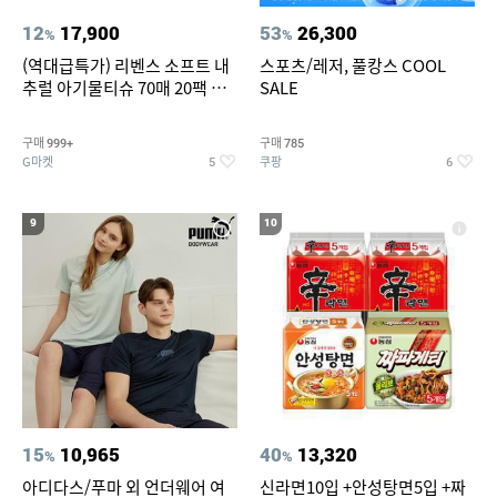
12
17,900
53
26,300
%
%
(역대급특가) 리벤스 소프트 내
스포츠/레저, 풀캉스 COOL
추럴 아기물티슈 70매 20팩 캡
SALE
형 / 70gsm 고평량
구매
구매
999+
785
G마켓
쿠팡
5
6
9
10
15
10,965
40
13,320
%
%
아디다스/푸마 외 언더웨어 여
신라면10입 +안성탕면5입 +짜