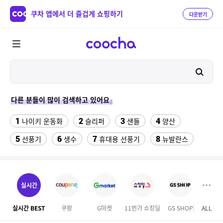
쿠차 앱에서 더 즐겁게 쇼핑하기
다운받기
다른 분들이 많이 검색하고 있어요
1
2
3
4
나이키 운동화
슬리퍼
샌들
양산
5
6
7
8
선풍기
생수
휴대용 선풍기
뉴발란스
9
10
11
쇼츠
중고음료수냉장고
업소용 가림막
12
13
14
라인댄스옷
메가커피
여성실내수영복
실시간
15
16
싼미니인형뽑기기계
라인댄스화 구두
실시간 BEST
쿠팡
G마켓
11번가 쇼킹딜
GS SHOP
ALL
롯데
17
18
수향미쌀10kg특등급
버거킹