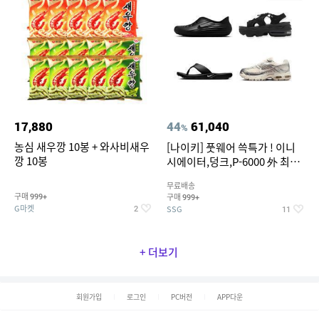
17,880
44
61,040
%
농심 새우깡 10봉 + 와사비새우
[나이키] 풋웨어 쓱특가 ! 이니
깡 10봉
시에이터,덩크,P-6000 外 최대
~50% SALE
무료배송
구매
구매
999+
999+
G마켓
SSG
2
11
+ 더보기
회원가입
로그인
PC버전
APP다운