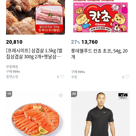
20,810
27
13,760
%
[프레시미트] 삼겹살 1.5kg (벌
롯데웰푸드 칸쵸 초코, 54g, 20
집삼겹살 300g 2개+옛날삼겹살
개
300g 2개+벌집삼겹살300g한
무료배송
팩 추가증정)
구매
구매
999+
999+
홈앤쇼핑
쿠팡
5
2
19
20