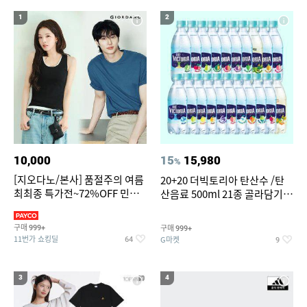
19
20
bmw z4 실내등
조던슬링백
1
2
10,000
15
15,980
%
[지오다노/본사] 품절주의 여름
20+20 더빅토리아 탄산수 /탄
최최종 특가전~72%OFF 민소
산음료 500ml 21종 골라담기
매/반팔/반바지/린넨 외
(총 2박스/분리배송)
구매
구매
999+
999+
11번가 쇼킹딜
G마켓
64
9
3
4