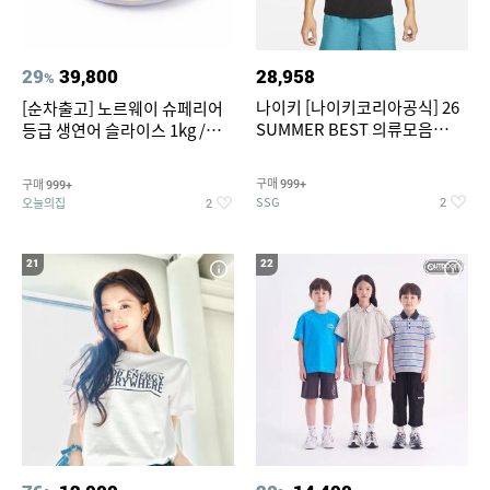
29
39,800
28,958
%
나이키 [나이키코리아공식] 26
[순차출고] 노르웨이 슈페리어
SUMMER BEST 의류모음
등급 생연어 슬라이스 1kg /
~55% SALE
500g / 300g 항공직송
구매
구매
999+
999+
SSG
오늘의집
2
2
21
22