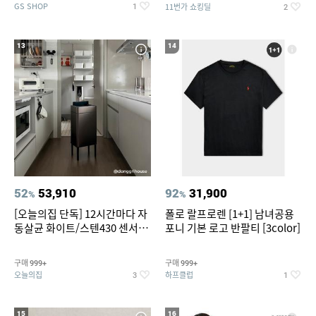
GS SHOP
11번가 쇼킹딜
1
2
13
14
52
53,910
92
31,900
%
%
[오늘의집 단독] 12시간마다 자
폴로 랄프로렌 [1+1] 남녀공용
동살균 화이트/스텐430 센서휴
포니 기본 로고 반팔티 [3color]
지통 20L/30L
구매
구매
999+
999+
오늘의집
하프클럽
3
1
15
16