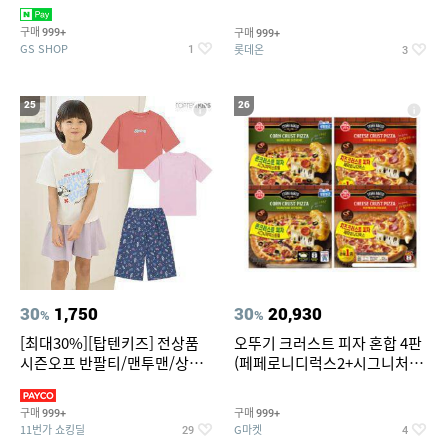
치즈 증정
크림/베리믹스/헤이즐넛초코
구매
구매
999+
999+
GS SHOP
롯데온
1
3
25
26
30
1,750
30
20,930
%
%
[최대30%][탑텐키즈] 전상품
오뚜기 크러스트 피자 혼합 4판
시즌오프 반팔티/맨투맨/상하
(페페로니디럭스2+시그니처익
복/레깅스 외 100종
스트림2)
구매
구매
999+
999+
11번가 쇼킹딜
G마켓
29
4