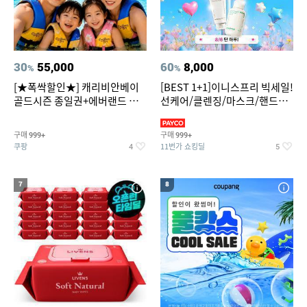
30
55,000
60
8,000
%
%
[★폭싹할인★] 캐리비안베이
[BEST 1+1]이니스프리 빅세일!
골드시즌 종일권+에버랜드 오
선케어/클렌징/마스크/핸드크
후권 대소공통
림/레티놀/PDRN/비타C/그린
구매
구매
999+
999+
쿠팡
11번가 쇼킹딜
4
5
7
8