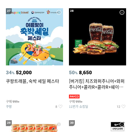
27
28
34
52,000
50
8,650
%
%
쿠팡트래블, 숙박 세일 페스타
[버거킹] 치즈와퍼주니어+와퍼
주니어+콜라R+콜라R+쉐이킹
프라이 스윗어니언
구매
구매
999+
999+
쿠팡
11번가 쇼킹딜
8
12
29
30