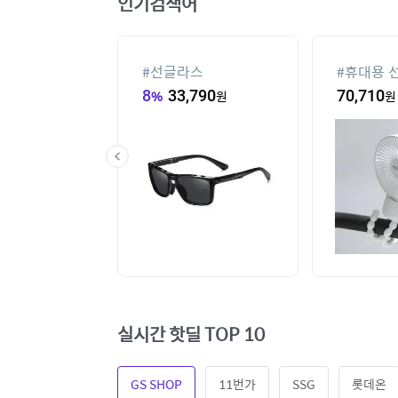
인기검색어
컨
#
선글라스
#
휴대용 
20
원
8
%
33,790
원
70,710
원
실시간 핫딜 TOP 10
GS SHOP
11번가
SSG
롯데온