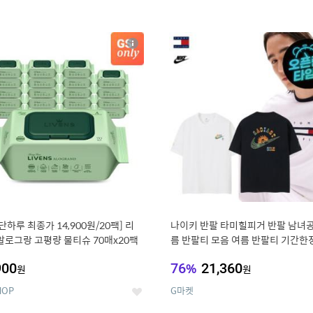
4
15
상
세
, 단하루 최종가 14,900원/20팩] 리
나이키 반팔 타미힐피거 반팔 남녀공
알로그랑 고평량 물티슈 70매x20팩
름 반팔티 모음 여름 반팔티 기간한
900
76
%
21,360
원
원
HOP
G마켓
좋
아