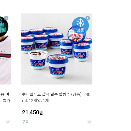
16
상
상
세
세
용 여
롯데웰푸드 찰떡 일품 팥빙수 (냉동), 240
정 특가
ml, 12개입, 1개
21,450
원
쿠팡
좋
좋
아
아