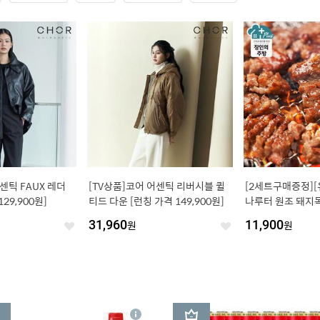
센틱 FAUX 레더
[TV상품]코어 어센틱 리버시블 퀼
[2세트구매증정]
29,900원]
티드 다운 [런칭 가격 149,900원]
나루터 원조 돼지목
+500g GS단독 
31,960
원
11,900
원
좋
좋
아
아
요
요
3
상