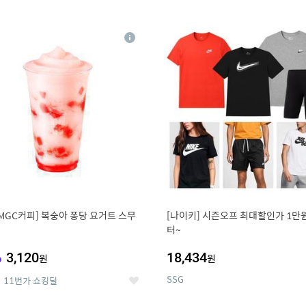
0
11
상
세
MGC커피] 복숭아 퐁당 요거트 스무
[나이키] 시즌오프 최대할인가 1만
터~
%
3,120
18,434
원
원
SSG
11번가 쇼킹딜
좋
아
요