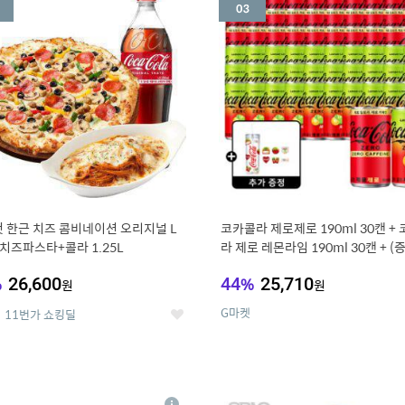
세
 한근 치즈 콤비네이션 오리지널 L
코카콜라 제로제로 190ml 30캔 +
치즈파스타+콜라 1.25L
라 제로 레몬라임 190ml 30캔 + (
드컵+스티커 세트
%
26,600
44
%
25,710
원
원
G마켓
11번가 쇼킹딜
좋
아
요
7