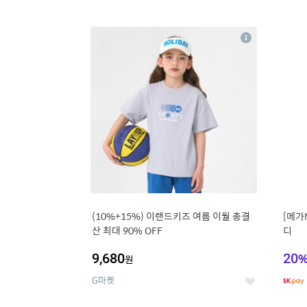
9
1
상
세
(10%+15%) 이랜드키즈 여름 이월 총결
[메가
산 최대 90% OFF
디
9,680
20
원
G마켓
좋
아
요