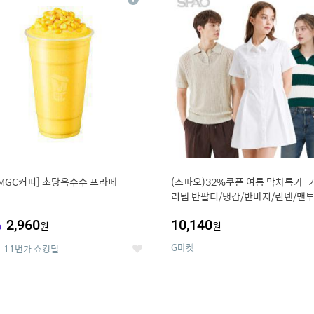
상
세
MGC커피] 초당옥수수 프라페
(스파오)32%쿠폰 여름 막차특가·
리템 반팔티/냉감/반바지/린넨/맨투
랙스/가디건 외 ~74%OFF
%
2,960
10,140
원
원
G마켓
11번가 쇼킹딜
좋
아
요