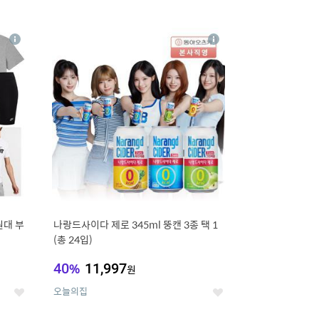
12
상
상
세
세
원대 부
나랑드사이다 제로 345ml 뚱캔 3종 택 1
(총 24입)
40
%
11,997
원
오늘의집
좋
좋
아
아
요
요