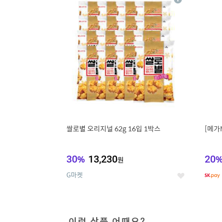
상
세
쌀로별 오리지널 62g 16입 1박스
[메가
30
%
13,230
20
원
G마켓
좋
아
요
이런 상품 어때요?