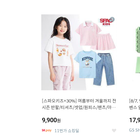
13
1
상
세
[스파오키즈+30%] 여름부터 겨울까지 전
[8/7
시즌 반팔/티셔츠/셋업/원피스/팬츠/아우
벤스 
트 外
9,900
17,
원
GS S
11번가 쇼킹딜
좋
아