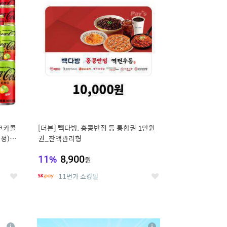
세
세
 코카콜
[더본] 빽다방, 홍콩반점 등 통합권 1만원
증정) 콜
권_잔액관리형
11
%
8,900
원
11번가 쇼킹딜
좋
좋
아
아
요
요
8