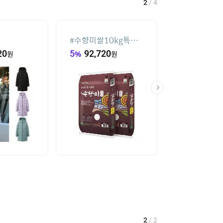
2
/
4
#
수향미쌀10kg특등
#
실외기없는 
급
20
원
5
%
92,720
원
135,930
원
2
/
2