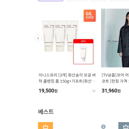
용 지리멸치 150g x 2
이니스프리 [3개] 화산송이 모공 바
[TV상품]코어 어
으로 보관이 용이한)
하 클렌징 폼 150g+기프트(화산송
코트 [런칭 가격 1
이 클렌징 폼 30g)
19,500
원
31,960
원
좋
좋
아
아
요
요
베스트
1
2
상