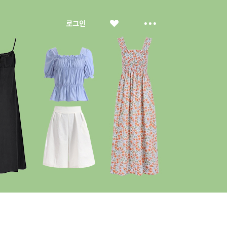
좋
더
로그인
아
보
요
기