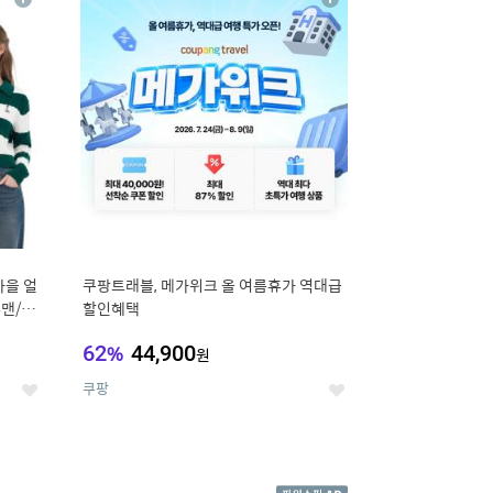
상
상
세
세
가을 얼
쿠팡트래블, 메가위크 올 여름휴가 역대급
맨/슬
할인혜택
62
%
44,900
원
쿠팡
좋
좋
아
아
요
요