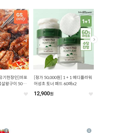
[유기헌장인]마포
[정가 50,000원] 1 + 1 메디플라워
[8/7, 단하루 최종가 14
살왕구이 500g
어성초 토너 패드 60매x2
팩] 리벤스 알로그랑 
체험특가
70매x20팩
12,900
원
17,900
원
좋
좋
아
아
요
요
4
상
상