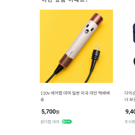
110v 에어랩 대여 일본 미국 대만 택배배
다이
송
너 보
5,700
9,4
원
원더랩 대여
주식회