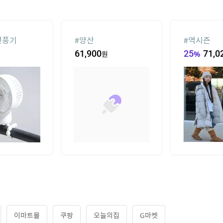
선풍기
#
양산
#
역시즌
61,900
원
25
%
71,0
이마트몰
쿠팡
오늘의집
G마켓