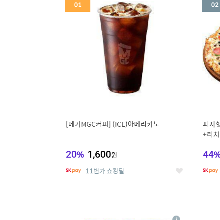
세
[메가MGC커피] (ICE)아메리카노
피자헛
+리치
20
%
1,600
44
원
11번가 쇼킹딜
좋
아
요
5
6