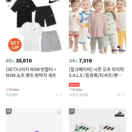
65
35,010
34
7,310
%
%
(SET)나이키 NSW 반팔티 +
[밀크베이비] 시즌 오프 마지막
NSW 쇼츠 팬츠 반바지 세트
S.A.L.E /등원룩/티셔츠/팬츠/
상하복/실내복/팬츠 외
구매
구매
999+
999+
하프클럽
11번가 쇼킹딜
1
13
16
17