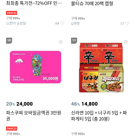
최최종 특가전~72%OFF 민소
물티슈 70매 20팩 캡형
매/반팔/반바지/린넨 외
구매
구매
999+
999+
11번가 쇼킹딜
G마켓
64
17
10
11
20
24,000
46
14,800
%
%
파스쿠찌 모바일금액권 3만원
신라면 10입 + 너구리 5입 + 짜
권
파게티 5입 (총 20봉)
구매
구매
999+
999+