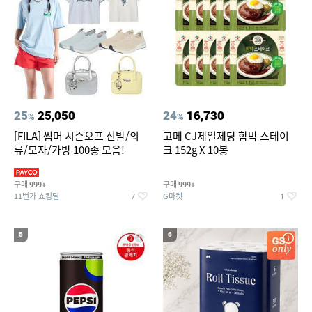
25
25,050
24
16,730
%
%
[FILA] 썸머 시즌오프 신발/의
고메 CJ제일제당 함박 스테이
류/모자/가방 100종 모음!
크 152g X 10봉
구매
구매
999+
999+
11번가 쇼킹딜
G마켓
7
1
5
6