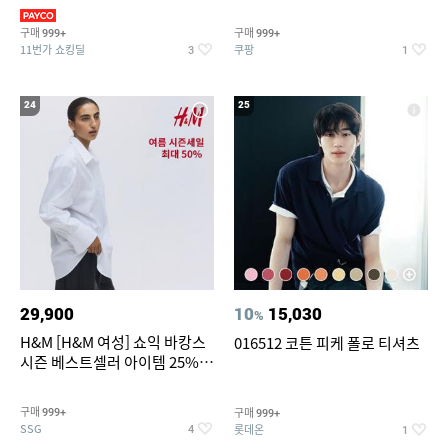
의/팬츠 외 100종
구매
구매
999+
999+
11번가 쇼킹딜
쿠팡
3
1
24
25
29,900
10
15,030
%
H&M [H&M 여성] 쇼익 바캉스
016512 코튼 피케 폴로 티셔츠
시즌 베스트셀러 아이템 25%
할인
구매
구매
999+
999+
SSG
롯데온
4
1