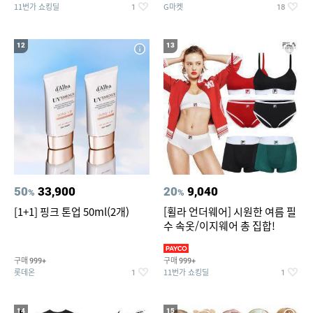
11번가 쇼킹딜
G마켓
1
18
12
13
50
33,900
20
9,040
%
%
[1+1] 핑크 톤업 50ml(2개)
[휠라 언더웨어] 시원한 여름 필
수 속옷/이지웨어 총 집합!
구매
구매
999+
999+
롯데온
11번가 쇼킹딜
1
1
14
15