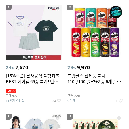
14
위닉스 공기청정기 타워 XQ600 필터
1
2
15
16
갤럭시s7엣지 강화유리
침대 매트리스 퀸
17
18
도미솔포기김치8kg
팔찌부자재
19
20
차량용스프레이페인트
얇은여자니트
24
7,570
29
9,970
%
%
[15%쿠폰] 본사공식 폴햄키즈
프링글스 신제품 출시
BEST 아이템 66종 특가! 반팔
110g/100g 2+2+2 총 6개 골라
티/반바지/상하세트 외~
담기
구매
구매
999+
999+
11번가 쇼킹딜
G마켓
23
1
3
4