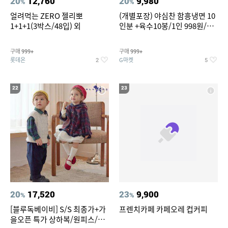
20
12,760
20
9,980
%
%
얼려먹는 ZERO 젤리뽀
(개별포장) 야심찬 함흥냉면 10
1+1+1(3박스/48입) 외
인분 +육수10봉/1인 998원/머
리가 쨍하게 시원한 냉면
구매
구매
999+
999+
롯데온
G마켓
2
5
22
23
20
17,520
23
9,900
%
%
[블루독베이비] S/S 최종가+가
프렌치카페 카페오레 컵커피
을오픈 특가 상하복/원피스/내