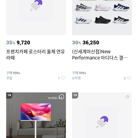
35
9,720
30
36,250
%
%
프렌치카페 로스터리 돌체 연유
(신세계마산점)New
라떼
Performance 아디다스 갤럭시
런 7종 택 1
구매
구매
999+
999+
쿠팡
G마켓
1
3
18
19