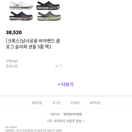
38,520
[크록스]남녀공용 바야밴드 클
로그 슬리퍼 샌들 5종 택1
구매
167
홈앤쇼핑
3
+ 더보기
회원가입
로그인
PC버전
APP다운
이용약관
개인정보처리방침
(주) 서치파이 사업자 정보
(주)서치파이
서울특별시 서초구 반포대로88, 반석빌딩 5층 대표이사 김태묵