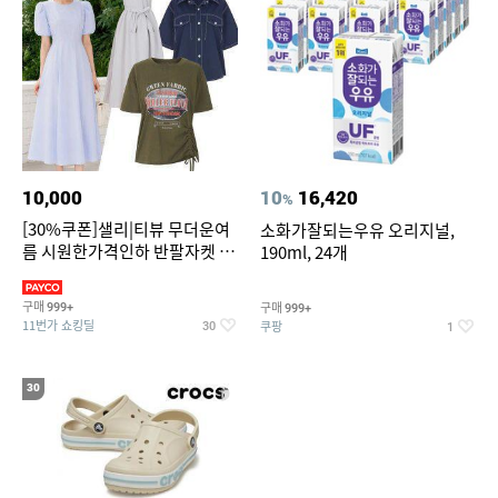
10,000
10
16,420
%
[30%쿠폰]샐리|티뷰 무더운여
소화가잘되는우유 오리지널,
름 시원한가격인하 반팔자켓 1
190ml, 24개
만원대 100종 한정특가
구매
구매
999+
999+
11번가 쇼킹딜
쿠팡
30
1
30