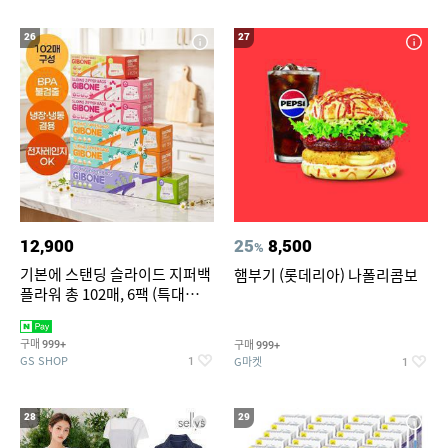
26
27
12,900
25
8,500
%
기본에 스탠딩 슬라이드 지퍼백
햄부기 (롯데리아) 나폴리콤보
플라워 총 102매, 6팩 (특대
12+대30+중40+소20)
구매
구매
999+
999+
GS SHOP
G마켓
1
1
28
29