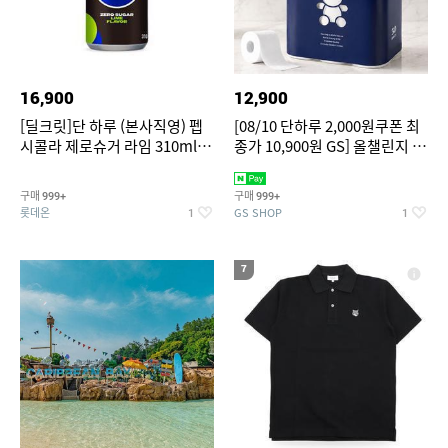
16,900
12,900
[딜크릿]단 하루 (본사직영) 펩
[08/10 단하루 2,000원쿠폰 최
시콜라 제로슈거 라임 310ml
종가 10,900원 GS] 올챌린지 더
24캔
도톰한 천연펄프 3겹 화장지 네
이비 30m 30롤 1팩
구매
구매
999+
999+
롯데온
GS SHOP
1
1
7