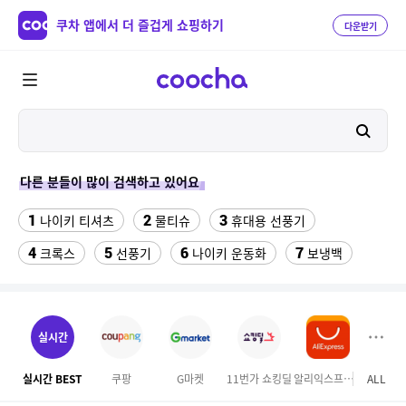
쿠차 앱에서 더 즐겁게 쇼핑하기
다운받기
다른 분들이 많이 검색하고 있어요
1
2
3
나이키 티셔츠
물티슈
휴대용 선풍기
4
5
6
7
크록스
선풍기
나이키 운동화
보냉백
8
9
10
스마트워치
수향미쌀10kg특등급
라인댄스옷
11
삼성갤럭시북프로, 32gb, win11포함
실시간
12
성인용세발자전거중고
실시간 BEST
쿠팡
G마켓
11번가 쇼킹딜
알리익스프레스
ALL
GS S
13
고려은단 비타민C 1000 600정