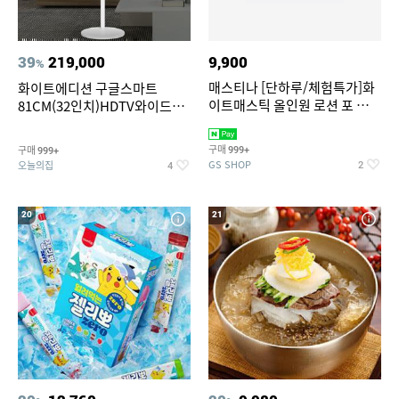
39
219,000
9,900
%
매스티나 [단하루/체험특가]화
화이트에디션 구글스마트
이트매스틱 올인원 로션 포 맨
81CM(32인치)HDTV와이드무
150ml (정가 28,000원)
빙뷰 삼탠바이미 거치가능
구매
구매
999+
999+
GS SHOP
오늘의집
2
4
20
21