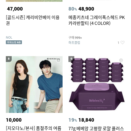
47,000
80
48,900
%
[골드시즌] 캐리비안베이 이용
메종키츠네 그레이폭스헤드 PK
권
카라반팔티 (4 COLOR)
NOL
구매
999+
하프클럽
1
8
9
10,000
19
18,840
%
[지오다노/본사] 품절주의 여름
77g 베베앙 고평량 로얄 플러스