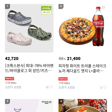
19
20
파타고니아
가정용 인형뽑기기계
1
2
42,720
46
21,400
%
[크록스본사] 최대~78% 바야밴
피자헛 화이트 트러플 스테이크
드/바야클로그 외 성인/키즈
뇨끼 체다골드 엣지 L+콜라
BEST
1.25L
구매
구매
999+
999+
11번가 쇼킹딜
11번가 쇼킹딜
12
2
3
4