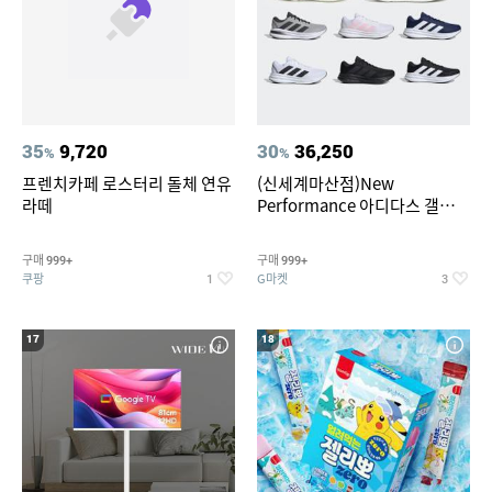
35
9,720
30
36,250
%
%
프렌치카페 로스터리 돌체 연유
(신세계마산점)New
라떼
Performance 아디다스 갤럭시
런 7종 택 1
구매
구매
999+
999+
쿠팡
G마켓
1
3
17
18