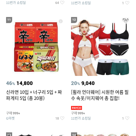
11번가 쇼킹딜
11번가 쇼킹딜
64
1
11
12
46
14,800
20
9,040
%
%
신라면 10입 + 너구리 5입 + 짜
[휠라 언더웨어] 시원한 여름 필
파게티 5입 (총 20봉)
수 속옷/이지웨어 총 집합!
구매
구매
999+
999+
G마켓
11번가 쇼킹딜
18
1
13
14