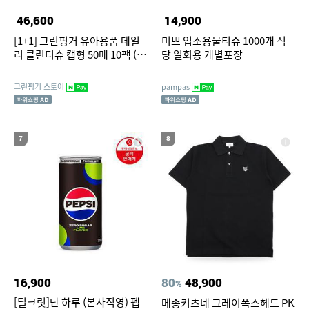
46,600
14,900
[1+1] 그린핑거 유아용품 데일
미쁘 업소용물티슈 1000개 식
리 클린티슈 캡형 50매 10팩 (총
당 일회용 개별포장
20팩) / 엠보싱 소독티슈, 손소
독티슈,유아,키즈,어린이
그린핑거 스토어
pampas
7
8
16,900
80
48,900
%
[딜크릿]단 하루 (본사직영) 펩
메종키츠네 그레이폭스헤드 PK