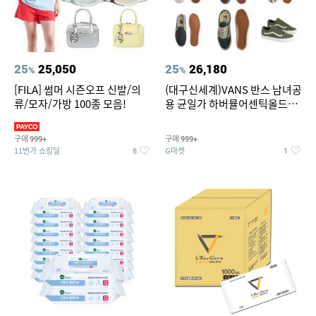
25
25,050
25
26,180
%
%
[FILA] 썸머 시즌오프 신발/의
(대구신세계)VANS 반스 남녀공
류/모자/가방 100종 모음!
용 균일가 하버뮬어센틱올드스
쿨슬립온 9종 택1브랜드 (반스)
구매
구매
999+
999+
11번가 쇼킹딜
G마켓
8
1