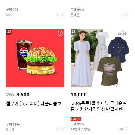
구매
구매
999+
999+
SSG
롯데온
4
1
23
24
25
8,500
10,000
%
[30%쿠폰]샐리|티뷰 무더운여
햄부기 (롯데리아) 나폴리콤보
름 시원한가격인하 반팔자켓 1
만원대 100종 한정특가
구매
구매
999+
999+
11번가 쇼킹딜
G마켓
30
1