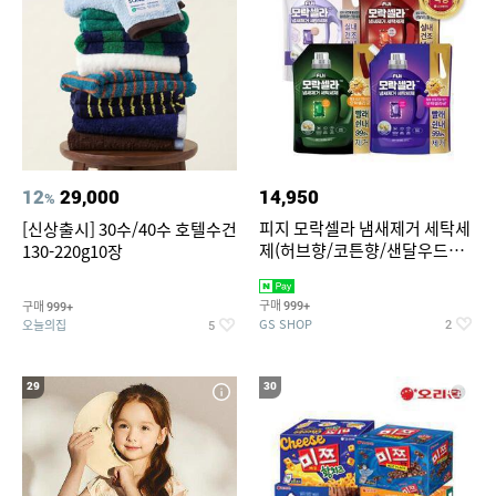
12
29,000
14,950
%
피지 모락셀라 냄새제거 세탁세
[신상출시] 30수/40수 호텔수건
제(허브향/코튼향/샌달우드향/
130-220g10장
화이트머스크향) 2.3리필 4종
택1
구매
구매
999+
999+
GS SHOP
오늘의집
2
5
29
30