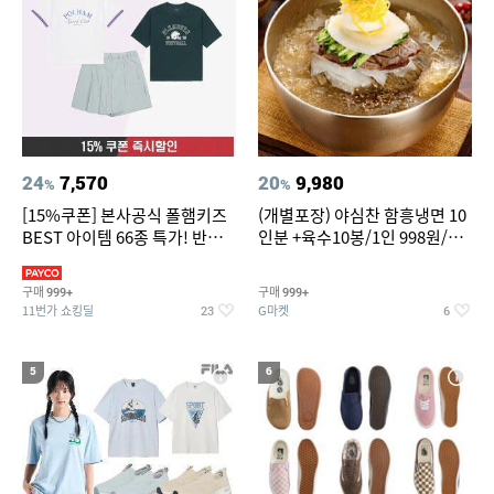
24
7,570
20
9,980
%
%
[15%쿠폰] 본사공식 폴햄키즈
(개별포장) 야심찬 함흥냉면 10
BEST 아이템 66종 특가! 반팔
인분 +육수10봉/1인 998원/머
티/반바지/상하세트 외~
리가 쨍하게 시원한 냉면
구매
구매
999+
999+
11번가 쇼킹딜
G마켓
23
6
5
6