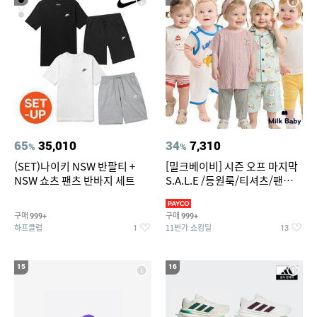
65
35,010
34
7,310
%
%
(SET)나이키 NSW 반팔티 +
[밀크베이비] 시즌 오프 마지막
NSW 쇼츠 팬츠 반바지 세트
S.A.L.E /등원룩/티셔츠/팬츠/
상하복/실내복/팬츠 외
구매
구매
999+
999+
하프클럽
11번가 쇼킹딜
1
13
15
16