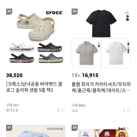
25
26
38,520
15
16,915
%
[크록스]남녀공용 바야밴드 클
폴햄 최저가 카라티셔츠/무지피
로그 슬리퍼 샌들 5종 택1
케/출근룩/쿨피케/데이트/소로
나 티셔츠 3종 택1
구매
구매
167
999+
홈앤쇼핑
SSG
3
1
27
28