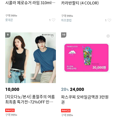
시콜라 제로슈거 라임 310ml
카라반팔티 (4 COLOR)
24캔
구매
구매
999+
999+
롯데온
하프클럽
1
1
9
10
10,000
20
24,000
%
[지오다노/본사] 품절주의 여름
파스쿠찌 모바일금액권 3만원
최최종 특가전~72%OFF 민소
권
매/반팔/반바지/린넨 외
구매
구매
999+
999+