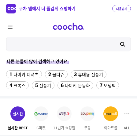
쿠차 앱에서 더 즐겁게 쇼핑하기
다운받기
다른 분들이 많이 검색하고 있어요
1
2
3
나이키 티셔츠
물티슈
휴대용 선풍기
4
5
6
7
크록스
선풍기
나이키 운동화
보냉백
8
9
10
스마트워치
가성비 헤드셋
여자라인 댄스복
11
12
수향미쌀10kg특등급
수향미쌀10kg
실시간
13
14
15
팔찌부자재
포켓몬 카드
애니메이션 키캡
실시간 BEST
G마켓
11번가 쇼킹딜
쿠팡
이마트몰
ALL
하프
16
17
18
리치 음료수
업소용 튀김망
k2 남성 조끼