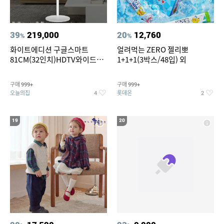
39
219,000
20
12,760
%
%
화이트에디션 구글스마트
얼려먹는 ZERO 젤리뽀
81CM(32인치)HDTV와이드무
1+1+1(3박스/48입) 외
빙뷰 삼탠바이미 거치가능
구매
구매
999+
999+
오늘의집
롯데온
4
2
19
20