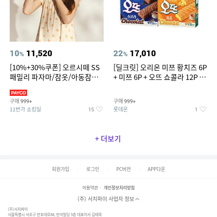
10
11,520
22
17,010
%
%
[10%+30%쿠폰] 오르시떼 SS
[딜크릿] 오리온 미쯔 황치즈 6P
패밀리 파자마/잠옷/아동잠옷/
+ 미쯔 6P + 오뜨 쇼콜라 12P +
아동내의
오뜨 치즈 12P
구매
구매
999+
999+
11번가 쇼킹딜
롯데온
15
1
+ 더보기
회원가입
로그인
PC버전
APP다운
이용약관
개인정보처리방침
(주) 서치파이 사업자 정보
(주)서치파이
서울특별시 서초구 반포대로88, 반석빌딩 5층 대표이사 김태묵