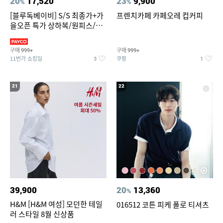
20
17,520
23
9,900
%
%
[블루독베이비] S/S 최종가+가
프렌치카페 카페오레 컵커피
을오픈 특가 상하복/원피스/내
의/팬츠 외 100종
구매
구매
999+
999+
11번가 쇼킹딜
쿠팡
3
1
21
22
39,900
20
13,360
%
H&M [H&M 여성] 모던한 테일
016512 코튼 피케 폴로 티셔츠
러 스타일 8월 신상품