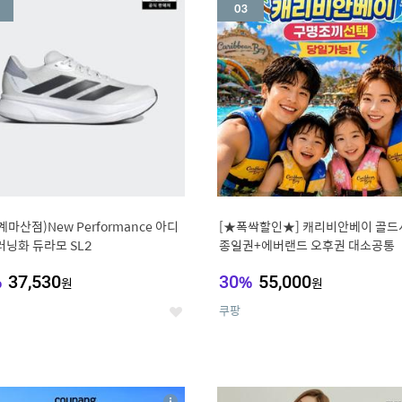
세
계마산점)New Performance 아디
[★폭싹할인★] 캐리비안베이 골드
러닝화 듀라모 SL2
종일권+에버랜드 오후권 대소공통
%
37,530
30
%
55,000
원
원
쿠팡
좋
아
요
7