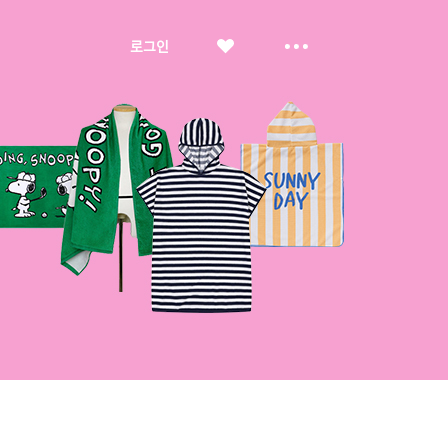
좋
더
로그인
아
보
요
기