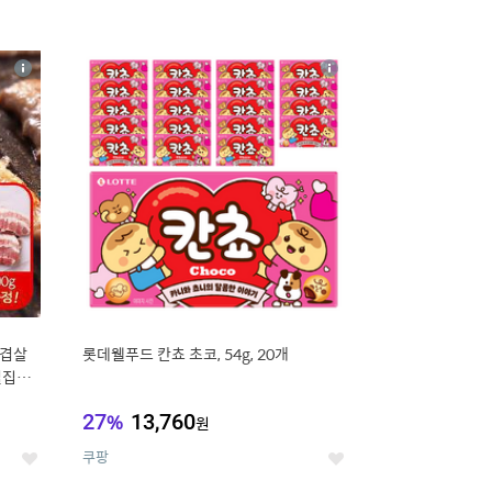
16
상
상
세
세
삼겹살
롯데웰푸드 칸쵸 초코, 54g, 20개
벌집삼
27
%
13,760
원
쿠팡
좋
좋
아
아