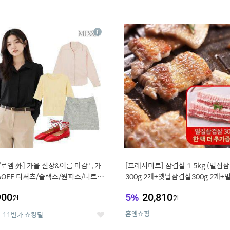
4
15
상
세
/로엠 外] 가을 신상&여름 마감특가
[프레시미트] 삼겹살 1.5kg (벌집
%OFF 티셔츠/슬랙스/원피스/니트/
300g 2개+옛날삼겹살300g 2개+
우스
겹살300g한팩 추가증정)
900
5
%
20,810
원
원
홈앤쇼핑
11번가 쇼킹딜
좋
아