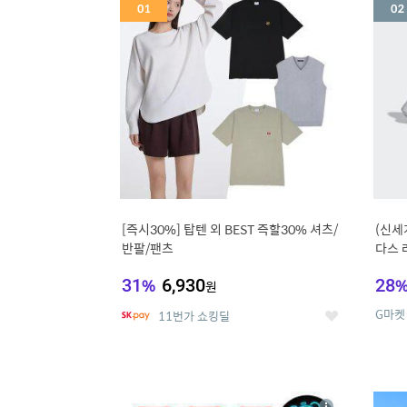
세
[즉시30%] 탑텐 외 BEST 즉할30% 셔츠/
(신세
반팔/팬츠
다스 
31
%
6,930
28
원
G마켓
11번가 쇼킹딜
좋
아
요
5
6