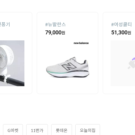
선풍기
#
뉴발란스
#
여성쿨티
79,000
원
51,300
원
G마켓
11번가
롯데온
오늘의집