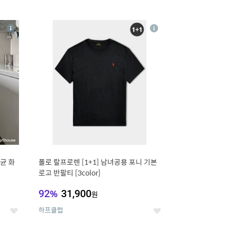
12
상
상
세
세
균 화
폴로 랄프로렌 [1+1] 남녀공용 포니 기본
L
로고 반팔티 [3color]
92
%
31,900
원
하프클럽
좋
좋
아
아
요
요