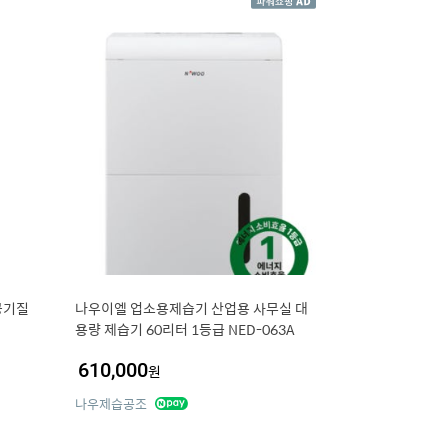
공기질
나우이엘 업소용제습기 산업용 사무실 대
용량 제습기 60리터 1등급 NED-063A
610,000
원
나우제습공조