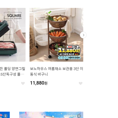
가든 폴딩 양면그릴
보노하우스 여름채소 보관용 3단 이
[한빛카페트][균일가]
GS단독구성 풀세
동식 바구니
매쉬 소파패드 전사이
11,880
원
19,900
원
좋
좋
아
아
요
요
4
상
상