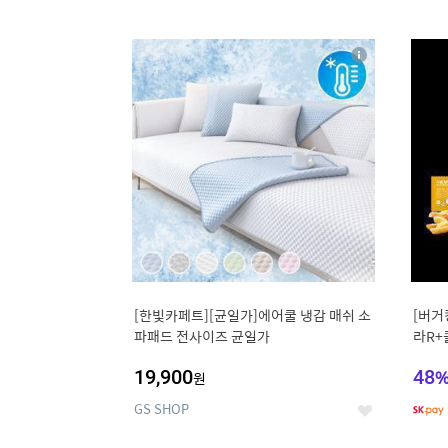
9
1
상
세
[한빛카페트][균일가]에어쿨 냉감 매쉬 소
[버거
파패드 전사이즈 균일가
라R+
19,900
48
원
GS SHOP
좋
아
요