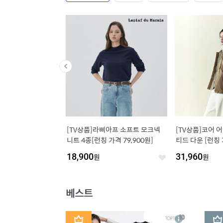
 모공 클렌징 비누 12
[TV상품]라삐아프 소프트 모크넥
[TV상품]코어 
증정 엑소좀 샴푸 59ml
니트 4종[런칭 가격 79,900원]
티드 다운 [런칭 가
00원/블랙차콜 모공 축소
18,900
원
31,960
원
비누 티트리 포레스트향]
좋
좋
아
아
요
요
베스트
1
2
상