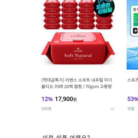
상
세
(역대급특가) 리벤스 소프트 내추럴 아기
스포츠
물티슈 70매 20팩 캡형 / 70gsm 고평량
12
%
17,900
53
원
G마켓
쿠팡
좋
아
요
이런 상품 어때요?