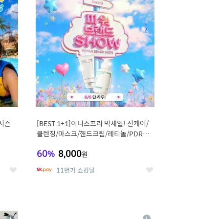
세
세
시즌
[BEST 1+1]이니스프리 빅세일! 선케어/
클렌징/마스크/핸드크림/레티놀/PDRN/
비타C/그린
60
%
8,000
원
11번가 쇼킹딜
좋
좋
아
아
요
요
8