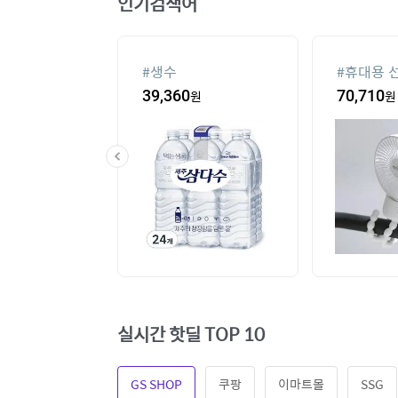
인기검색어
기
#
생수
#
휴대용 
00
원
39,360
원
70,710
원
실시간 핫딜 TOP 10
GS SHOP
쿠팡
이마트몰
SSG