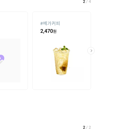
2
/
4
#
메가커피
#
여자라인 댄
2,470
원
59,000
원
2
/
2