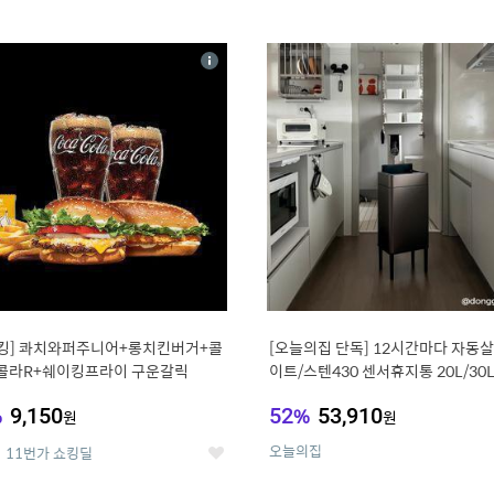
0
11
상
세
킹] 콰치와퍼주니어+롱치킨버거+콜
[오늘의집 단독] 12시간마다 자동살
콜라R+쉐이킹프라이 구운갈릭
이트/스텐430 센서휴지통 20L/30
%
9,150
52
%
53,910
원
원
오늘의집
11번가 쇼킹딜
좋
아
요