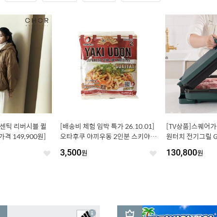
어센틱 리버시블 퀼
[배송비 체험 임박 특가 26.10.01]
[TV상품]스퀘어
격 149,900원]
오타후쿠 야끼우동 2인분 스키야키
원터치 전기그릴 
맛 2개 간편식 즉석요리
트
3,500
원
130,800
원
좋
좋
아
아
요
요
3
상