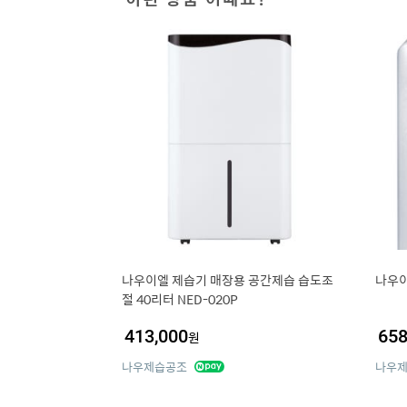
나우이엘 제습기 매장용 공간제습 습도조
나우이
절 40리터 NED-020P
413,000
658
원
나우제습공조
나우