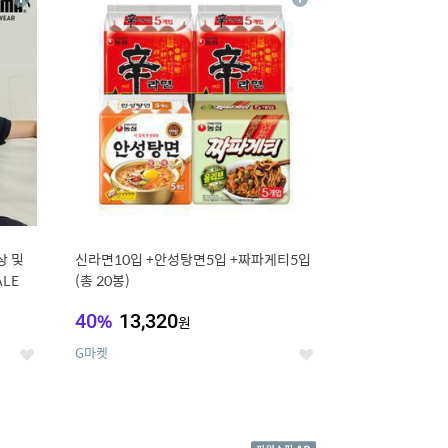
상
상
세
세
상 및
신라면10입 +안성탕면5입 +짜파게티5입
ALE
(총 20봉)
40
%
13,320
원
G마켓
좋
좋
아
아
요
요