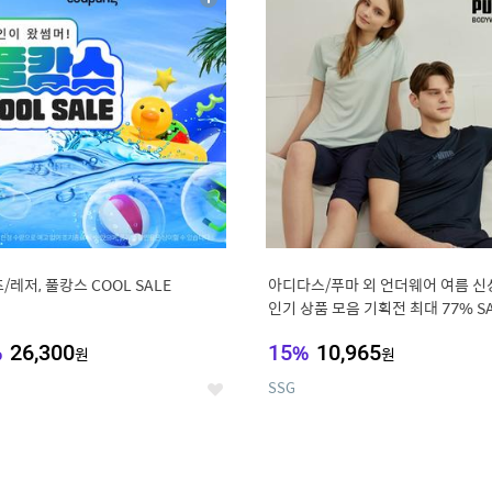
상
세
/레저, 풀캉스 COOL SALE
아디다스/푸마 외 언더웨어 여름 신
인기 상품 모음 기획전 최대 77% S
%
26,300
15
%
10,965
원
원
SSG
좋
아
요