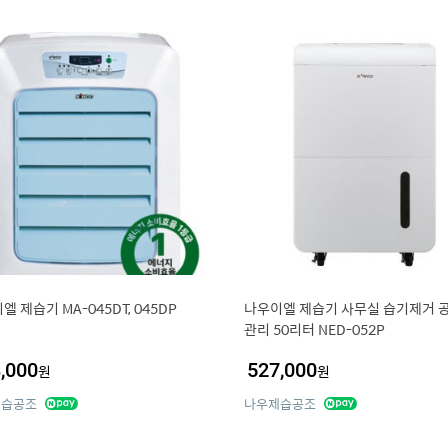
엘 제습기 MA-045DT, 045DP
나우이엘 제습기 사무실 습기제거 
관리 50리터 NED-052P
,000
527,000
원
원
제습공조
나우제습공조