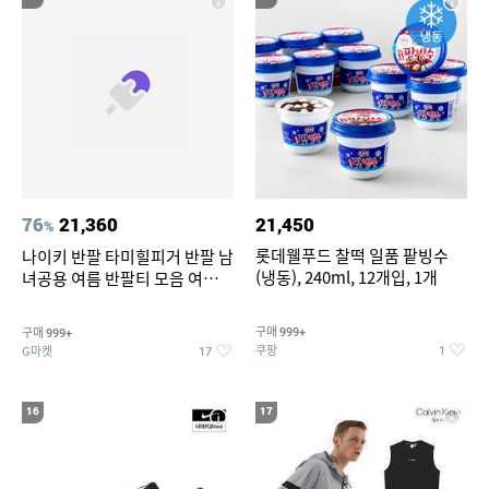
76
21,360
21,450
%
롯데웰푸드 찰떡 일품 팥빙수
나이키 반팔 타미힐피거 반팔 남
(냉동), 240ml, 12개입, 1개
녀공용 여름 반팔티 모음 여름
반팔티 기간한정 특가
구매
구매
999+
999+
쿠팡
G마켓
1
17
16
17