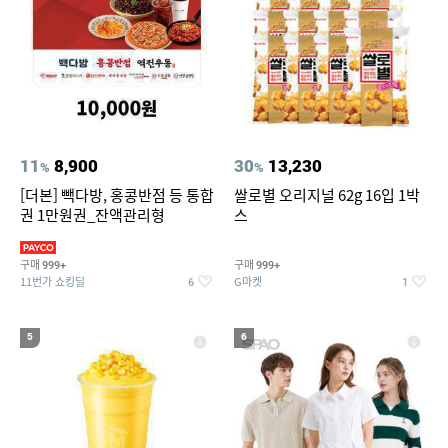
11
8,900
30
13,230
%
%
[더본] 빽다방, 홍콩반점 등 통합
쌀로별 오리지널 62g 16입 1박
권 1만원권_잔액관리형
스
구매
구매
999+
999+
11번가 쇼킹딜
G마켓
6
1
5
6