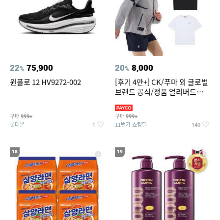
22
75,900
20
8,000
%
%
윈플로 12 HV9272-002
[후기 4만+] CK/푸마 외 글로벌
브랜드 공식/정품 얼리버드
~94%
구매
구매
999+
999+
롯데온
11번가 쇼킹딜
1
140
18
19