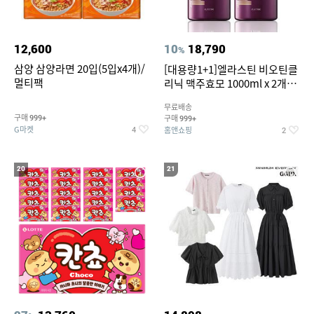
12,600
10
18,790
%
삼양 삼양라면 20입(5입x4개)/
[대용량1+1]엘라스틴 비오틴클
멀티팩
리닉 맥주효모 1000ml x 2개
(샴푸/컨디셔너 택1)
무료배송
구매
구매
999+
999+
G마켓
홈앤쇼핑
4
2
20
21