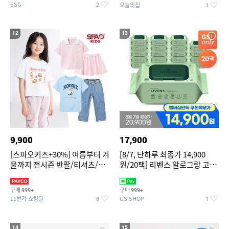
SSG
오늘의집
2
1
12
13
9,900
17,900
[스파오키즈+30%] 여름부터 겨
[8/7, 단하루 최종가 14,900
울까지 전시즌 반팔/티셔츠/셋
원/20팩] 리벤스 알로그랑 고평
업/원피스/팬츠/아우트 外
량 물티슈 70매x20팩
구매
구매
999+
999+
11번가 쇼킹딜
GS SHOP
8
1
14
15