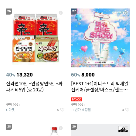
26
27
40
13,320
60
8,000
%
%
신라면10입 +안성탕면5입 +짜
[BEST 1+1]이니스프리 빅세일!
파게티5입 (총 20봉)
선케어/클렌징/마스크/핸드크
림/레티놀/PDRN/비타C/그린
구매
구매
999+
999+
G마켓
11번가 쇼킹딜
5
4
28
29