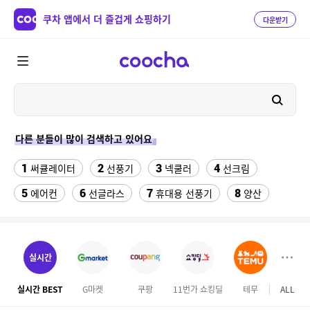
쿠차 앱에서 더 즐겁게 쇼핑하기
다운받기
다른 분들이 많이 검색하고 있어요
1
2
3
4
써큘레이터
선풍기
넥쿨러
선크림
5
6
7
8
에어컨
선글라스
휴대용 선풍기
양산
9
10
여성 댄스복
실외기없는 에어컨
11
12
수향미쌀10kg특등급
성인용세발자전거중고
실시간
13
14
위닉스 dn3e170 lwk
메가커피
실시간 BEST
G마켓
쿠팡
11번가 쇼킹딜
테무
ALL
하이
15
16
차량햇빛가리개
풍기인견바지