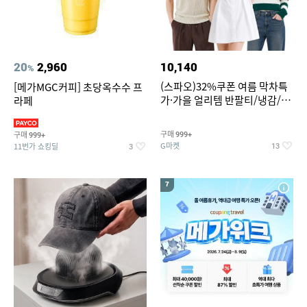
20
2,960
10,140
%
(스파오)32%쿠폰 여름 막차특
[메가MGC커피] 초당옥수수 프
가·가을 얼리템 반팔티/냉감/반
라페
바지/린넨/맨투맨/슬랙스/가디
건 외 ~74%OFF
구매
구매
999+
999+
G마켓
11번가 쇼킹딜
13
3
7