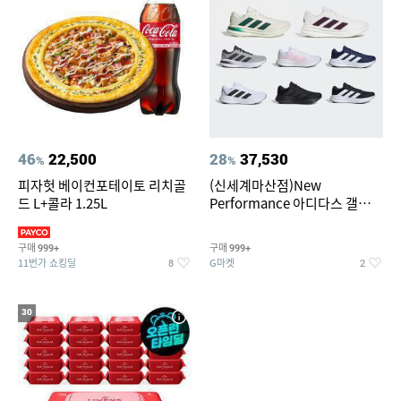
46
22,500
28
37,530
%
%
피자헛 베이컨포테이토 리치골
(신세계마산점)New
드 L+콜라 1.25L
Performance 아디다스 갤럭시
런 7종 택 1
구매
구매
999+
999+
11번가 쇼킹딜
G마켓
8
2
30