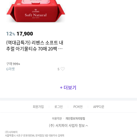
12
17,900
%
(역대급특가) 리벤스 소프트 내
추럴 아기물티슈 70매 20팩 캡
형 / 70gsm 고평량
구매
999+
G마켓
5
+ 더보기
회원가입
로그인
PC버전
APP다운
이용약관
개인정보처리방침
(주) 서치파이 사업자 정보
(주)서치파이
서울특별시 서초구 반포대로88, 반석빌딩 5층 대표이사 김태묵