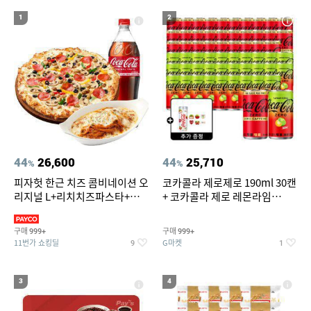
17
18
19
라이트라이드 360
버거킹
나이키운동화
1
2
20
아쿠아슈즈
44
26,600
44
25,710
%
%
피자헛 한근 치즈 콤비네이션 오
코카콜라 제로제로 190ml 30캔
리지널 L+리치치즈파스타+콜
+ 코카콜라 제로 레몬라임
라 1.25L
190ml 30캔 + (증정) 콜드컵+스
티커 세트
구매
구매
999+
999+
11번가 쇼킹딜
G마켓
9
1
3
4