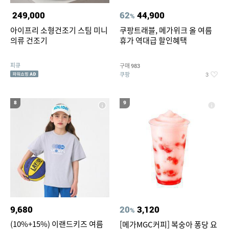
249,000
62
44,900
%
아이프리 소형건조기 스팀 미니
쿠팡트래블, 메가위크 올 여름
의류 건조기
휴가 역대급 할인혜택
피큐
구매
983
쿠팡
3
8
9
9,680
20
3,120
%
(10%+15%) 이랜드키즈 여름
[메가MGC커피] 복숭아 퐁당 요