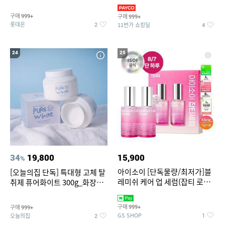
트아메리카노/헤이즐넛)
3,390원~/상하복/래쉬가드/수
영복/티셔츠/
구매
구매
999+
999+
롯데온
11번가 쇼킹딜
2
4
24
25
34
19,800
15,900
%
아이소이 [단독물량/최저가]블
[오늘의집 단독] 특대형 고체 탈
레미쉬 케어 업 세럼(잡티 로즈
취제 퓨어화이트 300g_화장실
세럼) 20ml 더블기획 (사용기한
탈취제 담배냄새제거 거실탈취
2027-04-24)
구매
구매
999+
999+
GS SHOP
오늘의집
1
2