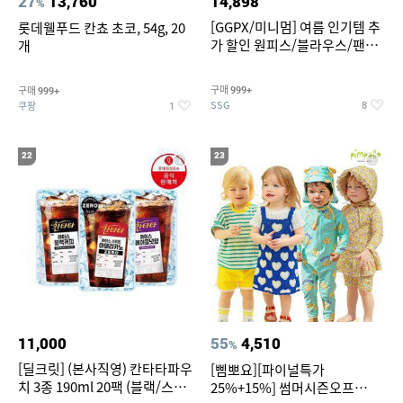
27
13,760
14,898
%
[GGPX/미니멈] 여름 인기템 추
롯데웰푸드 칸쵸 초코, 54g, 20
가 할인 원피스/블라우스/팬츠
개
~
구매
구매
999+
999+
SSG
쿠팡
8
1
22
23
11,000
55
4,510
%
[딜크릿] (본사직영) 칸타타파우
[삠뽀요][파이널특가
치 3종 190ml 20팩 (블랙/스위
25%+15%] 썸머시즌오프