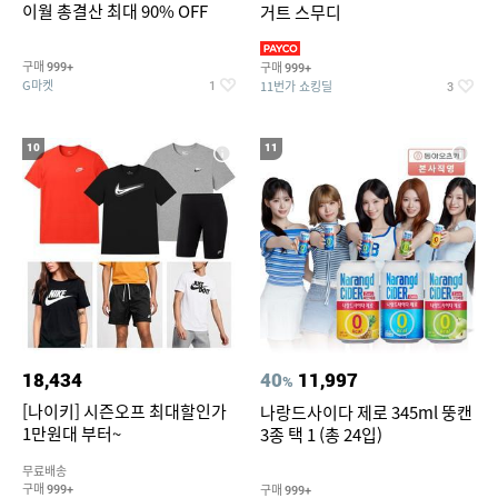
이월 총결산 최대 90% OFF
거트 스무디
구매
구매
999+
999+
G마켓
11번가 쇼킹딜
1
3
10
11
18,434
40
11,997
%
[나이키] 시즌오프 최대할인가
나랑드사이다 제로 345ml 뚱캔
1만원대 부터~
3종 택 1 (총 24입)
무료배송
구매
구매
999+
999+