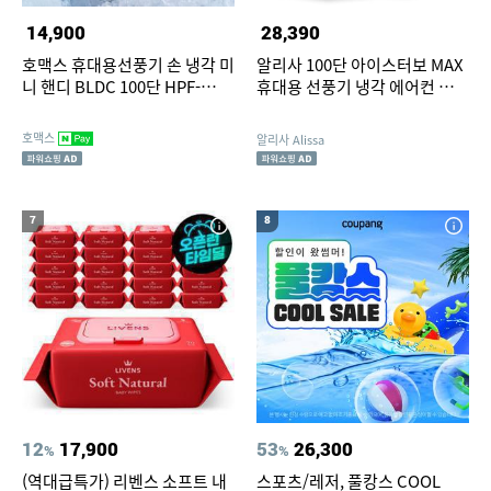
14,900
28,390
호맥스 휴대용선풍기 손 냉각 미
알리사 100단 아이스터보 MAX
니 핸디 BLDC 100단 HPF-
휴대용 선풍기 냉각 에어컨 손
5000
선풍기 손풍기 미니 핸디
호맥스
알리사 Alissa
7
8
12
17,900
53
26,300
%
%
(역대급특가) 리벤스 소프트 내
스포츠/레저, 풀캉스 COOL