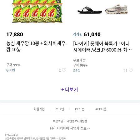
17,880
44
61,040
%
농심 새우깡 10봉 + 와사비새우
[나이키] 풋웨어 쓱특가 ! 이니
깡 10봉
시에이터,덩크,P-6000 外 최대
~50% SALE
무료배송
구매
구매
999+
999+
G마켓
SSG
2
11
+ 더보기
회원가입
로그인
PC버전
APP다운
이용약관
개인정보처리방침
(주) 서치파이 사업자 정보
(주)서치파이
서울특별시 서초구 반포대로88, 반석빌딩 5층 대표이사 김태묵