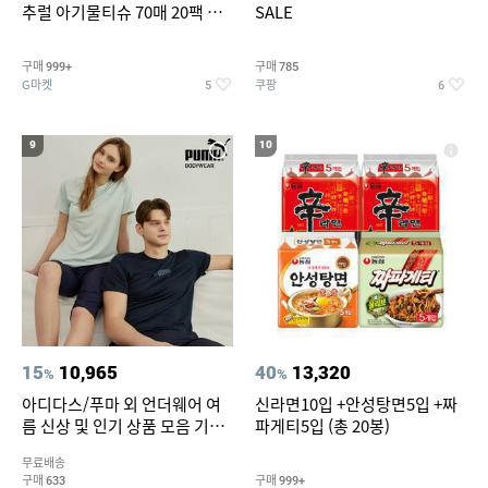
추럴 아기물티슈 70매 20팩 캡
SALE
형 / 70gsm 고평량
구매
구매
999+
785
G마켓
쿠팡
5
6
9
10
15
10,965
40
13,320
%
%
아디다스/푸마 외 언더웨어 여
신라면10입 +안성탕면5입 +짜
름 신상 및 인기 상품 모음 기획
파게티5입 (총 20봉)
전 최대 77% SALE
무료배송
구매
구매
633
999+