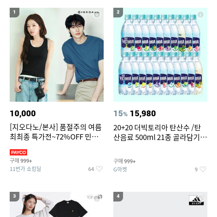
17
18
대나무돗자리
전기롤
1
2
19
자동차 온풍기 차량용 히터 24V 12V 미니 난방기
20
댄스복 상의
10,000
15
15,980
%
[지오다노/본사] 품절주의 여름
20+20 더빅토리아 탄산수 /탄
최최종 특가전~72%OFF 민소
산음료 500ml 21종 골라담기
매/반팔/반바지/린넨 외
(총 2박스/분리배송)
구매
구매
999+
999+
11번가 쇼킹딜
G마켓
64
9
3
4