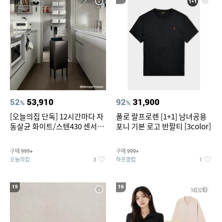
52
53,910
92
31,900
%
%
[오늘의집 단독] 12시간마다 자
폴로 랄프로렌 [1+1] 남녀공용
동살균 화이트/스텐430 센서휴
포니 기본 로고 반팔티 [3color]
지통 20L/30L
구매
구매
999+
999+
오늘의집
하프클럽
3
1
15
16