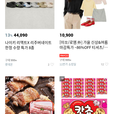
13
44,090
10,900
%
[미쏘/로엠 外] 가을 신상&여름
나이키 리액트X 리주버네이트
마감특가 ~86%OFF 티셔츠/슬
한정 수량 특가 8종
랙스/원피스/니트/블라우스
구매
구매
999+
999+
11번가 쇼킹딜
롯데온
12
2
17
18