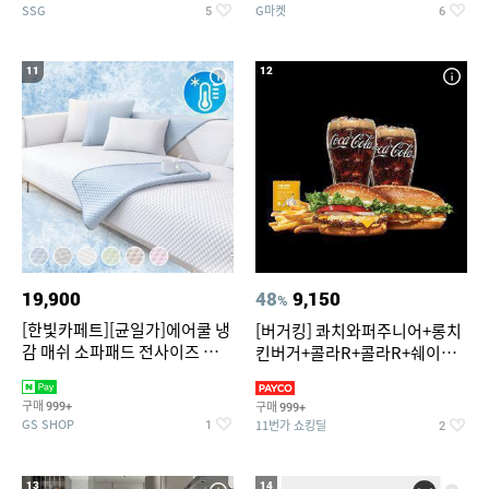
SSG
G마켓
5
6
11
12
19,900
48
9,150
%
[한빛카페트][균일가]에어쿨 냉
[버거킹] 콰치와퍼주니어+롱치
감 매쉬 소파패드 전사이즈 균일
킨버거+콜라R+콜라R+쉐이킹
가
프라이 구운갈릭
구매
구매
999+
999+
GS SHOP
11번가 쇼킹딜
1
2
13
14