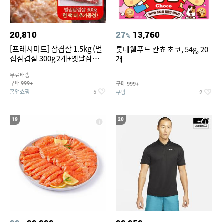
20,810
27
13,760
%
[프레시미트] 삼겹살 1.5kg (벌
롯데웰푸드 칸쵸 초코, 54g, 20
집삼겹살 300g 2개+옛날삼겹살
개
300g 2개+벌집삼겹살300g한
무료배송
팩 추가증정)
구매
구매
999+
999+
홈앤쇼핑
쿠팡
5
2
19
20