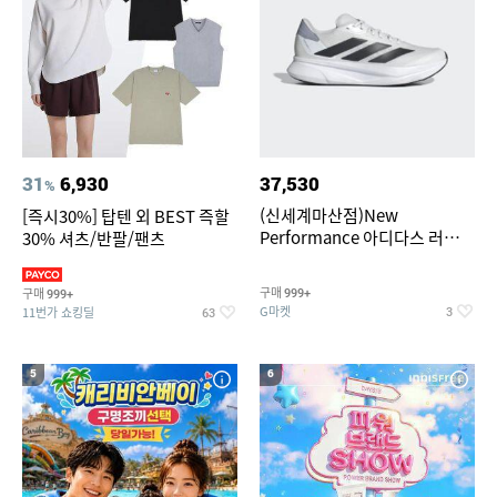
31
6,930
37,530
%
(신세계마산점)New
[즉시30%] 탑텐 외 BEST 즉할
Performance 아디다스 러닝화
30% 셔츠/반팔/팬츠
듀라모 SL2
구매
구매
999+
999+
G마켓
11번가 쇼킹딜
3
63
5
6