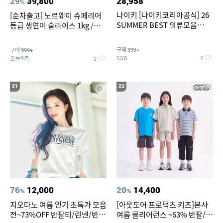
29
39,800
28,958
%
나이키 [나이키코리아공식] 26
[순차출고] 노르웨이 슈페리어
SUMMER BEST 의류모음
등급 생연어 슬라이스 1kg /
~55% SALE
500g / 300g 항공직송
구매
구매
999+
999+
SSG
오늘의집
2
2
21
22
76
12,000
20
14,400
%
%
지오다노 여름 인기 초특가 모음
[아웃도어 프로덕츠 키즈]본사
전~73%OFF 반팔티/린넨/반바
여름 클리어런스 ~63% 반팔/반