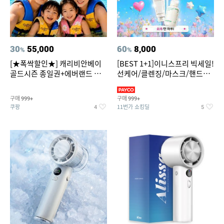
30
55,000
60
8,000
%
%
[★폭싹할인★] 캐리비안베이
[BEST 1+1]이니스프리 빅세일!
골드시즌 종일권+에버랜드 오
선케어/클렌징/마스크/핸드크
후권 대소공통
림/레티놀/PDRN/비타C/그린
구매
구매
999+
999+
쿠팡
11번가 쇼킹딜
4
5