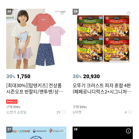
25
26
30
1,750
30
20,930
%
%
[최대30%][탑텐키즈] 전상품
오뚜기 크러스트 피자 혼합 4판
시즌오프 반팔티/맨투맨/상하
(페페로니디럭스2+시그니처익
복/레깅스 외 100종
스트림2)
구매
구매
999+
999+
11번가 쇼킹딜
G마켓
29
4
27
28