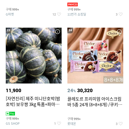
지 외
바지/수영복
구매
구매
999+
999+
G마켓
11번가 쇼킹딜
12
3
23
24
11,900
24
30,320
%
[자연진리] 제주 미니단호박(밤
끌레도르 프리미엄 아이스크림
호박) 보우짱 3kg 특품+파마산
바 5종 24개 (8+8+8개) /쿠키앤
치즈 증정
크림/베리믹스/헤이즐넛초코
구매
구매
999+
999+
GS SHOP
롯데온
1
3