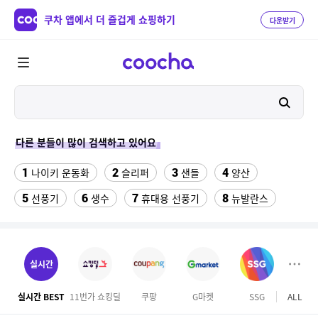
쿠차 앱에서 더 즐겁게 쇼핑하기
다운받기
다른 분들이 많이 검색하고 있어요
1
2
3
4
나이키 운동화
슬리퍼
샌들
양산
5
6
7
8
선풍기
생수
휴대용 선풍기
뉴발란스
9
10
크로커다일레이디 원피스
수향미쌀10kg특등급
11
12
여자라인 댄스복롱스커트
가정용 인형뽑기기계
실시간
13
14
이사 박스
성인용세발자전거중고
실시간 BEST
11번가 쇼킹딜
쿠팡
G마켓
SSG
ALL
하이
15
16
razer마우스
오랄비 어린이 전동칫솔모 리필