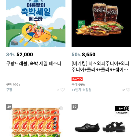
34
52,000
50
8,650
%
%
쿠팡트래블, 숙박 세일 페스타
[버거킹] 치즈와퍼주니어+와퍼
주니어+콜라R+콜라R+쉐이킹
프라이 스윗어니언
구매
구매
999+
999+
쿠팡
11번가 쇼킹딜
8
12
29
30