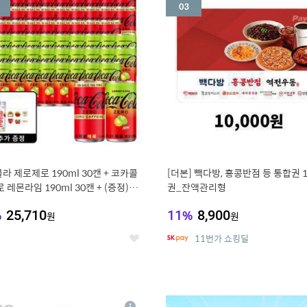
세
라 제로제로 190ml 30캔 + 코카콜
[더본] 빽다방, 홍콩반점 등 통합권 
 레몬라임 190ml 30캔 + (증정) 콜
권_잔액관리형
스티커 세트
%
25,710
11
%
8,900
원
원
11번가 쇼킹딜
좋
아
요
7