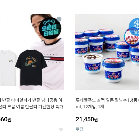
4
15
상
세
 반팔 타미힐피거 반팔 남녀공용 여
롯데웰푸드 찰떡 일품 팥빙수 (냉동),
팔티 모음 여름 반팔티 기간한정 특가
ml, 12개입, 1개
560
21,450
원
원
쿠팡
좋
아