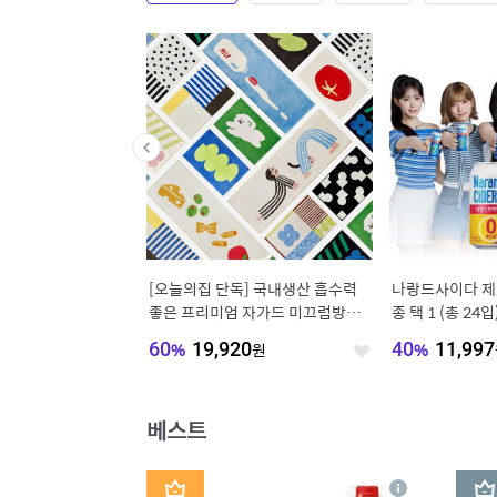
노트르 화이트 오피스
[오늘의집 단독] 국내생산 흡수력
나랑드사이다 제로
컴퓨터600/800/100
좋은 프리미엄 자가드 미끄럼방지
종 택 1 (총 24입
00
주방/발매트 16종
410
원
60
%
19,920
원
40
%
11,997
좋
좋
아
아
요
요
베스트
1
2
상