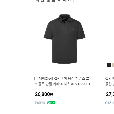
[롯데백화점] 컬럼비아 남성 파슨스 포인
컬럼비
트 폴로 반팔 카라 티셔츠 AE9166 LE122
등산 
1274732
26,800
27,
원
롯데ON
CJ온