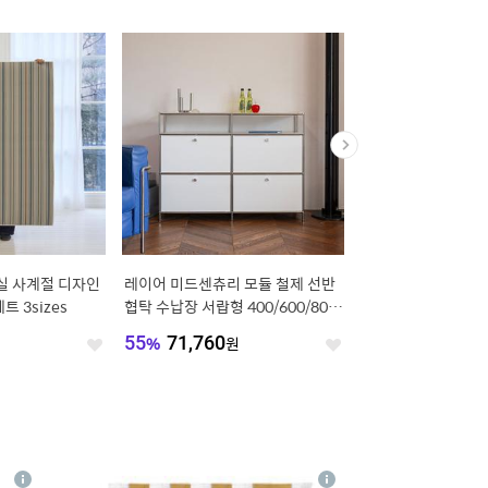
실 사계절 디자인
레이어 미드센츄리 모듈 철제 선반
[오늘의집 단독] 한옥
 3sizes
협탁 수납장 서랍형 400/600/800/
콤비블라인드 트리플쉐
1200
전동 한옥블라인드
원
55
%
71,760
원
31
%
13,401
원
좋
좋
아
아
요
요
4
상
상