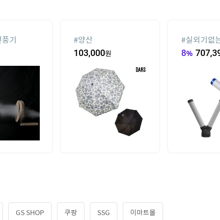
선풍기
#
양산
#
실외기없는
103,000
원
8
%
707,3
GS SHOP
쿠팡
SSG
이마트몰