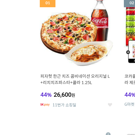
세
피자헛 한근 치즈 콤비네이션 오리지널 L
코카콜
+리치치즈파스타+콜라 1.25L
라 제로
드컵+
44
%
26,600
44
원
G마켓
11번가 쇼킹딜
좋
아
요
5
6