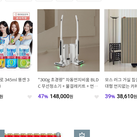
 345ml 뚱캔 3
"300g 초경량" 자동먼지비움 BLD
모스 러그 거실 침
)
C 무선청소기 + 물걸레키트 + 먼지
대형 먼지없는 카페트
봉투 5장
원
47
%
148,000
원
39
%
38,610
좋
좋
아
아
요
요
3
상