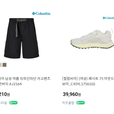
아 남성 여름 자외선차단 카고팬츠
[컬럼비아] (여성) 패시트 75 아웃
반바지 AJ2164
보아_C45YL1756102
210
39,960
원
원
스타일
하프클럽