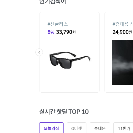
인기검색어
컨
#
선글라스
#
휴대용 
,000
원
8
%
33,790
원
24,900
원
실시간 핫딜 TOP 10
오늘의집
G마켓
롯데온
11번가