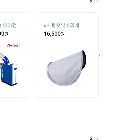
2
/
4
 에어컨
#
차량햇빛가리개
#
여성칠부바지
90
원
16,500
원
8
%
31,410
원
2
/
2