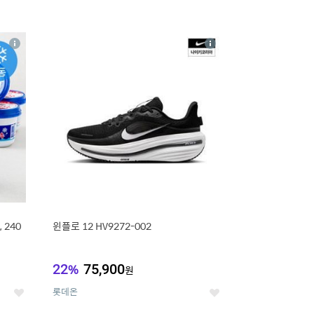
16
상
상
세
세
 240
윈플로 12 HV9272-002
22
%
75,900
원
롯데온
좋
좋
아
아