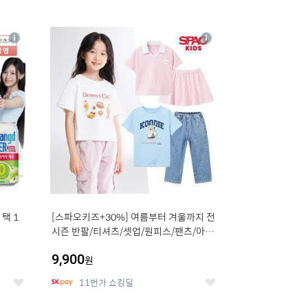
12
상
상
세
세
택 1
[스파오키즈+30%] 여름부터 겨울까지 전
시즌 반팔/티셔츠/셋업/원피스/팬츠/아우
트 外
9,900
원
11번가 쇼킹딜
좋
좋
아
아
요
요