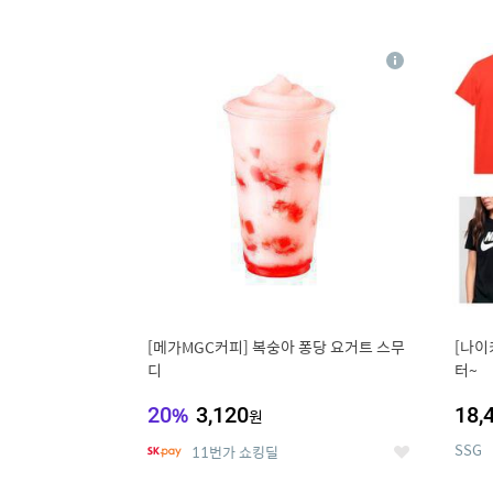
9
1
상
세
[메가MGC커피] 복숭아 퐁당 요거트 스무
[나이
디
터~
20
%
3,120
18,
원
SSG
11번가 쇼킹딜
좋
아
요