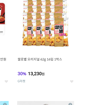
세
세
1만원
쌀로별 오리지널 62g 16입 1박스
30
%
13,230
원
G마켓
좋
좋
아
아
요
요
8