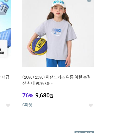
상
상
세
세
역대급
(10%+15%) 이랜드키즈 여름 이월 총결
산 최대 90% OFF
76
%
9,680
원
G마켓
좋
좋
아
아
요
요