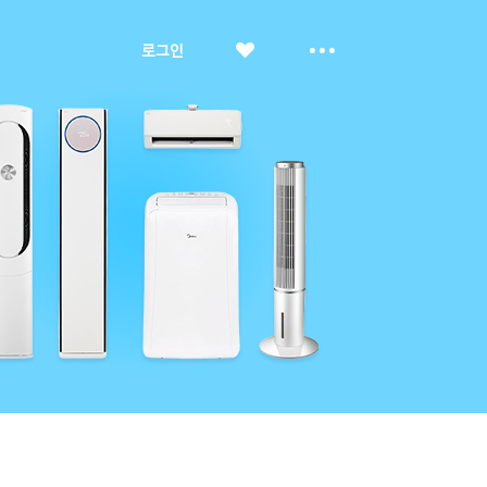
좋
더
로그인
아
보
요
기