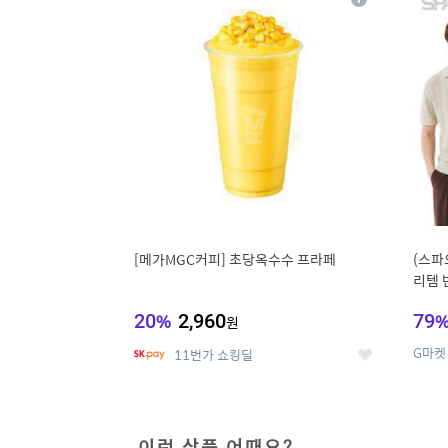
상
세
[메가MGC커피] 초당옥수수 프라페
(스파
리템 
랙스/
20
%
2,960
79
원
G마켓
11번가 쇼킹딜
좋
아
요
이런 상품 어때요?