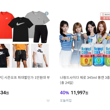
0
11
상
세
키] 시즌오프 최대할인가 1만원대 부
나랑드사이다 제로 345ml 뚱캔 3종 
(총 24입)
434
40
%
11,997
원
원
오늘의집
좋
아
요