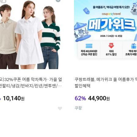
상
세
오)32%쿠폰 여름 막차특가·가을 얼
쿠팡트래블, 메가위크 올 여름휴가 
반팔티/냉감/반바지/린넨/맨투맨/슬
할인혜택
가디건 외 ~74%OFF
%
10,140
62
%
44,900
원
원
쿠팡
좋
아
요