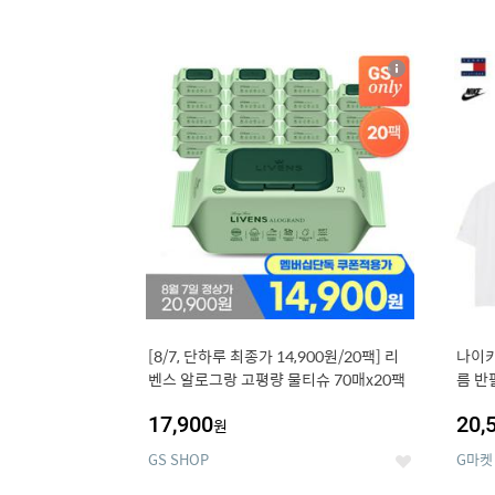
13
1
상
세
[8/7, 단하루 최종가 14,900원/20팩] 리
나이키
벤스 알로그랑 고평량 물티슈 70매x20팩
름 반
17,900
20,
원
GS SHOP
G마켓
좋
아