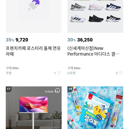
35
9,720
30
36,250
%
%
프렌치카페 로스터리 돌체 연유
(신세계마산점)New
라떼
Performance 아디다스 갤럭시
런 7종 택 1
구매
구매
999+
999+
쿠팡
G마켓
1
3
17
18