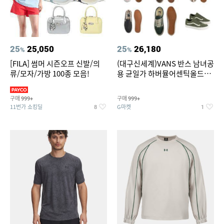
25
25,050
25
26,180
%
%
[FILA] 썸머 시즌오프 신발/의
(대구신세계)VANS 반스 남녀공
류/모자/가방 100종 모음!
용 균일가 하버뮬어센틱올드스
쿨슬립온 9종 택1브랜드 (반스)
구매
구매
999+
999+
11번가 쇼킹딜
G마켓
8
1