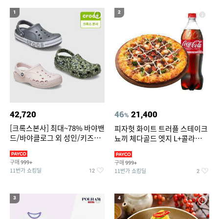
19
20
파타고니아
가정용 인형뽑기기계
1
2
42,720
46
21,400
%
[크록스본사] 최대~78% 바야밴
피자헛 화이트 트러플 스테이크
드/바야클로그 외 성인/키즈
뇨끼 체다골드 엣지 L+콜라
BEST
1.25L
구매
구매
999+
999+
11번가 쇼킹딜
11번가 쇼킹딜
12
2
3
4