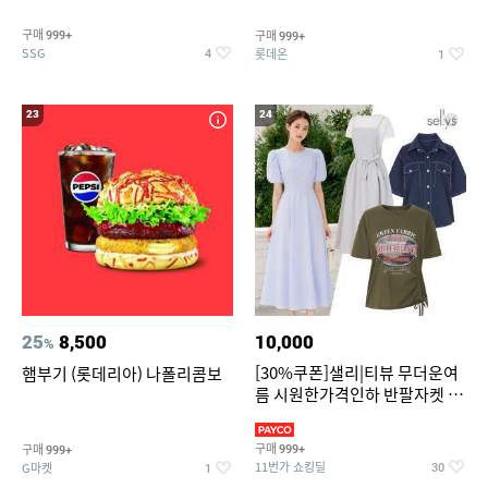
구매
구매
999+
999+
SSG
롯데온
4
1
23
24
25
8,500
10,000
%
[30%쿠폰]샐리|티뷰 무더운여
햄부기 (롯데리아) 나폴리콤보
름 시원한가격인하 반팔자켓 1
만원대 100종 한정특가
구매
구매
999+
999+
11번가 쇼킹딜
G마켓
30
1