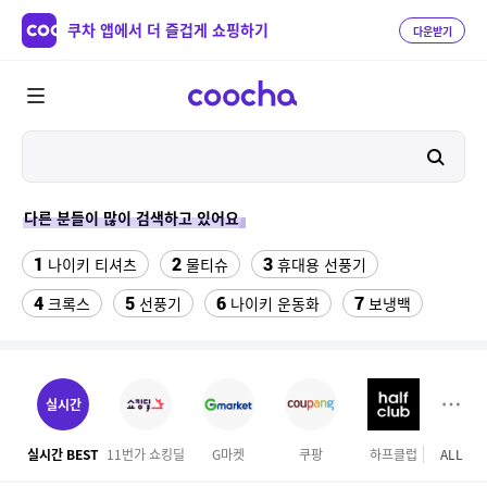
쿠차 앱에서 더 즐겁게 쇼핑하기
다운받기
다른 분들이 많이 검색하고 있어요
1
2
3
나이키 티셔츠
물티슈
휴대용 선풍기
4
5
6
7
크록스
선풍기
나이키 운동화
보냉백
8
9
10
스마트워치
가성비 헤드셋
여자라인 댄스복
11
12
수향미쌀10kg특등급
수향미쌀10kg
실시간
13
14
15
팔찌부자재
포켓몬 카드
애니메이션 키캡
실시간 BEST
11번가 쇼킹딜
G마켓
쿠팡
하프클럽
ALL
SS
16
17
18
리치 음료수
업소용 튀김망
k2 남성 조끼