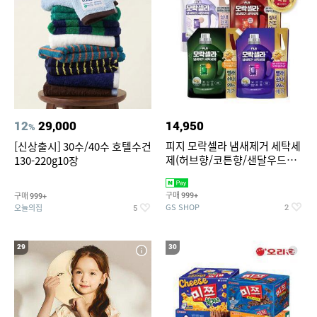
12
29,000
14,950
%
피지 모락셀라 냄새제거 세탁세
[신상출시] 30수/40수 호텔수건
제(허브향/코튼향/샌달우드향/
130-220g10장
화이트머스크향) 2.3리필 4종
택1
구매
구매
999+
999+
GS SHOP
오늘의집
2
5
29
30