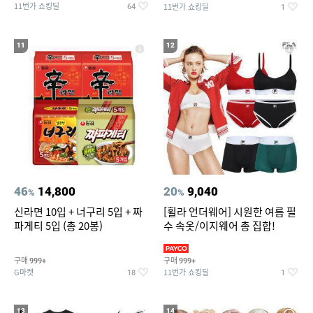
11번가 쇼킹딜
11번가 쇼킹딜
64
1
11
12
46
14,800
20
9,040
%
%
신라면 10입 + 너구리 5입 + 짜
[휠라 언더웨어] 시원한 여름 필
파게티 5입 (총 20봉)
수 속옷/이지웨어 총 집합!
구매
구매
999+
999+
G마켓
11번가 쇼킹딜
18
1
13
14