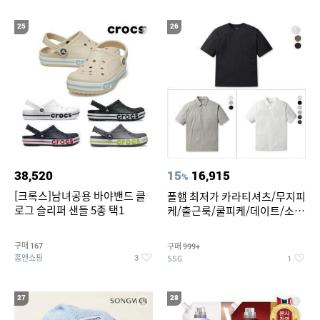
25
26
38,520
15
16,915
%
[크록스]남녀공용 바야밴드 클
폴햄 최저가 카라티셔츠/무지피
로그 슬리퍼 샌들 5종 택1
케/출근룩/쿨피케/데이트/소로
나 티셔츠 3종 택1
구매
구매
167
999+
홈앤쇼핑
SSG
3
1
27
28