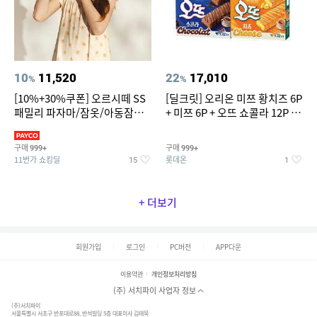
10
11,520
22
17,010
%
%
[10%+30%쿠폰] 오르시떼 SS
[딜크릿] 오리온 미쯔 황치즈 6P
패밀리 파자마/잠옷/아동잠옷/
+ 미쯔 6P + 오뜨 쇼콜라 12P +
아동내의
오뜨 치즈 12P
구매
구매
999+
999+
11번가 쇼킹딜
롯데온
15
1
+ 더보기
회원가입
로그인
PC버전
APP다운
이용약관
개인정보처리방침
(주) 서치파이 사업자 정보
(주)서치파이
서울특별시 서초구 반포대로88, 반석빌딩 5층 대표이사 김태묵