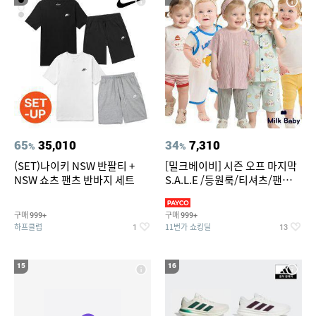
65
35,010
34
7,310
%
%
(SET)나이키 NSW 반팔티 +
[밀크베이비] 시즌 오프 마지막
NSW 쇼츠 팬츠 반바지 세트
S.A.L.E /등원룩/티셔츠/팬츠/
상하복/실내복/팬츠 외
구매
구매
999+
999+
하프클럽
11번가 쇼킹딜
1
13
15
16