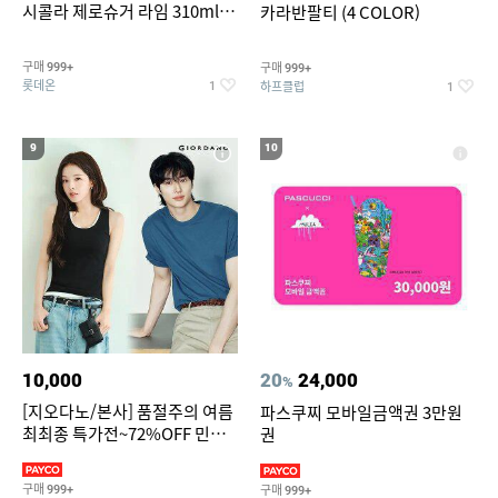
시콜라 제로슈거 라임 310ml
카라반팔티 (4 COLOR)
24캔
구매
구매
999+
999+
롯데온
하프클럽
1
1
9
10
10,000
20
24,000
%
[지오다노/본사] 품절주의 여름
파스쿠찌 모바일금액권 3만원
최최종 특가전~72%OFF 민소
권
매/반팔/반바지/린넨 외
구매
구매
999+
999+