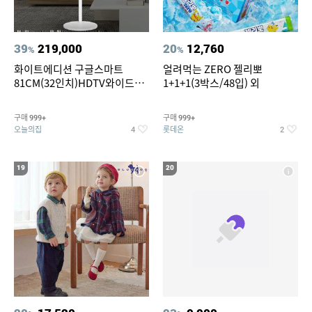
39
219,000
20
12,760
%
%
화이트에디션 구글스마트
얼려먹는 ZERO 젤리뽀
81CM(32인치)HDTV와이드무
1+1+1(3박스/48입) 외
빙뷰 삼탠바이미 거치가능
구매
구매
999+
999+
오늘의집
롯데온
4
2
19
20