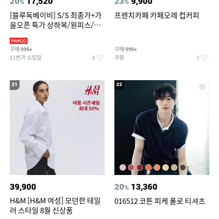
20
17,520
23
9,900
%
%
[블루독베이비] S/S 최종가+가
프렌치카페 카페오레 컵커피
을오픈 특가 상하복/원피스/내
의/팬츠 외 100종
구매
구매
999+
999+
11번가 쇼킹딜
쿠팡
3
1
21
22
39,900
20
13,360
%
H&M [H&M 여성] 모던한 테일
016512 코튼 피케 폴로 티셔츠
러 스타일 8월 신상품