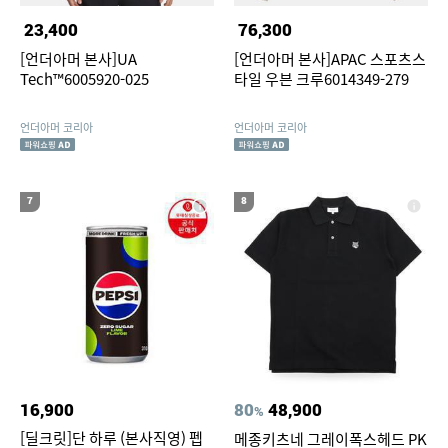
23,400
76,300
[언더아머 본사]UA
[언더아머 본사]APAC 스포츠스
Tech™6005920-025
타일 우븐 크루6014349-279
언더아머 코리아
언더아머 코리아
7
8
16,900
80
48,900
%
[딜크릿]단 하루 (본사직영) 펩
메종키츠네 그레이폭스헤드 PK