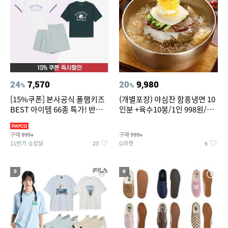
24
7,570
20
9,980
%
%
[15%쿠폰] 본사공식 폴햄키즈
(개별포장) 야심찬 함흥냉면 10
BEST 아이템 66종 특가! 반팔
인분 +육수10봉/1인 998원/머
티/반바지/상하세트 외~
리가 쨍하게 시원한 냉면
구매
구매
999+
999+
11번가 쇼킹딜
G마켓
23
6
5
6