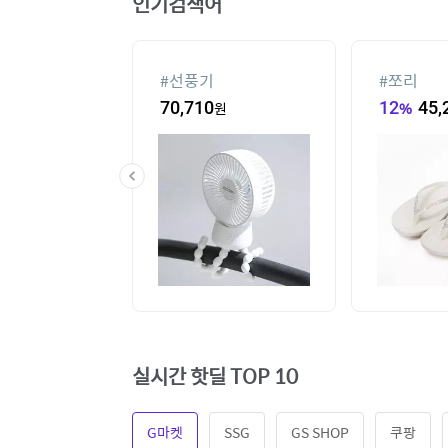
인기검색어
#
선풍기
#
쪼리
3,260
원
70,710
원
12
%
45,
실시간 핫딜 TOP 10
G마켓
SSG
GS SHOP
쿠팡