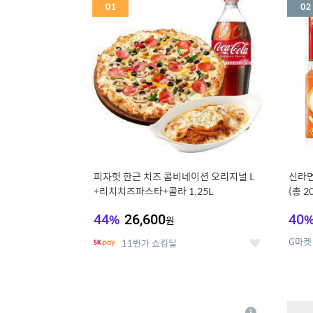
세
피자헛 한근 치즈 콤비네이션 오리지널 L
신라면
+리치치즈파스타+콜라 1.25L
(총 2
44
%
26,600
40
원
G마켓
11번가 쇼킹딜
좋
아
요
5
6