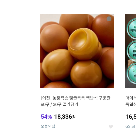
13
1
상
세
[이천] 농장직송 탱글촉촉 맥반석 구운란
마이녹
60구 / 30구 골라담기
독일산
용량 1
54
%
18,336
16,
원
오늘의집
GS S
좋
아