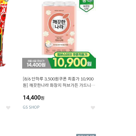
상
상
세
세
[8/6 단하루 3,500원쿠폰 최종가 10,900
원] 깨끗한나라 화장지 허브가든 가드니아
27m 30롤
14,400
원
GS SHOP
좋
좋
아
아
요
요