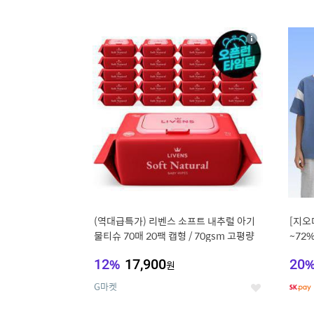
9
1
상
세
(역대급특가) 리벤스 소프트 내추럴 아기
[지오
물티슈 70매 20팩 캡형 / 70gsm 고평량
~72
12
%
17,900
20
원
G마켓
좋
아
요