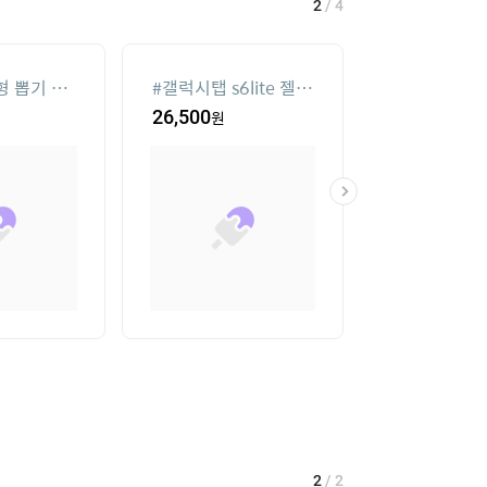
2
/
4
형 뽑기 기
#
갤럭시탭 s6lite 젤리
#
성인용세발자
키보드케이스
고
26,500
원
271,200
원
1
/
2