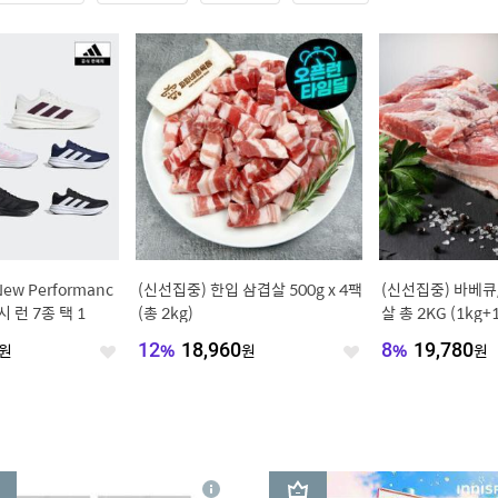
햇살듬뿍 사과즙
(아이허브) 나우푸드 마그네슘 글리
(신선집중) 수향미 10kg 
량 100포 벌크
시네이트 180정 2개
골든퀸3호 상등급
16
%
41,910
원
10
%
41,940
원
좋
좋
아
아
요
요
3
상