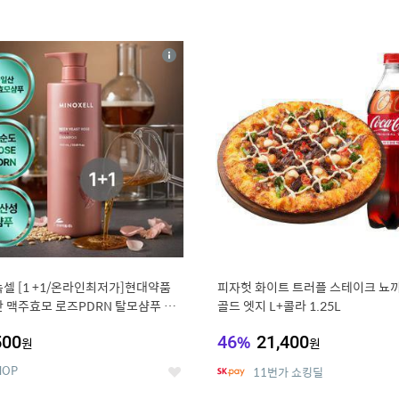
4
15
상
세
셀 [1 +1/온라인최저가]현대약품
피자헛 화이트 트러플 스테이크 뇨끼
 맥주효모 로즈PDRN 탈모샴푸 대
골드 엣지 L+콜라 1.25L
000ml (정가 100,000원)
500
46
%
21,400
원
원
HOP
11번가 쇼킹딜
좋
아