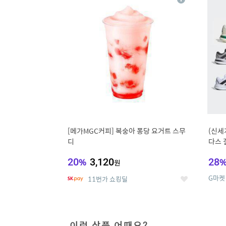
상
세
[메가MGC커피] 복숭아 퐁당 요거트 스무
(신세
디
다스 
20
%
3,120
28
원
G마켓
11번가 쇼킹딜
좋
아
요
이런 상품 어때요?