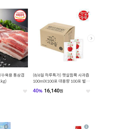
25년 햅쌀
(단 하루 29900원) 본드 20 24 28
(단 하루 특가) 샘트리 맛 
인치 여행용 캐리어 기내용 수화물
오리지널 1개(20g x 20
용 여행가방 케리어가방 (20%쿠
장) 식물성 단백질 무설탕
76
%
29,900
원
15
%
10,000
원
좋
폰)
좋
식
아
아
요
요
4
상
상