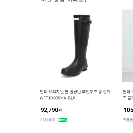
헌터 오리지널 톨 웰링턴 레인부츠 롱 장화
헌터 
WFT1000RMA-BLK
츠 블
92,790
105
원
GSSHOP
크로켓C