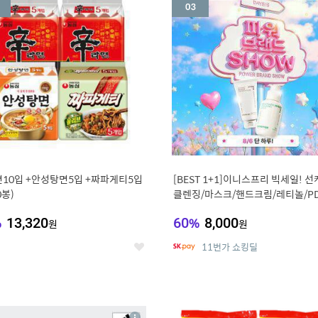
세
10입 +안성탕면5입 +짜파게티5입
[BEST 1+1]이니스프리 빅세일! 선
0봉)
클렌징/마스크/핸드크림/레티놀/PD
비타C/그린
%
13,320
60
%
8,000
원
원
11번가 쇼킹딜
좋
아
요
7