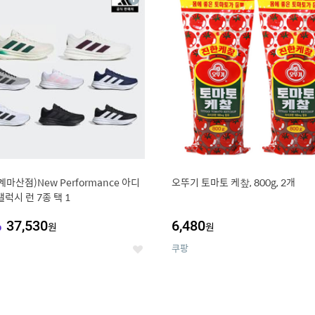
상
세
계마산점)New Performance 아디
오뚜기 토마토 케챂, 800g, 2개
갤럭시 런 7종 택 1
%
37,530
6,480
원
원
쿠팡
좋
아
요