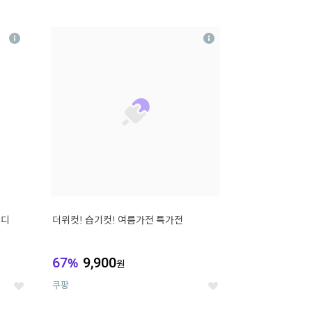
12
상
상
세
세
무디
더위컷! 습기컷! 여름가전 특가전
67
%
9,900
원
쿠팡
좋
좋
아
아
요
요