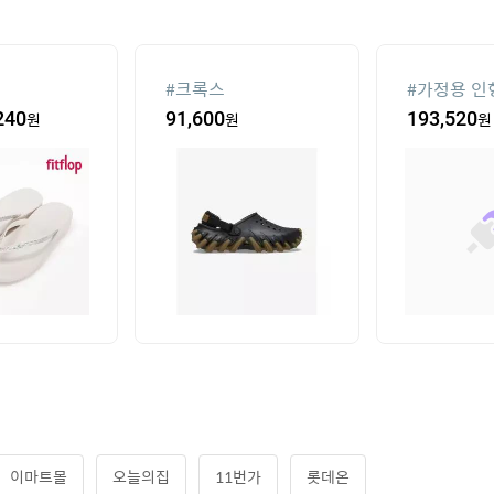
#
크록스
#
가정용 인
계
240
원
91,600
원
193,520
원
이마트몰
오늘의집
11번가
롯데온