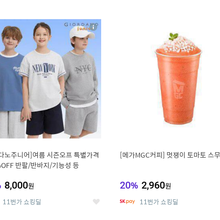
0
11
상
세
다노주니어]여름 시즌오프 특별가격
[메가MGC커피] 멋쟁이 토마토 스
%OFF 반팔/반바지/기능성 등
%
8,000
20
%
2,960
원
원
11번가 쇼킹딜
11번가 쇼킹딜
좋
아
요