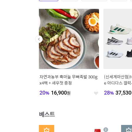
살 500g x 4팩
(신선집중) 바베큐/수육용 통삼겹
(8/6일 하루특가) 
살 총 2KG (1kg+1kg)
100mlX100포 대용
형
8
%
19,780
원
40
%
16,140
원
좋
좋
아
아
요
요
베스트
1
2
상