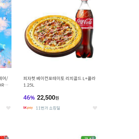
세
세
케어/
피자헛 베이컨포테이토 리치골드 L+콜라
RN/
1.25L
46
%
22,500
원
11번가 쇼킹딜
좋
좋
아
아
요
요
8