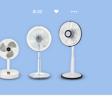
좋
더
로그인
아
보
요
기