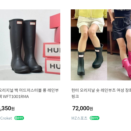
오리지널 백 어드저스터블 롱 레인부
헌터 오리지날 숏 레인부츠 여성 장
랙 WFT1001RMA
핑크
,350
72,000
원
원
roket
MZ스포츠