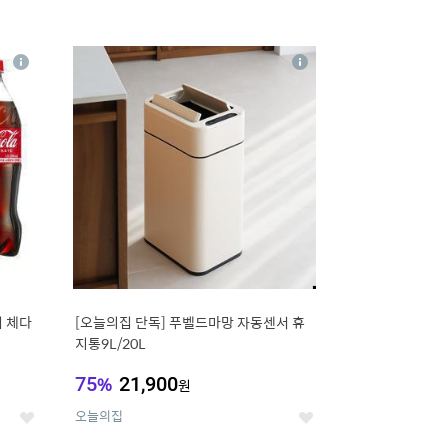
16
상
상
세
세
 체다
[오늘의집 단독] 푸벨드마망 자동센서 휴
지통9L/20L
75
%
21,900
원
오늘의집
좋
좋
아
아