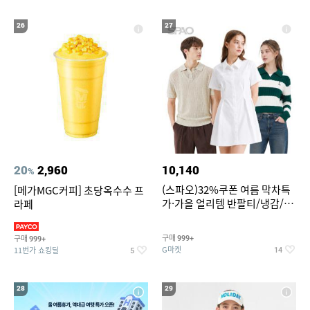
26
27
20
2,960
10,140
%
(스파오)32%쿠폰 여름 막차특
[메가MGC커피] 초당옥수수 프
가·가을 얼리템 반팔티/냉감/반
라페
바지/린넨/맨투맨/슬랙스/가디
건 외 ~74%OFF
구매
구매
999+
999+
G마켓
11번가 쇼킹딜
14
5
28
29