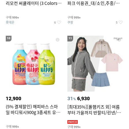
리모컨 써큘레이터 (3 Colors
파크 이용권_대/소인,주중/주
택1)
말 공통
구매
구매
999+
999+
롯데온
쿠팡
6
5
10
11
12,900
31
6,930
%
(5% 결제할인) 해피바스 스마
[최대35%][폴햄키즈 외] 여름
일 바디워시900g 3종세트 유
부터 가을까지 반팔티/린넨/맨
자/체리/자몽
투맨/가디건/팬츠 외 100종
구매
구매
999+
999+