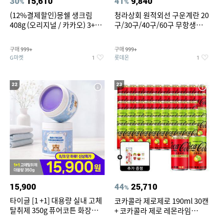
30
15,610
41
9,840
%
%
(12%결제할인)몽쉘 생크림
청라상회 원적외선 구운계란 20
408g (오리지널 / 카카오) 3+1
구/30구/40구/60구 무항생제
개
맥반석계란 HACCP 햇썹 인증
구매
구매
999+
999+
G마켓
롯데온
1
1
22
23
15,900
44
25,710
%
타이글 [1 +1] 대용량 실내 고체
코카콜라 제로제로 190ml 30캔
탈취제 350g 퓨어코튼 화장실
+ 코카콜라 제로 레몬라임