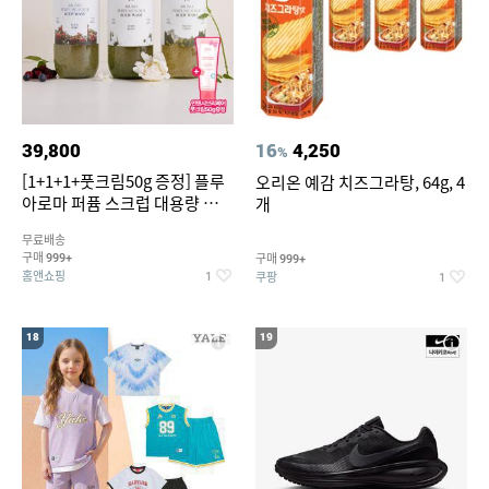
39,800
16
4,250
%
[1+1+1+풋크림50g 증정] 플루
오리온 예감 치즈그라탕, 64g, 4
아로마 퍼퓸 스크럽 대용량 바디
개
워시 1000ml
무료배송
구매
구매
999+
999+
홈앤쇼핑
쿠팡
1
1
18
19