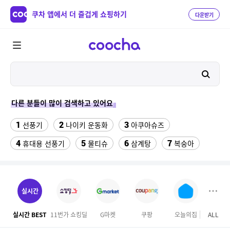
쿠차 앱에서 더 즐겁게 쇼핑하기
다운받기
다른 분들이 많이 검색하고 있어요
1
2
3
선풍기
나이키 운동화
아쿠아슈즈
4
5
6
7
휴대용 선풍기
물티슈
삼계탕
복숭아
8
9
10
이동식 에어컨
샌들
수향미쌀10kg특등급
11
12
실외기없는 에어컨
대용량 바디워시
실시간
13
14
크로커다일 레이디 블라우스
하이원 워터월드
실시간 BEST
11번가 쇼킹딜
G마켓
쿠팡
오늘의집
ALL
이마
15
16
여성용파크골프신발
위빙 크로스백