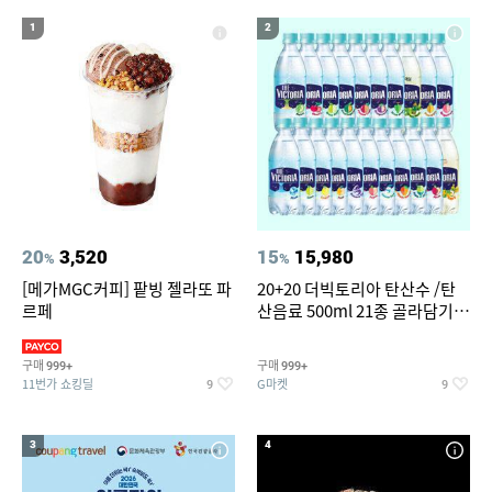
17
18
19
방수운동화
선글라스
여성 여름마이
1
2
20
갤럭시 워치 스트랩
20
3,520
15
15,980
%
%
[메가MGC커피] 팥빙 젤라또 파
20+20 더빅토리아 탄산수 /탄
르페
산음료 500ml 21종 골라담기
(총 2박스/분리배송)
구매
구매
999+
999+
11번가 쇼킹딜
G마켓
9
9
3
4