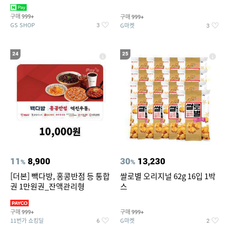
집안 실내 담배 냄새 제거
190ml 30캔 + (증정) 콜드컵+스
티커 세트
구매
구매
999+
999+
GS SHOP
G마켓
3
3
24
25
11
8,900
30
13,230
%
%
[더본] 빽다방, 홍콩반점 등 통합
쌀로별 오리지널 62g 16입 1박
권 1만원권_잔액관리형
스
구매
구매
999+
999+
11번가 쇼킹딜
G마켓
6
2