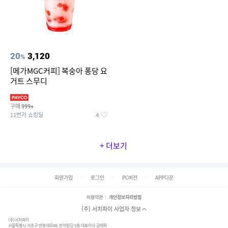
20
3,120
%
[메가MGC커피] 복숭아 퐁당 요
거트 스무디
구매
999+
11번가 쇼킹딜
4
+ 더보기
회원가입
로그인
PC버전
APP다운
이용약관
개인정보처리방침
(주) 서치파이 사업자 정보
(주)서치파이
서울특별시 서초구 반포대로88, 반석빌딩 5층 대표이사 김태묵