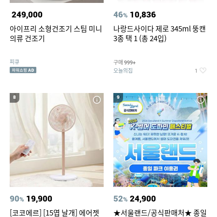
249,000
46
10,836
%
아이프리 소형건조기 스팀 미니
나랑드사이다 제로 345ml 뚱캔
의류 건조기
3종 택 1 (총 24입)
피큐
구매
999+
오늘의집
1
8
9
90
19,900
52
24,900
%
%
[코코에르] [15엽 날개] 에어젯
★서울랜드/공식판매처★ 종일