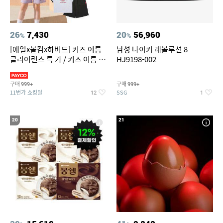
26
7,430
20
56,960
%
%
[예일x볼컴x하버드] 키즈 여름
남성 나이키 레볼루션 8
클리어런스 특 가 / 키즈 여름 수
HJ9198-002
영복 반팔티 반바지 스
구매
구매
999+
999+
11번가 쇼킹딜
SSG
12
1
20
21