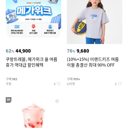
62
44,900
76
9,680
%
%
쿠팡트래블, 메가위크 올 여름
(10%+15%) 이랜드키즈 여름
휴가 역대급 할인혜택
이월 총결산 최대 90% OFF
구매
구매
983
999+
쿠팡
G마켓
3
2
30