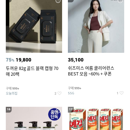
75
19,800
35,100
%
쉬즈미스 여름 클리어런스
두꺼운 82g 골드 블랙 캡형 70
BEST 모음 ~60% + 쿠폰
매 20팩
구매
구매
999+
999+
SSG
오늘의집
1
2
16
17