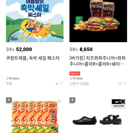
34
52,000
50
8,650
%
%
쿠팡트래블, 숙박 세일 페스타
[버거킹] 치즈와퍼주니어+와퍼
주니어+콜라R+콜라R+쉐이킹
프라이 스윗어니언
구매
구매
999+
999+
쿠팡
11번가 쇼킹딜
6
11
5
6