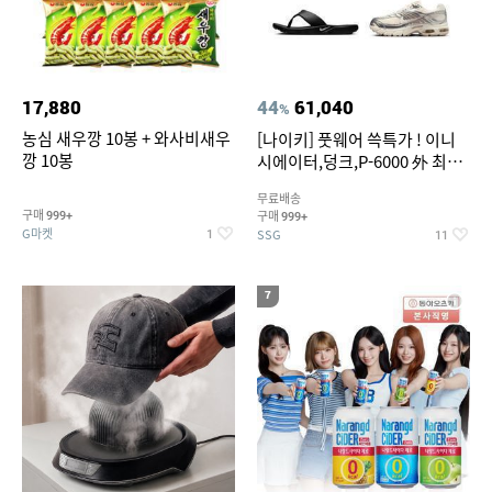
17,880
44
61,040
%
농심 새우깡 10봉 + 와사비새우
[나이키] 풋웨어 쓱특가 ! 이니
깡 10봉
시에이터,덩크,P-6000 外 최대
~50% SALE
무료배송
구매
구매
999+
999+
G마켓
SSG
1
11
7