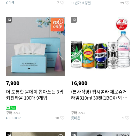
G마켓
11번가 쇼킹딜
7
29
12
13
7,900
16,900
더 도톰한 올데이 뽑아쓰는 3겹
(본사직영) 펩시콜라 제로슈거
키친타올 100매 9개입
라임310ml 30캔(1BOX) 외 롯
데칠성BEST
구매
구매
999+
999+
GS SHOP
롯데온
10
1
14
15