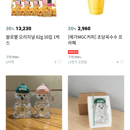
30
13,230
20
2,960
%
%
쌀로별 오리지널 62g 16입 1박
[메가MGC커피] 초당옥수수 프
스
라페
구매
구매
999+
999+
G마켓
11번가 쇼킹딜
2
4