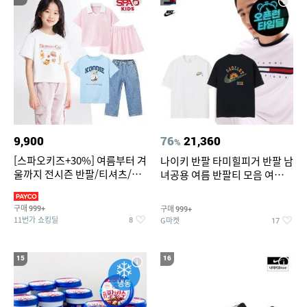
9,900
76
21,360
%
[스파오키즈+30%] 여름부터 겨
나이키 반팔 타미힐피거 반팔 남
울까지 전시즌 반팔/티셔츠/셋
녀공용 여름 반팔티 모음 여름
업/원피스/팬츠/아우트 外
반팔티 기간한정 특가
구매
구매
999+
999+
11번가 쇼킹딜
G마켓
8
17
15
16