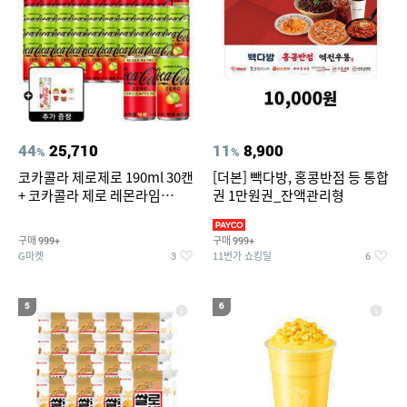
44
25,710
11
8,900
%
%
코카콜라 제로제로 190ml 30캔
[더본] 빽다방, 홍콩반점 등 통합
+ 코카콜라 제로 레몬라임
권 1만원권_잔액관리형
190ml 30캔 + (증정) 콜드컵+스
티커 세트
구매
구매
999+
999+
G마켓
11번가 쇼킹딜
3
6
5
6