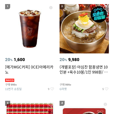
20
성인용세발자전거중고
1
2
20
1,600
20
9,980
%
%
[메가MGC커피] (ICE)아메리카
(개별포장) 야심찬 함흥냉면 10
노
인분 +육수10봉/1인 998원/ 머
리가 쨍하게 시원한 냉면
구매
구매
999+
999+
11번가 쇼킹딜
G마켓
9
5
3
4