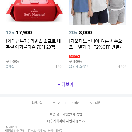
12
17,900
20
8,000
%
%
(역대급특가) 리벤스 소프트 내
[지오다노주니어]여름 시즌오
추럴 아기물티슈 70매 20팩 캡
프 특별가격 ~72%OFF 반팔/반
형 / 70gsm 고평량
바지/기능성 등
구매
구매
999+
999+
G마켓
11번가 쇼킹딜
5
6
+ 더보기
회원가입
로그인
PC버전
APP다운
이용약관
개인정보처리방침
(주) 서치파이 사업자 정보
(주)서치파이
서울특별시 서초구 반포대로88, 반석빌딩 5층 대표이사 김태묵