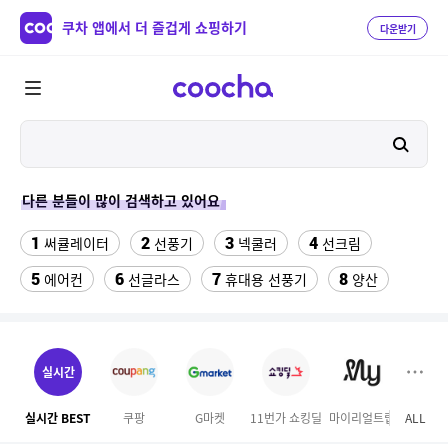
쿠차 앱에서 더 즐겁게 쇼핑하기
다운받기
다른 분들이 많이 검색하고 있어요
1
2
3
4
써큘레이터
선풍기
넥쿨러
선크림
5
6
7
8
에어컨
선글라스
휴대용 선풍기
양산
9
10
11
치약
여성댄스복
가정용 인형뽑기기계
12
13
팔찌부자재
여자라인 댄스복
실시간
14
15
16
롯데월드 자유이용권
라인댄스옷
엄마옷
실시간 BEST
쿠팡
G마켓
11번가 쇼킹딜
마이리얼트립
ALL
이마
17
18
19
엘칸토
kfc
슬리퍼