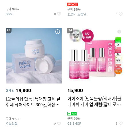
~
3,390원~/상하복/래쉬가드/수
영복/티셔츠/
구매
구매
999+
999+
SSG
11번가 쇼킹딜
8
4
23
24
34
19,800
15,900
%
아이소이 [단독물량/최저가]블
[오늘의집 단독] 특대형 고체 탈
레미쉬 케어 업 세럼(잡티 로즈
취제 퓨어화이트 300g_화장실
세럼) 20ml 더블기획 (사용기한
탈취제 담배냄새제거 거실탈취
2027-04-24)
구매
구매
999+
999+
GS SHOP
오늘의집
3
2