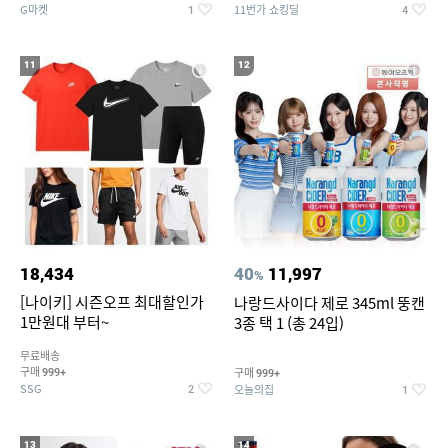
G마켓
11번가 쇼킹딜
1
4
11
12
18,434
40
11,997
%
[나이키] 시즌오프 최대할인가
나랑드사이다 제로 345ml 뚱캔
1만원대 부터~
3종 택 1 (총 24입)
무료배송
구매
구매
999+
999+
SSG
오늘의집
2
1
13
14