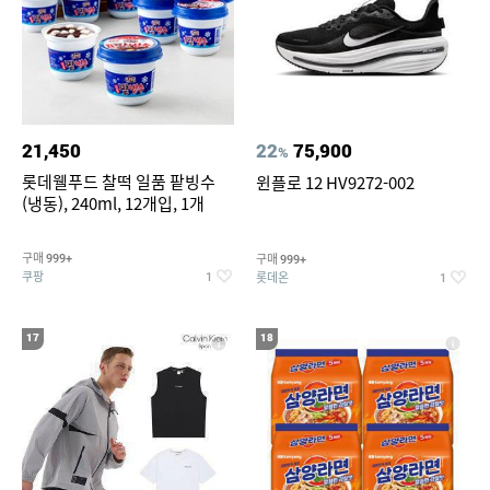
21,450
22
75,900
%
롯데웰푸드 찰떡 일품 팥빙수
윈플로 12 HV9272-002
(냉동), 240ml, 12개입, 1개
구매
구매
999+
999+
쿠팡
롯데온
1
1
17
18