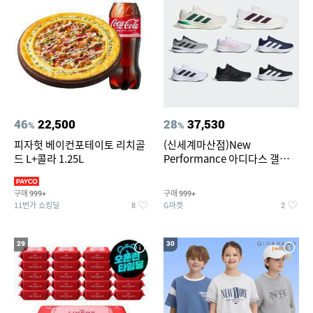
46
22,500
28
37,530
%
%
피자헛 베이컨포테이토 리치골
(신세계마산점)New
드 L+콜라 1.25L
Performance 아디다스 갤럭시
런 7종 택 1
구매
구매
999+
999+
11번가 쇼킹딜
G마켓
8
2
29
30