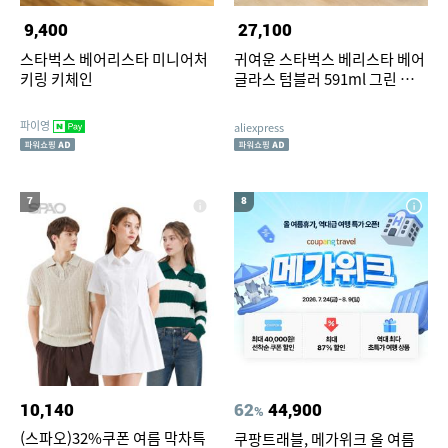
9,400
27,100
스타벅스 베어리스타 미니어처
귀여운 스타벅스 베리스타 베어
키링 키체인
글라스 텀블러 591ml 그린 뚜껑
빨대 홈 카페 선물
파이영
aliexpress
7
8
10,140
62
44,900
%
(스파오)32%쿠폰 여름 막차특
쿠팡트래블, 메가위크 올 여름