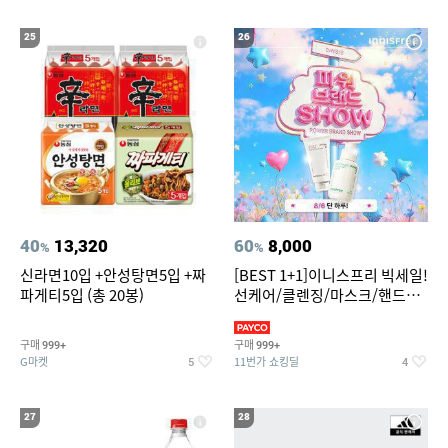
25
26
40
13,320
60
8,000
%
%
신라면10입 +안성탕면5입 +짜
[BEST 1+1]이니스프리 빅세일!
파게티5입 (총 20봉)
선케어/클렌징/마스크/핸드크
림/레티놀/PDRN/비타C/그린
구매
구매
999+
999+
G마켓
11번가 쇼킹딜
5
4
27
28