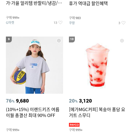
가·가을 얼리템 반팔티/냉감/반
휴가 역대급 할인혜택
바지/린넨/맨투맨/슬랙스/가디
건 외 ~74%OFF
구매
구매
999+
983
G마켓
쿠팡
13
3
9
10
76
9,680
20
3,120
%
%
(10%+15%) 이랜드키즈 여름
[메가MGC커피] 복숭아 퐁당 요
이월 총결산 최대 90% OFF
거트 스무디
구매
구매
999+
999+