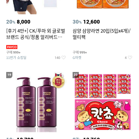
20
8,000
30
12,600
%
%
[후기 4만+] CK/푸마 외 글로벌
삼양 삼양라면 20입(5입x4개)/
브랜드 공식/정품 얼리버드
멀티팩
~94%
구매
구매
999+
999+
11번가 쇼킹딜
G마켓
140
4
19
20