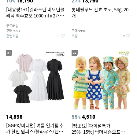
10
18,790
27
13,760
%
%
[대용량1+1]엘라스틴 비오틴클
롯데웰푸드 칸쵸 초코, 54g, 20
리닉 맥주효모 1000ml x 2개
개
(샴푸/컨디셔너 택1)
무료배송
구매
구매
999+
999+
홈앤쇼핑
쿠팡
3
2
21
22
14,898
55
4,510
%
[GGPX/미니멈] 여름 인기템 추
[삠뽀요][파이널특가
가 할인 원피스/블라우스/팬츠
25%+15%] 썸머시즌오프