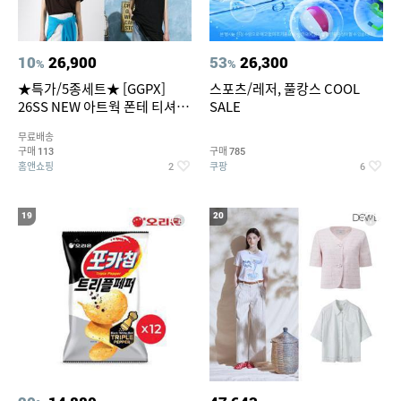
10
26,900
53
26,300
%
%
★특가/5종세트★ [GGPX]
스포츠/레저, 풀캉스 COOL
26SS NEW 아트웍 폰테 티셔츠
SALE
5종 GX262F0501TS
무료배송
구매
구매
113
785
홈앤쇼핑
쿠팡
2
6
19
20