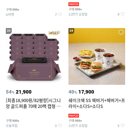
슈즈 베스트 제품 파격전
(총 2박스/분리배송)
구매
구매
999+
999+
11번가 쇼킹딜
G마켓
8
7
23
24
54
21,900
40
17,900
%
%
[최종18,900원/82평량]시그니
쉐이크쉑 SS 쉑버거+쉑버거+프
앙 골드퍼플 70매 20팩 캡형 아
라이+소다S+소다S
기물티슈
구매
구매
999+
999+
오늘의집
11번가 쇼킹딜
2
5