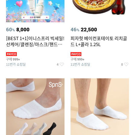
60
8,000
46
22,500
%
%
[BEST 1+1]이니스프리 빅세일!
피자헛 베이컨포테이토 리치골
선케어/클렌징/마스크/핸드크
드 L+콜라 1.25L
림/레티놀/PDRN/비타C/그린
구매
구매
999+
999+
11번가 쇼킹딜
11번가 쇼킹딜
4
8