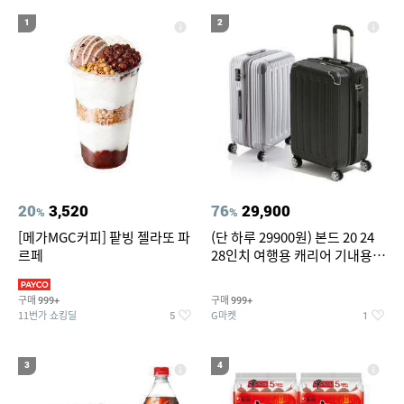
19
20
compactflash
성인용세발자전거중고
1
2
20
3,520
76
29,900
%
%
[메가MGC커피] 팥빙 젤라또 파
(단 하루 29900원) 본드 20 24
르페
28인치 여행용 캐리어 기내용
수화물용 여행가방 케리어가방
(20%쿠폰)
구매
구매
999+
999+
11번가 쇼킹딜
G마켓
5
1
3
4