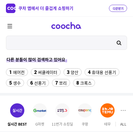
쿠차 앱에서 더 즐겁게 쇼핑하기
다운받기
다른 분들이 많이 검색하고 있어요
1
2
3
4
에어컨
써큘레이터
양산
휴대용 선풍기
5
6
7
8
생수
선풍기
쪼리
크록스
9
10
11
팔찌부자재
가정용 인형 뽑기 기계
메가박스
12
13
여자라인 댄스복
래쉬가드 티셔츠
실시간
14
15
다이소C타입 to HDMI 미러링 케이블
대나무돗자리
실시간 BEST
G마켓
11번가 쇼킹딜
쿠팡
테무
ALL
롯데
16
17
18
포켓몬 카드
뱀부3겹대나무화장지
가디건