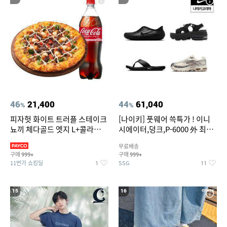
46
21,400
44
61,040
%
%
피자헛 화이트 트러플 스테이크
[나이키] 풋웨어 쓱특가 ! 이니
뇨끼 체다골드 엣지 L+콜라
시에이터,덩크,P-6000 外 최대
1.25L
~50% SALE
무료배송
구매
구매
999+
999+
11번가 쇼킹딜
SSG
1
11
15
16