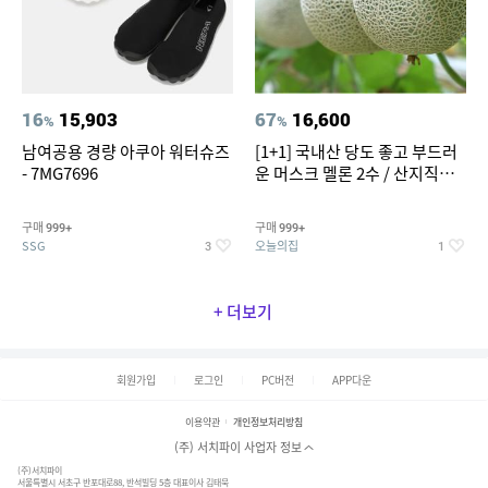
16
15,903
67
16,600
%
%
남여공용 경량 아쿠아 워터슈즈
[1+1] 국내산 당도 좋고 부드러
- 7MG7696
운 머스크 멜론 2수 / 산지직송 x
농협선별
구매
구매
999+
999+
SSG
오늘의집
3
1
+ 더보기
회원가입
로그인
PC버전
APP다운
이용약관
개인정보처리방침
(주) 서치파이 사업자 정보
(주)서치파이
서울특별시 서초구 반포대로88, 반석빌딩 5층 대표이사 김태묵