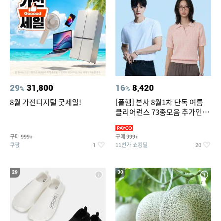
29
31,800
16
8,420
%
%
8월 가전디지털 굿세일!
[폴햄] 본사 8월1차 단독 여름
클리어런스 73종모음 추가인하
최대 83%OFF
구매
구매
999+
999+
쿠팡
11번가 쇼킹딜
1
20
29
30