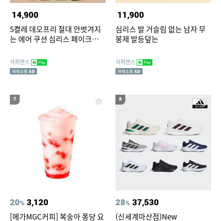
14,900
11,900
5켤레 데오프리 절대 안벗겨지
심리스 발 거슬림 없는 남자 무
는 에어 쿠션 심리스 페이크삭스
봉제 발등덮는
빅사이즈 덧신 N배송
삭피엔스
삭피엔스
7
8
20
3,120
28
37,530
%
%
[메가MGC커피] 복숭아 퐁당 요
(신세계마산점)New