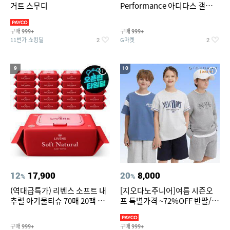
거트 스무디
Performance 아디다스 갤럭시
런 7종 택 1
구매
구매
999+
999+
11번가 쇼킹딜
G마켓
2
2
9
10
12
17,900
20
8,000
%
%
(역대급특가) 리벤스 소프트 내
[지오다노주니어]여름 시즌오
추럴 아기물티슈 70매 20팩 캡
프 특별가격 ~72%OFF 반팔/반
형 / 70gsm 고평량
바지/기능성 등
구매
구매
999+
999+