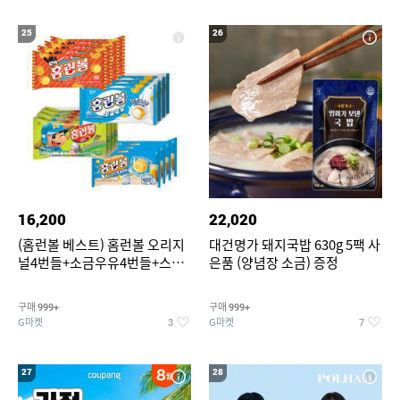
25
26
16,200
22,020
(홈런볼 베스트) 홈런볼 오리지
대건명가 돼지국밥 630g 5팩 사
널4번들+소금우유4번들+스윗
은품 (양념장 소금) 증정
커스타드4번들+옥수수 소프트
콘맛4번들
구매
구매
999+
999+
G마켓
G마켓
3
7
27
28