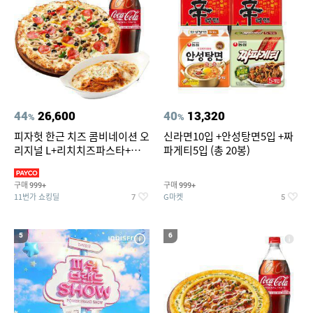
44
26,600
40
13,320
%
%
피자헛 한근 치즈 콤비네이션 오
신라면10입 +안성탕면5입 +짜
리지널 L+리치치즈파스타+콜
파게티5입 (총 20봉)
라 1.25L
구매
구매
999+
999+
11번가 쇼킹딜
G마켓
7
5
5
6