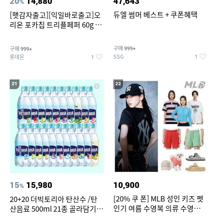
20
14,880
47,643
%
듀엘 썸머 베스트 + 쿠폰혜택
[햇감자출고][익일바로출고]오
리온 포카칩 트리플페퍼 60g 12
개
구매
구매
999+
999+
SSG
롯데온
1
1
21
22
15
15,980
10,900
%
[20% 쿠 폰] MLB 성인 키즈 펫
20+20 더빅토리아 탄산수 /탄
인기 여름 수영복 의류 수영복
산음료 500ml 21종 골라담기