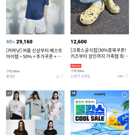
40
29,160
12,600
%
[크록스공식점]30%중복쿠폰!
[커버낫] 여름 신상부터 베스트
키즈부터 성인까지 가족템 최대
아이템 ~ 50% + 추가쿠폰 + 카
혜택가 찬스
드혜택
구매
구매
999+
999+
11번가 쇼킹딜
롯데온
244
2
17
18