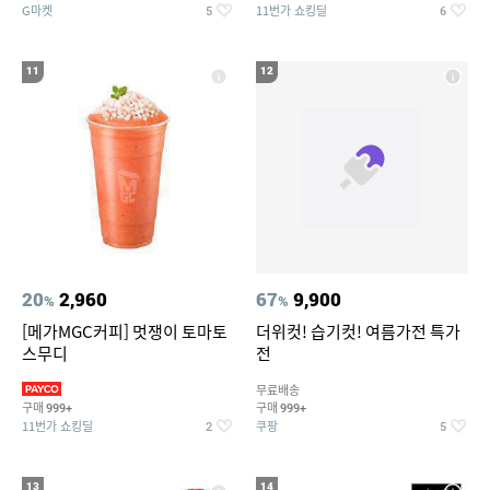
G마켓
11번가 쇼킹딜
5
6
11
12
20
2,960
67
9,900
%
%
[메가MGC커피] 멋쟁이 토마토
더위컷! 습기컷! 여름가전 특가
스무디
전
무료배송
구매
구매
999+
999+
11번가 쇼킹딜
쿠팡
2
5
13
14