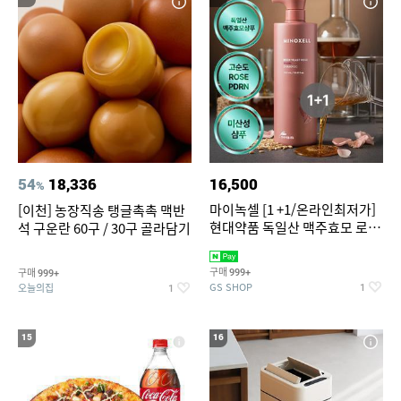
54
18,336
16,500
%
마이녹셀 [1 +1/온라인최저가]
[이천] 농장직송 탱글촉촉 맥반
현대약품 독일산 맥주효모 로즈
석 구운란 60구 / 30구 골라담기
PDRN 탈모샴푸 대용량
1000ml (정가 100,000원)
구매
구매
999+
999+
GS SHOP
오늘의집
1
1
15
16