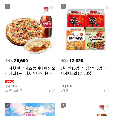
19
20
볼보 매트
라인댄스옷
1
2
44
26,600
40
13,320
%
%
피자헛 한근 치즈 콤비네이션 오
신라면10입 +안성탕면5입 +짜
리지널 L+리치치즈파스타+콜
파게티5입 (총 20봉)
라 1.25L
구매
구매
999+
999+
11번가 쇼킹딜
G마켓
5
5
3
4