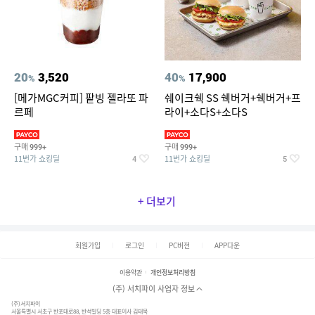
20
3,520
40
17,900
%
%
[메가MGC커피] 팥빙 젤라또 파
쉐이크쉑 SS 쉑버거+쉑버거+프
르페
라이+소다S+소다S
구매
구매
999+
999+
11번가 쇼킹딜
11번가 쇼킹딜
4
5
+ 더보기
회원가입
로그인
PC버전
APP다운
이용약관
개인정보처리방침
(주) 서치파이 사업자 정보
(주)서치파이
서울특별시 서초구 반포대로88, 반석빌딩 5층 대표이사 김태묵