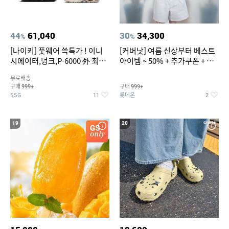
44
61,040
30
34,300
%
%
[나이키] 풋웨어 쓱특가 ! 이니
[커버낫] 여름 신상부터 베스트
시에이터,덩크,P-6000 外 최대
아이템 ~ 50% + 추가쿠폰 + 카
~50% SALE
드혜택
무료배송
구매
구매
999+
999+
SSG
롯데온
11
2
19
20