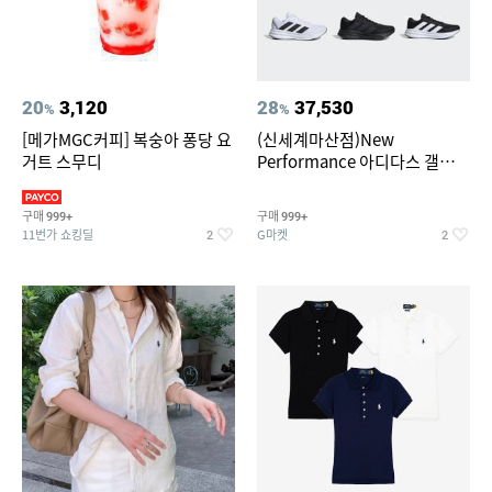
20
3,120
28
37,530
%
%
[메가MGC커피] 복숭아 퐁당 요
(신세계마산점)New
거트 스무디
Performance 아디다스 갤럭시
런 7종 택 1
구매
구매
999+
999+
11번가 쇼킹딜
G마켓
2
2