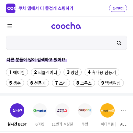
쿠차 앱에서 더 즐겁게 쇼핑하기
다운받기
다른 분들이 많이 검색하고 있어요
1
2
3
4
에어컨
써큘레이터
양산
휴대용 선풍기
5
6
7
8
9
생수
선풍기
쪼리
크록스
백팩여성
10
11
해먹그물
김해 롯데워터파크 종일권
12
13
오션월드 종일권
성인용세발자전거중고
실시간
14
15
댄스복 상의
알리사 100단 아이스 터보 MAX
실시간 BEST
G마켓
11번가 쇼킹딜
쿠팡
이마트몰
ALL
롯데
16
17
18
나이키츄리닝 세트
계곡 글램핑
메가 커피