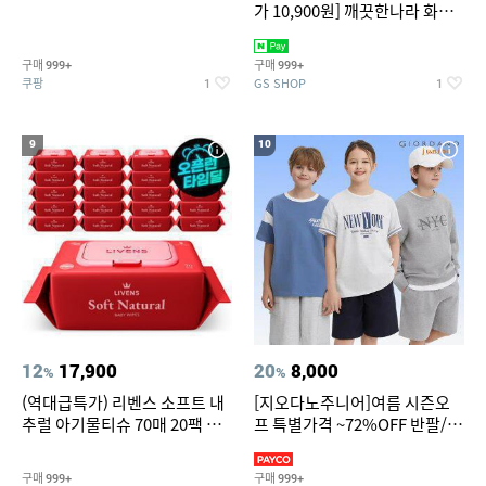
가 10,900원] 깨끗한나라 화장
지 허브가든 가드니아 27m 30
롤
구매
구매
999+
999+
쿠팡
GS SHOP
1
1
9
10
12
17,900
20
8,000
%
%
(역대급특가) 리벤스 소프트 내
[지오다노주니어]여름 시즌오
추럴 아기물티슈 70매 20팩 캡
프 특별가격 ~72%OFF 반팔/반
형 / 70gsm 고평량
바지/기능성 등
구매
구매
999+
999+