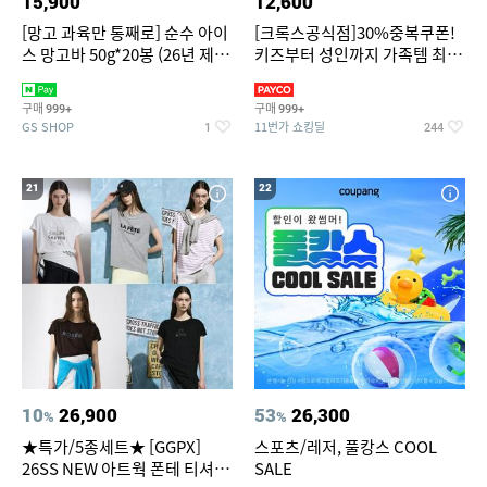
15,900
12,600
[망고 과육만 통째로] 순수 아이
[크록스공식점]30%중복쿠폰!
스 망고바 50g*20봉 (26년 제
키즈부터 성인까지 가족템 최대
조)
혜택가 찬스
구매
구매
999+
999+
GS SHOP
11번가 쇼킹딜
1
244
21
22
10
26,900
53
26,300
%
%
★특가/5종세트★ [GGPX]
스포츠/레저, 풀캉스 COOL
26SS NEW 아트웍 폰테 티셔츠
SALE