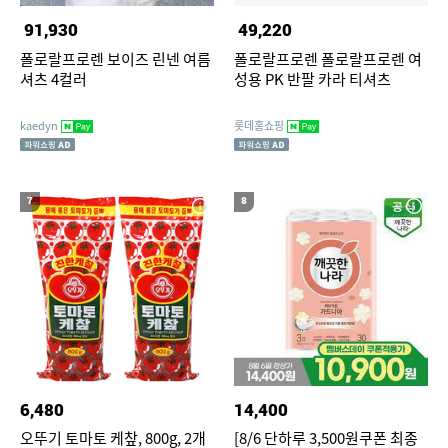
91,930
49,220
폴로랄프로렌 보이즈 린넨 여름
폴로랄프로렌 폴로랄프로렌 여
셔츠 4컬러
성용 PK 반팔 카라 티셔츠
kaedyn
롯데홈쇼핑
7
8
6,480
14,400
오뚜기 토마토 케챂, 800g, 2개
[8/6 단하루 3,500원쿠폰 최종