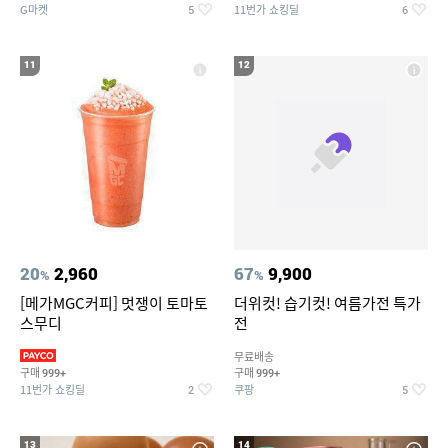
G마켓
11번가 쇼킹딜
5
6
11
12
20
2,960
67
9,900
%
%
[메가MGC커피] 멋쟁이 토마토
더위컷! 습기컷! 여름가전 특가
스무디
전
무료배송
구매
구매
999+
999+
11번가 쇼킹딜
쿠팡
2
5
13
14