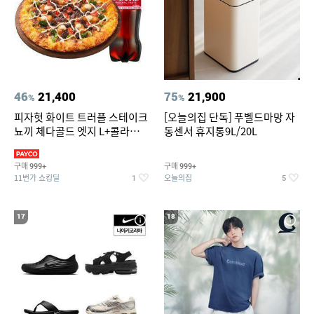
46
21,400
75
21,900
%
%
피자헛 화이트 트러플 스테이크
[오늘의집 단독] 푸벨드마망 자
뇨끼 체다골드 엣지 L+콜라
동센서 휴지통9L/20L
1.25L
구매
구매
999+
999+
11번가 쇼킹딜
오늘의집
1
5
17
18