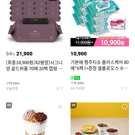
54
21,900
10,900
%
기본에 행주티슈 플러스케어 80
[최종18,900원/82평량]시그니
매*6팩 (+증정 셀룰로오스 수세
앙 골드퍼플 70매 20팩 캡형 아
미 2매)
기물티슈
구매
구매
999+
999+
GS SHOP
오늘의집
1
2
29
30