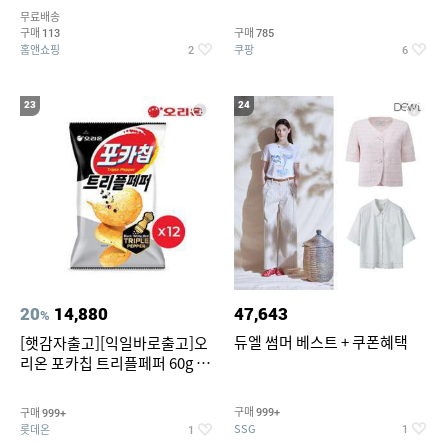
5종 GX262F0501TS
무료배송
구매
구매
113
785
홈앤쇼핑
쿠팡
2
6
23
24
20
14,880
47,643
%
듀엘 썸머 베스트 + 쿠폰혜택
[햇감자출고][익일바로출고]오
리온 포카칩 트리플페퍼 60g 12
개
구매
구매
999+
999+
SSG
롯데온
1
1