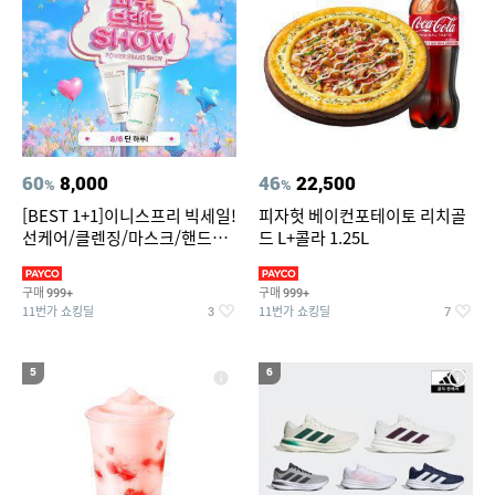
60
8,000
46
22,500
%
%
[BEST 1+1]이니스프리 빅세일!
피자헛 베이컨포테이토 리치골
선케어/클렌징/마스크/핸드크
드 L+콜라 1.25L
림/레티놀/PDRN/비타C/그린
구매
구매
999+
999+
11번가 쇼킹딜
11번가 쇼킹딜
3
7
5
6