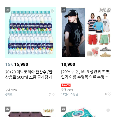
25
26
15
15,980
10,900
%
[20% 쿠 폰] MLB 성인 키즈 펫
20+20 더빅토리아 탄산수 /탄
인기 여름 수영복 의류 수영복
산음료 500ml 21종 골라담기
슈즈 베스트 제품 파격전
(총 2박스/분리배송)
구매
구매
999+
999+
11번가 쇼킹딜
G마켓
8
7
27
28