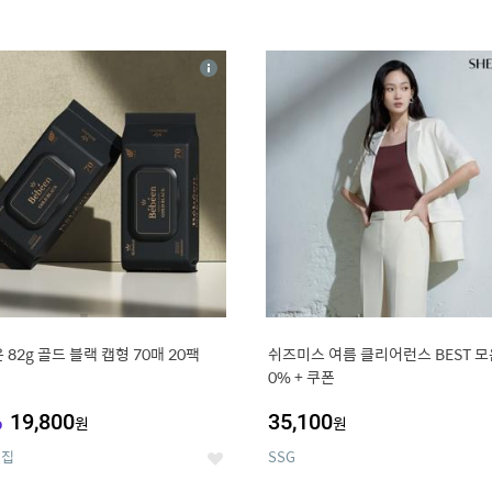
4
15
상
세
 82g 골드 블랙 캡형 70매 20팩
쉬즈미스 여름 클리어런스 BEST 모음
0% + 쿠폰
%
19,800
35,100
원
원
의집
SSG
좋
아