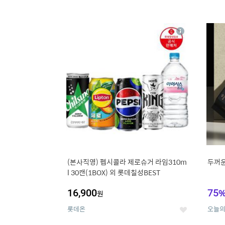
13
1
상
세
(본사직영) 펩시콜라 제로슈거 라임310m
두꺼운
l 30캔(1BOX) 외 롯데칠성BEST
16,900
75
원
롯데온
오늘
좋
아