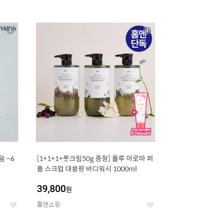
16
상
상
세
세
 ~6
[1+1+1+풋크림50g 증정] 플루 아로마 퍼
퓸 스크럽 대용량 바디워시 1000ml
39,800
원
홈앤쇼핑
좋
좋
아
아