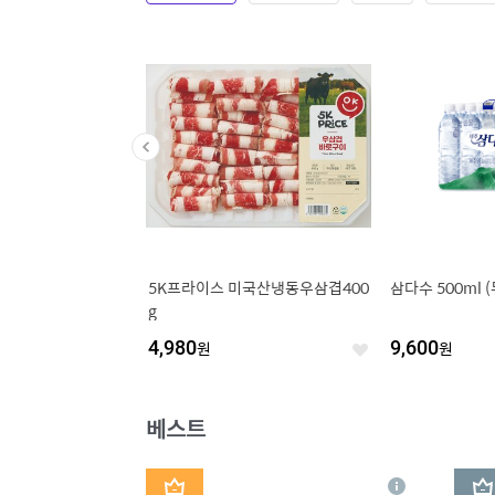
식 십원빵 오리지널 31
5K프라이스 미국산냉동우삼겹400
삼다수 500ml 
g
4,980
원
9,600
원
좋
좋
아
아
요
요
베스트
1
2
상