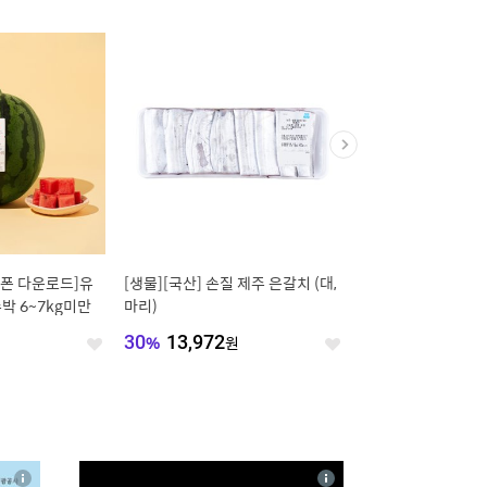
쿠폰 다운로드]유
[생물][국산] 손질 제주 은갈치 (대,
[농할 20% 할인쿠폰
 6~7kg미만
마리)
프리카 (3입) 봉
원
30
%
13,972
원
3,980
원
좋
좋
아
아
요
요
4
상
상