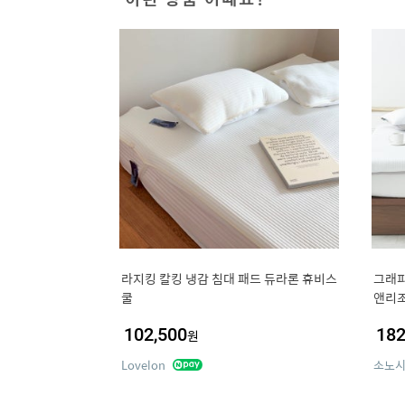
라지킹 칼킹 냉감 침대 패드 듀라론 휴비스
그래피
쿨
앤리조
102,500
182
원
Lovelon
소노