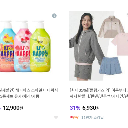
0
11
상
세
 결제할인) 해피바스 스마일 바디워시
[최대35%][폴햄키즈 외] 여름부터
g 3종세트 유자/체리/자몽
까지 반팔티/린넨/맨투맨/가디건/팬
100종
%
12,900
31
%
6,930
원
원
11번가 쇼킹딜
좋
아
요