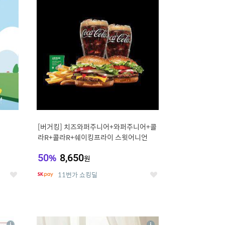
세
세
[버거킹] 치즈와퍼주니어+와퍼주니어+콜
라R+콜라R+쉐이킹프라이 스윗어니언
50
%
8,650
원
11번가 쇼킹딜
좋
좋
아
아
요
요
8