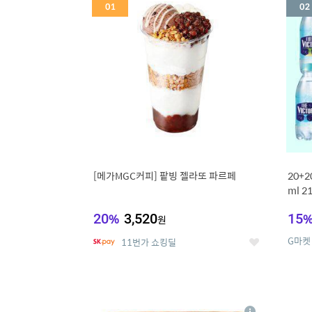
세
[메가MGC커피] 팥빙 젤라또 파르페
20+
ml 
20
%
3,520
15
원
G마켓
11번가 쇼킹딜
좋
아
요
5
6