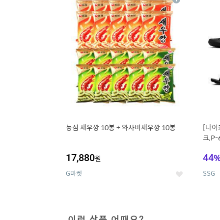
상
세
농심 새우깡 10봉 + 와사비새우깡 10봉
[나이
크,P-
17,880
44
원
G마켓
SSG
좋
아
요
이런 상품 어때요?