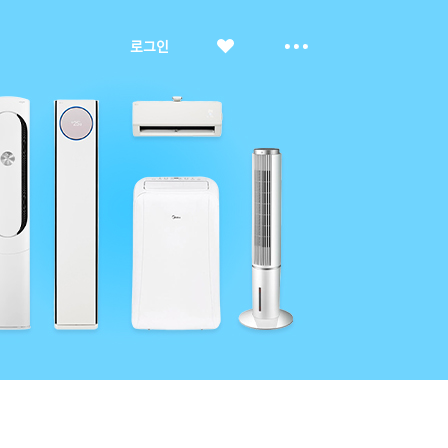
좋
더
로그인
아
보
요
기