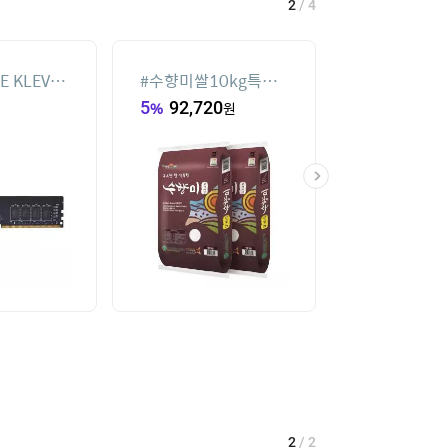
2
/
4
E KLEVV
#
수향미쌀10kg특등
#
휴대용 무선 
0 CL22
급
풍기 FA JE UL
5
%
92,720
원
20
%
59,900
6GB)
2
/
2