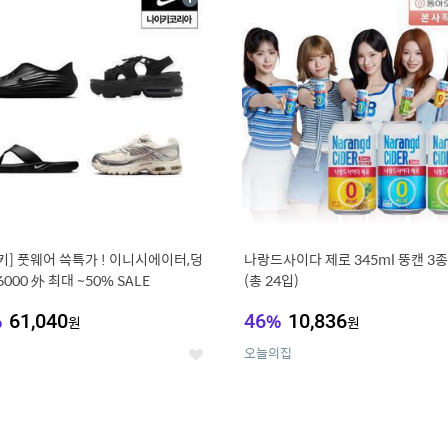
상
세
키] 풋웨어 쓱특가 ! 이니시에이터,덩
나랑드사이다 제로 345ml 뚱캔 3종 
6000 外 최대 ~50% SALE
(총 24입)
%
61,040
46
%
10,836
원
원
오늘의집
좋
아
요