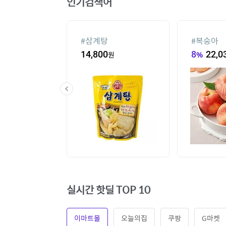
인기검색어
슈
#
삼계탕
#
복숭아
80
원
14,800
원
8
%
22,0
실시간 핫딜 TOP 10
이마트몰
오늘의집
쿠팡
G마켓