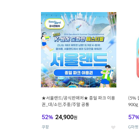
9
1
상
세
★서울랜드/공식판매처★ 종일 파크 이용
(5%
권_대/소인,주중/주말 공통
900
52
%
24,900
57
원
쿠팡
G마켓
좋
아
요