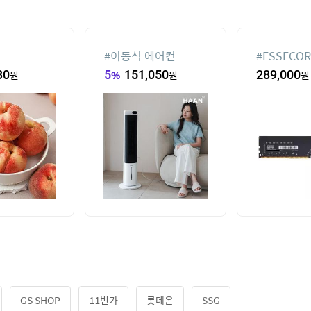
#
이동식 에어컨
#
ESSECOR
DDR4-320
30
원
5
%
151,050
원
289,000
원
파인인포 (1
GS SHOP
11번가
롯데온
SSG