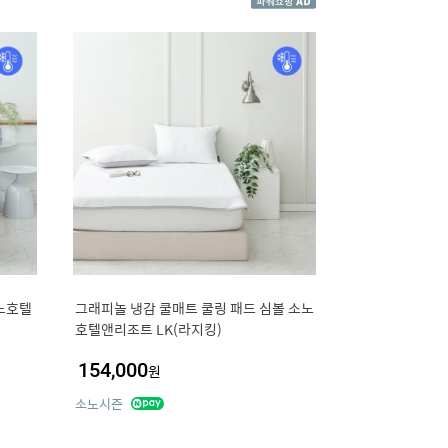
노호텔
그래피놀 냉감 쿨매트 쿨링 패드 심볼 소노
호텔앤리조트 LK(라지킹)
154,000
원
소노시즌