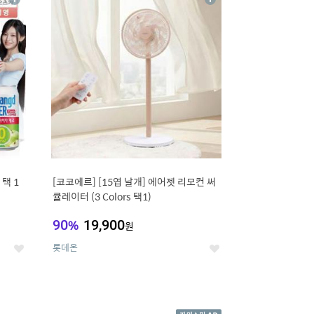
상
상
세
세
택 1
[코코에르] [15엽 날개] 에어젯 리모컨 써
큘레이터 (3 Colors 택1)
90
%
19,900
원
롯데온
좋
좋
아
아
요
요