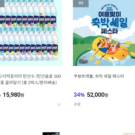
세
20 더빅토리아 탄산수 /탄산음료 500
쿠팡트래블, 숙박 세일 페스타
21종 골라담기 (총 2박스/분리배송)
%
15,980
34
%
52,000
원
원
쿠팡
좋
아
요
7