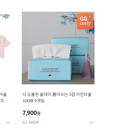
12
상
상
세
세
 가을
더 도톰한 올데이 뽑아쓰는 3겹 키친타올
츠 외
100매 9개입
7,900
원
GS SHOP
좋
좋
아
아
요
요