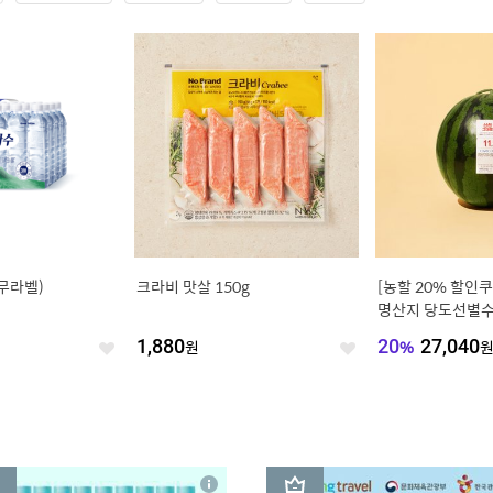
(무라벨)
크라비 맛살 150g
[농할 20% 할인
명산지 당도선별수박
1,880
원
20
%
27,040
좋
좋
아
아
요
요
3
상