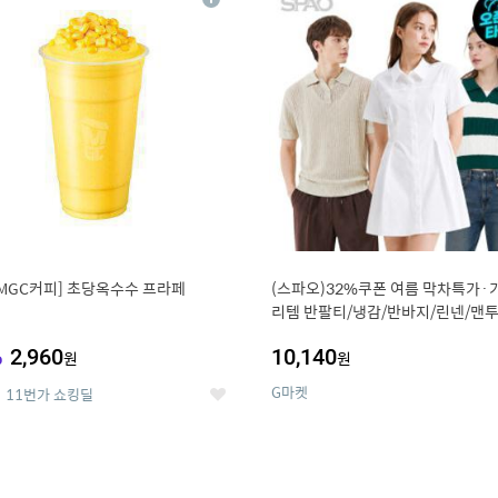
상
세
MGC커피] 초당옥수수 프라페
(스파오)32%쿠폰 여름 막차특가·
리템 반팔티/냉감/반바지/린넨/맨투
랙스/가디건 외 ~74%OFF
%
2,960
10,140
원
원
G마켓
11번가 쇼킹딜
좋
아
요