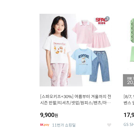
13
1
상
세
[스파오키즈+30%] 여름부터 겨울까지 전
[8/7
시즌 반팔/티셔츠/셋업/원피스/팬츠/아우
벤스 
트 外
9,900
17,
원
GS S
11번가 쇼킹딜
좋
아