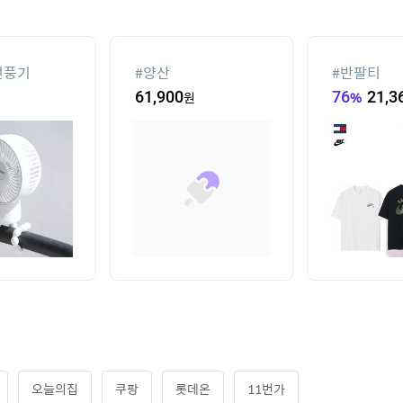
선풍기
#
양산
#
반팔티
61,900
원
76
%
21,3
오늘의집
쿠팡
롯데온
11번가