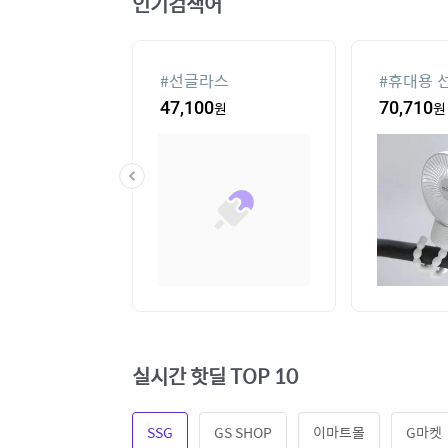
인기검색어
컨
#
선글라스
#
휴대용 
20
원
47,100
원
70,710
원
실시간 핫딜 TOP 10
SSG
GS SHOP
이마트몰
G마켓