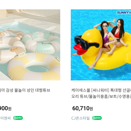
아 감성 물놀이 성인 대형튜브
케이에스몰 [써니워터] 특대형 선
오리 튜브/물놀이용품/보트/수영용
900
60,710
원
원
아이엔씨
CJ온스타일