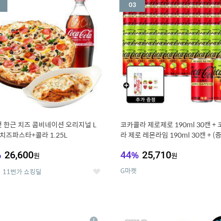
세
 한근 치즈 콤비네이션 오리지널 L
코카콜라 제로제로 190ml 30캔 +
치즈파스타+콜라 1.25L
라 제로 레몬라임 190ml 30캔 + (
드컵+스티커 세트
%
26,600
44
%
25,710
원
원
G마켓
11번가 쇼킹딜
좋
아
요
7