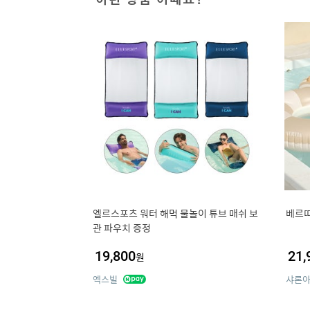
엘르스포츠 워터 해먹 물놀이 튜브 매쉬 보
베르띠
관 파우치 증정
19,800
21,
원
엑스빌
샤론