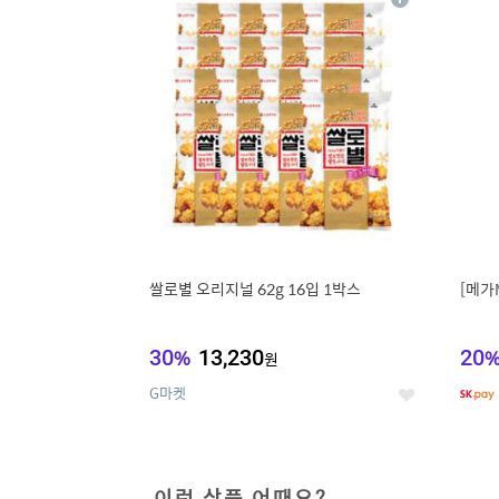
상
세
쌀로별 오리지널 62g 16입 1박스
[메가
30
%
13,230
20
원
G마켓
좋
아
요
이런 상품 어때요?