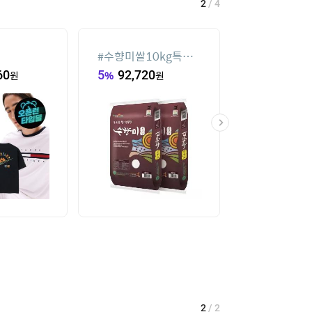
2
/
4
#
수향미쌀10kg특등
#
실외기없는 
급
60
원
5
%
92,720
원
77,520
원
2
/
2