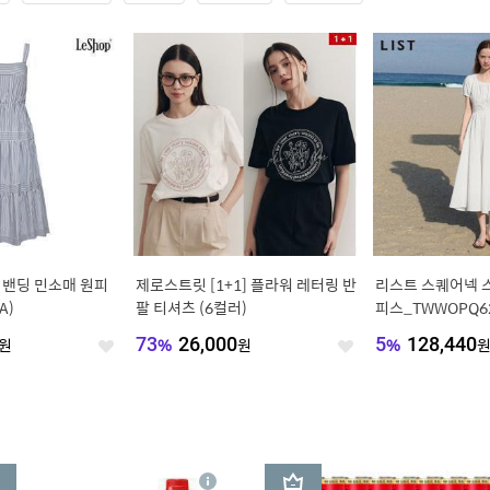
 밴딩 민소매 원피
제로스트릿 [1+1] 플라워 레터링 반
리스트 스퀘어넥 
A)
팔 티셔츠 (6컬러)
피스_TWWOPQ6
원
73
%
26,000
원
5
%
128,440
좋
좋
아
아
요
요
3
상