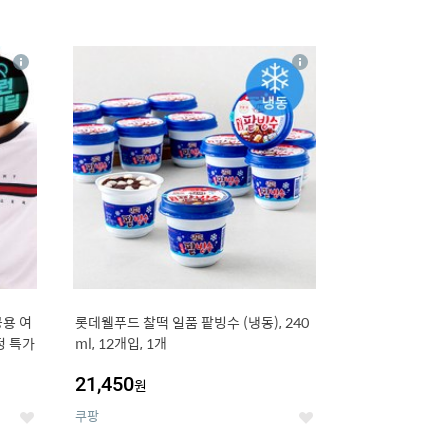
16
상
상
세
세
용 여
롯데웰푸드 찰떡 일품 팥빙수 (냉동), 240
정 특가
ml, 12개입, 1개
21,450
원
쿠팡
좋
좋
아
아