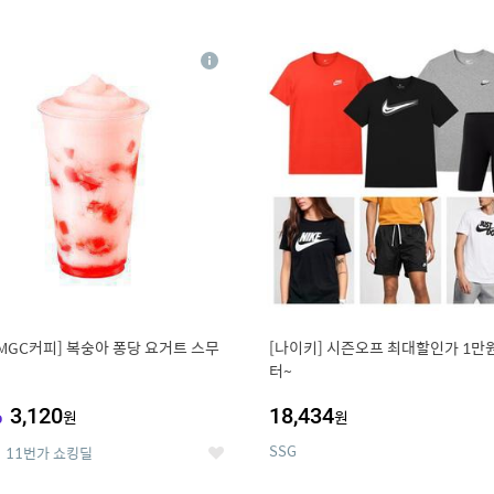
0
11
상
세
MGC커피] 복숭아 퐁당 요거트 스무
[나이키] 시즌오프 최대할인가 1만
터~
%
3,120
18,434
원
원
SSG
11번가 쇼킹딜
좋
아
요