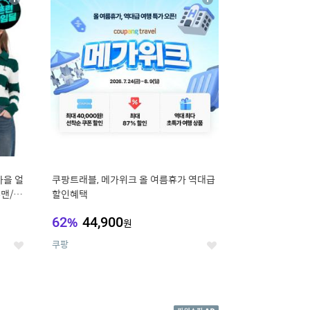
상
상
세
세
가을 얼
쿠팡트래블, 메가위크 올 여름휴가 역대급
맨/슬
할인혜택
62
%
44,900
원
쿠팡
좋
좋
아
아
요
요