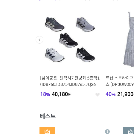
 드라이 핏 트레이닝 티
[남여공용] 갤럭시7 런닝화 5종택1
르샵 스트라이프
6-010
(ID8760,ID8754,ID8765,JQ262
스 (DP3OW009
0,JQ2623)
445
원
18
%
40,180
원
40
%
21,900
좋
좋
아
아
요
요
베스트
1
2
상