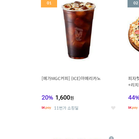
세
[메가MGC커피] (ICE)아메리카노
피자헛
+리치
20
%
1,600
44
원
11번가 쇼킹딜
좋
아
요
5
6