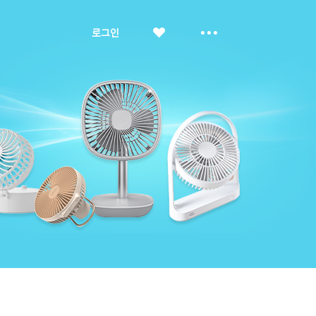
좋
더
로그인
아
보
요
기