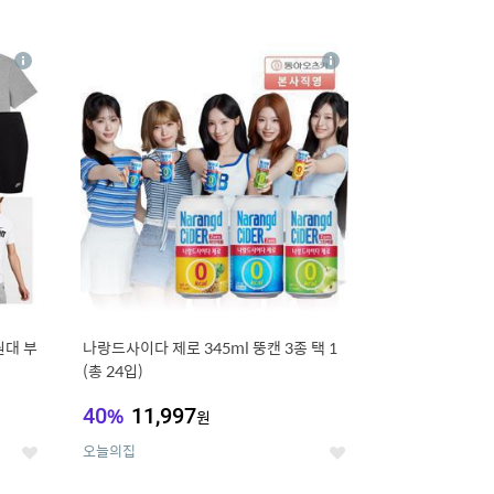
12
상
상
세
세
원대 부
나랑드사이다 제로 345ml 뚱캔 3종 택 1
(총 24입)
40
%
11,997
원
오늘의집
좋
좋
아
아
요
요