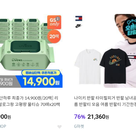
4
15
상
세
, 단하루 최종가 14,900원/20팩] 리
나이키 반팔 타미힐피거 반팔 남녀공
알로그랑 고평량 물티슈 70매x20팩
름 반팔티 모음 여름 반팔티 기간한
900
76
%
21,360
원
원
HOP
G마켓
좋
아