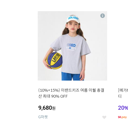
9
1
상
세
(10%+15%) 이랜드키즈 여름 이월 총결
[메가
산 최대 90% OFF
디
9,680
20
원
G마켓
좋
아
요