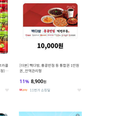
세
세
 코카콜
[더본] 빽다방, 홍콩반점 등 통합권 1만원
증정) 콜
권_잔액관리형
11
%
8,900
원
11번가 쇼킹딜
좋
좋
아
아
요
요
8