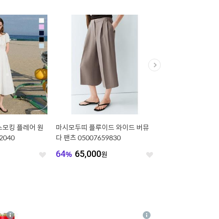
스모킹 플레어 원
마시모두띠 플루이드 와이드 버뮤
[6컬러] 플라워 레터링
2040
다 팬츠 05007659830
(ZNMFTS074)
원
64
%
65,000
원
15
%
18,000
원
좋
좋
아
아
요
요
4
상
상