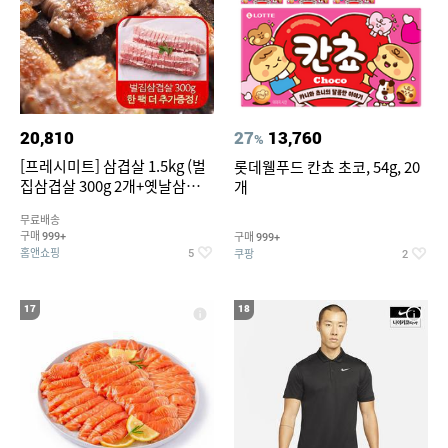
20,810
27
13,760
%
[프레시미트] 삼겹살 1.5kg (벌
롯데웰푸드 칸쵸 초코, 54g, 20
집삼겹살 300g 2개+옛날삼겹살
개
300g 2개+벌집삼겹살300g한
무료배송
팩 추가증정)
구매
구매
999+
999+
홈앤쇼핑
쿠팡
5
2
17
18