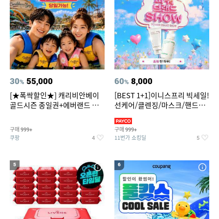
30
55,000
60
8,000
%
%
[★폭싹할인★] 캐리비안베이
[BEST 1+1]이니스프리 빅세일!
골드시즌 종일권+에버랜드 오
선케어/클렌징/마스크/핸드크
후권 대소공통
림/레티놀/PDRN/비타C/그린
구매
구매
999+
999+
쿠팡
11번가 쇼킹딜
4
5
5
6