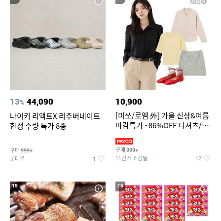
13
44,090
10,900
%
[미쏘/로엠 外] 가을 신상&여름
나이키 리액트X 리주버네이트
마감특가 ~86%OFF 티셔츠/슬
한정 수량 특가 8종
랙스/원피스/니트/블라우스
구매
구매
999+
999+
11번가 쇼킹딜
롯데온
12
1
15
16