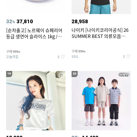
32
37,810
28,958
%
나이키 [나이키코리아공식] 26
[순차출고] 노르웨이 슈페리어
SUMMER BEST 의류모음
등급 생연어 슬라이스 1kg /
~55% SALE
500g / 300g 항공직송
구매
구매
999+
999+
SSG
오늘의집
2
2
19
20