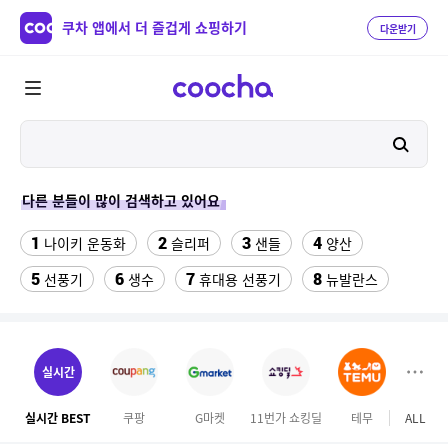
쿠차 앱에서 더 즐겁게 쇼핑하기
다운받기
다른 분들이 많이 검색하고 있어요
1
2
3
4
나이키 운동화
슬리퍼
샌들
양산
5
6
7
8
선풍기
생수
휴대용 선풍기
뉴발란스
9
10
11
여성쿨티
라인댄스옷
발바닥저주파 마사지기
12
13
14
rnrn 러닝조끼
여자 등산화
구혜선
실시간
15
16
17
속초 체스터톤스
여자라인 댄스복
메가커피
실시간 BEST
쿠팡
G마켓
11번가 쇼킹딜
테무
ALL
18
19
20
무대의상
휴지
블루원