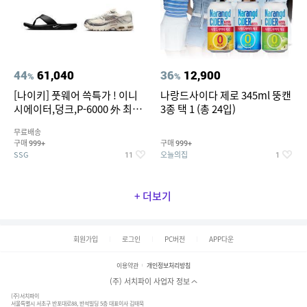
44
61,040
36
12,900
%
%
[나이키] 풋웨어 쓱특가 ! 이니
나랑드사이다 제로 345ml 뚱캔
시에이터,덩크,P-6000 外 최대
3종 택 1 (총 24입)
~50% SALE
무료배송
구매
구매
999+
999+
SSG
오늘의집
11
1
+ 더보기
회원가입
로그인
PC버전
APP다운
이용약관
개인정보처리방침
(주) 서치파이 사업자 정보
(주)서치파이
서울특별시 서초구 반포대로88, 반석빌딩 5층 대표이사 김태묵