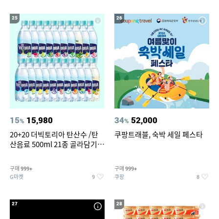
25
26
15
15,980
34
52,000
%
%
20+20 더빅토리아 탄산수 /탄
쿠팡트래블, 숙박 세일 페스타
산음료 500ml 21종 골라담기
(총 2박스/분리배송)
구매
구매
999+
999+
G마켓
쿠팡
9
8
27
28