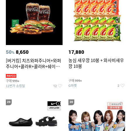
50
8,650
17,880
%
농심 새우깡 10봉 + 와사비새우
[버거킹] 치즈와퍼주니어+와퍼
깡 10봉
주니어+콜라R+콜라R+쉐이킹
프라이 스윗어니언
구매
구매
999+
999+
G마켓
11번가 쇼킹딜
2
12
29
30