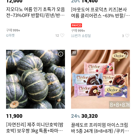
12,000
20
14,400
%
지오다노 여름 인기 초특가 모음
[아웃도어 프로덕츠 키즈]본사
전~73%OFF 반팔티/린넨/반바
여름 클리어런스 ~63% 반팔/반
지 외
바지/수영복
구매
구매
999+
999+
G마켓
11번가 쇼킹딜
12
3
21
22
11,900
24
30,320
%
[자연진리] 제주 미니단호박(밤
끌레도르 프리미엄 아이스크림
호박) 보우짱 3kg 특품+파마산
바 5종 24개 (8+8+8개) /쿠키앤