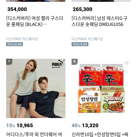
354,000
265,300
[디스커버리] 여성 켈리 구스다
[디스커버리] 남성 레스터G 구
운 롱패딩 (BLACK)
스다운 숏패딩 DMDJ61056
DWDJ9A056
디스커버리 익스페디션
디스커버리 익스페디션
7
8
15
10,965
40
13,320
%
%
아디다스/푸마 외 언더웨어 여
신라면10입 +안성탕면5입 +짜