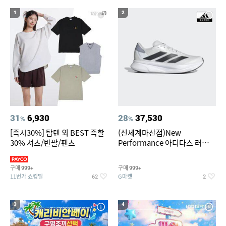
1
2
31
6,930
28
37,530
%
%
[즉시30%] 탑텐 외 BEST 즉할
(신세계마산점)New
30% 셔츠/반팔/팬츠
Performance 아디다스 러닝화
듀라모 SL2
구매
구매
999+
999+
11번가 쇼킹딜
G마켓
62
2
3
4