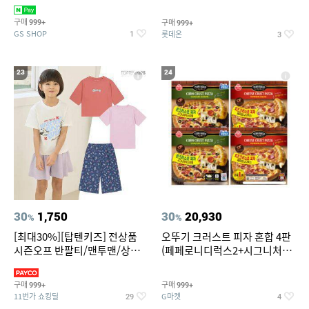
치즈 증정
크림/베리믹스/헤이즐넛초코
구매
구매
999+
999+
GS SHOP
롯데온
1
3
23
24
30
1,750
30
20,930
%
%
[최대30%][탑텐키즈] 전상품
오뚜기 크러스트 피자 혼합 4판
시즌오프 반팔티/맨투맨/상하
(페페로니디럭스2+시그니처익
복/레깅스 외 100종
스트림2)
구매
구매
999+
999+
11번가 쇼킹딜
G마켓
29
4