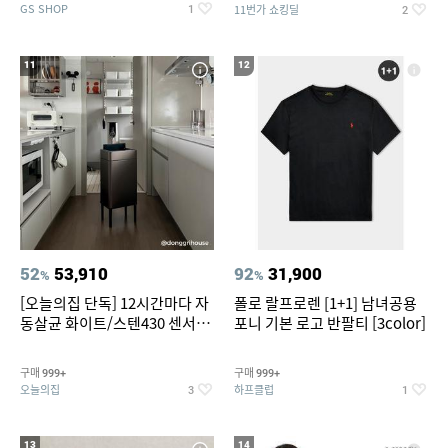
GS SHOP
11번가 쇼킹딜
1
2
11
12
52
53,910
92
31,900
%
%
[오늘의집 단독] 12시간마다 자
폴로 랄프로렌 [1+1] 남녀공용
동살균 화이트/스텐430 센서휴
포니 기본 로고 반팔티 [3color]
지통 20L/30L
구매
구매
999+
999+
오늘의집
하프클럽
3
1
13
14