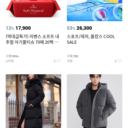
12
17,900
53
26,300
%
%
(역대급특가) 리벤스 소프트 내
스포츠/레저, 풀캉스 COOL
추럴 아기물티슈 70매 20팩 캡
SALE
형 / 70gsm 고평량
구매
구매
999+
785
G마켓
쿠팡
5
6