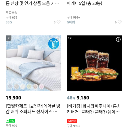
름 신상 및 인기 상품 모음 기획
파게티5입 (총 20봉)
전 최대 77% SALE
무료배송
구매
구매
633
999+
SSG
G마켓
5
6
9
10
19,900
48
9,150
%
[한빛카페트][균일가]에어쿨 냉
[버거킹] 콰치와퍼주니어+롱치
감 매쉬 소파패드 전사이즈 균일
킨버거+콜라R+콜라R+쉐이킹
가
프라이 구운갈릭
구매
구매
999+
999+