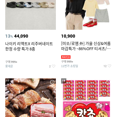
13
44,090
10,900
%
[미쏘/로엠 外] 가을 신상&여름
나이키 리액트X 리주버네이트
마감특가 ~86%OFF 티셔츠/슬
한정 수량 특가 8종
랙스/원피스/니트/블라우스
구매
구매
999+
999+
11번가 쇼킹딜
롯데온
12
2
17
18