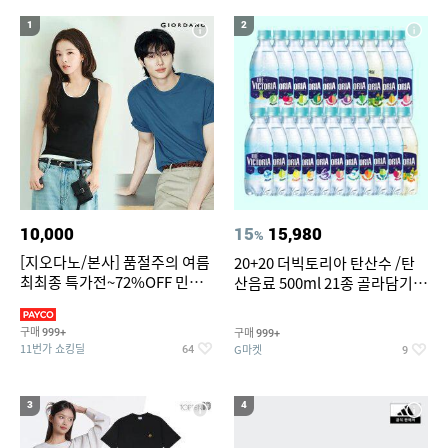
19
20
bmw z4 실내등
조던슬링백
1
2
10,000
15
15,980
%
[지오다노/본사] 품절주의 여름
20+20 더빅토리아 탄산수 /탄
최최종 특가전~72%OFF 민소
산음료 500ml 21종 골라담기
매/반팔/반바지/린넨 외
(총 2박스/분리배송)
구매
구매
999+
999+
11번가 쇼킹딜
G마켓
64
9
3
4