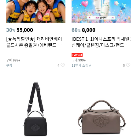
30
55,000
60
8,000
%
%
[★폭싹할인★] 캐리비안베이
[BEST 1+1]이니스프리 빅세일!
골드시즌 종일권+에버랜드 오
선케어/클렌징/마스크/핸드크
후권 대소공통
림/레티놀/PDRN/비타C/그린
구매
구매
999+
999+
쿠팡
11번가 쇼킹딜
4
5