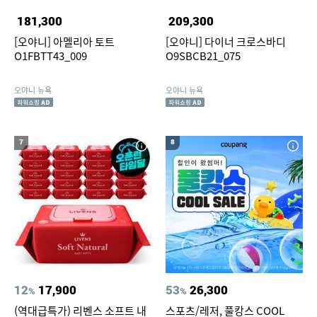
181,300
209,300
[오야니] 아멜리아 토트
[오야니] 다이너 크로스바디
O1FBTT43_009
O9SBCB21_075
오야니 뉴욕
오야니 뉴욕
7
8
12
17,900
53
26,300
%
%
(역대급특가) 리벤스 소프트 내
스포츠/레저, 풀캉스 COOL