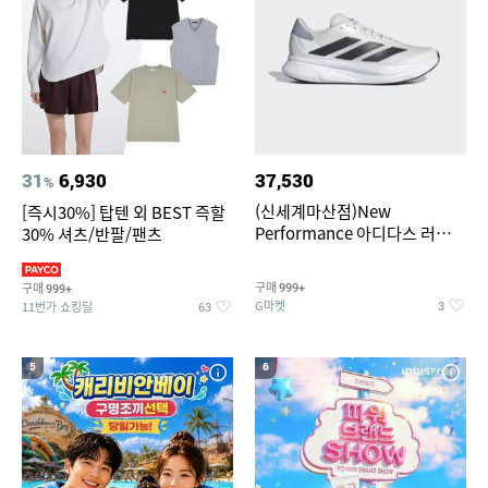
31
6,930
37,530
%
(신세계마산점)New
[즉시30%] 탑텐 외 BEST 즉할
Performance 아디다스 러닝화
30% 셔츠/반팔/팬츠
듀라모 SL2
구매
구매
999+
999+
G마켓
11번가 쇼킹딜
3
63
5
6