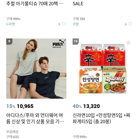
추럴 아기물티슈 70매 20팩 캡
SALE
형 / 70gsm 고평량
구매
구매
999+
785
G마켓
쿠팡
5
6
9
10
15
10,965
40
13,320
%
%
아디다스/푸마 외 언더웨어 여
신라면10입 +안성탕면5입 +짜
름 신상 및 인기 상품 모음 기획
파게티5입 (총 20봉)
전 최대 77% SALE
무료배송
구매
구매
633
999+