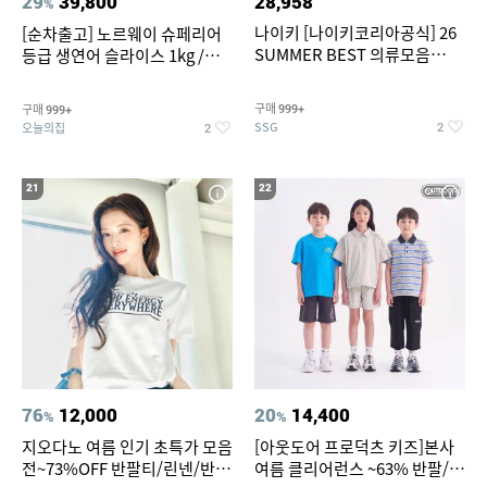
29
39,800
28,958
%
나이키 [나이키코리아공식] 26
[순차출고] 노르웨이 슈페리어
SUMMER BEST 의류모음
등급 생연어 슬라이스 1kg /
~55% SALE
500g / 300g 항공직송
구매
구매
999+
999+
SSG
오늘의집
2
2
21
22
76
12,000
20
14,400
%
%
지오다노 여름 인기 초특가 모음
[아웃도어 프로덕츠 키즈]본사
전~73%OFF 반팔티/린넨/반바
여름 클리어런스 ~63% 반팔/반