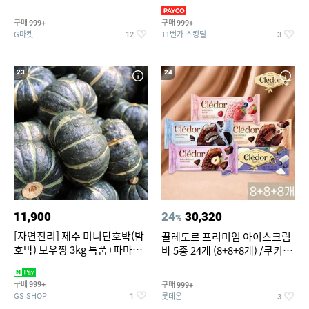
지 외
바지/수영복
구매
구매
999+
999+
G마켓
11번가 쇼킹딜
12
3
23
24
11,900
24
30,320
%
[자연진리] 제주 미니단호박(밤
끌레도르 프리미엄 아이스크림
호박) 보우짱 3kg 특품+파마산
바 5종 24개 (8+8+8개) /쿠키앤
치즈 증정
크림/베리믹스/헤이즐넛초코
구매
구매
999+
999+
GS SHOP
롯데온
1
3