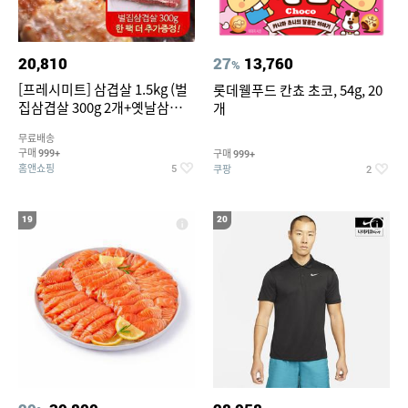
20,810
27
13,760
%
[프레시미트] 삼겹살 1.5kg (벌
롯데웰푸드 칸쵸 초코, 54g, 20
집삼겹살 300g 2개+옛날삼겹살
개
300g 2개+벌집삼겹살300g한
무료배송
팩 추가증정)
구매
구매
999+
999+
홈앤쇼핑
쿠팡
5
2
19
20