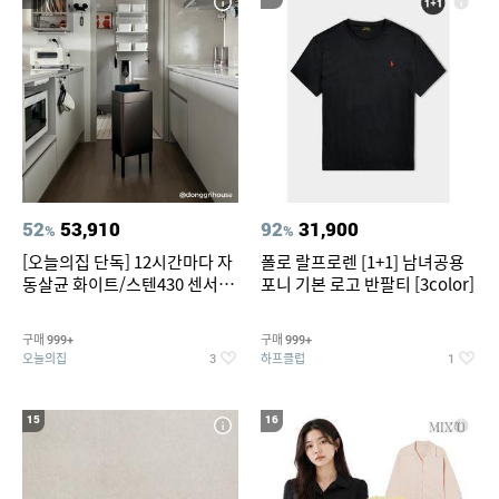
52
53,910
92
31,900
%
%
[오늘의집 단독] 12시간마다 자
폴로 랄프로렌 [1+1] 남녀공용
동살균 화이트/스텐430 센서휴
포니 기본 로고 반팔티 [3color]
지통 20L/30L
구매
구매
999+
999+
오늘의집
하프클럽
3
1
15
16