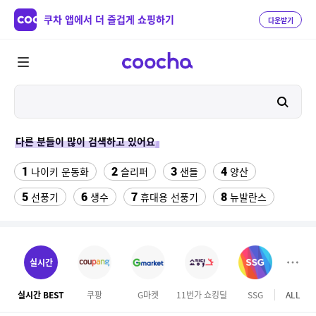
쿠차 앱에서 더 즐겁게 쇼핑하기
다운받기
다른 분들이 많이 검색하고 있어요
1
2
3
4
나이키 운동화
슬리퍼
샌들
양산
5
6
7
8
선풍기
생수
휴대용 선풍기
뉴발란스
9
10
11
쇼츠
중고음료수냉장고
업소용 가림막
12
13
14
라인댄스옷
메가커피
여성실내수영복
실시간
15
16
싼미니인형뽑기기계
라인댄스화 구두
실시간 BEST
쿠팡
G마켓
11번가 쇼킹딜
SSG
ALL
홈앤
17
18
수향미쌀10kg특등급
버거킹