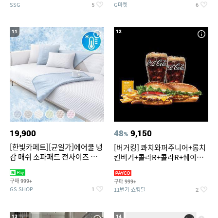
SSG
G마켓
5
6
11
12
19,900
48
9,150
%
[한빛카페트][균일가]에어쿨 냉
[버거킹] 콰치와퍼주니어+롱치
감 매쉬 소파패드 전사이즈 균일
킨버거+콜라R+콜라R+쉐이킹
가
프라이 구운갈릭
구매
구매
999+
999+
GS SHOP
11번가 쇼킹딜
1
2
13
14