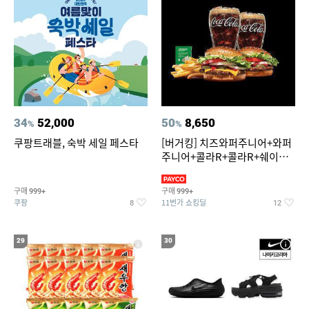
34
52,000
50
8,650
%
%
쿠팡트래블, 숙박 세일 페스타
[버거킹] 치즈와퍼주니어+와퍼
주니어+콜라R+콜라R+쉐이킹
프라이 스윗어니언
구매
구매
999+
999+
쿠팡
11번가 쇼킹딜
8
12
29
30