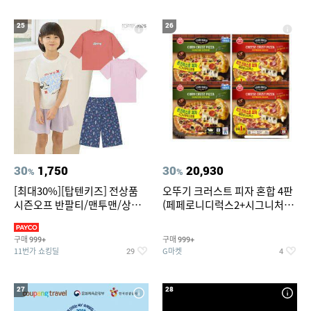
25
26
30
1,750
30
20,930
%
%
[최대30%][탑텐키즈] 전상품
오뚜기 크러스트 피자 혼합 4판
시즌오프 반팔티/맨투맨/상하
(페페로니디럭스2+시그니처익
복/레깅스 외 100종
스트림2)
구매
구매
999+
999+
11번가 쇼킹딜
G마켓
29
4
27
28