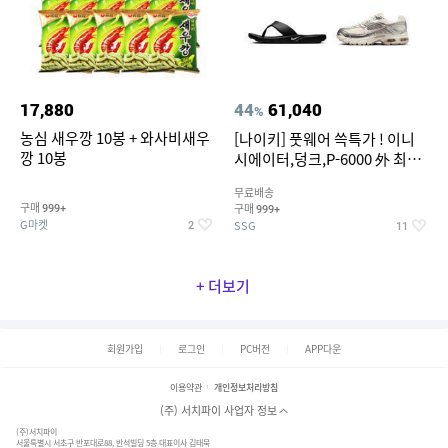
17,880
44
61,040
%
농심 새우깡 10봉 + 와사비새우
[나이키] 풋웨어 쓱특가 ! 이니
깡 10봉
시에이터,덩크,P-6000 外 최대
~50% SALE
무료배송
구매
구매
999+
999+
G마켓
SSG
2
11
+ 더보기
회원가입
로그인
PC버전
APP다운
이용약관
개인정보처리방침
(주) 서치파이 사업자 정보
(주)서치파이
서울특별시 서초구 반포대로88, 반석빌딩 5층 대표이사 김태묵