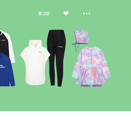
좋
더
로그인
아
보
요
기