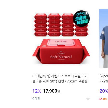
9
1
상
세
(역대급특가) 리벤스 소프트 내추럴 아기
[지오
물티슈 70매 20팩 캡형 / 70gsm 고평량
~72
12
%
17,900
20
원
G마켓
좋
아
요