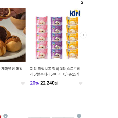
2
 제과명장 마왕
끼리 크림치즈 찰떡 3종(스트로베
유럽 도넛 납작복숭아 거
리5/블루베리5/베이크5) 총15개
혼합과 (개당 90g내외
원
20
%
22,240
원
8
%
11,870
원
좋
좋
아
아
요
요
4
상
상