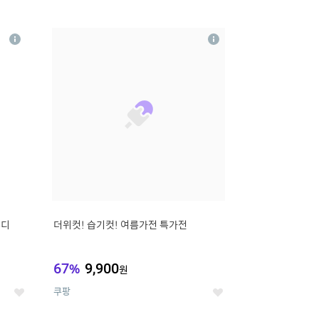
12
상
상
세
세
무디
더위컷! 습기컷! 여름가전 특가전
67
%
9,900
원
쿠팡
좋
좋
아
아
요
요