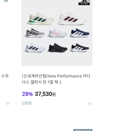
상
상
세
세
 스무
(신세계마산점)New Performance 아디
다스 갤럭시 런 7종 택 1
28
%
37,530
원
G마켓
좋
좋
아
아
요
요