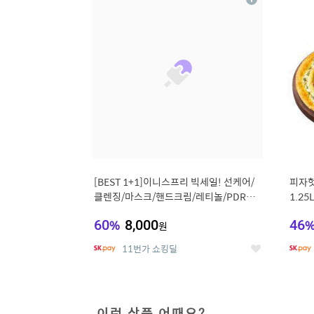
상
세
[BEST 1+1]이니스프리 빅세일! 선케어/
피자헛
클렌징/마스크/핸드크림/레티놀/PDRN/
1.25
비타C/그린
60
%
8,000
46
원
11번가 쇼킹딜
좋
아
요
이런 상품 어때요?