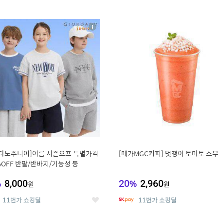
0
11
상
세
다노주니어]여름 시즌오프 특별가격
[메가MGC커피] 멋쟁이 토마토 스
%OFF 반팔/반바지/기능성 등
%
8,000
20
%
2,960
원
원
11번가 쇼킹딜
11번가 쇼킹딜
좋
아
요