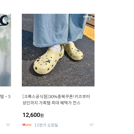
16
상
상
세
세
 5
[크록스공식점]30%중복쿠폰!키즈부터
성인까지 가족템 최대 혜택가 찬스
12,600
원
11번가 쇼킹딜
좋
좋
아
아