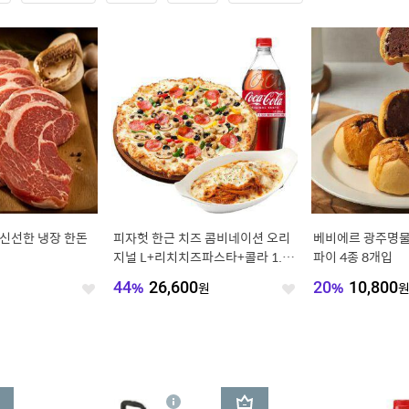
 신선한 냉장 한돈
피자헛 한근 치즈 콤비네이션 오리
베비에르 광주명물
지널 L+리치치즈파스타+콜라 1.25
파이 4종 8개입
L
원
44
%
26,600
원
20
%
10,800
좋
좋
아
아
요
요
3
상