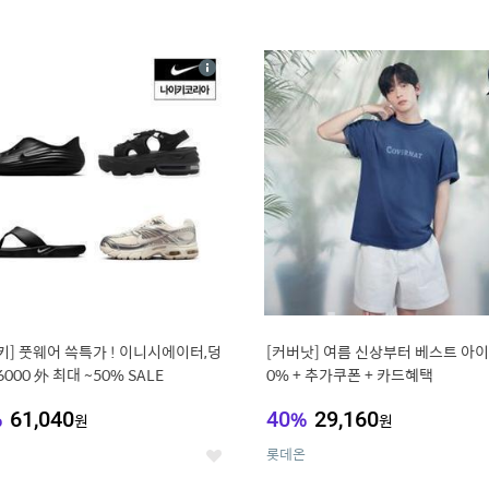
4
15
상
세
키] 풋웨어 쓱특가 ! 이니시에이터,덩
[커버낫] 여름 신상부터 베스트 아이템 ~
6000 外 최대 ~50% SALE
0% + 추가쿠폰 + 카드혜택
%
61,040
40
%
29,160
원
원
롯데온
좋
아