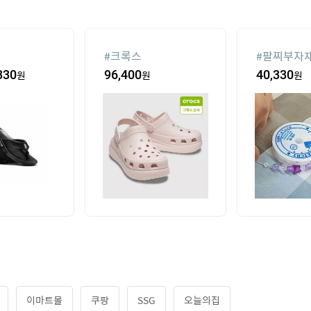
#
크록스
#
팔찌부자
330
원
96,400
원
40,330
원
이마트몰
쿠팡
SSG
오늘의집