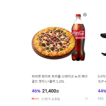
13
1
상
세
피자헛 화이트 트러플 스테이크 뇨끼 체다
[나이
골드 엣지 L+콜라 1.25L
크,P-
46
%
21,400
44
원
SSG
11번가 쇼킹딜
좋
아