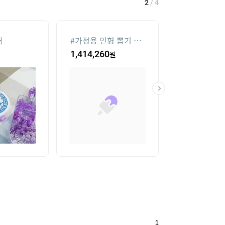
2
/
4
재
#
가정용 인형 뽑기 기
#
메가박스
계
1,414,260
원
11,500
원
1