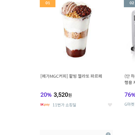
세
[메가MGC커피] 팥빙 젤라또 파르페
(단 하
행용 
리어가
20
%
3,520
76
원
G마켓
11번가 쇼킹딜
좋
아
요
5
6