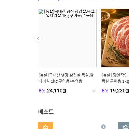
[농할]국내산 냉장 삼겹살,목살,앞
[농할] 당일작업
다리살 1kg 구이용/수육용
목살 구이용 1kg
8
%
24,110
원
8
%
19,230
좋
아
요
베스트
1
2
상