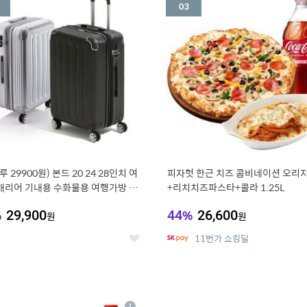
세
루 29900원) 본드 20 24 28인치 여
피자헛 한근 치즈 콤비네이션 오리지
캐리어 기내용 수화물용 여행가방 케
+리치치즈파스타+콜라 1.25L
방 (20%쿠폰)
%
29,900
44
%
26,600
원
원
11번가 쇼킹딜
좋
아
요
7