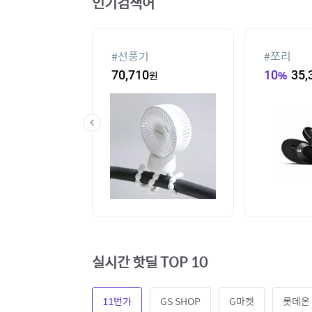
인기검색어
#
선풍기
#
쪼리
60
원
70,710
원
10
%
35,
실시간 핫딜 TOP 10
11번가
GS SHOP
G마켓
롯데온