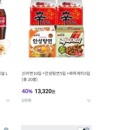
세
세
널 L
신라면10입 +안성탕면5입 +짜파게티5입
(총 20봉)
40
%
13,320
원
G마켓
좋
좋
아
아
요
요
8