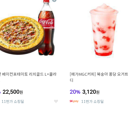
상
세
 베이컨포테이토 리치골드 L+콜라
[메가MGC커피] 복숭아 퐁당 요거트
L
디
%
22,500
20
%
3,120
원
원
11번가 쇼킹딜
11번가 쇼킹딜
좋
아
요