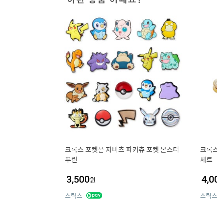
크록스 포켓몬 지비츠 파키츄 포켓 몬스터
크록스
푸린
세트
3,500
4,0
원
스틱스
스틱