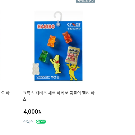
오 파
크록스 지비츠 세트 하리보 곰돌이 젤리 파
츠
4,000
원
스틱스