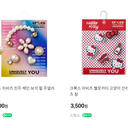
 지비츠 진주 체인 보석 펄 주얼리
크록스 지비츠 헬로키티 고양이 산리
츠 참
00
3,500
원
원
스
스틱스