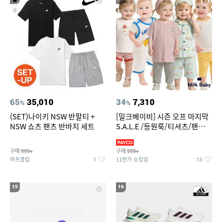
65
35,010
34
7,310
%
%
(SET)나이키 NSW 반팔티 +
[밀크베이비] 시즌 오프 마지막
NSW 쇼츠 팬츠 반바지 세트
S.A.L.E /등원룩/티셔츠/팬츠/
상하복/실내복/팬츠 외
구매
구매
999+
999+
하프클럽
11번가 쇼킹딜
1
13
15
16