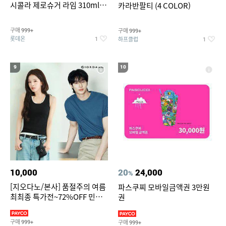
시콜라 제로슈거 라임 310ml
카라반팔티 (4 COLOR)
24캔
구매
구매
999+
999+
롯데온
하프클럽
1
1
9
10
10,000
20
24,000
%
[지오다노/본사] 품절주의 여름
파스쿠찌 모바일금액권 3만원
최최종 특가전~72%OFF 민소
권
매/반팔/반바지/린넨 외
구매
구매
999+
999+