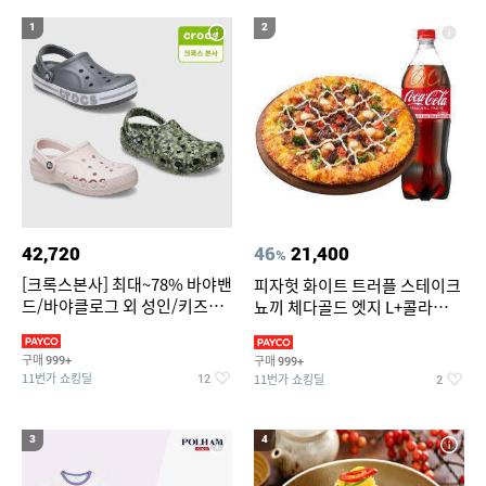
19
20
파타고니아
가정용 인형뽑기기계
1
2
42,720
46
21,400
%
[크록스본사] 최대~78% 바야밴
피자헛 화이트 트러플 스테이크
드/바야클로그 외 성인/키즈
뇨끼 체다골드 엣지 L+콜라
BEST
1.25L
구매
구매
999+
999+
11번가 쇼킹딜
11번가 쇼킹딜
12
2
3
4