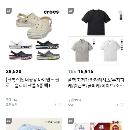
25
26
38,520
15
16,915
%
[크록스]남녀공용 바야밴드 클
폴햄 최저가 카라티셔츠/무지피
로그 슬리퍼 샌들 5종 택1
케/출근룩/쿨피케/데이트/소로
나 티셔츠 3종 택1
구매
구매
167
999+
홈앤쇼핑
SSG
3
1
27
28