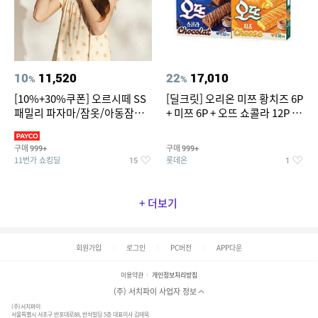
10
11,520
22
17,010
%
%
[10%+30%쿠폰] 오르시떼 SS
[딜크릿] 오리온 미쯔 황치즈 6P
패밀리 파자마/잠옷/아동잠옷/
+ 미쯔 6P + 오뜨 쇼콜라 12P +
아동내의
오뜨 치즈 12P
구매
구매
999+
999+
11번가 쇼킹딜
롯데온
15
1
+ 더보기
회원가입
로그인
PC버전
APP다운
이용약관
개인정보처리방침
(주) 서치파이 사업자 정보
(주)서치파이
서울특별시 서초구 반포대로88, 반석빌딩 5층 대표이사 김태묵