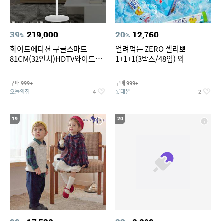
39
219,000
20
12,760
%
%
화이트에디션 구글스마트
얼려먹는 ZERO 젤리뽀
81CM(32인치)HDTV와이드무
1+1+1(3박스/48입) 외
빙뷰 삼탠바이미 거치가능
구매
구매
999+
999+
오늘의집
롯데온
4
2
19
20