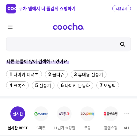
쿠차 앱에서 더 즐겁게 쇼핑하기
다운받기
다른 분들이 많이 검색하고 있어요
1
2
3
나이키 티셔츠
물티슈
휴대용 선풍기
4
5
6
7
크록스
선풍기
나이키 운동화
보냉백
8
9
10
스마트워치
가성비 헤드셋
여자라인 댄스복
11
12
수향미쌀10kg특등급
수향미쌀10kg
실시간
13
14
15
팔찌부자재
포켓몬 카드
애니메이션 키캡
실시간 BEST
G마켓
11번가 쇼킹딜
쿠팡
홈앤쇼핑
ALL
이마
16
17
18
리치 음료수
업소용 튀김망
k2 남성 조끼