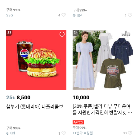
구매
구매
999+
999+
SSG
롯데온
4
1
23
24
25
8,500
10,000
%
[30%쿠폰]샐리|티뷰 무더운여
햄부기 (롯데리아) 나폴리콤보
름 시원한가격인하 반팔자켓 1
만원대 100종 한정특가
구매
구매
999+
999+
11번가 쇼킹딜
G마켓
30
1