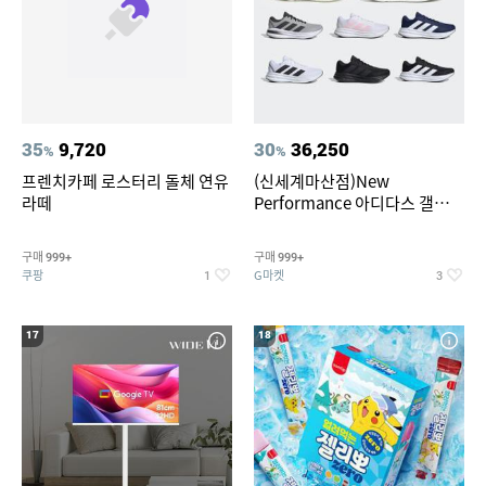
35
9,720
30
36,250
%
%
프렌치카페 로스터리 돌체 연유
(신세계마산점)New
라떼
Performance 아디다스 갤럭시
런 7종 택 1
구매
구매
999+
999+
쿠팡
G마켓
1
3
17
18