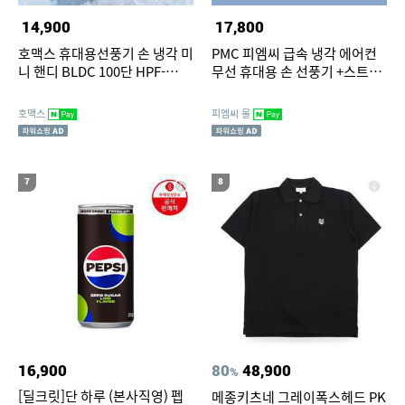
14,900
17,800
호맥스 휴대용선풍기 손 냉각 미
PMC 피엠씨 급속 냉각 에어컨
니 핸디 BLDC 100단 HPF-
무선 휴대용 손 선풍기 +스트랩
5000
+ 다목적 장갑건조 슬리브
호맥스
피엠씨 몰
7
8
16,900
80
48,900
%
[딜크릿]단 하루 (본사직영) 펩
메종키츠네 그레이폭스헤드 PK