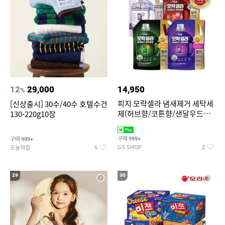
12
29,000
14,950
%
피지 모락셀라 냄새제거 세탁세
[신상출시] 30수/40수 호텔수건
제(허브향/코튼향/샌달우드향/
130-220g10장
화이트머스크향) 2.3리필 4종
택1
구매
구매
999+
999+
GS SHOP
오늘의집
2
5
29
30