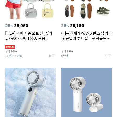
25
25,050
25
26,180
%
%
[FILA] 썸머 시즌오프 신발/의
(대구신세계)VANS 반스 남녀공
류/모자/가방 100종 모음!
용 균일가 하버뮬어센틱올드스
쿨슬립온 9종 택1브랜드 (반스)
구매
구매
999+
999+
11번가 쇼킹딜
G마켓
8
1