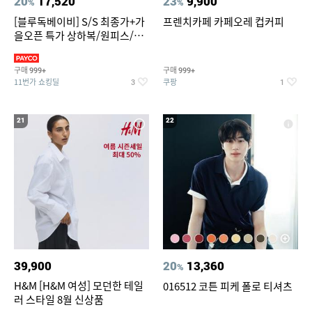
20
17,520
23
9,900
%
%
[블루독베이비] S/S 최종가+가
프렌치카페 카페오레 컵커피
을오픈 특가 상하복/원피스/내
의/팬츠 외 100종
구매
구매
999+
999+
11번가 쇼킹딜
쿠팡
3
1
21
22
39,900
20
13,360
%
H&M [H&M 여성] 모던한 테일
016512 코튼 피케 폴로 티셔츠
러 스타일 8월 신상품