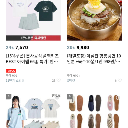
24
7,570
20
9,980
%
%
[15%쿠폰] 본사공식 폴햄키즈
(개별포장) 야심찬 함흥냉면 10
BEST 아이템 66종 특가! 반팔
인분 +육수10봉/1인 998원/머
티/반바지/상하세트 외~
리가 쨍하게 시원한 냉면
구매
구매
999+
999+
11번가 쇼킹딜
G마켓
23
6
5
6