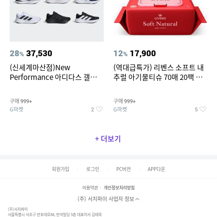
28
37,530
12
17,900
%
%
(신세계마산점)New
(역대급특가) 리벤스 소프트 내
Performance 아디다스 갤럭시
추럴 아기물티슈 70매 20팩 캡
런 7종 택 1
형 / 70gsm 고평량
구매
구매
999+
999+
G마켓
G마켓
2
5
+ 더보기
회원가입
로그인
PC버전
APP다운
이용약관
개인정보처리방침
(주) 서치파이 사업자 정보
(주)서치파이
서울특별시 서초구 반포대로88, 반석빌딩 5층 대표이사 김태묵