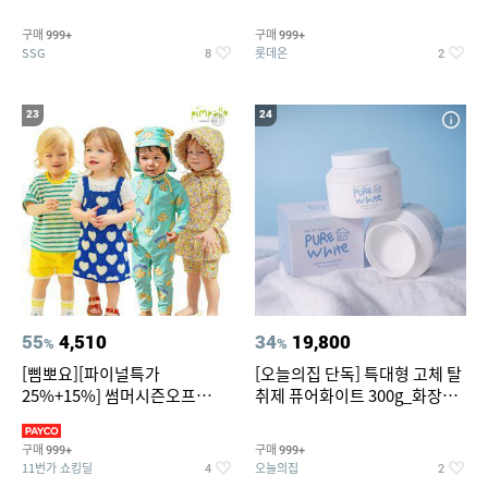
~
트아메리카노/헤이즐넛)
구매
구매
999+
999+
SSG
롯데온
8
2
23
24
55
4,510
34
19,800
%
%
[삠뽀요][파이널특가
[오늘의집 단독] 특대형 고체 탈
25%+15%] 썸머시즌오프
취제 퓨어화이트 300g_화장실
3,390원~/상하복/래쉬가드/수
탈취제 담배냄새제거 거실탈취
영복/티셔츠/
구매
구매
999+
999+
11번가 쇼킹딜
오늘의집
4
2