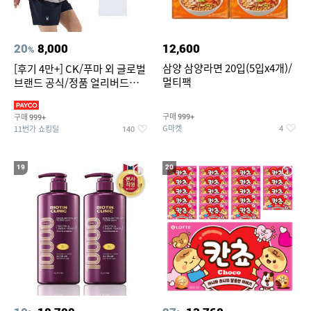
20
8,000
12,600
%
삼양 삼양라면 20입(5입x4개)/
[후기 4만+] CK/푸마 외 글로벌
멀티팩
브랜드 공식/정품 얼리버드
~94%
구매
구매
999+
999+
G마켓
11번가 쇼킹딜
4
140
19
20