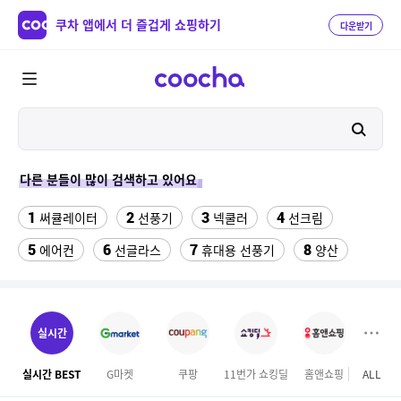
쿠차 앱에서 더 즐겁게 쇼핑하기
다운받기
다른 분들이 많이 검색하고 있어요
1
2
3
4
써큘레이터
선풍기
넥쿨러
선크림
5
6
7
8
에어컨
선글라스
휴대용 선풍기
양산
9
10
여성 댄스복
실외기없는 에어컨
11
12
수향미쌀10kg특등급
성인용세발자전거중고
실시간
13
14
위닉스 dn3e170 lwk
메가커피
실시간 BEST
G마켓
쿠팡
11번가 쇼킹딜
홈앤쇼핑
ALL
하이
15
16
차량햇빛가리개
풍기인견바지