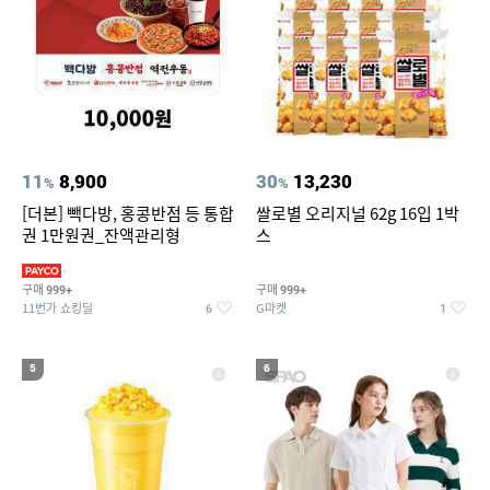
11
8,900
30
13,230
%
%
[더본] 빽다방, 홍콩반점 등 통합
쌀로별 오리지널 62g 16입 1박
권 1만원권_잔액관리형
스
구매
구매
999+
999+
11번가 쇼킹딜
G마켓
6
1
5
6