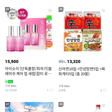
25
26
15,900
40
13,320
%
아이소이 [단독물량/최저가]블
신라면10입 +안성탕면5입 +짜
레미쉬 케어 업 세럼(잡티 로즈
파게티5입 (총 20봉)
세럼) 20ml 더블기획 (사용기한
2027-04-24)
구매
구매
999+
999+
GS SHOP
G마켓
1
5
27
28