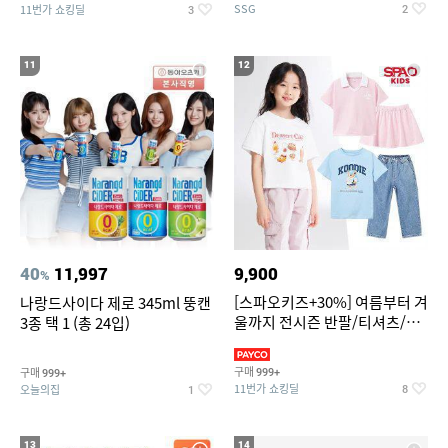
SSG
11번가 쇼킹딜
2
3
11
12
40
11,997
9,900
%
[스파오키즈+30%] 여름부터 겨
나랑드사이다 제로 345ml 뚱캔
울까지 전시즌 반팔/티셔츠/셋
3종 택 1 (총 24입)
업/원피스/팬츠/아우트 外
구매
구매
999+
999+
11번가 쇼킹딜
오늘의집
8
1
13
14