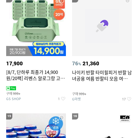
17,900
76
21,360
%
[8/7, 단하루 최종가 14,900
나이키 반팔 타미힐피거 반팔 남
원/20팩] 리벤스 알로그랑 고평
녀공용 여름 반팔티 모음 여름
량 물티슈 70매x20팩
반팔티 기간한정 특가
구매
구매
999+
999+
GS SHOP
G마켓
1
17
15
16