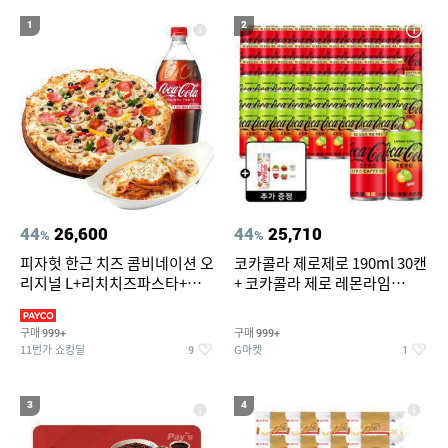
17
18
19
라이트라이드 360
버거킹
나이키운동화
1
2
20
아쿠아슈즈
44
26,600
44
25,710
%
%
피자헛 한근 치즈 콤비네이션 오
코카콜라 제로제로 190ml 30캔
리지널 L+리치치즈파스타+콜
+ 코카콜라 제로 레몬라임
라 1.25L
190ml 30캔 + (증정) 콜드컵+스
티커 세트
구매
구매
999+
999+
11번가 쇼킹딜
G마켓
9
1
3
4