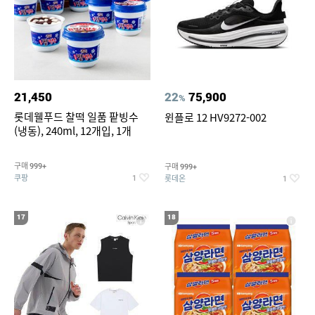
21,450
22
75,900
%
롯데웰푸드 찰떡 일품 팥빙수
윈플로 12 HV9272-002
(냉동), 240ml, 12개입, 1개
구매
구매
999+
999+
쿠팡
롯데온
1
1
17
18