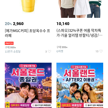
20
2,960
10,140
%
(스파오)32%쿠폰 여름 막차특
[메가MGC커피] 초당옥수수 프
가·가을 얼리템 반팔티/냉감/반
라페
바지/린넨/맨투맨/슬랙스/가디
건 외 ~74%OFF
구매
구매
999+
999+
G마켓
11번가 쇼킹딜
13
3