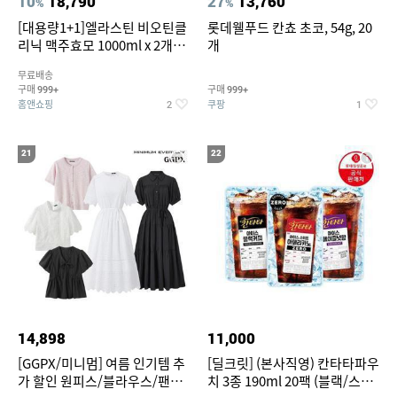
10
18,790
27
13,760
%
%
[대용량1+1]엘라스틴 비오틴클
롯데웰푸드 칸쵸 초코, 54g, 20
리닉 맥주효모 1000ml x 2개
개
(샴푸/컨디셔너 택1)
무료배송
구매
구매
999+
999+
홈앤쇼핑
쿠팡
2
1
21
22
14,898
11,000
[GGPX/미니멈] 여름 인기템 추
[딜크릿] (본사직영) 칸타타파우
가 할인 원피스/블라우스/팬츠
치 3종 190ml 20팩 (블랙/스위