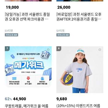
19,000
26,000
[당일가능] 과천 서울랜드 종일
[바로입장] 과천 서울랜드 오후
권 오후권 선택 파크이용권 자유
권AFTER 2이용권기준 종일권
이용권 야간권기준
선택
SY티켓
SY티켓
7
8
62
44,900
9,680
%
(10%+15%) 이랜드키즈 여름
쿠팡트래블, 메가위크 올 여름