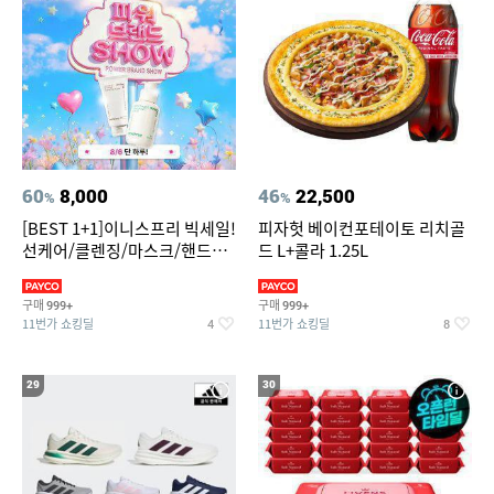
60
8,000
46
22,500
%
%
[BEST 1+1]이니스프리 빅세일!
피자헛 베이컨포테이토 리치골
선케어/클렌징/마스크/핸드크
드 L+콜라 1.25L
림/레티놀/PDRN/비타C/그린
구매
구매
999+
999+
11번가 쇼킹딜
11번가 쇼킹딜
4
8
29
30