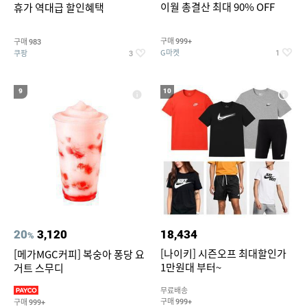
이월 총결산 최대 90% OFF
휴가 역대급 할인혜택
구매
구매
999+
983
G마켓
쿠팡
1
3
9
10
20
3,120
18,434
%
[나이키] 시즌오프 최대할인가
[메가MGC커피] 복숭아 퐁당 요
1만원대 부터~
거트 스무디
무료배송
구매
구매
999+
999+