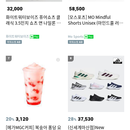
32,000
58,500
화이트워터보이즈 퓨어쇼츠 클
[모스포츠] MO Mindful
래식 3.5인치 쇼츠 면 나일론 여
Shorts Unisex (마인드풀 러닝
성 반바지
쇼츠 남녀공용)
화이트워터보이즈
Mo Sports
7
8
20
3,120
28
37,530
%
%
[메가MGC커피] 복숭아 퐁당 요
(신세계마산점)New