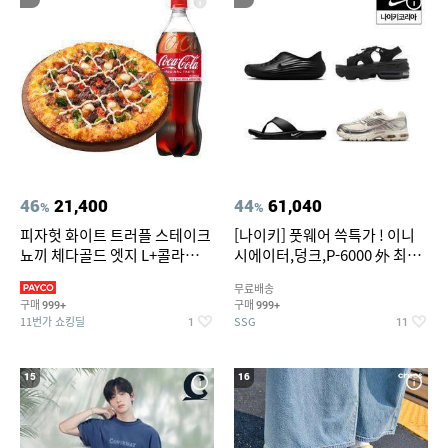
46
21,400
44
61,040
%
%
피자헛 화이트 트러플 스테이크
[나이키] 풋웨어 쓱특가 ! 이니
뇨끼 체다골드 엣지 L+콜라
시에이터,덩크,P-6000 外 최대
1.25L
~50% SALE
무료배송
구매
구매
999+
999+
11번가 쇼킹딜
SSG
1
11
15
16