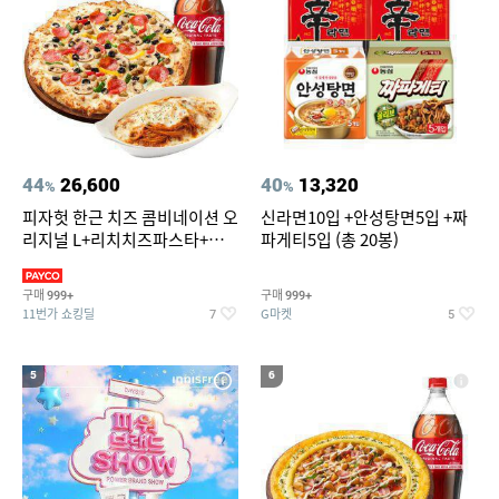
44
26,600
40
13,320
%
%
피자헛 한근 치즈 콤비네이션 오
신라면10입 +안성탕면5입 +짜
리지널 L+리치치즈파스타+콜
파게티5입 (총 20봉)
라 1.25L
구매
구매
999+
999+
11번가 쇼킹딜
G마켓
7
5
5
6