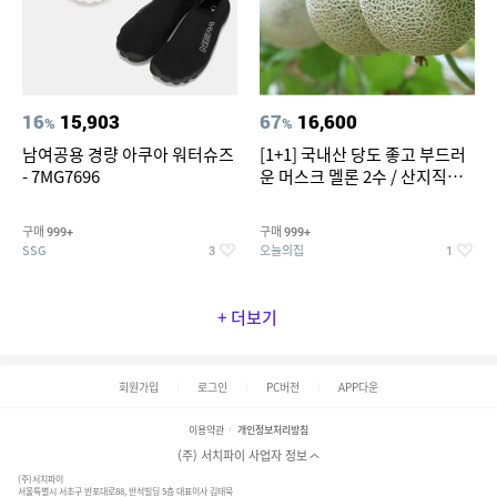
16
15,903
67
16,600
%
%
남여공용 경량 아쿠아 워터슈즈
[1+1] 국내산 당도 좋고 부드러
- 7MG7696
운 머스크 멜론 2수 / 산지직송 x
농협선별
구매
구매
999+
999+
SSG
오늘의집
3
1
+ 더보기
회원가입
로그인
PC버전
APP다운
이용약관
개인정보처리방침
(주) 서치파이 사업자 정보
(주)서치파이
서울특별시 서초구 반포대로88, 반석빌딩 5층 대표이사 김태묵