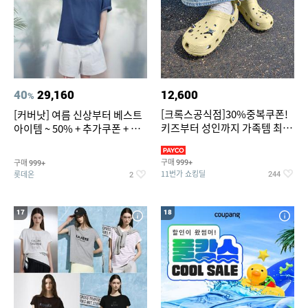
40
29,160
12,600
%
[크록스공식점]30%중복쿠폰!
[커버낫] 여름 신상부터 베스트
키즈부터 성인까지 가족템 최대
아이템 ~ 50% + 추가쿠폰 + 카
혜택가 찬스
드혜택
구매
구매
999+
999+
11번가 쇼킹딜
롯데온
244
2
17
18