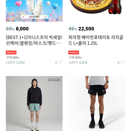
60
8,000
46
22,500
%
%
[BEST 1+1]이니스프리 빅세일!
피자헛 베이컨포테이토 리치골
선케어/클렌징/마스크/핸드크
드 L+콜라 1.25L
림/레티놀/PDRN/비타C/그린
구매
구매
999+
999+
11번가 쇼킹딜
11번가 쇼킹딜
4
8