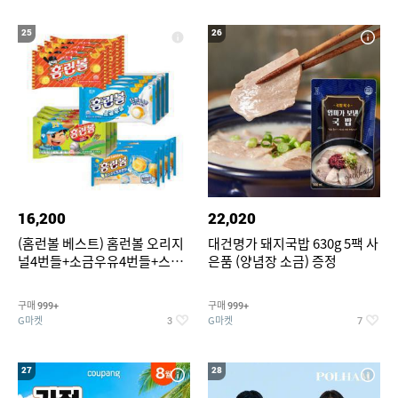
25
26
16,200
22,020
(홈런볼 베스트) 홈런볼 오리지
대건명가 돼지국밥 630g 5팩 사
널4번들+소금우유4번들+스윗
은품 (양념장 소금) 증정
커스타드4번들+옥수수 소프트
콘맛4번들
구매
구매
999+
999+
G마켓
G마켓
3
7
27
28