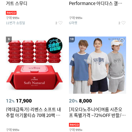
거트 스무디
Performance 아디다스 갤럭시
런 7종 택 1
구매
구매
999+
999+
11번가 쇼킹딜
G마켓
2
2
9
10
12
17,900
20
8,000
%
%
(역대급특가) 리벤스 소프트 내
[지오다노주니어]여름 시즌오
추럴 아기물티슈 70매 20팩 캡
프 특별가격 ~72%OFF 반팔/반
형 / 70gsm 고평량
바지/기능성 등
구매
구매
999+
999+