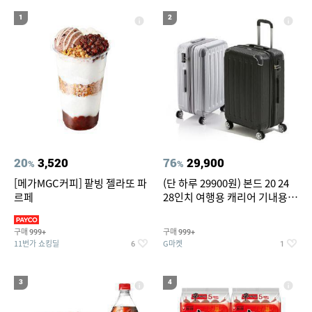
19
20
compactflash
성인용세발자전거중고
1
2
20
3,520
76
29,900
%
%
[메가MGC커피] 팥빙 젤라또 파
(단 하루 29900원) 본드 20 24
르페
28인치 여행용 캐리어 기내용
수화물용 여행가방 케리어가방
(20%쿠폰)
구매
구매
999+
999+
11번가 쇼킹딜
G마켓
6
1
3
4