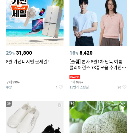
29
31,800
16
8,420
%
%
8월 가전디지털 굿세일!
[폴햄] 본사 8월1차 단독 여름
클리어런스 73종모음 추가인하
최대 83%OFF
구매
구매
999+
999+
쿠팡
11번가 쇼킹딜
1
20
29
30