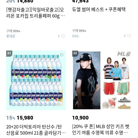
20
14,880
47,643
%
듀엘 썸머 베스트 + 쿠폰혜택
[햇감자출고][익일바로출고]오
리온 포카칩 트리플페퍼 60g 12
개
구매
구매
999+
999+
SSG
롯데온
1
1
21
22
15
15,980
10,900
%
[20% 쿠 폰] MLB 성인 키즈 펫
20+20 더빅토리아 탄산수 /탄
인기 여름 수영복 의류 수영복
산음료 500ml 21종 골라담기