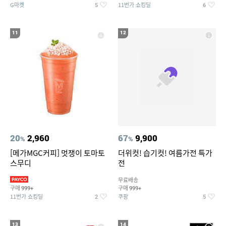
G마켓
11번가 쇼킹딜
5
6
11
12
20
2,960
67
9,900
%
%
[메가MGC커피] 멋쟁이 토마토
더위컷! 습기컷! 여름가전 특가
스무디
전
무료배송
구매
구매
999+
999+
11번가 쇼킹딜
쿠팡
2
5
13
14