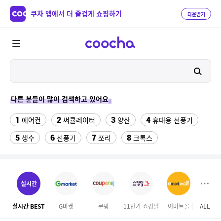
쿠차 앱에서 더 즐겁게 쇼핑하기
다운받기
다른 분들이 많이 검색하고 있어요
1
2
3
4
에어컨
써큘레이터
양산
휴대용 선풍기
5
6
7
8
생수
선풍기
쪼리
크록스
9
10
11
팔찌부자재
가정용 인형 뽑기 기계
메가박스
12
13
여자라인 댄스복
래쉬가드 티셔츠
실시간
14
15
다이소C타입 to HDMI 미러링 케이블
대나무돗자리
실시간 BEST
G마켓
쿠팡
11번가 쇼킹딜
이마트몰
ALL
롯데
16
17
18
포켓몬 카드
뱀부3겹대나무화장지
가디건