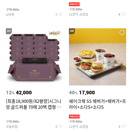
슈즈 베스트 제품 파격전
(총 2박스/분리배송)
구매
구매
999+
999+
11번가 쇼킹딜
G마켓
8
7
23
24
12
42,000
40
17,900
%
%
[최종18,900원/82평량]시그니
쉐이크쉑 SS 쉑버거+쉑버거+프
앙 골드퍼플 70매 20팩 캡형 아
라이+소다S+소다S
기물티슈
구매
구매
999+
999+
오늘의집
11번가 쇼킹딜
2
5