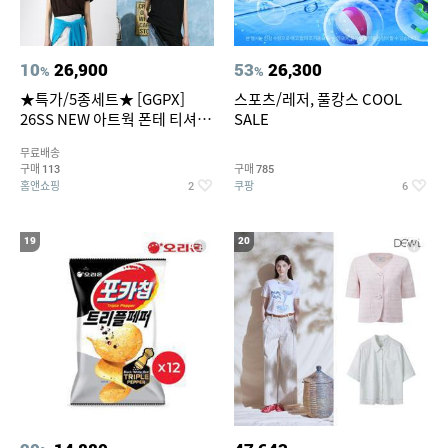
10
26,900
53
26,300
%
%
★특가/5종세트★ [GGPX]
스포츠/레저, 풀캉스 COOL
26SS NEW 아트웍 폰테 티셔츠
SALE
5종 GX262F0501TS
무료배송
구매
구매
113
785
홈앤쇼핑
쿠팡
2
6
19
20