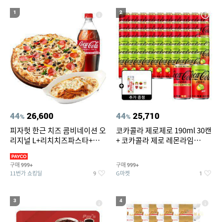
19
20
forever21
볶음밥
1
2
44
26,600
44
25,710
%
%
피자헛 한근 치즈 콤비네이션 오
코카콜라 제로제로 190ml 30캔
리지널 L+리치치즈파스타+콜
+ 코카콜라 제로 레몬라임
라 1.25L
190ml 30캔 + (증정) 콜드컵+스
티커 세트
구매
구매
999+
999+
11번가 쇼킹딜
G마켓
9
1
3
4