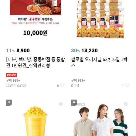
11
8,900
30
13,230
%
%
[더본] 빽다방, 홍콩반점 등 통합
쌀로별 오리지널 62g 16입 1박
권 1만원권_잔액관리형
스
구매
구매
999+
999+
11번가 쇼킹딜
G마켓
6
1
5
6