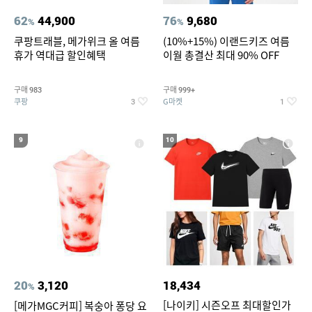
62
44,900
76
9,680
%
%
쿠팡트래블, 메가위크 올 여름
(10%+15%) 이랜드키즈 여름
휴가 역대급 할인혜택
이월 총결산 최대 90% OFF
구매
구매
983
999+
쿠팡
G마켓
3
1
9
10
20
3,120
18,434
%
[나이키] 시즌오프 최대할인가
[메가MGC커피] 복숭아 퐁당 요