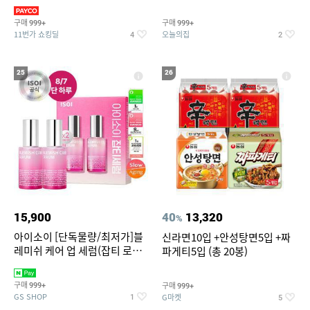
3,390원~/상하복/래쉬가드/수
탈취제 담배냄새제거 거실탈취
영복/티셔츠/
구매
구매
999+
999+
11번가 쇼킹딜
오늘의집
4
2
25
26
15,900
40
13,320
%
아이소이 [단독물량/최저가]블
신라면10입 +안성탕면5입 +짜
레미쉬 케어 업 세럼(잡티 로즈
파게티5입 (총 20봉)
세럼) 20ml 더블기획 (사용기한
2027-04-24)
구매
구매
999+
999+
GS SHOP
G마켓
1
5