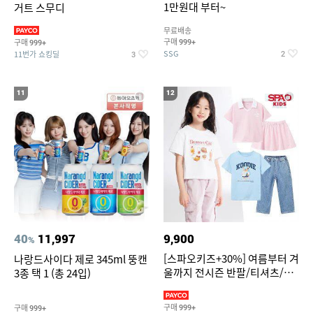
1만원대 부터~
거트 스무디
무료배송
구매
구매
999+
999+
SSG
11번가 쇼킹딜
2
3
11
12
40
11,997
9,900
%
[스파오키즈+30%] 여름부터 겨
나랑드사이다 제로 345ml 뚱캔
울까지 전시즌 반팔/티셔츠/셋
3종 택 1 (총 24입)
업/원피스/팬츠/아우트 外
구매
구매
999+
999+