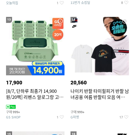
11번가 쇼킹딜
오늘의집
8
1
13
14
17,900
20,560
[8/7, 단하루 최종가 14,900
나이키 반팔 타미힐피거 반팔 남
원/20팩] 리벤스 알로그랑 고평
녀공용 여름 반팔티 모음 여름
량 물티슈 70매x20팩
반팔티 기간한정 특가
구매
구매
999+
999+
GS SHOP
G마켓
1
17
15
16