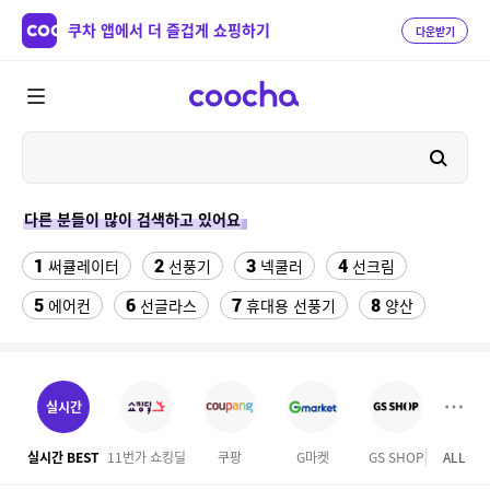
쿠차 앱에서 더 즐겁게 쇼핑하기
다운받기
다른 분들이 많이 검색하고 있어요
1
2
3
4
써큘레이터
선풍기
넥쿨러
선크림
5
6
7
8
에어컨
선글라스
휴대용 선풍기
양산
9
10
11
실외기없는 에어컨
아쿠아슈즈
라이딩장갑
12
13
성인용세발자전거중고
여성댄스복
실시간
14
15
프라스틱서랍장
위닉스 dn3e170 lwk
실시간 BEST
11번가 쇼킹딜
쿠팡
G마켓
GS SHOP
ALL
오늘
16
17
18
부산엘시티
메가커피
라이트라이드 360