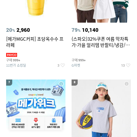
20
2,960
79
10,140
%
%
[메가MGC커피] 초당옥수수 프
(스파오)32%쿠폰 여름 막차특
라페
가·가을 얼리템 반팔티/냉감/반
바지/린넨/맨투맨/슬랙스/가디
건 외 ~74%OFF
구매
구매
999+
999+
11번가 쇼킹딜
G마켓
3
13
7
8