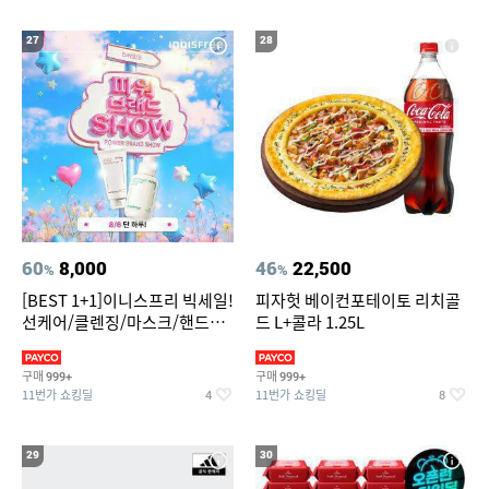
27
28
60
8,000
46
22,500
%
%
[BEST 1+1]이니스프리 빅세일!
피자헛 베이컨포테이토 리치골
선케어/클렌징/마스크/핸드크
드 L+콜라 1.25L
림/레티놀/PDRN/비타C/그린
구매
구매
999+
999+
11번가 쇼킹딜
11번가 쇼킹딜
4
8
29
30