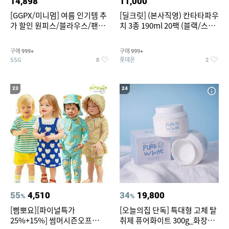
14,898
11,000
[GGPX/미니멈] 여름 인기템 추
[딜크릿] (본사직영) 칸타타파우
가 할인 원피스/블라우스/팬츠
치 3종 190ml 20팩 (블랙/스위
~
트아메리카노/헤이즐넛)
구매
구매
999+
999+
SSG
롯데온
8
2
23
24
55
4,510
34
19,800
%
%
[삠뽀요][파이널특가
[오늘의집 단독] 특대형 고체 탈
25%+15%] 썸머시즌오프
취제 퓨어화이트 300g_화장실