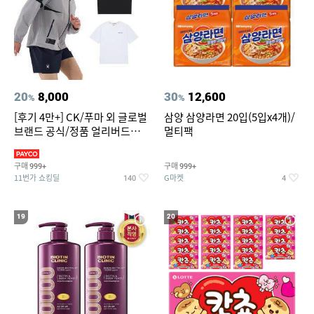
20
8,000
30
12,600
%
%
[후기 4만+] CK/푸마 외 글로벌
삼양 삼양라면 20입(5입x4개)/
브랜드 공식/정품 얼리버드
멀티팩
~94%
구매
구매
999+
999+
11번가 쇼킹딜
G마켓
140
4
19
20