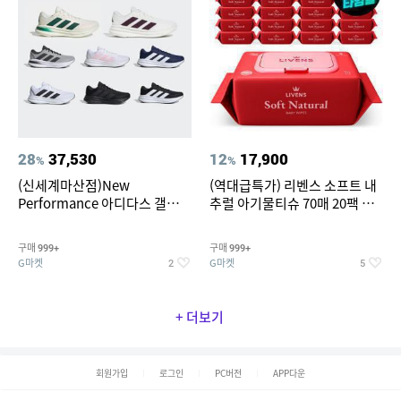
28
37,530
12
17,900
%
%
(신세계마산점)New
(역대급특가) 리벤스 소프트 내
Performance 아디다스 갤럭시
추럴 아기물티슈 70매 20팩 캡
런 7종 택 1
형 / 70gsm 고평량
구매
구매
999+
999+
G마켓
G마켓
2
5
+ 더보기
회원가입
로그인
PC버전
APP다운