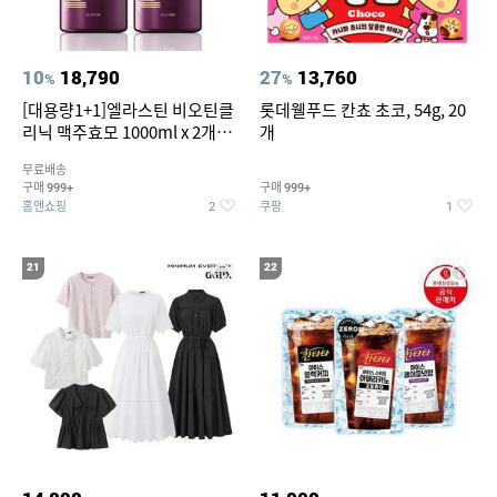
10
18,790
27
13,760
%
%
[대용량1+1]엘라스틴 비오틴클
롯데웰푸드 칸쵸 초코, 54g, 20
리닉 맥주효모 1000ml x 2개
개
(샴푸/컨디셔너 택1)
무료배송
구매
구매
999+
999+
홈앤쇼핑
쿠팡
2
1
21
22