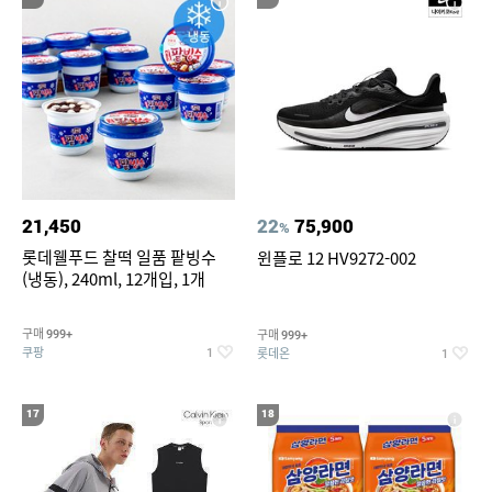
21,450
22
75,900
%
롯데웰푸드 찰떡 일품 팥빙수
윈플로 12 HV9272-002
(냉동), 240ml, 12개입, 1개
구매
구매
999+
999+
쿠팡
롯데온
1
1
17
18