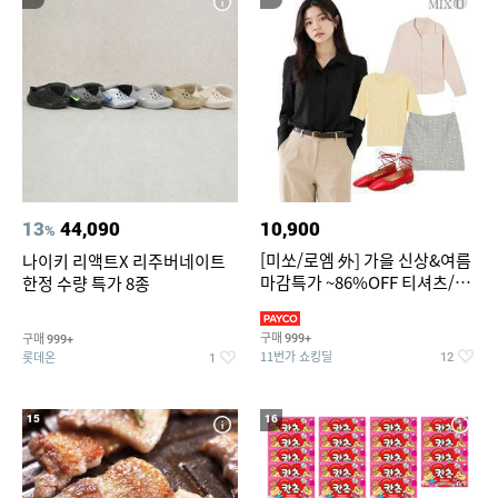
13
44,090
10,900
%
[미쏘/로엠 外] 가을 신상&여름
나이키 리액트X 리주버네이트
마감특가 ~86%OFF 티셔츠/슬
한정 수량 특가 8종
랙스/원피스/니트/블라우스
구매
구매
999+
999+
11번가 쇼킹딜
롯데온
12
1
15
16