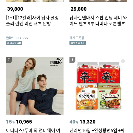
39,800
29,800
[1+1][12컬러]사이 남자 쿨링
남자린넨바지 스판 밴딩 세미 와
폴리 린넨 리넨 셔츠 남방
이드 팬츠 9부 다비다 코튼팬츠
클라쓰 CLASSS
헤세드옷장
7
8
15
10,965
40
13,320
%
%
아디다스/푸마 외 언더웨어 여
신라면10입 +안성탕면5입 +짜