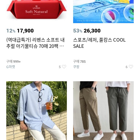
12
17,900
53
26,300
%
%
(역대급특가) 리벤스 소프트 내
스포츠/레저, 풀캉스 COOL
추럴 아기물티슈 70매 20팩 캡
SALE
형 / 70gsm 고평량
구매
구매
999+
785
G마켓
쿠팡
5
6