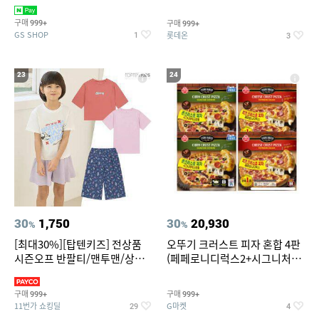
치즈 증정
크림/베리믹스/헤이즐넛초코
구매
구매
999+
999+
GS SHOP
롯데온
1
3
23
24
30
1,750
30
20,930
%
%
[최대30%][탑텐키즈] 전상품
오뚜기 크러스트 피자 혼합 4판
시즌오프 반팔티/맨투맨/상하
(페페로니디럭스2+시그니처익
복/레깅스 외 100종
스트림2)
구매
구매
999+
999+
11번가 쇼킹딜
G마켓
29
4