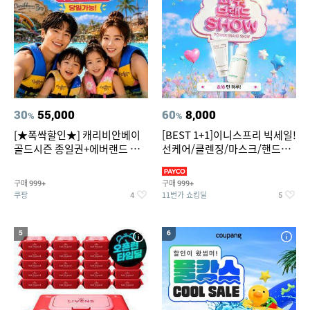
30
55,000
60
8,000
%
%
[★폭싹할인★] 캐리비안베이
[BEST 1+1]이니스프리 빅세일!
골드시즌 종일권+에버랜드 오
선케어/클렌징/마스크/핸드크
후권 대소공통
림/레티놀/PDRN/비타C/그린
구매
구매
999+
999+
쿠팡
11번가 쇼킹딜
4
5
5
6