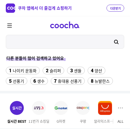
쿠차 앱에서 더 즐겁게 쇼핑하기
다운받기
다른 분들이 많이 검색하고 있어요
1
2
3
4
나이키 운동화
슬리퍼
샌들
양산
5
6
7
8
선풍기
생수
휴대용 선풍기
뉴발란스
9
10
11
팔찌부자재
침대 매트리스 퀸
여자 등산화
12
13
14
중고김치냉장고
gw6422
여자라인 댄스복
실시간
15
16
링티 가루
롯데시네마
실시간 BEST
11번가 쇼킹딜
G마켓
쿠팡
알리익스프레스
ALL
롯데
17
18
올록담 올리브3 1500mg 24포 2개
맘스터치