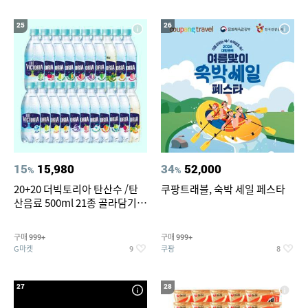
25
26
15
15,980
34
52,000
%
%
20+20 더빅토리아 탄산수 /탄
쿠팡트래블, 숙박 세일 페스타
산음료 500ml 21종 골라담기
(총 2박스/분리배송)
구매
구매
999+
999+
G마켓
쿠팡
9
8
27
28