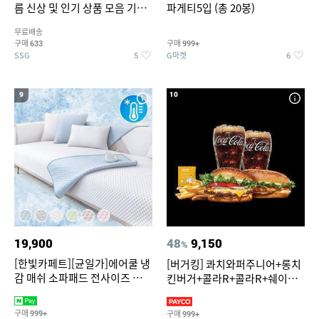
름 신상 및 인기 상품 모음 기획
파게티5입 (총 20봉)
전 최대 77% SALE
무료배송
구매
구매
633
999+
SSG
G마켓
5
6
9
10
19,900
48
9,150
%
[한빛카페트][균일가]에어쿨 냉
[버거킹] 콰치와퍼주니어+롱치
감 매쉬 소파패드 전사이즈 균일
킨버거+콜라R+콜라R+쉐이킹
가
프라이 구운갈릭
구매
구매
999+
999+