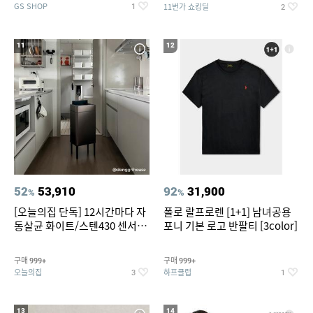
GS SHOP
11번가 쇼킹딜
1
2
11
12
52
53,910
92
31,900
%
%
[오늘의집 단독] 12시간마다 자
폴로 랄프로렌 [1+1] 남녀공용
동살균 화이트/스텐430 센서휴
포니 기본 로고 반팔티 [3color]
지통 20L/30L
구매
구매
999+
999+
오늘의집
하프클럽
3
1
13
14