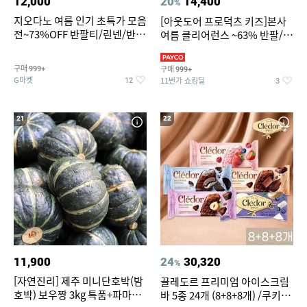
12,000
20
14,400
%
지오다노 여름 인기 초특가 모음
[아웃도어 프로덕츠 키즈]본사
전~73%OFF 반팔티/린넨/반바
여름 클리어런스 ~63% 반팔/반
지 외
바지/수영복
구매
구매
999+
999+
G마켓
11번가 쇼킹딜
12
3
21
22
11,900
24
30,320
%
[자연진리] 제주 미니단호박(밤
끌레도르 프리미엄 아이스크림
호박) 보우짱 3kg 특품+파마산
바 5종 24개 (8+8+8개) /쿠키앤