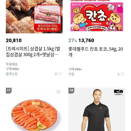
20,810
27
13,760
%
[프레시미트] 삼겹살 1.5kg (벌
롯데웰푸드 칸쵸 초코, 54g, 20
집삼겹살 300g 2개+옛날삼겹살
개
300g 2개+벌집삼겹살300g한
무료배송
팩 추가증정)
구매
구매
999+
999+
홈앤쇼핑
쿠팡
5
2
17
18