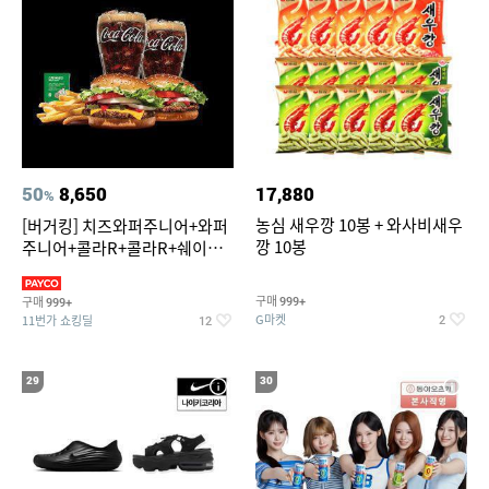
50
8,650
17,880
%
농심 새우깡 10봉 + 와사비새우
[버거킹] 치즈와퍼주니어+와퍼
깡 10봉
주니어+콜라R+콜라R+쉐이킹
프라이 스윗어니언
구매
구매
999+
999+
G마켓
11번가 쇼킹딜
2
12
29
30