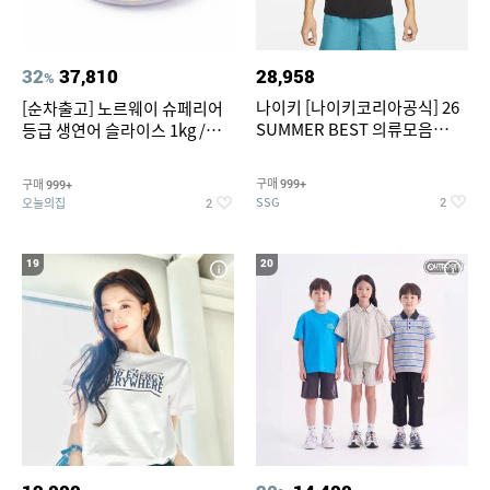
32
37,810
28,958
%
나이키 [나이키코리아공식] 26
[순차출고] 노르웨이 슈페리어
SUMMER BEST 의류모음
등급 생연어 슬라이스 1kg /
~55% SALE
500g / 300g 항공직송
구매
구매
999+
999+
SSG
오늘의집
2
2
19
20