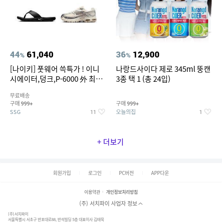
44
61,040
36
12,900
%
%
[나이키] 풋웨어 쓱특가 ! 이니
나랑드사이다 제로 345ml 뚱캔
시에이터,덩크,P-6000 外 최대
3종 택 1 (총 24입)
~50% SALE
무료배송
구매
구매
999+
999+
SSG
오늘의집
11
1
+ 더보기
회원가입
로그인
PC버전
APP다운
이용약관
개인정보처리방침
(주) 서치파이 사업자 정보
(주)서치파이
서울특별시 서초구 반포대로88, 반석빌딩 5층 대표이사 김태묵