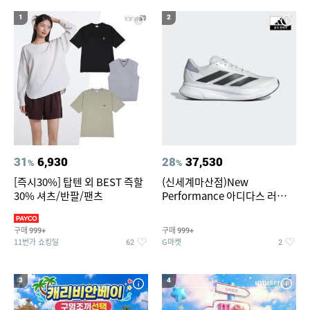
19
20
베스킨라빈스
수향미쌀10kg
1
2
31
6,930
28
37,530
%
%
[즉시30%] 탑텐 외 BEST 즉할
(신세계마산점)New
30% 셔츠/반팔/팬츠
Performance 아디다스 러닝화
듀라모 SL2
구매
구매
999+
999+
11번가 쇼킹딜
G마켓
62
2
3
4