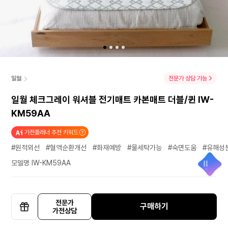
일월
전문가 상담 가능
일월 체크그레이 워셔블 전기매트 카본매트 더블/퀸 IW-
KM59AA
가전플래너 추천 키워드
#원적외선
#혈액순환개선
#화재예방
#물세탁가능
#숙면도움
#유해성
모델명 IW-KM59AA
89,000원
11%
79,000원
전문가
모든 쿠폰 보기
구매하기
가전상담
통신사 할인혜택 상세정보
바
선
텀