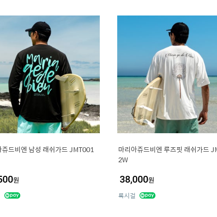
쥬드비엔 남성 래쉬가드 JMT001
마리아쥬드비엔 루즈핏 래쉬가드 JM
2W
500
38,000
원
원
걸
록시걸