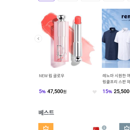
% OFF~ 여름 시
NEW 립 글로우
레노마 시원한 
링클프리 스판 
원피스
모음전
5
%
47,500
원
15
%
25,500
좋
좋
아
아
요
요
베스트
1
2
상