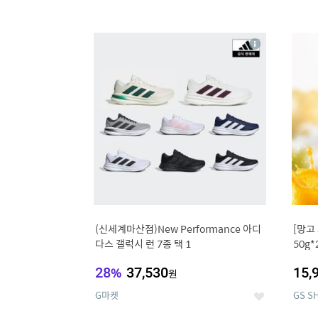
13
1
상
세
(신세계마산점)New Performance 아디
[망고
다스 갤럭시 런 7종 택 1
50g*
28
%
37,530
15,
원
G마켓
GS S
좋
아