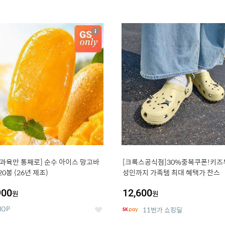
4
15
상
세
 과육만 통째로] 순수 아이스 망고바
[크록스공식점]30%중복쿠폰!키즈
20봉 (26년 제조)
성인까지 가족템 최대 혜택가 찬스
900
12,600
원
원
HOP
11번가 쇼킹딜
좋
아