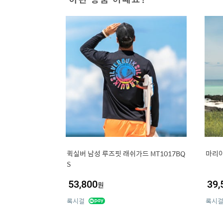
퀵실버 남성 루즈핏 래쉬가드 MT1017BQ
마리아
S
53,800
39,
원
록시걸
록시