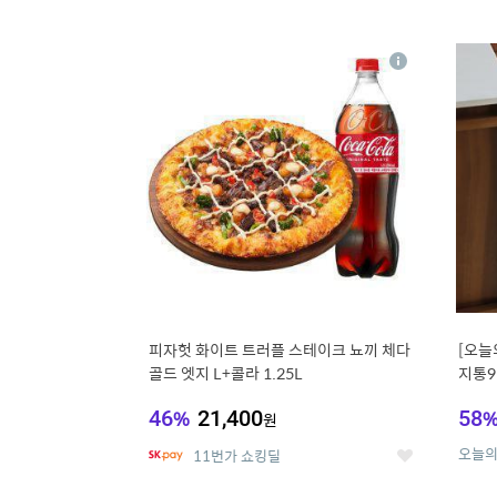
9
1
상
세
피자헛 화이트 트러플 스테이크 뇨끼 체다
[오늘
골드 엣지 L+콜라 1.25L
지통9
46
%
21,400
58
원
오늘
11번가 쇼킹딜
좋
아
요