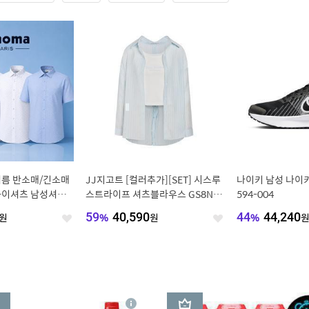
여름 반소매/긴소매
JJ지고트 [컬러추가][SET] 시스루
나이키 남성 나이키
와이셔츠 남성셔츠
스트라이프 셔츠블라우스 GS8N0B
594-004
L241
원
59
%
40,590
원
44
%
44,240
좋
좋
아
아
요
요
3
상