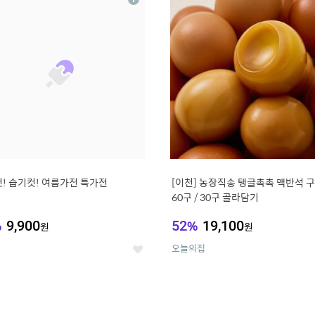
상
세
! 습기컷! 여름가전 특가전
[이천] 농장직송 탱글촉촉 맥반석 
60구 / 30구 골라담기
%
9,900
52
%
19,100
원
원
오늘의집
좋
아
요