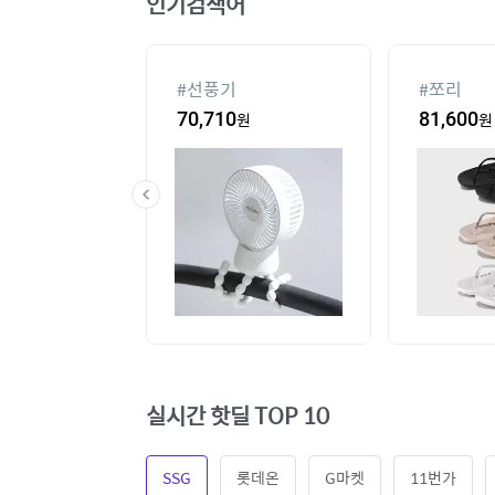
인기검색어
#
선풍기
#
쪼리
60
원
70,710
원
81,600
원
실시간 핫딜 TOP 10
SSG
롯데온
G마켓
11번가