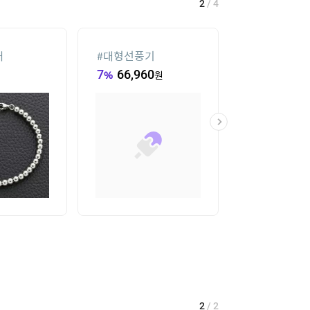
2
/
4
재
#
대형선풍기
#
우일인견
7
%
66,960
원
29,900
원
2
/
2