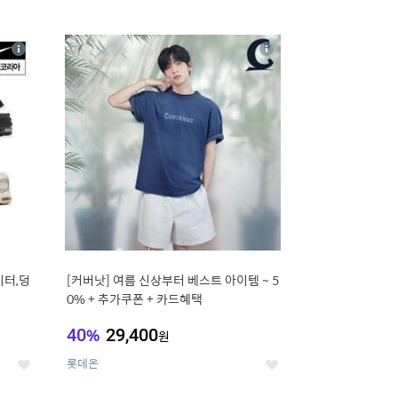
12
상
상
세
세
이터,덩
[커버낫] 여름 신상부터 베스트 아이템 ~ 5
0% + 추가쿠폰 + 카드혜택
40
%
29,400
원
롯데온
좋
좋
아
아
요
요