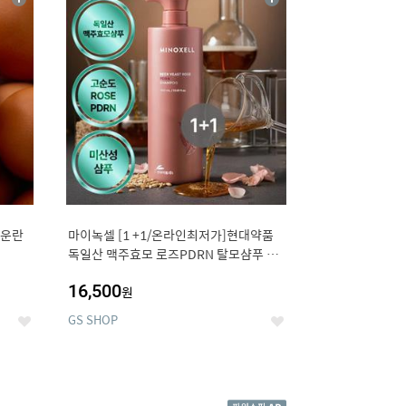
상
상
세
세
구운란
마이녹셀 [1 +1/온라인최저가]현대약품
독일산 맥주효모 로즈PDRN 탈모샴푸 대
용량 1000ml (정가 100,000원)
16,500
원
GS SHOP
좋
좋
아
아
요
요