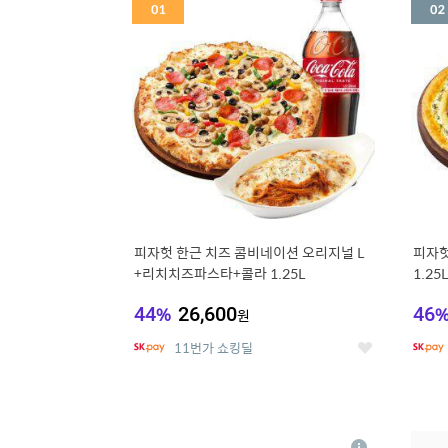
세
피자헛 한근 치즈 콤비네이션 오리지널 L
피자헛
+리치치즈파스타+콜라 1.25L
1.25
44
%
26,600
46
원
11번가 쇼킹딜
좋
아
요
5
6