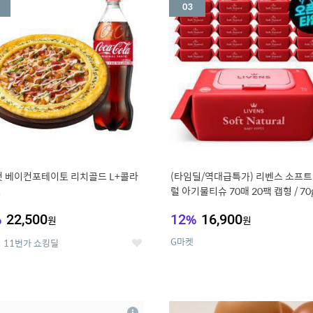
세
 베이컨포테이토 리치골드 L+콜라
(타임딜/역대급특가) 리벤스 소프트
L
럴 아기물티슈 70매 20팩 캡형 / 70
고평량
%
22,500
12
%
16,900
원
원
G마켓
11번가 쇼킹딜
좋
아
요
7