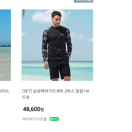
T01
[SET] 남성래쉬가드세트 2피스 집업+보
드숏
48,600
원
에어워크서프몰