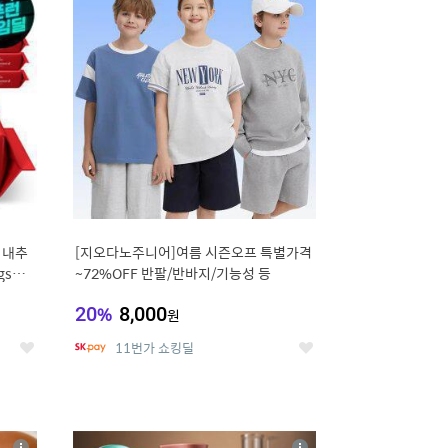
세
세
 내추
[지오다노주니어]여름 시즌오프 특별가격
gsm
~72%OFF 반팔/반바지/기능성 등
20
%
8,000
원
11번가 쇼킹딜
좋
좋
아
아
요
요
8