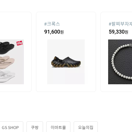
#
크록스
#
팔찌부자
91,600
원
59,330
원
GS SHOP
쿠팡
이마트몰
오늘의집