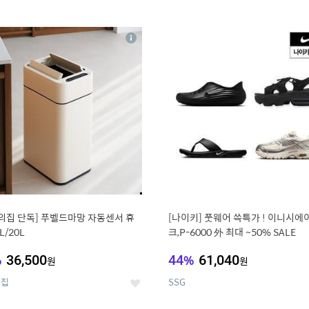
0
11
상
세
의집 단독] 푸벨드마망 자동센서 휴
[나이키] 풋웨어 쓱특가 ! 이니시에
L/20L
크,P-6000 外 최대 ~50% SALE
%
36,500
44
%
61,040
원
원
의집
SSG
좋
아
요