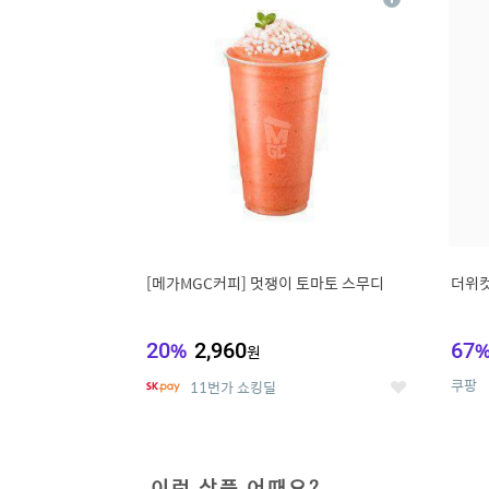
상
세
[메가MGC커피] 멋쟁이 토마토 스무디
더위컷
20
%
2,960
67
원
쿠팡
11번가 쇼킹딜
좋
아
요
이런 상품 어때요?