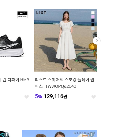
 런 디파이 HM9
리스트 스퀘어넥 스모킹 플레어 원
폴햄 26SS 여름 신상
피스_TWWOPQ62040
남성/여성청바지 모든
히든밴딩 전체밴딩 와이
원
5
%
129,116
원
23
%
20,713
원
좋
좋
아
아
요
요
4
상
상