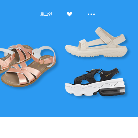
좋
더
로그인
아
보
요
기