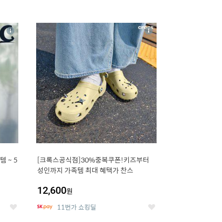
16
상
상
세
세
 5
[크록스공식점]30%중복쿠폰!키즈부터
성인까지 가족템 최대 혜택가 찬스
12,600
원
11번가 쇼킹딜
좋
좋
아
아