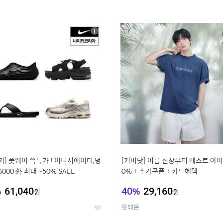
4
15
상
세
키] 풋웨어 쓱특가 ! 이니시에이터,덩
[커버낫] 여름 신상부터 베스트 아이템 ~
6000 外 최대 ~50% SALE
0% + 추가쿠폰 + 카드혜택
%
61,040
40
%
29,160
원
원
롯데온
좋
아