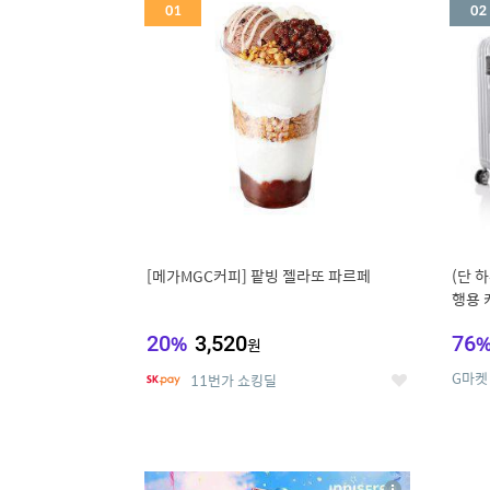
세
[메가MGC커피] 팥빙 젤라또 파르페
(단 하
행용 
리어가
20
%
3,520
76
원
G마켓
11번가 쇼킹딜
좋
아
요
5
6