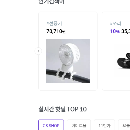
인기검색어
#
선풍기
#
쪼리
60
원
70,710
원
10
%
35,
실시간 핫딜 TOP 10
GS SHOP
이마트몰
11번가
오늘