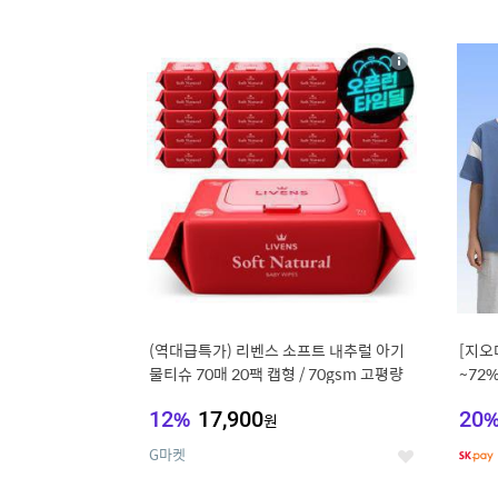
9
1
상
세
(역대급특가) 리벤스 소프트 내추럴 아기
[지오
물티슈 70매 20팩 캡형 / 70gsm 고평량
~72
12
%
17,900
20
원
G마켓
좋
아
요