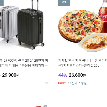
세
루 29900원) 본드 20 24 28인치 여
피자헛 한근 치즈 콤비네이션 오리지
캐리어 기내용 수화물용 여행가방 케
+리치치즈파스타+콜라 1.25L
방 (20%쿠폰)
%
29,900
44
%
26,600
원
원
11번가 쇼킹딜
좋
아
요
7