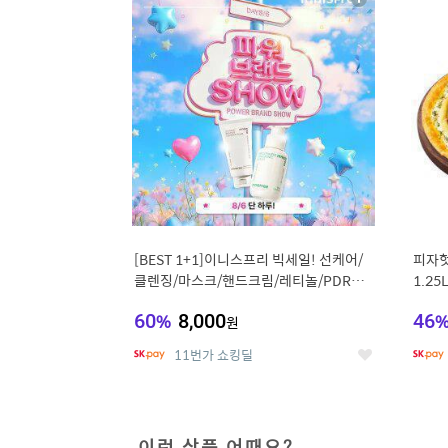
상
세
[BEST 1+1]이니스프리 빅세일! 선케어/
피자헛
클렌징/마스크/핸드크림/레티놀/PDRN/
1.25
비타C/그린
60
%
8,000
46
원
11번가 쇼킹딜
좋
아
요
이런 상품 어때요?