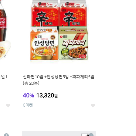
세
세
널 L
신라면10입 +안성탕면5입 +짜파게티5입
(총 20봉)
40
%
13,320
원
G마켓
좋
좋
아
아
요
요
8