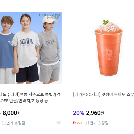
0
11
상
세
다노주니어]여름 시즌오프 특별가격
[메가MGC커피] 멋쟁이 토마토 스
%OFF 반팔/반바지/기능성 등
%
8,000
20
%
2,960
원
원
11번가 쇼킹딜
11번가 쇼킹딜
좋
아
요