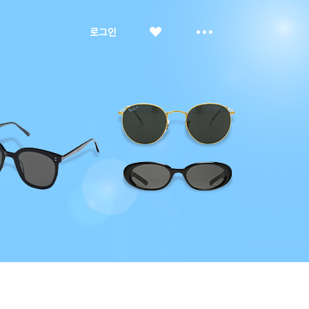
좋
더
로그인
아
보
요
기