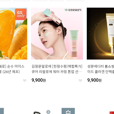
째로] 순수 아이스
김정문알로에 [한정수량/체험특가]
성분에디터 홈쇼핑
봉 (26년 제조)
큐어 리알로에 워터 카밍 톤업 선크
이드 콜라겐 단백줄
림 40g 1개 (정가 36,000원)
ml [정가 75,000
9,900
원
9,900
원
좋
좋
아
아
요
요
3
상