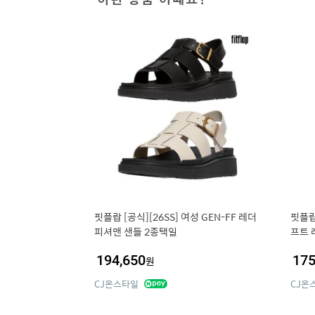
핏플랍 [공식][26SS] 여성 GEN-FF 레더
핏플랍
피셔맨 샌들 2종택일
프트 
194,650
175
원
CJ온스타일
CJ온