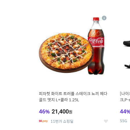
13
1
상
세
피자헛 화이트 트러플 스테이크 뇨끼 체다
[나이
골드 엣지 L+콜라 1.25L
크,P-
46
%
21,400
44
원
SSG
11번가 쇼킹딜
좋
아