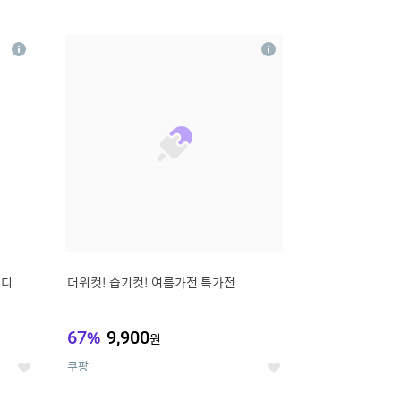
12
상
상
세
세
무디
더위컷! 습기컷! 여름가전 특가전
67
%
9,900
원
쿠팡
좋
좋
아
아
요
요