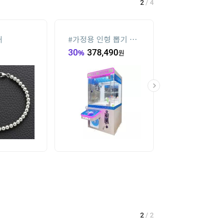
2
/
4
재
#
가정용 인형 뽑기 기
#
메가박스
계
30
%
378,490
원
19
%
34,000
2
/
2