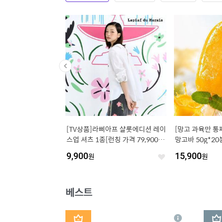
지듀 EGF 아이크림 30
[TV상품]라삐아프 샬롯에디션 레이
[망고 과육만 통
무료배송 선착순 체험특가
스업 셔츠 1종[런칭 가격 79,900
망고바 50g*20
오늘단하루 9,900 원 유
원]
9,900
원
15,900
원
03 까지
좋
좋
아
아
요
요
베스트
1
2
상