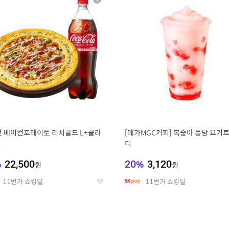
상
세
 베이컨포테이토 리치골드 L+콜라
[메가MGC커피] 복숭아 퐁당 요거트
L
디
%
22,500
20
%
3,120
원
원
11번가 쇼킹딜
11번가 쇼킹딜
좋
아
요