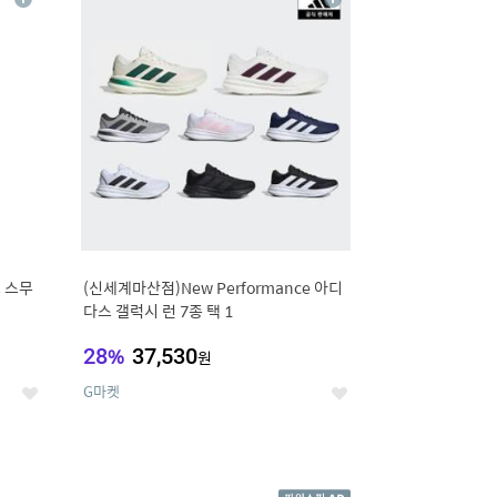
상
상
세
세
 스무
(신세계마산점)New Performance 아디
다스 갤럭시 런 7종 택 1
28
%
37,530
원
G마켓
좋
좋
아
아
요
요