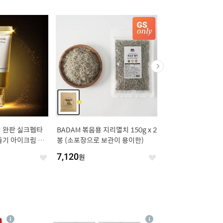
 완판 실크펩타
BADAM 볶음용 지리멸치 150g x 2
[8/6 단하루 3,500원
기 아이크림 50
봉 (소포장으로 보관이 용이한)
0,900원] 깨끗한나라
원]
가든 가드니아 27m 3
7,120
원
14,400
원
좋
좋
아
아
요
요
4
상
상