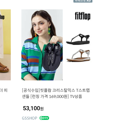
더 피
[공식수입]핏플랍 크리스탈믹스 T스트랩
샌들 [런칭 가격 169,000원] TV상품
53,100
원
GSSHOP