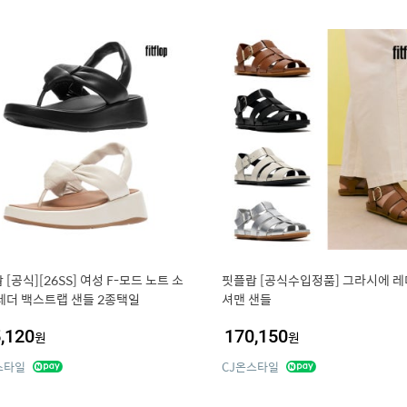
 [공식][26SS] 여성 F-모드 노트 소
핏플랍 [공식수입정품] 그라시에 레
레더 백스트랩 샌들 2종택일
셔맨 샌들
,120
170,150
원
원
스타일
CJ온스타일