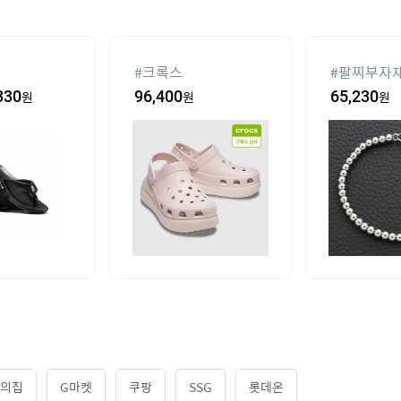
#
크록스
#
팔찌부자
330
원
96,400
원
65,230
원
의집
G마켓
쿠팡
SSG
롯데온