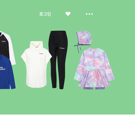
좋
더
로그인
아
보
요
기