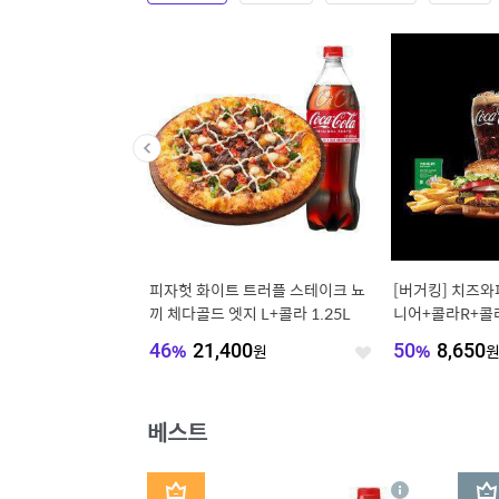
S 쉑버거+쉑버거+프라
피자헛 화이트 트러플 스테이크 뇨
[버거킹] 치즈
소다S
끼 체다골드 엣지 L+콜라 1.25L
니어+콜라R+콜
스윗어니언
900
원
46
%
21,400
원
50
%
8,650
좋
좋
아
아
요
요
베스트
1
2
상