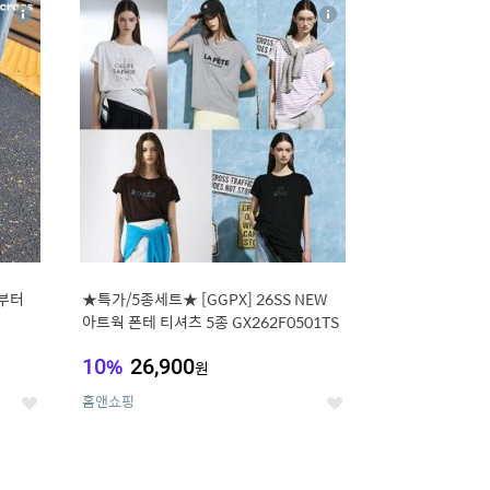
16
상
상
세
세
부터
★특가/5종세트★ [GGPX] 26SS NEW
아트웍 폰테 티셔츠 5종 GX262F0501TS
10
%
26,900
원
홈앤쇼핑
좋
좋
아
아
요
요