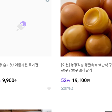
상
세
! 습기컷! 여름가전 특가전
[이천] 농장직송 탱글촉촉 맥반석 
60구 / 30구 골라담기
%
9,900
52
%
19,100
원
원
오늘의집
좋
아
요
0
11