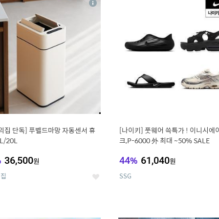
상
세
의집 단독] 푸벨드마망 자동센서 휴
[나이키] 풋웨어 쓱특가 ! 이니시에
L/20L
크,P-6000 外 최대 ~50% SALE
%
36,500
44
%
61,040
원
원
의집
SSG
좋
아
요