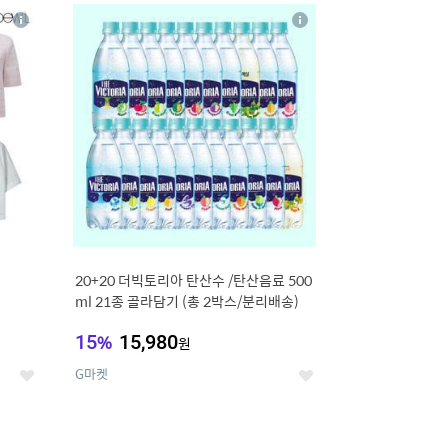
20
상
상
세
세
20+20 더빅토리아 탄산수 /탄산음료 500
ml 21종 골라담기 (총 2박스/분리배송)
15
%
15,980
원
G마켓
좋
좋
아
아
요
요