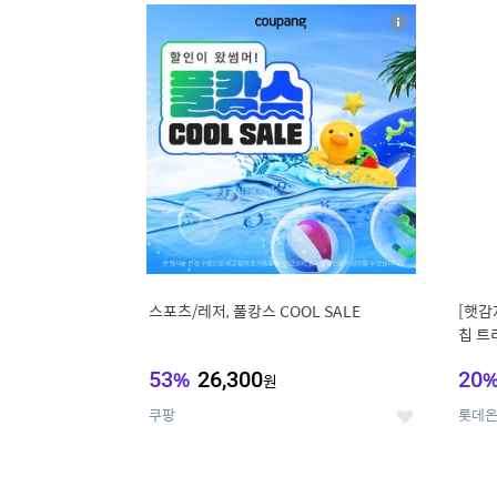
17
1
상
세
스포츠/레저, 풀캉스 COOL SALE
[햇감
칩 트
53
%
26,300
20
원
쿠팡
롯데
좋
아
요