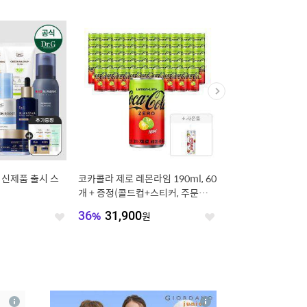
 신제품 출시 스
코카콜라 제로 레몬라임 190ml, 60
피자헛 한근 치즈 콤비
개 + 증정(콜드컵+스티커, 주문시 1
지널 L+리치치즈파스타
00% 증정)
L
원
36
%
31,900
원
44
%
26,600
원
좋
좋
아
아
요
요
4
상
상