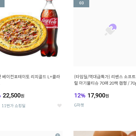
세
 베이컨포테이토 리치골드 L+콜라
(타임딜/역대급특가) 리벤스 소프트
L
럴 아기물티슈 70매 20팩 캡형 / 70
고평량
%
22,500
12
%
17,900
원
원
G마켓
11번가 쇼킹딜
좋
아
요
7