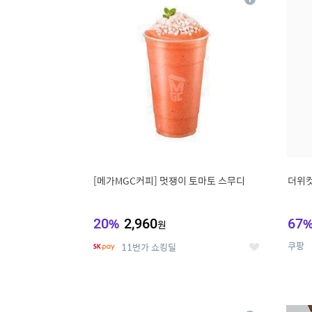
상
세
[메가MGC커피] 멋쟁이 토마토 스무디
더위컷
20
%
2,960
67
원
쿠팡
11번가 쇼킹딜
좋
아
요
9
1