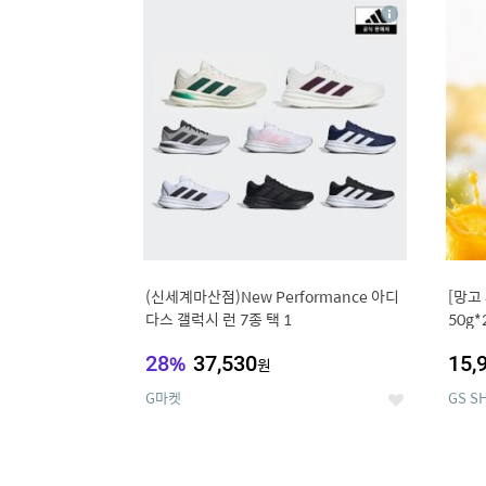
13
1
상
세
(신세계마산점)New Performance 아디
[망고
다스 갤럭시 런 7종 택 1
50g*
28
%
37,530
15,
원
G마켓
GS S
좋
아
요