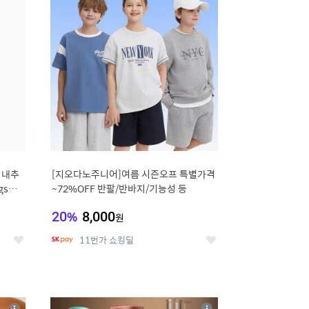
세
세
 내추
[지오다노주니어]여름 시즌오프 특별가격
gsm
~72%OFF 반팔/반바지/기능성 등
20
%
8,000
원
11번가 쇼킹딜
좋
좋
아
아
요
요
8