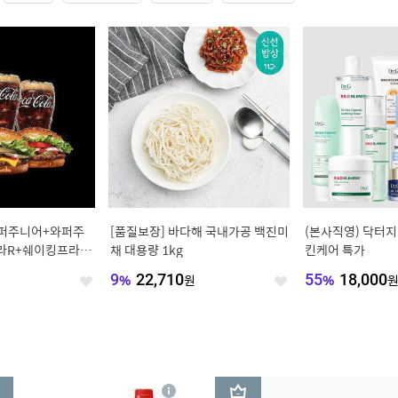
와퍼주니어+와퍼주
[품질보장] 바다해 국내가공 백진미
(본사직영) 닥터지
라R+쉐이킹프라이
채 대용량 1kg
킨케어 특가
원
9
%
22,710
원
55
%
18,000
좋
좋
아
아
요
요
3
상