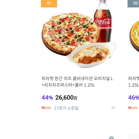
세
피자헛 한근 치즈 콤비네이션 오리지널 L
피자헛
+리치치즈파스타+콜라 1.25L
1.25
44
%
26,600
46
원
11번가 쇼킹딜
좋
아
요
5
6