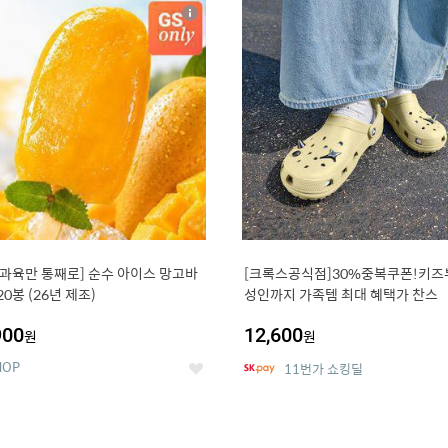
4
15
상
세
 과육만 통째로] 순수 아이스 망고바
[크록스공식점]30%중복쿠폰!키즈
20봉 (26년 제조)
성인까지 가족템 최대 혜택가 찬스
900
12,600
원
원
HOP
11번가 쇼킹딜
좋
아
요