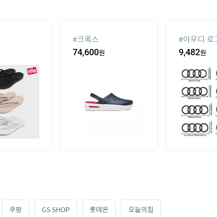
#
크록스
#
아우디 로
74,600
원
9,482
원
쿠팡
GS SHOP
롯데온
오늘의집