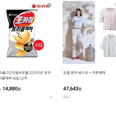
8
19
상
세
자출고][익일바로출고]오리온 포카
듀엘 썸머 베스트 + 쿠폰혜택
리플페퍼 60g 12개
%
14,880
47,643
원
원
온
SSG
좋
아
요