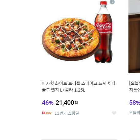
상
세
피자헛 화이트 트러플 스테이크 뇨끼 체다
[오늘
골드 엣지 L+콜라 1.25L
지통9
46
%
21,400
58
원
오늘
11번가 쇼킹딜
좋
아
요