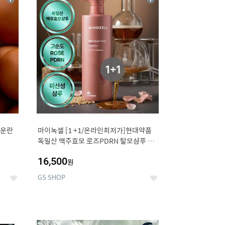
상
상
세
세
구운란
마이녹셀 [1 +1/온라인최저가]현대약품
독일산 맥주효모 로즈PDRN 탈모샴푸 대
용량 1000ml (정가 100,000원)
16,500
원
GS SHOP
좋
좋
아
아
요
요
12