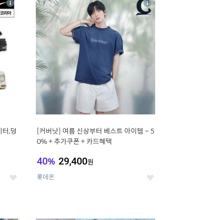
상
상
세
세
이터,덩
[커버낫] 여름 신상부터 베스트 아이템 ~ 5
0% + 추가쿠폰 + 카드혜택
40
%
29,400
원
롯데온
좋
좋
아
아
요
요