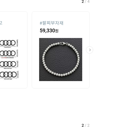
2
/
4
고
#
팔찌부자재
#
침대 매트리스
59,330
원
16
%
104,550
2
/
2