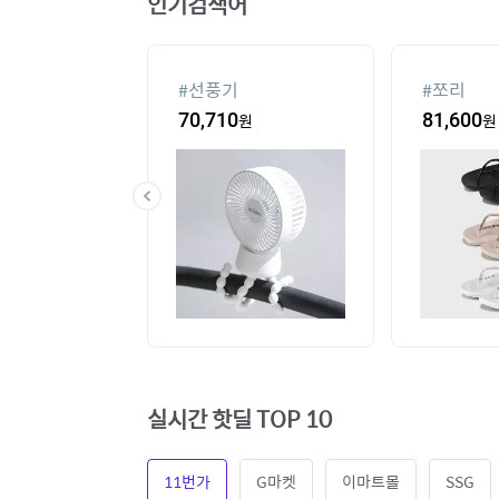
인기검색어
#
선풍기
#
쪼리
60
원
70,710
원
81,600
원
실시간 핫딜 TOP 10
11번가
G마켓
이마트몰
SSG