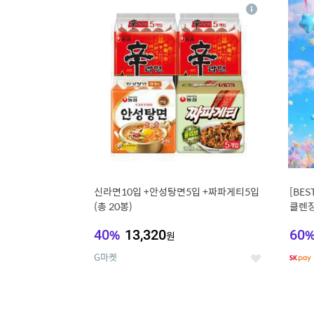
13
1
상
세
신라면10입 +안성탕면5입 +짜파게티5입
[BE
(총 20봉)
클렌징
비타C
40
%
13,320
60
원
G마켓
좋
아
요