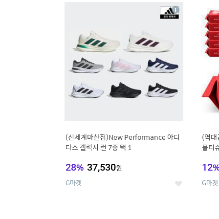
17
1
상
세
(신세계마산점)New Performance 아디
(역대
다스 갤럭시 런 7종 택 1
물티슈
28
%
37,530
12
원
G마켓
G마켓
좋
아
요