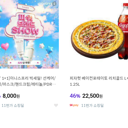
4
15
상
세
ST 1+1]이니스프리 빅세일! 선케어/
피자헛 베이컨포테이토 리치골드 L
/마스크/핸드크림/레티놀/PDRN/
1.25L
/그린
%
8,000
46
%
22,500
원
원
11번가 쇼킹딜
11번가 쇼킹딜
좋
아
요