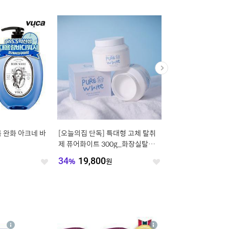
름 완화 아크네 바
[오늘의집 단독] 특대형 고체 탈취
[단하루15%] 친환경 D
제 퓨어화이트 300g_화장실탈취제
테리어 붙이는타일 욕실
담배냄새제거 거실탈취
월 25colors
원
34
%
19,800
원
14
%
25,900
원
좋
좋
아
아
요
요
4
상
상