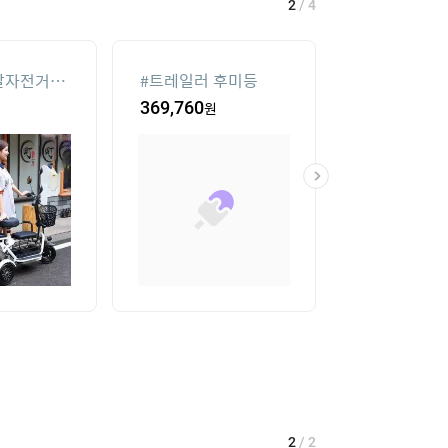
2
/
4
발자전거중
#
트레일러 후미등
#
아이폰xr 실
스
369,760
원
4,800
원
2
/
2