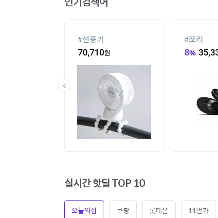
인기검색어
#
선풍기
#
쪼리
3,260
원
70,710
원
8
%
35,3
실시간 핫딜 TOP 10
오늘의집
쿠팡
롯데온
11번가