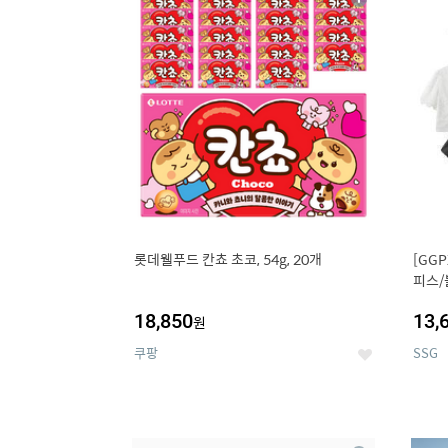
상
세
롯데웰푸드 칸쵸 초코, 54g, 20개
[GG
피스/
18,850
13,
원
쿠팡
SSG
좋
아
요
9
1