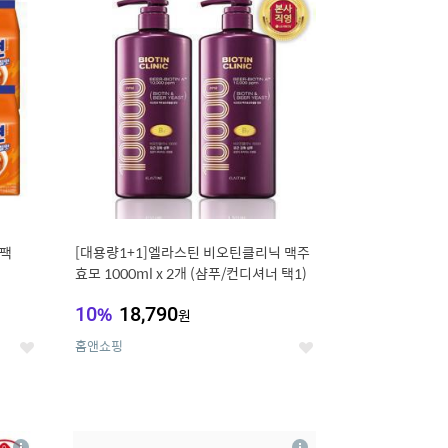
세
세
티팩
[대용량1+1]엘라스틴 비오틴클리닉 맥주
효모 1000ml x 2개 (샴푸/컨디셔너 택1)
10
%
18,790
원
홈앤쇼핑
좋
좋
아
아
요
요
8