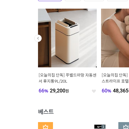
단독] 고스트 독일 타이
[오늘의집 단독] 푸벨드마망 자동센
[오늘의집 단독]
스 패브릭 3인 4인용소
서 휴지통9L/20L
스트라이프 호텔
물포장)
,000
원
66
%
29,200
원
60
%
48,365
좋
좋
아
아
요
요
베스트
1
2
상