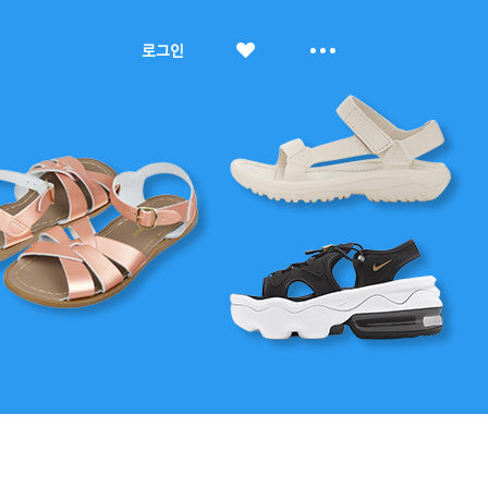
좋
더
로그인
아
보
요
기