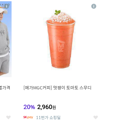
20
상
상
세
세
별가격
[메가MGC커피] 멋쟁이 토마토 스무디
20
%
2,960
원
11번가 쇼킹딜
좋
좋
아
아
요
요