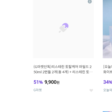
상
세
(G마켓단독)리스테린 토탈케어 마일드 2
[오늘
50ml 2번들 2개(총 4개) + 리스테린 토탈
화이트
케어 마일드 100ml 3개 증정
거 거
51
%
9,900
34
원
G마켓
오늘
좋
아
요