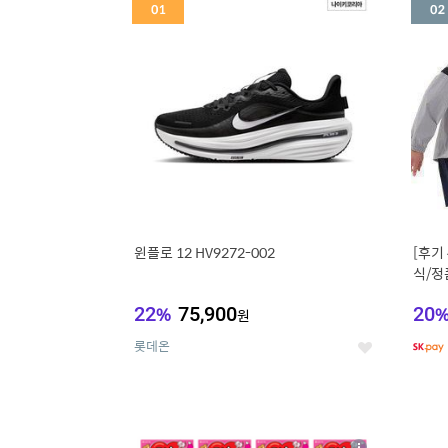
세
윈플로 12 HV9272-002
[후기
식/정
22
%
75,900
20
원
롯데온
좋
아
요
5
6