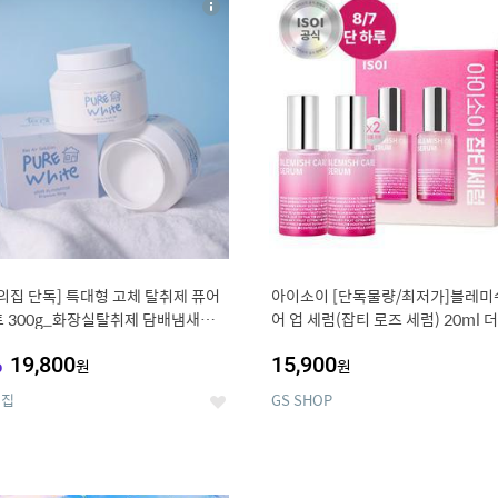
상
세
의집 단독] 특대형 고체 탈취제 퓨어
아이소이 [단독물량/최저가]블레미
 300g_화장실탈취제 담배냄새제
어 업 세럼(잡티 로즈 세럼) 20ml 
실탈취
획 (사용기한 2027-04-24)
%
19,800
15,900
원
원
의집
GS SHOP
좋
아
요