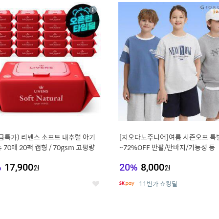
8
19
상
세
급특가) 리벤스 소프트 내추럴 아기
[지오다노주니어]여름 시즌오프 특
 70매 20팩 캡형 / 70gsm 고평량
~72%OFF 반팔/반바지/기능성 등
%
17,900
20
%
8,000
원
원
11번가 쇼킹딜
좋
아
요