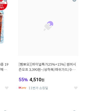
상
상
세
세
종 19
[삠뽀요][파이널특가25%+15%] 썸머시
/헤이
즌오프 3,390원~/상하복/래쉬가드/수영
복/티셔츠/
55
%
4,510
원
11번가 쇼킹딜
좋
좋
아
아
요
요
12