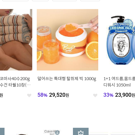
 코마사40수200g
덜어쓰는 특대형 탈취제 빅 1000g
1+1 여드름,몸드
수건 타월10장(선
디워시 1050ml
원
58
%
29,520
원
33
%
23,900
좋
좋
아
아
요
요
3
상