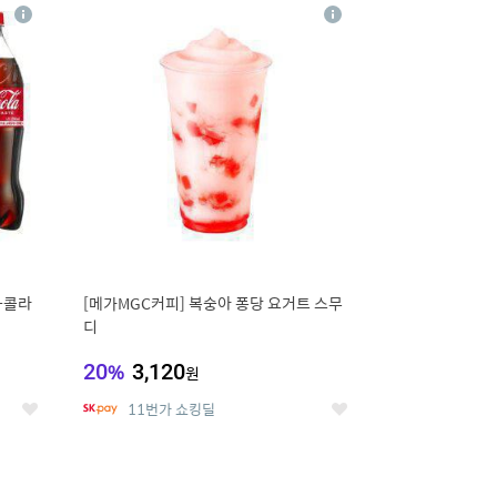
16
상
상
세
세
+콜라
[메가MGC커피] 복숭아 퐁당 요거트 스무
디
20
%
3,120
원
11번가 쇼킹딜
좋
좋
아
아
요
요