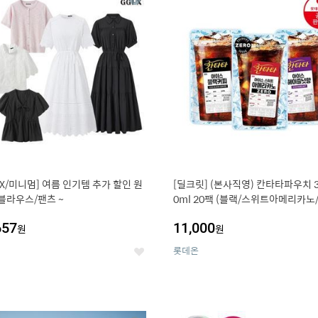
상
세
PX/미니멈] 여름 인기템 추가 할인 원
[딜크릿] (본사직영) 칸타타파우치 3
블라우스/팬츠 ~
0ml 20팩 (블랙/스위트아메리카노
즐넛)
657
11,000
원
원
롯데온
좋
아
요
0
11