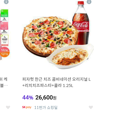
상
상
세
세
쉬 케
피자헛 한근 치즈 콤비네이션 오리지널 L
더블기
+리치치즈파스타+콜라 1.25L
44
%
26,600
원
11번가 쇼킹딜
좋
좋
아
아
요
요