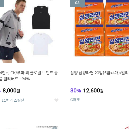
세
 4만+] CK/푸마 외 글로벌 브랜드 공
삼양 삼양라면 20입(5입x4개)/멀
품 얼리버드 ~94%
%
8,000
30
%
12,600
원
원
G마켓
11번가 쇼킹딜
좋
아
요
7