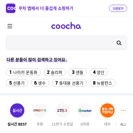
쿠차 앱에서 더 즐겁게 쇼핑하기
다운받기
다른 분들이 많이 검색하고 있어요
1
2
3
4
나이키 운동화
슬리퍼
샌들
양산
5
6
7
8
선풍기
생수
휴대용 선풍기
뉴발란스
9
10
배기 트랙 팬츠 KE3496
대나무돗자리
11
12
가정용고추건조기
댄스복상의
실시간
13
14
15
여자라인 댄스복
쥐포1kg
이상봉에디션 점퍼
실시간 BEST
쿠팡
11번가 쇼킹딜
G마켓
테무
ALL
SS
16
17
수향미쌀10kg
발바닥저주파 마사지기