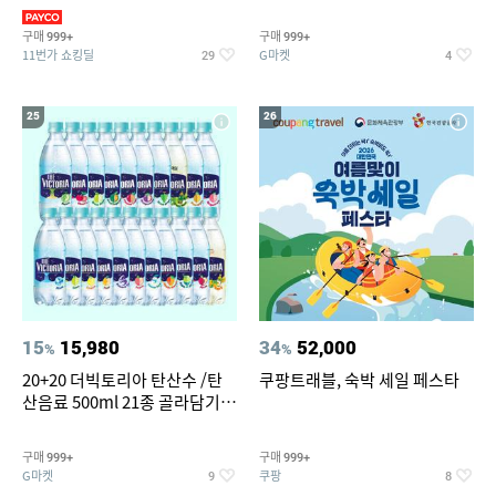
복/레깅스 외 100종
스트림2)
구매
구매
999+
999+
11번가 쇼킹딜
G마켓
29
4
25
26
15
15,980
34
52,000
%
%
20+20 더빅토리아 탄산수 /탄
쿠팡트래블, 숙박 세일 페스타
산음료 500ml 21종 골라담기
(총 2박스/분리배송)
구매
구매
999+
999+
G마켓
쿠팡
9
8