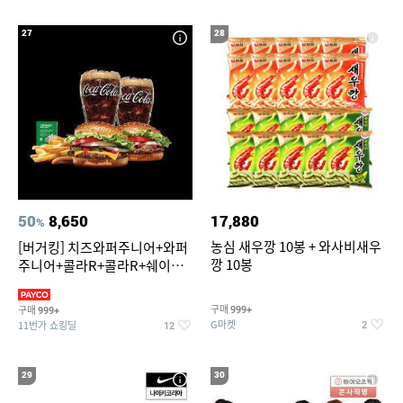
27
28
50
8,650
17,880
%
농심 새우깡 10봉 + 와사비새우
[버거킹] 치즈와퍼주니어+와퍼
깡 10봉
주니어+콜라R+콜라R+쉐이킹
프라이 스윗어니언
구매
구매
999+
999+
G마켓
11번가 쇼킹딜
2
12
29
30