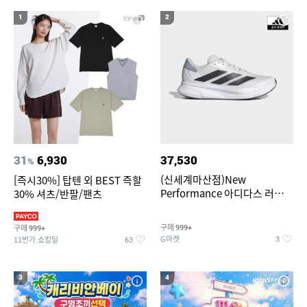
18
19
CRP-DHASL0615FGW
미니인형뽑기기계
1
2
20
뷔페용기
31
6,930
37,530
%
(신세계마산점)New
[즉시30%] 탑텐 외 BEST 즉할
Performance 아디다스 러닝화
30% 셔츠/반팔/팬츠
듀라모 SL2
구매
구매
999+
999+
G마켓
11번가 쇼킹딜
3
63
3
4