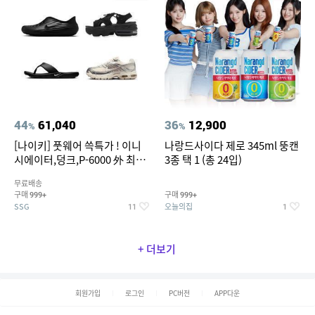
44
61,040
36
12,900
%
%
[나이키] 풋웨어 쓱특가 ! 이니
나랑드사이다 제로 345ml 뚱캔
시에이터,덩크,P-6000 外 최대
3종 택 1 (총 24입)
~50% SALE
무료배송
구매
구매
999+
999+
SSG
오늘의집
11
1
+ 더보기
회원가입
로그인
PC버전
APP다운