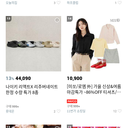
오늘의집
하프클럽
3
1
13
14
13
44,090
10,900
%
[미쏘/로엠 外] 가을 신상&여름
나이키 리액트X 리주버네이트
마감특가 ~86%OFF 티셔츠/슬
한정 수량 특가 8종
랙스/원피스/니트/블라우스
구매
구매
999+
999+
11번가 쇼킹딜
롯데온
12
2
15
16