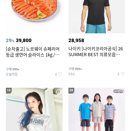
29
39,800
28,958
%
나이키 [나이키코리아공식] 26
[순차출고] 노르웨이 슈페리어
SUMMER BEST 의류모음
등급 생연어 슬라이스 1kg /
~55% SALE
500g / 300g 항공직송
구매
구매
999+
999+
SSG
오늘의집
2
2
19
20