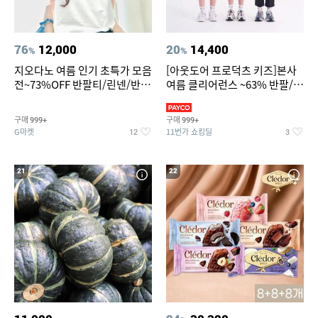
76
12,000
20
14,400
%
%
지오다노 여름 인기 초특가 모음
[아웃도어 프로덕츠 키즈]본사
전~73%OFF 반팔티/린넨/반바
여름 클리어런스 ~63% 반팔/반
지 외
바지/수영복
구매
구매
999+
999+
G마켓
11번가 쇼킹딜
12
3
21
22