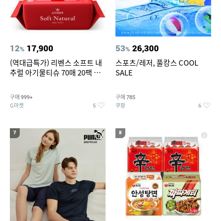
12
17,900
53
26,300
%
%
(역대급특가) 리벤스 소프트 내
스포츠/레저, 풀캉스 COOL
추럴 아기물티슈 70매 20팩 캡
SALE
형 / 70gsm 고평량
구매
구매
999+
785
G마켓
쿠팡
5
6
7
8