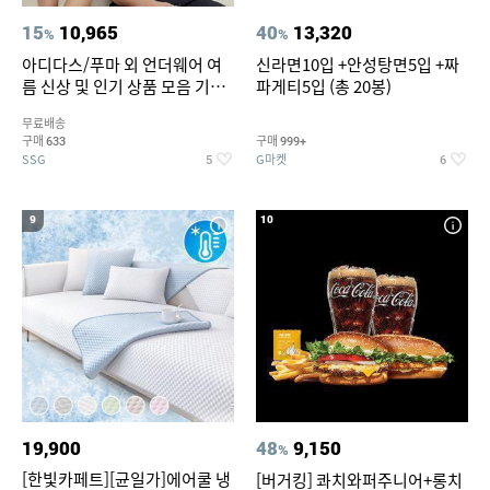
15
10,965
40
13,320
%
%
아디다스/푸마 외 언더웨어 여
신라면10입 +안성탕면5입 +짜
름 신상 및 인기 상품 모음 기획
파게티5입 (총 20봉)
전 최대 77% SALE
무료배송
구매
구매
633
999+
SSG
G마켓
5
6
9
10
19,900
48
9,150
%
[한빛카페트][균일가]에어쿨 냉
[버거킹] 콰치와퍼주니어+롱치