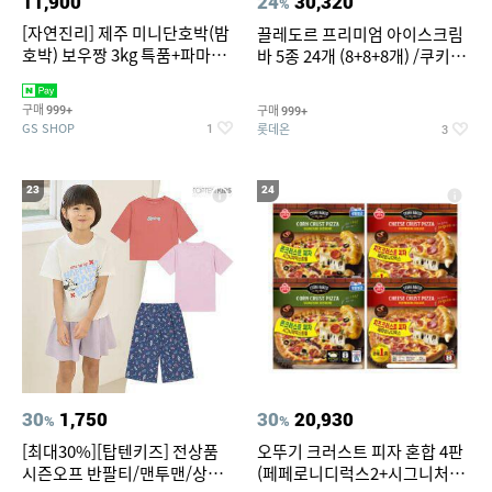
11,900
24
30,320
%
[자연진리] 제주 미니단호박(밤
끌레도르 프리미엄 아이스크림
호박) 보우짱 3kg 특품+파마산
바 5종 24개 (8+8+8개) /쿠키앤
치즈 증정
크림/베리믹스/헤이즐넛초코
구매
구매
999+
999+
GS SHOP
롯데온
1
3
23
24
30
1,750
30
20,930
%
%
[최대30%][탑텐키즈] 전상품
오뚜기 크러스트 피자 혼합 4판
시즌오프 반팔티/맨투맨/상하
(페페로니디럭스2+시그니처익