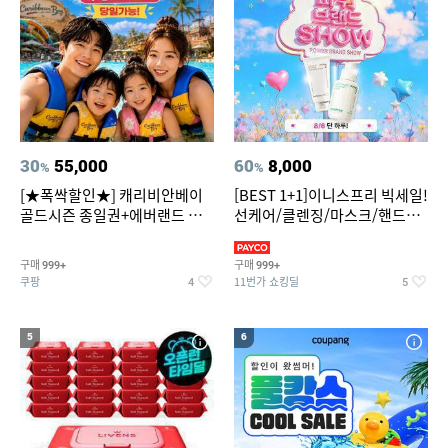
30
55,000
60
8,000
%
%
[★폭싹할인★] 캐리비안베이
[BEST 1+1]이니스프리 빅세일!
골드시즌 종일권+에버랜드 오
선케어/클렌징/마스크/핸드크
후권 대소공통
림/레티놀/PDRN/비타C/그린
구매
구매
999+
999+
쿠팡
11번가 쇼킹딜
4
5
5
6