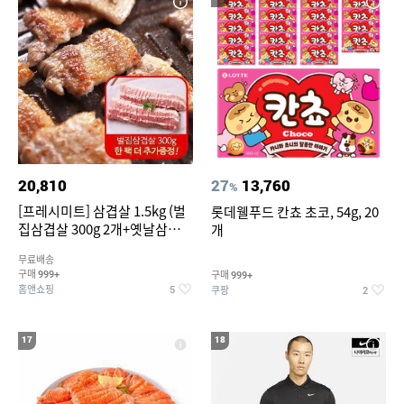
20,810
27
13,760
%
[프레시미트] 삼겹살 1.5kg (벌
롯데웰푸드 칸쵸 초코, 54g, 20
집삼겹살 300g 2개+옛날삼겹살
개
300g 2개+벌집삼겹살300g한
무료배송
팩 추가증정)
구매
구매
999+
999+
홈앤쇼핑
쿠팡
5
2
17
18