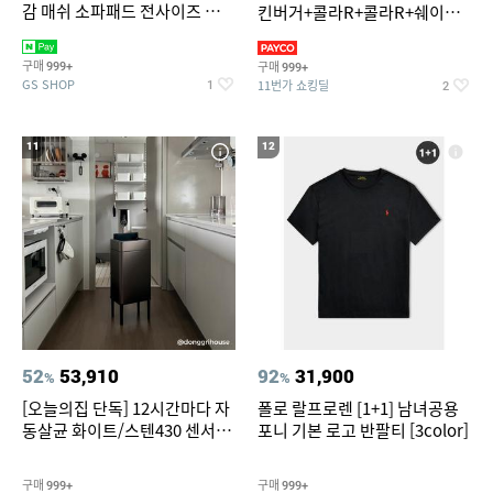
감 매쉬 소파패드 전사이즈 균일
킨버거+콜라R+콜라R+쉐이킹
가
프라이 구운갈릭
구매
구매
999+
999+
GS SHOP
11번가 쇼킹딜
1
2
11
12
52
53,910
92
31,900
%
%
[오늘의집 단독] 12시간마다 자
폴로 랄프로렌 [1+1] 남녀공용
동살균 화이트/스텐430 센서휴
포니 기본 로고 반팔티 [3color]
지통 20L/30L
구매
구매
999+
999+