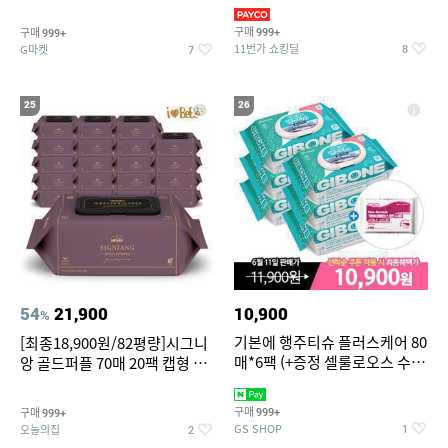
슈즈 베스트 제품 파격전
(총 2박스/분리배송)
구매
구매
999+
999+
11번가 쇼킹딜
G마켓
8
7
25
26
54
21,900
10,900
%
기본에 행주티슈 플러스케어 80
[최종18,900원/82평량]시그니
매*6팩 (+증정 셀룰로오스 수세
앙 골드퍼플 70매 20팩 캡형 아
미 2매)
기물티슈
구매
구매
999+
999+
GS SHOP
오늘의집
1
2