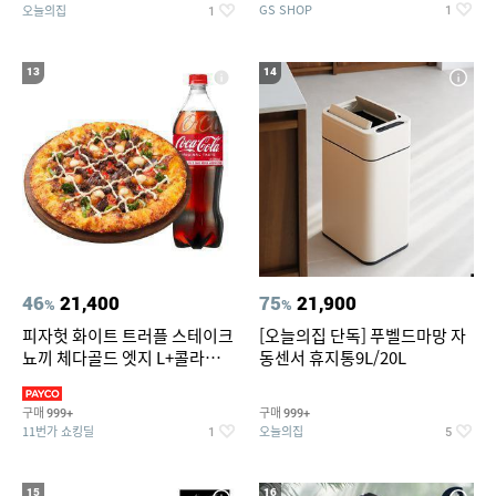
GS SHOP
오늘의집
1
1
13
14
46
21,400
75
21,900
%
%
피자헛 화이트 트러플 스테이크
[오늘의집 단독] 푸벨드마망 자
뇨끼 체다골드 엣지 L+콜라
동센서 휴지통9L/20L
1.25L
구매
구매
999+
999+
11번가 쇼킹딜
오늘의집
1
5
15
16