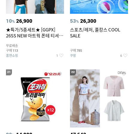
10
26,900
53
26,300
%
%
★특가/5종세트★ [GGPX]
스포츠/레저, 풀캉스 COOL
26SS NEW 아트웍 폰테 티셔츠
SALE
5종 GX262F0501TS
무료배송
구매
구매
113
785
홈앤쇼핑
쿠팡
1
6
21
22