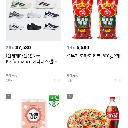
28
37,530
14
5,580
%
%
(신세계마산점)New
오뚜기 토마토 케챂, 800g, 2개
Performance 아디다스 갤럭시
런 7종 택 1
구매
구매
999+
999+
G마켓
쿠팡
1
1
5
6