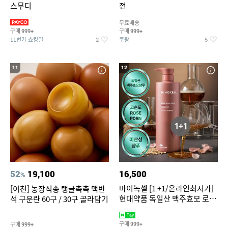
스무디
전
무료배송
구매
구매
999+
999+
11번가 쇼킹딜
쿠팡
2
5
11
12
52
19,100
16,500
%
마이녹셀 [1 +1/온라인최저가]
[이천] 농장직송 탱글촉촉 맥반
현대약품 독일산 맥주효모 로즈
석 구운란 60구 / 30구 골라담기
PDRN 탈모샴푸 대용량
1000ml (정가 100,000원)
구매
구매
999+
999+