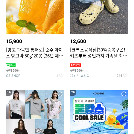
15,900
12,600
[망고 과육만 통째로] 순수 아이
[크록스공식점]30%중복쿠폰!
스 망고바 50g*20봉 (26년 제
키즈부터 성인까지 가족템 최대
조)
혜택가 찬스
구매
구매
999+
999+
GS SHOP
11번가 쇼킹딜
1
244
19
20