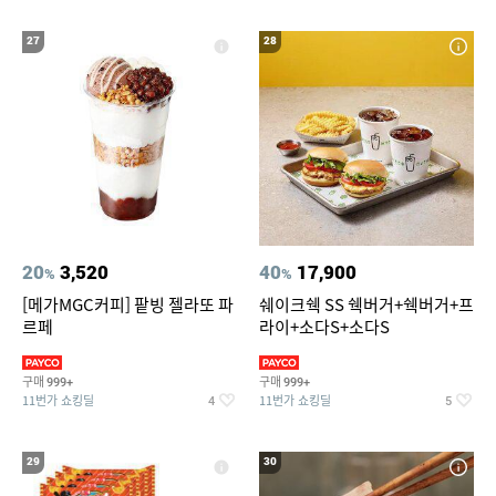
27
28
20
3,520
40
17,900
%
%
[메가MGC커피] 팥빙 젤라또 파
쉐이크쉑 SS 쉑버거+쉑버거+프
르페
라이+소다S+소다S
구매
구매
999+
999+
11번가 쇼킹딜
11번가 쇼킹딜
4
5
29
30