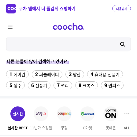
쿠차 앱에서 더 즐겁게 쇼핑하기
다운받기
다른 분들이 많이 검색하고 있어요
1
2
3
4
에어컨
써큘레이터
양산
휴대용 선풍기
5
6
7
8
9
생수
선풍기
쪼리
크록스
원피스
10
11
맘스터치
실외기없는 에어컨
12
13
남자요실금패드라이너형
매직 미러
실시간
14
15
16
아놀드파마티셔츠
인견팬티
펀칭니트조끼
실시간 BEST
11번가 쇼킹딜
쿠팡
G마켓
롯데온
ALL
GS S
17
18
글루타치온
지폴드8 맥세이프케이스