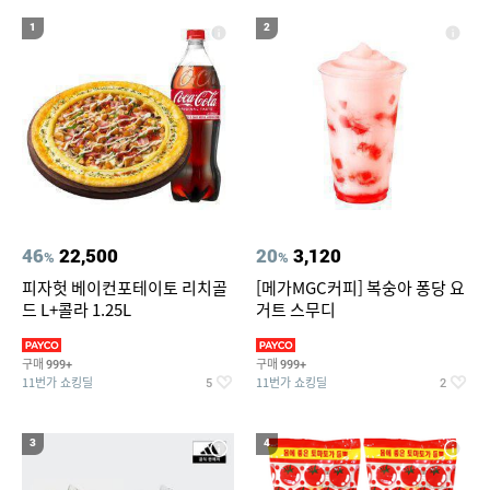
19
20
버버리 위크앤드 포맨100ml
스지
1
2
46
22,500
20
3,120
%
%
피자헛 베이컨포테이토 리치골
[메가MGC커피] 복숭아 퐁당 요
드 L+콜라 1.25L
거트 스무디
구매
구매
999+
999+
11번가 쇼킹딜
11번가 쇼킹딜
5
2
3
4