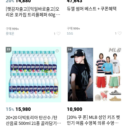
20
14,880
47,643
%
듀엘 썸머 베스트 + 쿠폰혜택
[햇감자출고][익일바로출고]오
리온 포카칩 트리플페퍼 60g 12
개
구매
구매
999+
999+
SSG
롯데온
1
1
23
24
15
15,980
10,900
%
[20% 쿠 폰] MLB 성인 키즈 펫
20+20 더빅토리아 탄산수 /탄
인기 여름 수영복 의류 수영복
산음료 500ml 21종 골라담기