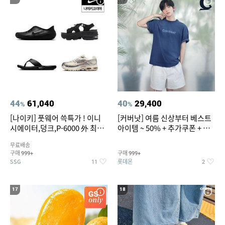
44
61,040
40
29,400
%
%
[나이키] 풋웨어 쓱특가 ! 이니
[커버낫] 여름 신상부터 베스트
시에이터,덩크,P-6000 外 최대
아이템 ~ 50% + 추가쿠폰 + 카
~50% SALE
드혜택
무료배송
구매
구매
999+
999+
SSG
롯데온
11
2
17
18