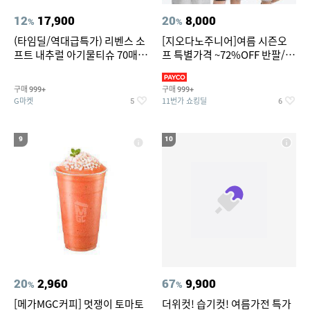
12
17,900
20
8,000
%
%
(타임딜/역대급특가) 리벤스 소
[지오다노주니어]여름 시즌오
프트 내추럴 아기물티슈 70매
프 특별가격 ~72%OFF 반팔/반
20팩 캡형 / 70gsm 고평량
바지/기능성 등
구매
구매
999+
999+
G마켓
11번가 쇼킹딜
5
6
9
10
20
2,960
67
9,900
%
%
[메가MGC커피] 멋쟁이 토마토
더위컷! 습기컷! 여름가전 특가