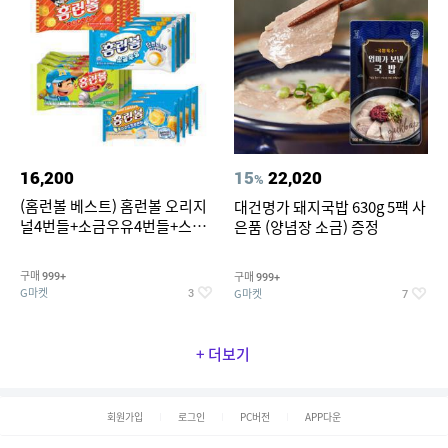
16,200
15
22,020
%
(홈런볼 베스트) 홈런볼 오리지
대건명가 돼지국밥 630g 5팩 사
널4번들+소금우유4번들+스윗
은품 (양념장 소금) 증정
커스타드4번들+옥수수 소프트
콘맛4번들
구매
구매
999+
999+
G마켓
G마켓
3
7
+ 더보기
회원가입
로그인
PC버전
APP다운