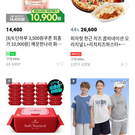
14,400
44
26,600
%
[8/6 단하루 3,500원쿠폰 최종
피자헛 한근 치즈 콤비네이션 오
가 10,900원] 깨끗한나라 화장
리지널 L+리치치즈파스타+콜
지 허브가든 가드니아 27m 30
라 1.25L
롤
구매
구매
999+
999+
GS SHOP
11번가 쇼킹딜
1
3
7
8